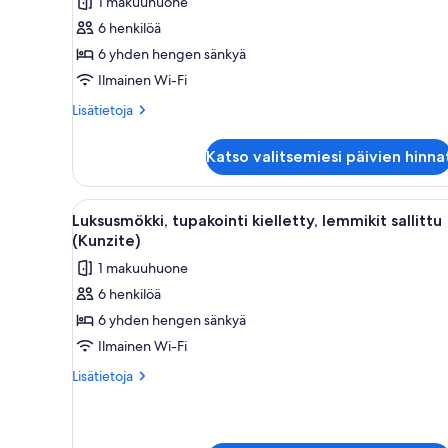
1 makuuhuone
kielletty,
6 henkilöä
lemmikkejä
6 yhden hengen sänkyä
ei
Ilmainen Wi-Fi
sallita
Lisätietoja
(Citrine)
Lisätietoja
huoneesta
kuvat
Luksusmökki,
Katso valitsemiesi päivien hinna
tupakointi
kielletty,
lemmikkejä
Avaa
Kodikas makuuhuone, jossa on 
11
ei
Luksusmökki, tupakointi kielletty, lemmikit sallittu
kaikki
sallita
(Kunzite)
(Citrine)
huonetyypin
1 makuuhuone
Luksusmökki,
6 henkilöä
tupakointi
6 yhden hengen sänkyä
kielletty,
lemmikit
Ilmainen Wi-Fi
sallittu
Lisätietoja
Lisätietoja
(Kunzite)
huoneesta
Luksusmökki,
kuvat
tupakointi
kielletty,