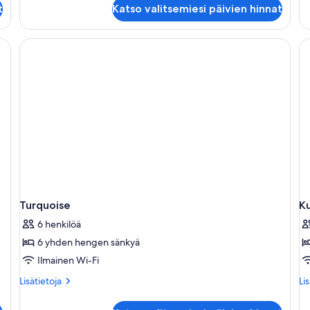
Luksusmökki,
t
Katso valitsemiesi päivien hinnat
le
tupakointi
sal
kielletty,
(P
lemmikit
 sänky, sohva, ruokapöytä tuoleineen ja näkymä ulos.
sallittu
(Moonstone)
Turquoise
Ku
6 henkilöä
6 yhden hengen sänkyä
Ilmainen Wi-Fi
Lisätietoja
Lis
Lisätietoja
Li
huoneesta
hu
Turquoise
Ku