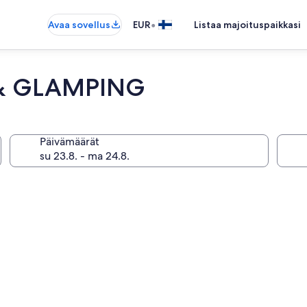
•
Avaa sovellus
EUR
Listaa majoituspaikkasi
T & GLAMPING
Päivämäärät