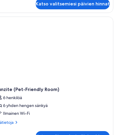
Katso valitsemiesi päivien hinnat
mmikit
littu
eridot)
nzite (Pet-Friendly Room)
6 henkilöä
6 yhden hengen sänkyä
Ilmainen Wi-Fi
ätietoja
sätietoja
oneesta
nzite