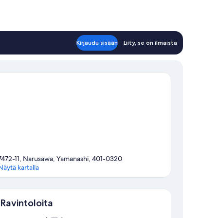
Kirjaudu sisään
Liity, se on ilmaista
7472-11, Narusawa, Yamanashi, 401-0320
Näytä kartalla
Kartta
Ravintoloita