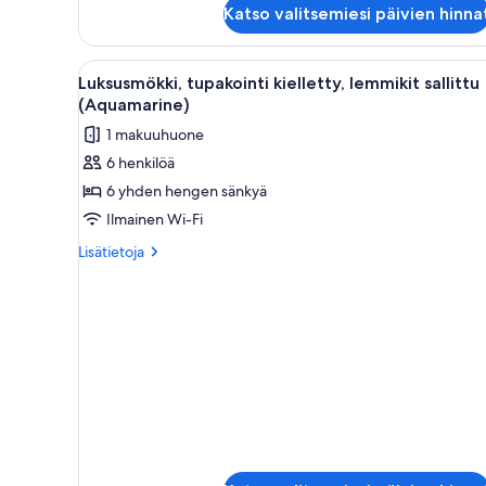
Katso valitsemiesi päivien hinna
lemmikit
sallittu
(Kunzite)
Avaa
Moderni makuuhuone, jossa on
10
Luksusmökki, tupakointi kielletty, lemmikit sallittu
kaikki
(Aquamarine)
huonetyypin
1 makuuhuone
Luksusmökki,
6 henkilöä
tupakointi
6 yhden hengen sänkyä
kielletty,
lemmikit
Ilmainen Wi-Fi
sallittu
Lisätietoja
Lisätietoja
(Aquamarine)
huoneesta
Luksusmökki,
kuvat
tupakointi
kielletty,
lemmikit
sallittu
(Aquamarine)