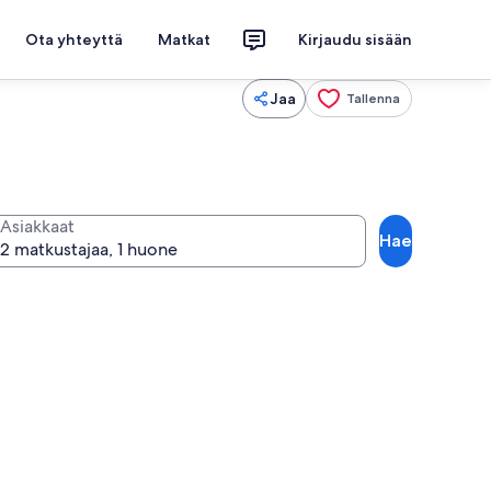
Ota yhteyttä
Matkat
Kirjaudu sisään
Jaa
Tallenna
Asiakkaat
Hae