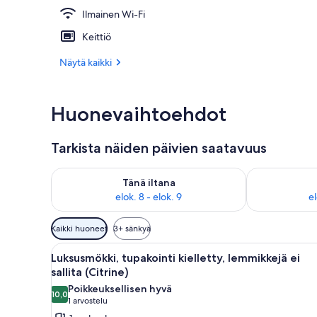
Ilmainen Wi-Fi
Ilmainen Wi-
Keittiö
Näytä kaikki
Huonevaihtoehdot
Tarkista näiden päivien saatavuus
Tarkista tämän illan saatavuus elok. 8 - elok. 9
Tarkista huomi
Tänä iltana
elok. 8 - elok. 9
el
Huoneille
Kaikki huoneet
3+ sänkyä
saatavilla
Avaa
Kodikas huone, jossa on kaksi 
olevia
11
Luksusmökki, tupakointi kielletty, lemmikkejä ei
kaikki
suodattimia
sallita (Citrine)
huonetyypin
Poikkeuksellisen hyvä
10,0
Luksusmökki,
10,0 kautta 10
(1
1 arvostelu
tupakointi
arvostelu)