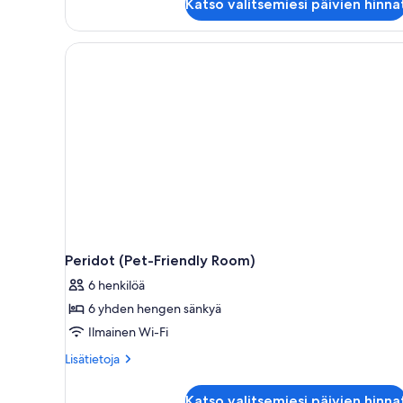
Katso valitsemiesi päivien hinna
Peridot (Pet-Friendly Room)
6 henkilöä
6 yhden hengen sänkyä
Ilmainen Wi-Fi
Lisätietoja
Lisätietoja
huoneesta
Peridot
Katso valitsemiesi päivien hinna