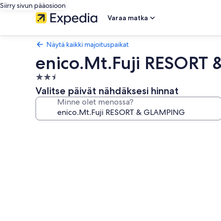
Siirry sivun pääosioon
Varaa matka
Näytä kaikki majoituspaikat
enico.Mt.Fuji RESOR
2.5
tähden
Valitse päivät nähdäksesi hinnat
majoituspaikka
Minne olet menossa?
Majoituspaikan
enico.Mt.Fuji
RESORT
&
GLAMPING
valokuvagalleria