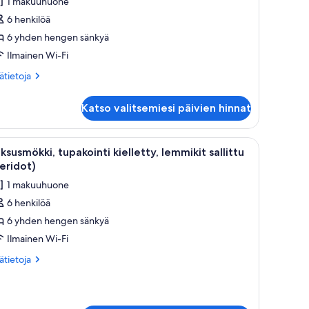
1 makuuhuone
elletty,
6 henkilöä
emmikit
6 yhden hengen sänkyä
llittu
Ilmainen Wi-Fi
Amethyst)
ätietoja
uvat
sätietoja
oneesta
ksusmökki,
Katso valitsemiesi päivien hinnat
pakointi
lletty,
mmikit
kä ruokailutila, jossa on pöytä ja tuolit.
vaa
Huoneessa on sänky, sohva, pöytä ja ikkunasta
11
littu
ksusmökki, tupakointi kielletty, lemmikit sallittu
ikki
methyst)
eridot)
uonetyypin
1 makuuhuone
uksusmökki,
6 henkilöä
upakointi
6 yhden hengen sänkyä
elletty,
emmikit
Ilmainen Wi-Fi
llittu
ätietoja
sätietoja
Peridot)
oneesta
ksusmökki,
uvat
pakointi
lletty,