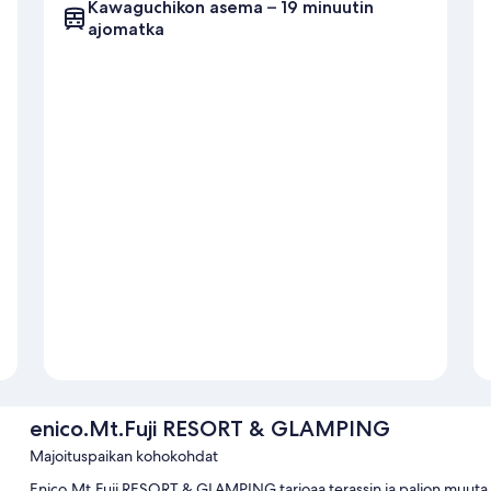
Kawaguchikon asema – 19 minuutin
ajomatka
enico.Mt.Fuji RESORT & GLAMPING
Majoituspaikan kohokohdat
Enico.Mt.Fuji RESORT & GLAMPING tarjoaa terassin ja paljon muuta. 