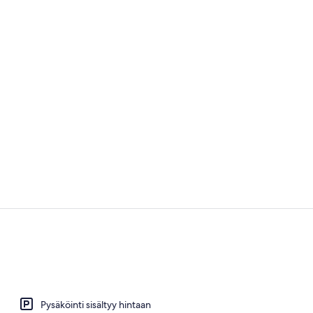
Luksusmökki,
Ulkopuoli
Pysäköinti sisältyy hintaan