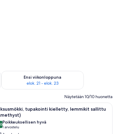
ok. 14 - elok. 16
Tarkista ensi viikonlopun saatavuus elok. 21 - elok. 23
Ensi viikonloppuna
elok. 21 - elok. 23
Näytetään 10/10 huonetta
sohva, ruokapöytä tuoleineen ja näkymä ulos.
vaa
Moderni makuuhuone, jossa on sänky, sohva, 
10
ksusmökki, tupakointi kielletty, lemmikit sallittu
ikki
Amethyst)
uonetyypin
Poikkeuksellisen hyvä
,0
uksusmökki,
10,0 kautta 10
(1
1 arvostelu
upakointi
arvostelu)