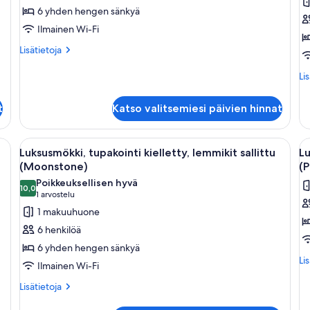
6 yhden hengen sänkyä
kielletty,
ki
lemmikkejä
l
Ilmainen Wi-Fi
ei
sa
Lisätietoja
Lisätietoja
sallita
(
huoneesta
Luksusmökki,
Lis
(Turquoise)
k
Li
tupakointi
hu
kuvat
kielletty,
Lu
t
Katso valitsemiesi päivien hinnat
lemmikkejä
tu
ei
kie
sallita
le
sänky, pieni työpöytä ja puinen penkki.
Avaa
Kodikas huone, jossa on sänky, sohva se
A
(Turquoise)
11
sal
Luksusmökki, tupakointi kielletty, lemmikit sallittu
Lu
kaikki
ka
(A
(Moonstone)
(P
huonetyypin
h
Poikkeuksellisen hyvä
10,0
Luksusmökki,
L
10,0 kautta 10
(1
1 arvostelu
tupakointi
t
arvostelu)
1 makuuhuone
kielletty,
ki
6 henkilöä
lemmikit
l
6 yhden hengen sänkyä
sallittu
sa
Lis
Li
Ilmainen Wi-Fi
(Moonstone)
(
hu
Lu
Lisätietoja
kuvat
Lisätietoja
k
tu
huoneesta
kie