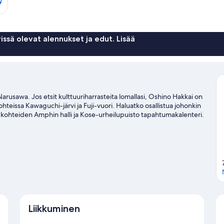
issä olevat alennukset ja edut. Lisää
usawa. Jos etsit kulttuuriharrasteita lomallasi, Oshino Hakkai on
teissa Kawaguchi-järvi ja Fuji-vuori. Haluatko osallistua johonkin
ta kohteiden Amphin halli ja Kose-urheilupuisto tapahtumakalenteri.
Liikkuminen