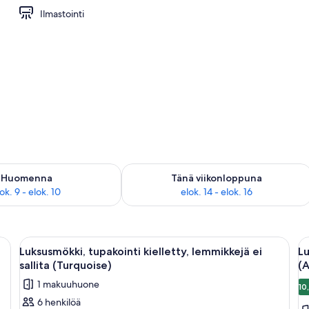
Ilmastointi
Fi, vuodevaatteet
sen saatavuus elok. 9 - elok. 10
Tarkista tämän viikonlopun saatavuus el
Huomenna
Tänä viikonloppuna
ok. 9 - elok. 10
elok. 14 - elok. 16
sänkyä, ruokapöytä ja näkymä ulos.
Avaa
Moderni makuuhuone, jossa on sänky, 
A
11
Luksusmökki, tupakointi kielletty, lemmikkejä ei
Lu
kaikki
ka
sallita (Turquoise)
(
huonetyypin
h
1 makuuhuone
10
Luksusmökki,
L
6 henkilöä
tupakointi
t