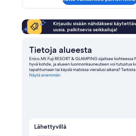
(Pet-
Friendly
Room)
Kirjaudu sisään nähdäksesi käytettäv
uusia, palkitsevia seikkailuja!
Tietoja alueesta
Enico.Mt.Fuji RESORT & GLAMPING sijaitsee kohteessa Nar
hyvä kohde, ja alueen luonnonkauneuteen voi tutustua koh
tapahtumaan tai käydä matsissa vierailusi aikana? Tarkis
Vieraile matkaoppaassamme kohteeseen Narusawa
Näytä enemmän
Narusawa: näytä lisää lomapuistoja
Lähettyvillä