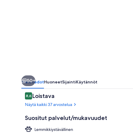
50+
Yleistiedot
Huoneet
Sijainti
Käytännöt
Arvostelut
Loistava
8,6
8,6 kautta 10.
Näytä kaikki 37 arvostelua
Suositut palvelut/mukavuudet
Lemmikkiystävällinen