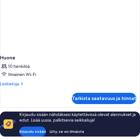
Huone
10 henkilöä
Ilmainen Wi-Fi
Lisätietoja
Lisätietoja
huoneesta
Huone
Tarkista saatavuus ja hinnat
Kirjaudu sisään nähdäksesi käytettävissä olevat alennukset ja
edut. Lisää uusia, palkitsevia seikkailuja!
Kirjaudu sisään
Liity, se on ilmaista