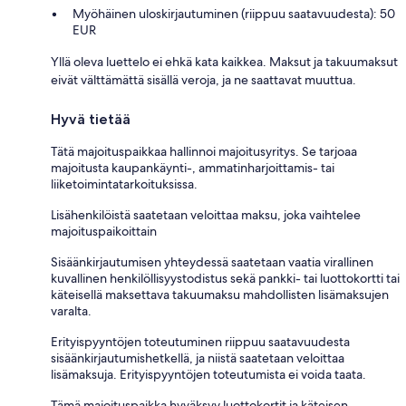
Myöhäinen uloskirjautuminen (riippuu saatavuudesta): 50
EUR
Yllä oleva luettelo ei ehkä kata kaikkea. Maksut ja takuumaksut
eivät välttämättä sisällä veroja, ja ne saattavat muuttua.
Hyvä tietää
Tätä majoituspaikkaa hallinnoi majoitusyritys. Se tarjoaa
majoitusta kaupankäynti-, ammatinharjoittamis- tai
liiketoimintatarkoituksissa.
Lisähenkilöistä saatetaan veloittaa maksu, joka vaihtelee
majoituspaikoittain
Sisäänkirjautumisen yhteydessä saatetaan vaatia virallinen
kuvallinen henkilöllisyystodistus sekä pankki- tai luottokortti tai
käteisellä maksettava takuumaksu mahdollisten lisämaksujen
varalta.
Erityispyyntöjen toteutuminen riippuu saatavuudesta
sisäänkirjautumishetkellä, ja niistä saatetaan veloittaa
lisämaksuja. Erityispyyntöjen toteutumista ei voida taata.
Tämä majoituspaikka hyväksyy luottokortit ja käteisen.