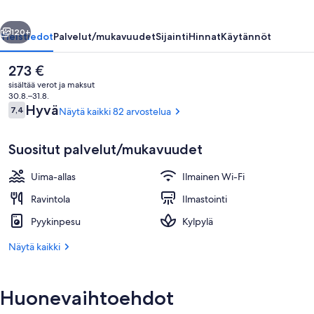
llinen
Seuraava
120+
Yleistiedot
Palvelut/mukavuudet
Sijainti
Hinnat
Käytännöt
Nykyinen
273 €
hinta
sisältää verot ja maksut
on
30.8.–31.8.
273 €
Arvostelut
Hyvä
7,4
Näytä kaikki 82 arvostelua
7,4 kautta 10.
Suositut palvelut/mukavuudet
Uima-allas
Ilmainen Wi-Fi
Ulkopuoli
Ravintola
Ilmastointi
Pyykinpesu
Kylpylä
Näytä kaikki
Huonevaihtoehdot