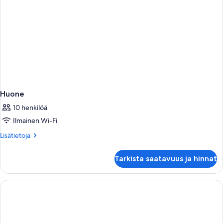
Huone
10 henkilöä
Ilmainen Wi-Fi
Lisätietoja
Lisätietoja
huoneesta
Huone
Tarkista saatavuus ja hinnat