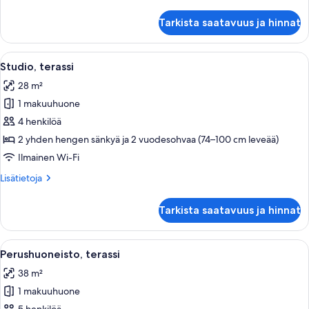
huoneesta
Superior-
Tarkista saatavuus ja hinnat
studio,
terassi
Avaa
Hotellihuone, jossa on sänky, työpöytä,
5
Studio, terassi
kaikki
28 m²
huonetyypin
1 makuuhuone
Studio,
terassi
4 henkilöä
kuvat
2 yhden hengen sänkyä ja 2 vuodesohvaa (74–100 cm leveää)
Ilmainen Wi-Fi
Lisätietoja
Lisätietoja
huoneesta
Studio,
Tarkista saatavuus ja hinnat
terassi
Avaa
Moderni hotellihuone, jossa on sänky, 
18
Perushuoneisto, terassi
kaikki
38 m²
huonetyypin
1 makuuhuone
Perushuoneisto,