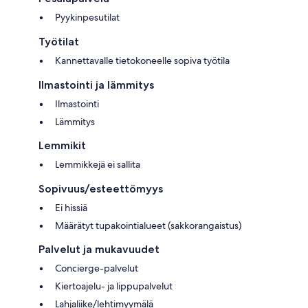
Pyykinpesutilat
Työtilat
Kannettavalle tietokoneelle sopiva työtila
Ilmastointi ja lämmitys
Ilmastointi
Lämmitys
Lemmikit
Lemmikkejä ei sallita
Sopivuus/esteettömyys
Ei hissiä
Määrätyt tupakointialueet (sakkorangaistus)
Palvelut ja mukavuudet
Concierge-palvelut
Kiertoajelu- ja lippupalvelut
Lahjaliike/lehtimyymälä