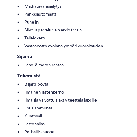
Matkatavarasäilytys
Pankkiautomaatti
Puhelin
Siivouspalvelu vain arkipäivisin
Tallelokero
Vastaanotto avoinna ympäri vuorokauden
Sijainti
Lähellä meren rantaa
Tekemistä
Biljardipöytä
Ilmainen lastenkerho
Ilmaisia valvottuja aktiviteetteja lapsille
Jousiammunta
Kuntosali
Lastenallas
Pelihalli/-huone