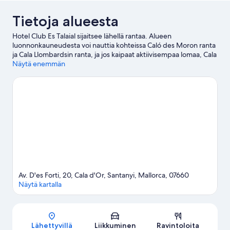
Tietoja alueesta
Hotel Club Es Talaial sijaitsee lähellä rantaa. Alueen
luonnonkauneudesta voi nauttia kohteissa Caló des Moron ranta
ja Cala Llombardsin ranta, ja jos kaipaat aktiivisempaa lomaa, Cala
d'Orin huvivenesatama on hyvä kohde. Oletko matkalla lasten
Näytä enemmän
kanssa? Botanicactusin kasvitieteellinen puutarha ja Son
Mesquidassa ovat vierailun arvoisia. Täällä voit snorklata ja
kalastaa, tai kokeilla erilaisia ulkoilma-aktiviteetteja, joihin kuuluu
muun muassa hevosratsastus ja vaellus-/pyöräilyreitit nearby.
Vieraile matkaoppaassamme kohteeseen Santanyí
Santanyí: näytä lisää huoneistohotelleja
Av. D'es Forti, 20, Cala d'Or, Santanyi, Mallorca, 07660
Näytä kartalla
Kartta
Lähettyvillä
Liikkuminen
Ravintoloita