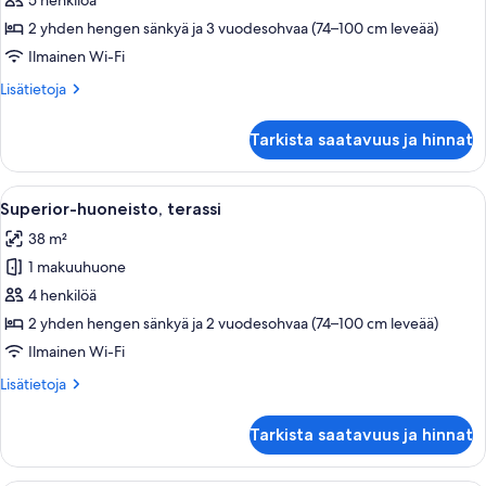
terassi
5 henkilöä
kuvat
2 yhden hengen sänkyä ja 3 vuodesohvaa (74–100 cm leveää)
Ilmainen Wi-Fi
Lisätietoja
Lisätietoja
huoneesta
Perushuoneisto,
Tarkista saatavuus ja hinnat
terassi
Avaa
Hotellihuone, jossa on kaksi sänkyä, v
16
Superior-huoneisto, terassi
kaikki
38 m²
huonetyypin
1 makuuhuone
Superior-
huoneisto,
4 henkilöä
terassi
2 yhden hengen sänkyä ja 2 vuodesohvaa (74–100 cm leveää)
kuvat
Ilmainen Wi-Fi
Lisätietoja
Lisätietoja
huoneesta
Superior-
Tarkista saatavuus ja hinnat
huoneisto,
terassi