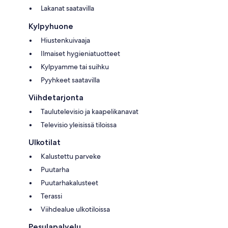
Lakanat saatavilla
Kylpyhuone
Hiustenkuivaaja
Ilmaiset hygieniatuotteet
Kylpyamme tai suihku
Pyyhkeet saatavilla
Viihdetarjonta
Taulutelevisio ja kaapelikanavat
Televisio yleisissä tiloissa
Ulkotilat
Kalustettu parveke
Puutarha
Puutarhakalusteet
Terassi
Viihdealue ulkotiloissa
Pesulapalvelu