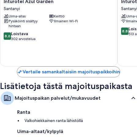
Inturotel
Inturote
Inturotel Azul Garden
Inturot
Azul
Cala
Santanyi
Santany
Garden
Azul
Uima-allas
Keittiö
Uima-a
Santanyi
Santanyi
Pysäköinti sisältyy
Ilmainen Wi-Fi
Ilmain
hintaan
8.8
Lois
8,8
8.6
Loistava
kautta
513 a
8,6
kautta
302 arvostelua
10,
10,
Loistava,
Loistava,
513
302
arvostel
arvostelua
Vertaile samankaltaisiin majoituspaikkoihin
Lisätietoja tästä majoituspaikasta
Majoituspaikan palvelut/mukavuudet
Ranta
Valkohiekkainen ranta lähistöllä
Uima-altaat/kylpylä