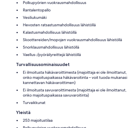
Polkupyörien vuokrausmahdollisuus
Rantalentopallo
Vesiliukumäki
Hevosten ratsastusmahdollisuus lähistöllä
Kalastusmahdollisuus lähistöllä
Skoottereiden/mopojen vuokrausmahdollisuus lähistöllä
Snorklausmahdollisuus lähistöllä
Vaellus-/pyöräilyreittejä lähistöllä
Turvallisuusominaisuudet
Ei ilmoitusta häkävaroittimesta (majoittaja ei ole ilmoittanut,
onko majoituspaikassa häkävaroitinta – voit tuoda mukanasi
kannettavan häkävaroittimen)
Ei ilmoitusta savuvaroittimesta (majoittaja ei ole ilmoittanut,
onko majoituspaikassa savuvaroitinta)
Turvaikkunat
Yleistä
253 majoitustilaa
Polkupyörien vuokrausmahdollisuus