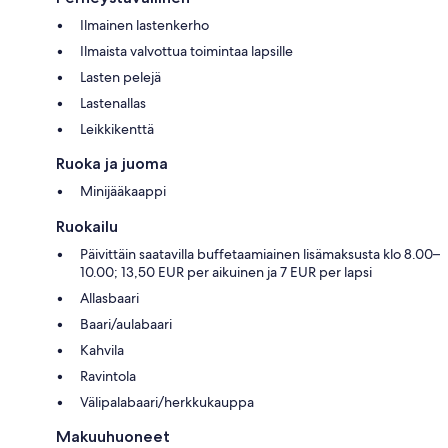
Ilmainen lastenkerho
Ilmaista valvottua toimintaa lapsille
Lasten pelejä
Lastenallas
Leikkikenttä
Ruoka ja juoma
Minijääkaappi
Ruokailu
Päivittäin saatavilla buffetaamiainen lisämaksusta klo 8.00–
10.00; 13,50 EUR per aikuinen ja 7 EUR per lapsi
Allasbaari
Baari/aulabaari
Kahvila
Ravintola
Välipalabaari/herkkukauppa
Makuuhuoneet