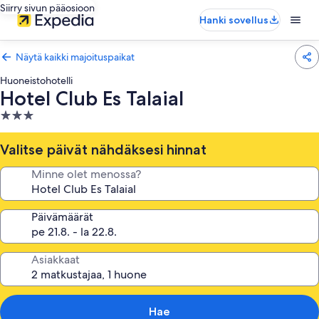
Siirry sivun pääosioon
Hanki sovellus
Näytä kaikki majoituspaikat
Huoneistohotelli
Hotel Club Es Talaial
3.0
tähden
majoituspaikka
Valitse päivät nähdäksesi hinnat
Minne olet menossa?
Päivämäärät
Asiakkaat
Hae