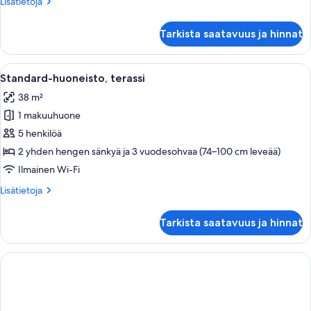
Lisätietoja
Lisätietoja
kuvat
huoneesta
Standard-
Tarkista saatavuus ja hinnat
huoneisto,
2
makuuhuonetta,
Avaa
Standard-huoneisto, terassi | Tallelok
11
terassi
Standard-huoneisto, terassi
kaikki
38 m²
huonetyypin
1 makuuhuone
Standard-
huoneisto,
5 henkilöä
terassi
2 yhden hengen sänkyä ja 3 vuodesohvaa (74–100 cm leveää)
kuvat
Ilmainen Wi-Fi
Lisätietoja
Lisätietoja
huoneesta
Standard-
Tarkista saatavuus ja hinnat
huoneisto,
terassi