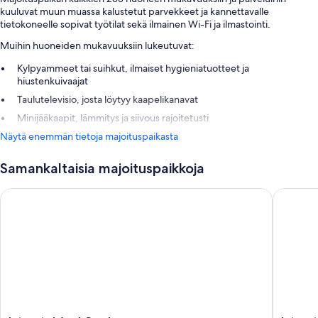
kuuluvat muun muassa kalustetut parvekkeet ja kannettavalle
tietokoneelle sopivat työtilat sekä ilmainen Wi-Fi ja ilmastointi.
Muihin huoneiden mukavuuksiin lukeutuvat:
Kylpyammeet tai suihkut, ilmaiset hygieniatuotteet ja
hiustenkuivaajat
Taulutelevisio, josta löytyy kaapelikanavat
Minijääkaapit, lämmitys ja siivous rajoitetusti
Näytä enemmän tietoja majoituspaikasta
Samankaltaisia majoituspaikkoja
Inturotel Azul Garden
Inturotel