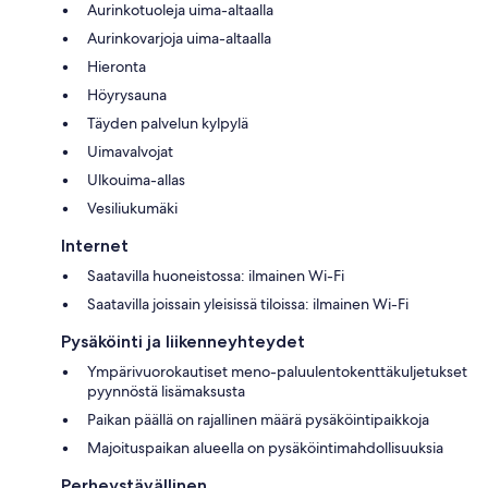
Aurinkotuoleja uima-altaalla
Aurinkovarjoja uima-altaalla
Hieronta
Höyrysauna
Täyden palvelun kylpylä
Uimavalvojat
Ulkouima-allas
Vesiliukumäki
Internet
Saatavilla huoneistossa: ilmainen Wi-Fi
Saatavilla joissain yleisissä tiloissa: ilmainen Wi-Fi
Pysäköinti ja liikenneyhteydet
Ympärivuorokautiset meno-paluulentokenttäkuljetukset
pyynnöstä lisämaksusta
Paikan päällä on rajallinen määrä pysäköintipaikkoja
Majoituspaikan alueella on pysäköintimahdollisuuksia
Perheystävällinen