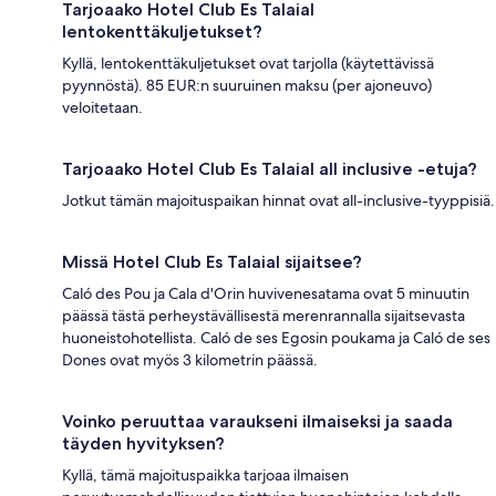
Tarjoaako Hotel Club Es Talaial
lentokenttäkuljetukset?
Kyllä, lentokenttäkuljetukset ovat tarjolla (käytettävissä
pyynnöstä). 85 EUR:n suuruinen maksu (per ajoneuvo)
veloitetaan.
Tarjoaako Hotel Club Es Talaial all inclusive -etuja?
Jotkut tämän majoituspaikan hinnat ovat all-inclusive-tyyppisiä.
Missä Hotel Club Es Talaial sijaitsee?
Caló des Pou ja Cala d'Orin huvivenesatama ovat 5 minuutin
päässä tästä perheystävällisestä merenrannalla sijaitsevasta
huoneistohotellista. Caló de ses Egosin poukama ja Caló de ses
Dones ovat myös 3 kilometrin päässä.
Voinko peruuttaa varaukseni ilmaiseksi ja saada
täyden hyvityksen?
Kyllä, tämä majoituspaikka tarjoaa ilmaisen