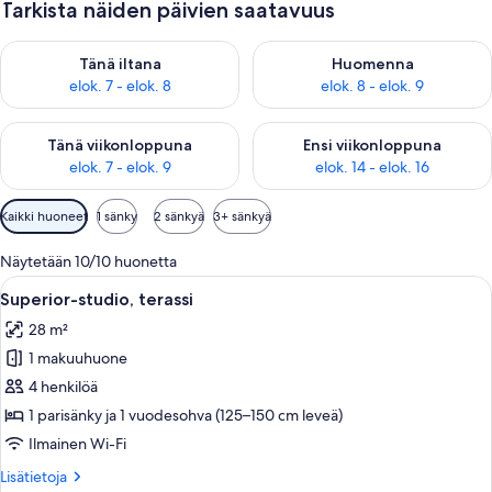
Tarkista näiden päivien saatavuus
Tarkista tämän illan saatavuus elok. 7 - elok. 8
Tarkista huomisen saatavuus el
Tänä iltana
Huomenna
elok. 7 - elok. 8
elok. 8 - elok. 9
Tarkista tämän viikonlopun saatavuus elok. 7 - elok. 9
Tarkista ensi viikonlopun saatav
Tänä viikonloppuna
Ensi viikonloppuna
elok. 7 - elok. 9
elok. 14 - elok. 16
Huoneille
Kaikki huoneet
1 sänky
2 sänkyä
3+ sänkyä
saatavilla
olevia
Näytetään 10/10 huonetta
suodattimia
Avaa
Moderni hotellihuone, jossa on sänky, t
13
Superior-studio, terassi
kaikki
28 m²
huonetyypin
1 makuuhuone
Superior-
studio,
4 henkilöä
terassi
1 parisänky ja 1 vuodesohva (125–150 cm leveä)
kuvat
Ilmainen Wi-Fi
Lisätietoja
Lisätietoja