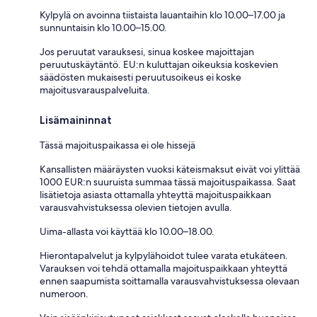
Kylpylä on avoinna tiistaista lauantaihin klo 10.00–17.00 ja
sunnuntaisin klo 10.00–15.00.
Jos peruutat varauksesi, sinua koskee majoittajan
peruutuskäytäntö. EU:n kuluttajan oikeuksia koskevien
säädösten mukaisesti peruutusoikeus ei koske
majoitusvarauspalveluita.
Lisämaininnat
Tässä majoituspaikassa ei ole hissejä
Kansallisten määräysten vuoksi käteismaksut eivät voi ylittää
1000 EUR:n suuruista summaa tässä majoituspaikassa. Saat
lisätietoja asiasta ottamalla yhteyttä majoituspaikkaan
varausvahvistuksessa olevien tietojen avulla.
Uima-allasta voi käyttää klo 10.00–18.00.
Hierontapalvelut ja kylpylähoidot tulee varata etukäteen.
Varauksen voi tehdä ottamalla majoituspaikkaan yhteyttä
ennen saapumista soittamalla varausvahvistuksessa olevaan
numeroon.