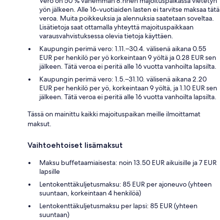
Vero on 50 % vähemmän 8:nnen majoituspaikassa vietetyn
yön jälkeen. Alle 16-vuotiaiden lasten ei tarvitse maksaa tätä
veroa. Muita poikkeuksia ja alennuksia saatetaan soveltaa.
Lisätietoja saat ottamalla yhteyttä majoituspaikkaan
varausvahvistuksessa olevia tietoja käyttäen.
Kaupungin perimä vero: 1.11.–30.4. välisenä aikana 0.55
EUR per henkilö per yö korkeintaan 9 yöltä ja 0.28 EUR sen
jälkeen. Tätä veroa ei peritä alle 16 vuotta vanhoilta lapsilta.
Kaupungin perimä vero: 1.5.–31.10. välisenä aikana 2.20
EUR per henkilö per yö, korkeintaan 9 yöltä, ja 1.10 EUR sen
jälkeen. Tätä veroa ei peritä alle 16 vuotta vanhoilta lapsilta.
Tässä on mainittu kaikki majoituspaikan meille ilmoittamat
maksut.
Vaihtoehtoiset lisämaksut
Maksu buffetaamiaisesta: noin 13.50 EUR aikuisille ja 7 EUR
lapsille
Lentokenttäkuljetusmaksu: 85 EUR per ajoneuvo (yhteen
suuntaan, korkeintaan 4 henkilöä)
Lentokenttäkuljetusmaksu per lapsi: 85 EUR (yhteen
suuntaan)