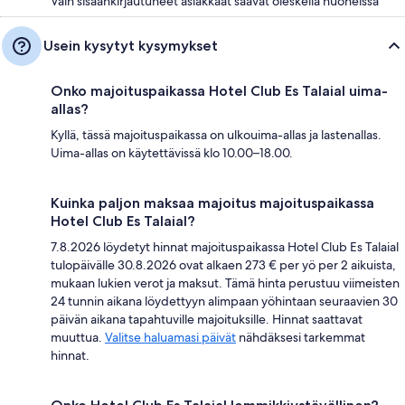
Vain sisäänkirjautuneet asiakkaat saavat oleskella huoneissa
Usein kysytyt kysymykset
Onko majoituspaikassa Hotel Club Es Talaial uima-
allas?
Kyllä, tässä majoituspaikassa on ulkouima-allas ja lastenallas.
Uima-allas on käytettävissä klo 10.00–18.00.
Kuinka paljon maksaa majoitus majoituspaikassa
Hotel Club Es Talaial?
7.8.2026 löydetyt hinnat majoituspaikassa Hotel Club Es Talaial
tulopäivälle 30.8.2026 ovat alkaen 273 € per yö per 2 aikuista,
mukaan lukien verot ja maksut. Tämä hinta perustuu viimeisten
24 tunnin aikana löydettyyn alimpaan yöhintaan seuraavien 30
päivän aikana tapahtuville majoituksille. Hinnat saattavat
muuttua.
Valitse haluamasi päivät
nähdäksesi tarkemmat
hinnat.