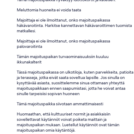
Meluttomia huoneita ei voida taata
Majoittaja ei ole ilmoittanut, onko majoituspaikassa
häkävaroitinta. Harkitse kannettavan häkävaroittimen tuomista
matkallesi.
Majoittaja ei ole ilmoittanut, onko majoituspaikassa
palovaroitinta
Tämän majoituspaikan turvaominaisuuksiin kuuluu
ikkunakalterit
Tässä majoituspaikassa on ulkotiloja, kuten parvekkeita, patioita
ja terasseja, jotka eivät saata soveltua lapsille. Jos sinulla on
kysyttävää asiasta, suosittelemme sinua ottamaan yhteyttä
majoituspaikkaan ennen saapumistasi, jotta he voivat antaa
sinulle tarpeisiisi sopivan huoneen
Tämä majoituspaikka siivotaan ammattimaisesti
Huomaathan, että kulttuuriset normit ja asiakkaisiin
sovellettavat käytännöt voivat poiketa maittain ja
majoituspaikan mukaan. Luetellut käytännöt ovat tämän
majoituspaikan omia käytäntöjä.