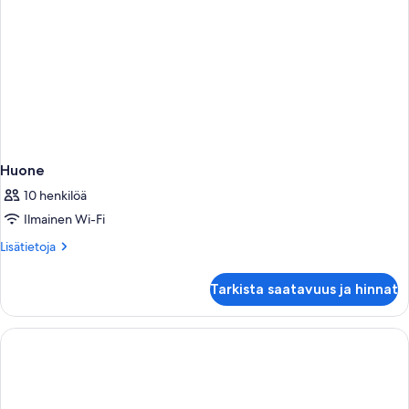
Huone
10 henkilöä
Ilmainen Wi-Fi
Lisätietoja
Lisätietoja
huoneesta
Huone
Tarkista saatavuus ja hinnat