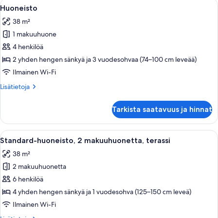
Avaa
Makuuhuone, jossa on sänky, verhot, s
6
Huoneisto
kaikki
38 m²
huonetyypin
1 makuuhuone
Huoneisto
kuvat
4 henkilöä
2 yhden hengen sänkyä ja 3 vuodesohvaa (74–100 cm leveää)
Ilmainen Wi-Fi
Lisätietoja
Lisätietoja
huoneesta
Huoneisto
Tarkista saatavuus ja hinnat
Avaa
Makuuhuone, jossa on sänky, yöpöydä
5
Standard-huoneisto, 2 makuuhuonetta, terassi
kaikki
38 m²
huonetyypin
2 makuuhuonetta
Standard-
huoneisto,
6 henkilöä
2
4 yhden hengen sänkyä ja 1 vuodesohva (125–150 cm leveä)
makuuhuonetta,
Ilmainen Wi-Fi
terassi