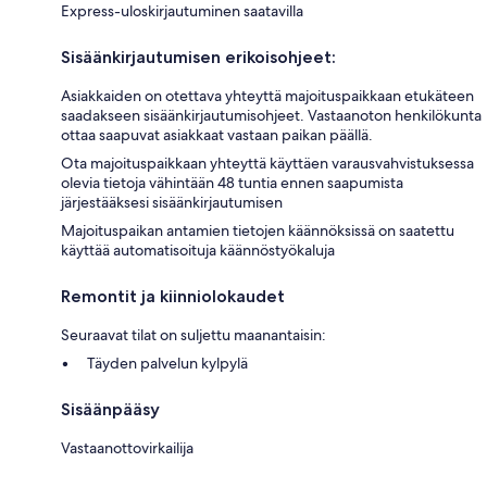
Express-uloskirjautuminen saatavilla
Sisäänkirjautumisen erikoisohjeet:
Asiakkaiden on otettava yhteyttä majoituspaikkaan etukäteen
saadakseen sisäänkirjautumisohjeet. Vastaanoton henkilökunta
ottaa saapuvat asiakkaat vastaan paikan päällä.
Ota majoituspaikkaan yhteyttä käyttäen varausvahvistuksessa
olevia tietoja vähintään 48 tuntia ennen saapumista
järjestääksesi sisäänkirjautumisen
Majoituspaikan antamien tietojen käännöksissä on saatettu
käyttää automatisoituja käännöstyökaluja
Remontit ja kiinniolokaudet
Seuraavat tilat on suljettu maanantaisin:
Täyden palvelun kylpylä
Sisäänpääsy
Vastaanottovirkailija