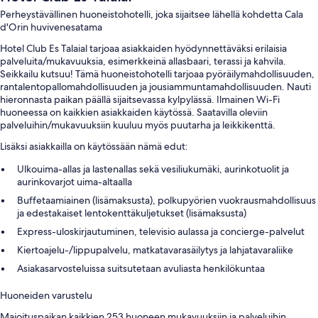
Perheystävällinen huoneistohotelli, joka sijaitsee lähellä kohdetta Cala
d'Orin huvivenesatama
Hotel Club Es Talaial tarjoaa asiakkaiden hyödynnettäväksi erilaisia
palveluita/mukavuuksia, esimerkkeinä allasbaari, terassi ja kahvila.
Seikkailu kutsuu! Tämä huoneistohotelli tarjoaa pyöräilymahdollisuuden,
rantalentopallomahdollisuuden ja jousiammuntamahdollisuuden. Nauti
hieronnasta paikan päällä sijaitsevassa kylpylässä. Ilmainen Wi-Fi
huoneessa on kaikkien asiakkaiden käytössä. Saatavilla oleviin
palveluihin/mukavuuksiin kuuluu myös puutarha ja leikkikenttä.
Lisäksi asiakkailla on käytössään nämä edut:
Ulkouima-allas ja lastenallas sekä vesiliukumäki, aurinkotuolit ja
aurinkovarjot uima-altaalla
Buffetaamiainen (lisämaksusta), polkupyörien vuokrausmahdollisuus
ja edestakaiset lentokenttäkuljetukset (lisämaksusta)
Express-uloskirjautuminen, televisio aulassa ja concierge-palvelut
Kiertoajelu-/lippupalvelu, matkatavarasäilytys ja lahjatavaraliike
Asiakasarvosteluissa suitsutetaan avuliasta henkilökuntaa
Huoneiden varustelu
Majoituspaikan kaikkien 253 huoneen mukavuuksiin ja palveluihin