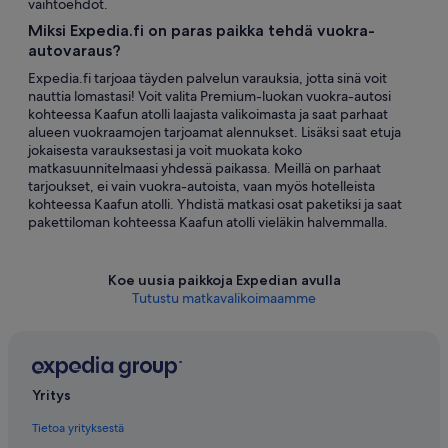
vaihtoehdot.
Miksi Expedia.fi on paras paikka tehdä vuokra-
autovaraus?
Expedia.fi tarjoaa täyden palvelun varauksia, jotta sinä voit
nauttia lomastasi! Voit valita Premium-luokan vuokra-autosi
kohteessa Kaafun atolli laajasta valikoimasta ja saat parhaat
alueen vuokraamojen tarjoamat alennukset. Lisäksi saat etuja
jokaisesta varauksestasi ja voit muokata koko
matkasuunnitelmaasi yhdessä paikassa. Meillä on parhaat
tarjoukset, ei vain vuokra-autoista, vaan myös hotelleista
kohteessa Kaafun atolli. Yhdistä matkasi osat paketiksi ja saat
pakettiloman kohteessa Kaafun atolli vieläkin halvemmalla.
Koe uusia paikkoja Expedian avulla
Tutustu matkavalikoimaamme
Yritys
Tietoa yrityksestä