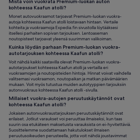
Mistä voin vuokrata Premium-luokan auton
kohteessa Kaafun atolli?
Monet autovuokraamot tarjoavat Premium-luokan vuokra-
autoja kohteessa Kaafun atolli loistavaan hintaan. Vertaile
kohteita ja vuokraamoja Expedia.fin sivustolla löytääksesi
itsellesi parhaiten sopivan tarjouksen. Lentoaseman
noutopisteet tarjoavat yleensä suurimman valikoiman.
Kuinka löydän parhaan Premium-luokan vuokra-
autotarjouksen kohteessa Kaafun atolli?
Voit nähdä kaikki saatavilla olevat Premium-luokan vuokra-
autotarjoukset kohteessa Kaafun atolli ja vertailla eri
vuokraamojen ja noutopisteiden hintoja. Hinnat voivat vaihdella
valitsemasi vuokraamon, noutopaikan ja matkan päivämäärien
mukaan. Voit myös tutustua muiden autotyyppien tarjouksiin
autonvuokraus kohteessa Kaafun atolli -sivulla.
Millaiset vuokra-autojen peruutuskäytännöt ovat
kohteessa Kaafun atolli?
Jokaisen autonvuokraustarjouksen peruutuskäytännöt ovat
erilaiset. Jotkut varaukset voi peruuttaa ilmaiseksi, kun taas
suurin osa etukäteen maksetuista varauksista on ei-hyvitettäviä.
Suosittelemme suodattamaan hakutulokset ilmaisen
peruutusoikeuden perusteella, jotta voit nähdä joustavimmat