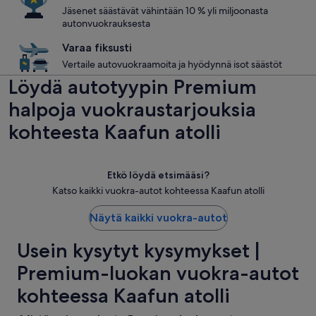
Jäsenet säästävät vähintään 10 % yli miljoonasta
autonvuokrauksesta
Varaa fiksusti
Vertaile autovuokraamoita ja hyödynnä isot säästöt
Löydä autotyypin Premium
halpoja vuokraustarjouksia
kohteesta Kaafun atolli
Etkö löydä etsimääsi?
Katso kaikki vuokra-autot kohteessa Kaafun atolli
Näytä kaikki vuokra-autot
Usein kysytyt kysymykset |
Premium-luokan vuokra-autot
kohteessa Kaafun atolli