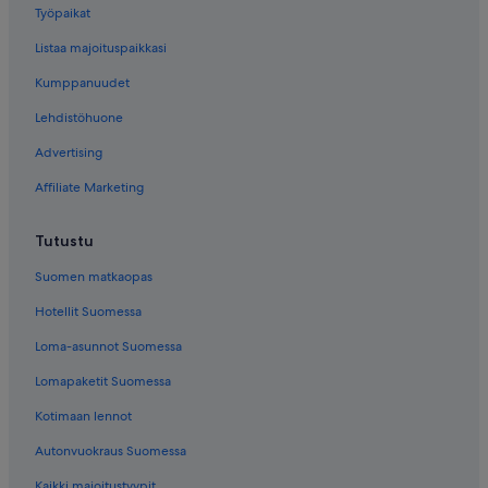
Työpaikat
Listaa majoituspaikkasi
Kumppanuudet
Lehdistöhuone
Advertising
Affiliate Marketing
Tutustu
Suomen matkaopas
Hotellit Suomessa
Loma-asunnot Suomessa
Lomapaketit Suomessa
Kotimaan lennot
Autonvuokraus Suomessa
Kaikki majoitustyypit