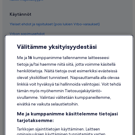
Käytännöt
Yleiset ehdot ja rajoitukset (pois lukien Vrbo-varaukset)
Vrbon sopimusehdot
Saavutettavuus
Välitämme yksityisyydestäsi
Tietosuoja
Me ja
16
kumppanimme tallennamme laitteeseesi
Evästeet
tietoja ja/tai haemme niitä siitä, jotta voimme käsitellä
henkilötietoja. Näitä tietoja ovat esimerkiksi evästeissä
Käyttöehdot
olevat yksilölliset tunnisteet. Napsauttamalla alla olevaa
Oikeudelliset tiedot / ota meihin yhteyttä
linkkiä voit hyväksyä tai hallinnoida valintojasi. Voit tehdä
tämän myös myöhemmin Tietosuojakäytäntö-
Sisältövaatimukset ja ilmoituksen tekeminen sisällöstä
sivullamme. Valintasi välitetään kumppaneillemme,
eivätkä ne vaikuta selaustietoihin.
Tuki
Me ja kumppanimme käsittelemme tietojasi
Ota yhteyttä
tarjotaksemme:
Varauksen muuttaminen tai peruuttaminen
Tarkkojen sijaintitietojen käyttäminen. Laitteen
ominaisuuksien käyttäminen tunnistamista varten.