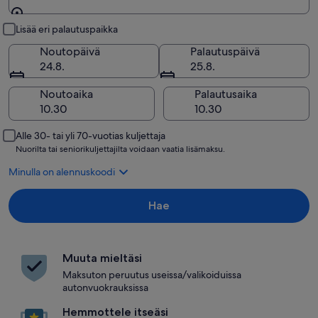
Nouto ja palautus
Lisää eri palautuspaikka
Noutopäivä
Palautuspäivä
24.8.
25.8.
Noutoaika
Palautusaika
Alle 30- tai yli 70-vuotias kuljettaja
Nuorilta tai seniorikuljettajilta voidaan vaatia lisämaksu.
Minulla on alennuskoodi
Hae
Muuta mieltäsi
Maksuton peruutus useissa/valikoiduissa
autonvuokrauksissa
Hemmottele itseäsi