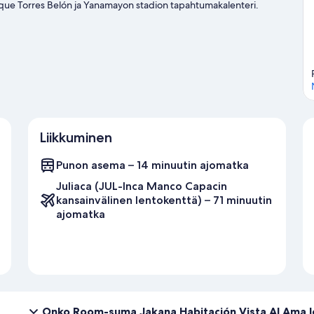
nrique Torres Belón ja Yanamayon stadion tapahtumakalenteri.
llä voit muun muassa kalastaa.
Vieraile matkaoppaassamme
Liikkuminen
Punon asema – 14 minuutin ajomatka
Juliaca (JUL-Inca Manco Capacin
kansainvälinen lentokenttä) – 71 minuutin
ajomatka
Onko Room-suma Jakana Habitación Vista Al Ama l