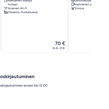
Aamiainen sisältyy
Lemmikkiystävällinen
Puno
Capachica
hintaan
Aamiainen saatavilla
Ilmainen Wi-Fi
Siivous
Oleskelu-/ruokailualue
Hinta
70 €
on
16.8.–17.8.
70 €
loskirjautuminen
oskirjautuminen ennen klo 12.00