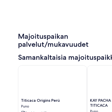
Majoituspaikan
palvelut/mukavuudet
Samankaltaisia majoituspaik
Titicaca Origins Perú
KAY PACHA L
Titicaca
KAY
Titicaca Origins Perú
KAY PACHA
Origins
PACHA
TITICACA
Puno
Perú
LODGE
Puno