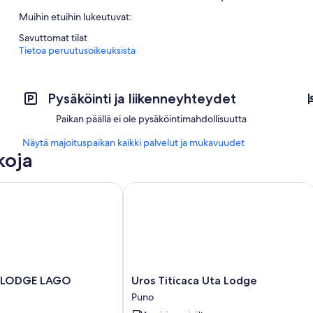
Muihin etuihin lukeutuvat:
Savuttomat tilat
Tietoa peruutusoikeuksista
Pysäköinti ja liikenneyhteydet
Paikan päällä ei ole pysäköintimahdollisuutta
Näytä majoituspaikan kaikki palvelut ja mukavuudet
koja
ODGE LAGO TITICACA
Uros Titicaca Uta Lodge
Uros
 LODGE LAGO
Uros Titicaca Uta Lodge
Titicaca
Puno
Uta