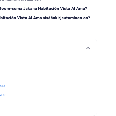
 Room-suma Jakana Habitación Vista Al Ama?
itación Vista Al Ama sisäänkirjautuminen on?
kaka
UROS