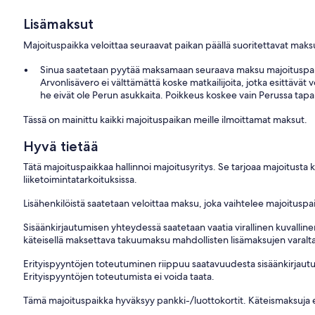
Lisämaksut
Majoituspaikka veloittaa seuraavat paikan päällä suoritettavat maksu
Sinua saatetaan pyytää maksamaan seuraava maksu majoituspaik
Arvonlisävero ei välttämättä koske matkailijoita, jotka esittävät 
he eivät ole Perun asukkaita. Poikkeus koskee vain Perussa tapa
Tässä on mainittu kaikki majoituspaikan meille ilmoittamat maksut.
Hyvä tietää
Tätä majoituspaikkaa hallinnoi majoitusyritys. Se tarjoaa majoitusta
liiketoimintatarkoituksissa.
Lisähenkilöistä saatetaan veloittaa maksu, joka vaihtelee majoituspai
Sisäänkirjautumisen yhteydessä saatetaan vaatia virallinen kuvallinen 
käteisellä maksettava takuumaksu mahdollisten lisämaksujen varalt
Erityispyyntöjen toteutuminen riippuu saatavuudesta sisäänkirjautumi
Erityispyyntöjen toteutumista ei voida taata.
Tämä majoituspaikka hyväksyy pankki-/luottokortit. Käteismaksuja e