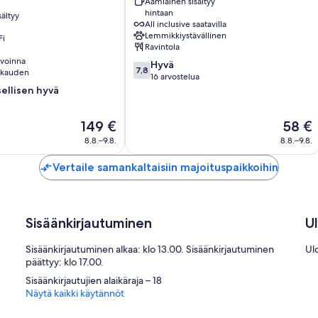
Aamiainen sisältyy
Lodge
hintaan
ältyy
Puno
All inclusive saatavilla
Lemmikkiystävällinen
Fi
Ravintola
avoinna
7.8
Hyvä
7,8
okauden
kautta
16 arvostelua
10,
ellisen hyvä
Hyvä,
16
Hinta
Hinta
149 €
58 €
en
arvostelua
on
on
8.8.–9.8.
8.8.–9.8.
149 €
58 €
Vertaile samankaltaisiin majoituspaikkoihin
Sisäänkirjautuminen
U
Sisäänkirjautuminen alkaa: klo 13.00. Sisäänkirjautuminen
Ul
päättyy: klo 17.00.
Sisäänkirjautujien alaikäraja – 18
Näytä kaikki käytännöt