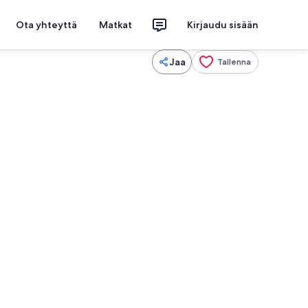
Ota yhteyttä
Matkat
Kirjaudu sisään
Jaa
Tallenna