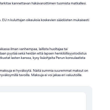
 Harkitse kannettavan häkävaroittimen tuomista matkallesi.
. EU:n kuluttajan oikeuksia koskevien säädösten mukaisesti
ikassa ilman vanhempaa, laillista huoltajaa tai
idaan pyytää sekä heidän että lapsen henkilöllisyystodistus
kustat lasten kanssa, kysy lisäohjeita Perun konsulaatista
eismaksuja ei hyväksytä. Näitä summia suuremmat maksut on
hyväksymillä tavoilla. Maksuja ei voi jakaa eri valuutoille.