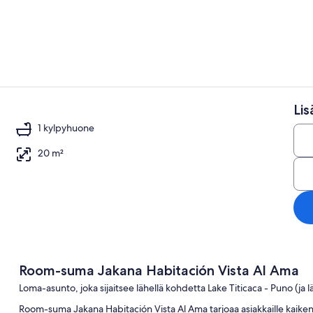
Huone, 1 ma
Li
Huone, 1 mak
1 kylpyhuone
20 m²
ne
Room-suma Jakana Habitación Vista Al Ama
Loma-asunto, joka sijaitsee lähellä kohdetta Lake Titicaca - Puno (ja l
Room-suma Jakana Habitación Vista Al Ama tarjoaa asiakkaille kaiken 