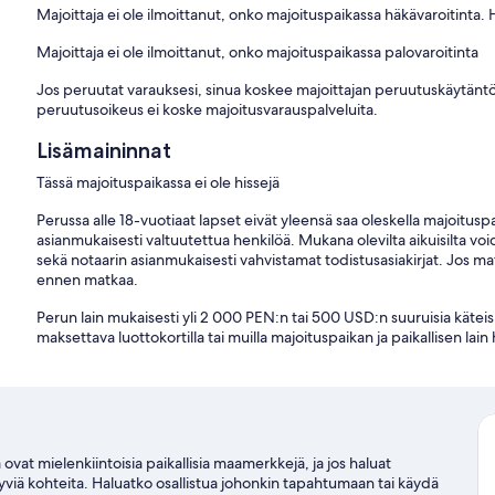
Majoittaja ei ole ilmoittanut, onko majoituspaikassa häkävaroitinta.
Majoittaja ei ole ilmoittanut, onko majoituspaikassa palovaroitinta
Jos peruutat varauksesi, sinua koskee majoittajan peruutuskäytäntö
peruutusoikeus ei koske majoitusvarauspalveluita.
Lisämaininnat
Tässä majoituspaikassa ei ole hissejä
Perussa alle 18-vuotiaat lapset eivät yleensä saa oleskella majoituspa
asianmukaisesti valtuutettua henkilöä. Mukana olevilta aikuisilta vo
sekä notaarin asianmukaisesti vahvistamat todistusasiakirjat. Jos mat
ennen matkaa.
Perun lain mukaisesti yli 2 000 PEN:n tai 500 USD:n suuruisia kät
maksettava luottokortilla tai muilla majoituspaikan ja paikallisen lain 
ovat mielenkiintoisia paikallisia maamerkkejä, ja jos haluat
hyviä kohteita. Haluatko osallistua johonkin tapahtumaan tai käydä