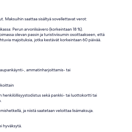
t. Maksuihin saattaa sisältyä sovellettavat verot:
assa: Perun arvonlisävero (korkeintaan 18 %).
voimassa olevan passin ja turistiviisumin osoittaakseen, että
htuvia majoituksia, jotka kestävät korkeintaan 60 päivää.
 kaupankäynti-, ammatinharjoittamis- tai
koittain
henkilöllisyystodistus sekä pankki- tai luottokortti tai
a.
shetkellä, ja niistä saatetaan veloittaa lisämaksuja.
i hyväksytä.