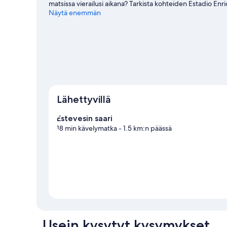
matsissa vierailusi aikana? Tarkista kohteiden Estadio E
Tutustu lähiseutuun ja kokeile erilaisia aktiviteetteja; tää
Näytä enemmän
kohteeseen Puno
Puno: näytä lisää loma-asuntoja
Lähettyvillä
Estevesin saari
18 min kävelymatka
- 1.5 km:n päässä
Usein kysytyt kysymykset