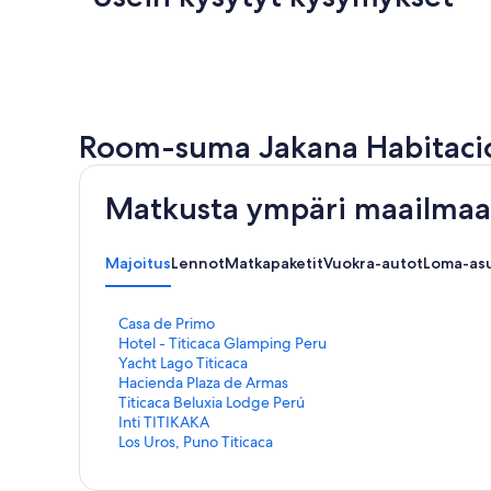
Room-suma Jakana Habitación
Matkusta ympäri maailmaa 
Majoitus
Lennot
Matkapaketit
Vuokra-autot
Loma-as
K
Casa de Primo
o
K
Hotel - Titicaca Glamping Peru
h
o
K
Yacht Lago Titicaca
t
h
o
K
Hacienda Plaza de Armas
e
t
h
o
K
Titicaca Beluxia Lodge Perú
e
e
t
h
o
K
Inti TITIKAKA
n
e
e
t
h
o
K
Los Uros, Puno Titicaca
C
n
e
e
t
h
o
a
H
n
e
e
t
h