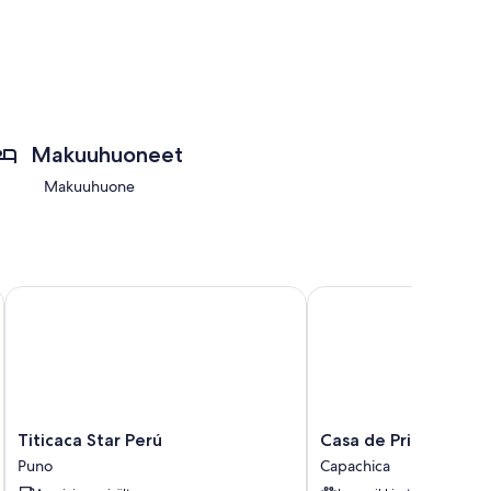
Makuuhuoneet
Makuuhuone
Titicaca Star Perú
Casa de Primo
Titicaca
Casa
Titicaca Star Perú
Casa de Primo
Star
de
Puno
Capachica
Perú
Primo