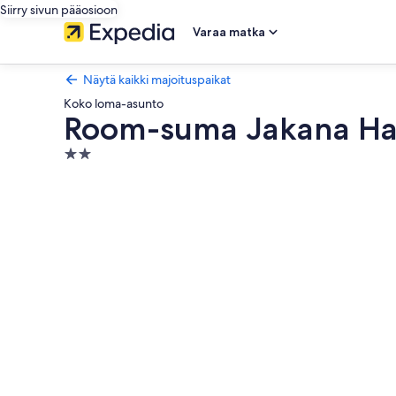
Siirry sivun pääosioon
Varaa matka
Näytä kaikki majoituspaikat
Koko loma-asunto
Room-suma Jakana Hab
2.0
tähden
Majoituspaikan
majoituspaikka
Room-
suma
Jakana
Habitación
Vista
Al
Ama
valokuvagalleria