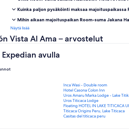
Kuinka paljon pysäköinti maksaa majoituspaikassa
Mihin aikaan majoituspaikan Room-suma Jakana Hab
Näytä lisää
 Vista Al Ama – arvostelut
Expedian avulla
unnot
K
Inca Wasi - Double room
o
K
Hotel Casona Colon Inn
h
o
K
Uros Amaru Marka Lodge - Lake Titi
t
h
o
K
Uros Titicaca Lodge
e
t
h
o
K
Floating HOTEL IN LAKE TITICACA 
e
e
t
h
o
K
Titicaca Origins Peru, Lake Titicaca
n
e
e
t
h
o
K
Casitas del titicaca peru
I
n
e
e
t
h
o
n
H
n
e
e
t
h