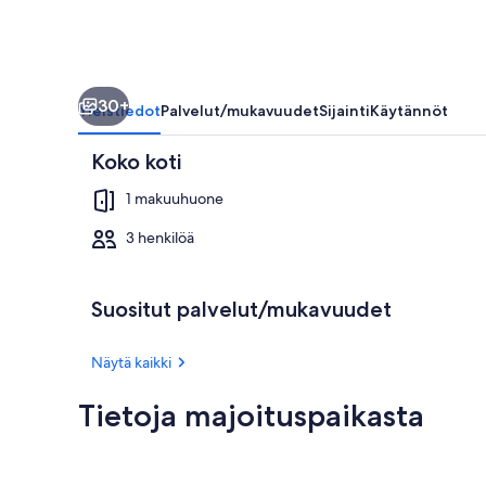
30+
Yleistiedot
Palvelut/mukavuudet
Sijainti
Käytännöt
Koko koti
1 makuuhuone
3 henkilöä
1 makuuhuo
Suositut palvelut/mukavuudet
Näytä kaikki
Tietoja majoituspaikasta