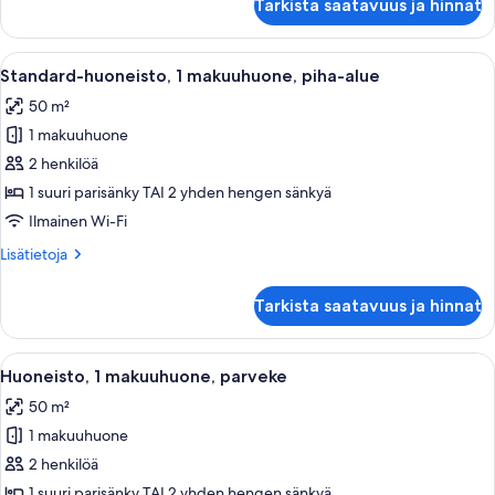
Tarkista saatavuus ja hinnat
Avaa
Moderni keittiö, jossa on ruokailutila,
14
Standard-huoneisto, 1 makuuhuone, piha-alue
kaikki
50 m²
huonetyypin
1 makuuhuone
Standard-
huoneisto,
2 henkilöä
1
1 suuri parisänky TAI 2 yhden hengen sänkyä
makuuhuone,
Ilmainen Wi-Fi
piha-
Lisätietoja
Lisätietoja
alue
huoneesta
kuvat
Standard-
Tarkista saatavuus ja hinnat
huoneisto,
1
makuuhuone,
Avaa
Parveke, josta avautuu näkymä vuorille 
16
piha-
Huoneisto, 1 makuuhuone, parveke
kaikki
alue
50 m²
huonetyypin
1 makuuhuone
Huoneisto,
1
2 henkilöä
makuuhuone,
1 suuri parisänky TAI 2 yhden hengen sänkyä