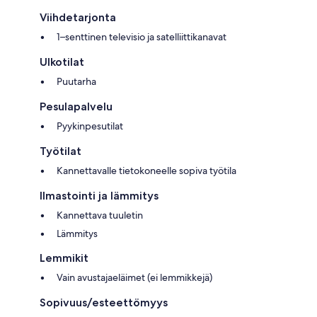
Viihdetarjonta
1–senttinen televisio ja satelliittikanavat
Ulkotilat
Puutarha
Pesulapalvelu
Pyykinpesutilat
Työtilat
Kannettavalle tietokoneelle sopiva työtila
Ilmastointi ja lämmitys
Kannettava tuuletin
Lämmitys
Lemmikit
Vain avustajaeläimet (ei lemmikkejä)
Sopivuus/esteettömyys