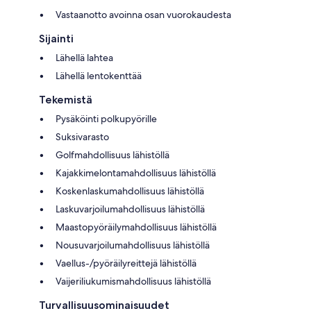
Vastaanotto avoinna osan vuorokaudesta
Sijainti
Lähellä lahtea
Lähellä lentokenttää
Tekemistä
Pysäköinti polkupyörille
Suksivarasto
Golfmahdollisuus lähistöllä
Kajakkimelontamahdollisuus lähistöllä
Koskenlaskumahdollisuus lähistöllä
Laskuvarjoilumahdollisuus lähistöllä
Maastopyöräilymahdollisuus lähistöllä
Nousuvarjoilumahdollisuus lähistöllä
Vaellus-/pyöräilyreittejä lähistöllä
Vaijeriliukumismahdollisuus lähistöllä
Turvallisuusominaisuudet