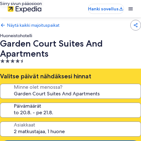
Siirry sivun pääosioon
Hanki sovellus
Näytä kaikki majoituspaikat
Huoneistohotelli
Garden Court Suites And
Apartments
4.5
tähden
majoituspaikka
Valitse päivät nähdäksesi hinnat
Minne olet menossa?
Päivämäärät
Asiakkaat