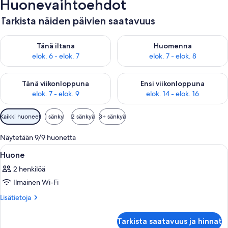
Huonevaihtoehdot
Tarkista näiden päivien saatavuus
Tarkista tämän illan saatavuus elok. 6 - elok. 7
Tarkista huomisen saatavuus el
Tänä iltana
Huomenna
elok. 6 - elok. 7
elok. 7 - elok. 8
Tarkista tämän viikonlopun saatavuus elok. 7 - elok. 9
Tarkista ensi viikonlopun saatav
Tänä viikonloppuna
Ensi viikonloppuna
elok. 7 - elok. 9
elok. 14 - elok. 16
Huoneille
Kaikki huoneet
1 sänky
2 sänkyä
3+ sänkyä
saatavilla
olevia
Näytetään 9/9 huonetta
suodattimia
Avaa
Kannettavalle tietokoneelle sopiva työt
16
Huone
kaikki
2 henkilöä
huonetyypin
Ilmainen Wi-Fi
Huone
kuvat
Lisätietoja
Lisätietoja
huoneesta
Huone
Tarkista saatavuus ja hinnat