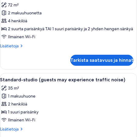
kaikki
alue
72 m²
huonetyypin
2 makuuhuonetta
Premium-
huoneisto,
4 henkilöä
2
2 suurta parisänkyä TAI 1 suuri parisänky ja 2 yhden hengen sänkyä
makuuhuonetta,
Ilmainen Wi-Fi
parveke
Lisätietoja
Lisätietoja
kuvat
huoneesta
Premium-
Tarkista saatavuus ja hinnat
huoneisto,
2
makuuhuonetta,
Avaa
Hotellihuone, jossa on suuri sänky, ka
13
parveke
Standard-studio (guests may experience traffic noise)
kaikki
35 m²
huonetyypin
1 makuuhuone
Standard-
studio
2 henkilöä
(guests
1 suuri parisänky
may
Ilmainen Wi-Fi
experience
Lisätietoja
Lisätietoja
traffic
huoneesta