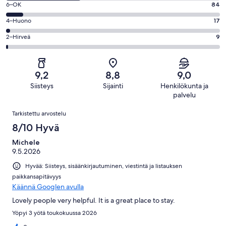
Loistava.
Arvosana
6–OK
84
-
600
6
Hyvä.
Arvosana
4–Huono
17
kautta
-
390
4
1100
OK.
Arvosana
2–Hirveä
9
kautta
-
arvostelua
84
2
1100
Huono.
kautta
-
arvostelua
17
1100
Hirveä.
kautta
9,2
8,8
9,0
arvostelua
9
1100
Siisteys
Sijainti
Henkilökunta ja
kautta
arvostelua
palvelu
1100
Arvostelut
arvostelua
Tarkistettu arvostelu
8/10 Hyvä
Michele
9.5.2026
Hyvää: Siisteys, sisäänkirjautuminen, viestintä ja listauksen
paikkansapitävyys
Käännä Googlen avulla
Lovely people very helpful. It is a great place to stay.
Yöpyi 3 yötä toukokuussa 2026