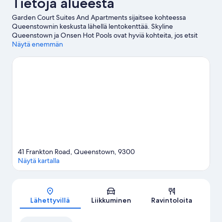
Tietoja alueesta
Garden Court Suites And Apartments sijaitsee kohteessa
Queenstownin keskusta lähellä lentokenttää. Skyline
Queenstown ja Onsen Hot Pools ovat hyviä kohteita, jos etsit
aktiviteetteja lomallesi, ja alueen luonnonkauneuteen voi
Näytä enemmän
tutustua kohteessa Lake Wakatipu. Queenstown Gardens
(puisto) on vierailun arvoinen kohde. Tutustu alueen
vesiaktiviteetteihin, joihin kuuluu kajakkimelonta ja nousuvarjoilu,
tai ulkoilma-aktiviteetteihin, joihin kuuluu
laskuvarjohyppääminen ja vaijeriliukuminen.
Vieraile
matkaoppaassamme kohteeseen Queenstown
Queenstown: näytä lisää huoneistohotelleja
41 Frankton Road, Queenstown, 9300
Näytä kartalla
Kartta
Lähettyvillä
Liikkuminen
Ravintoloita