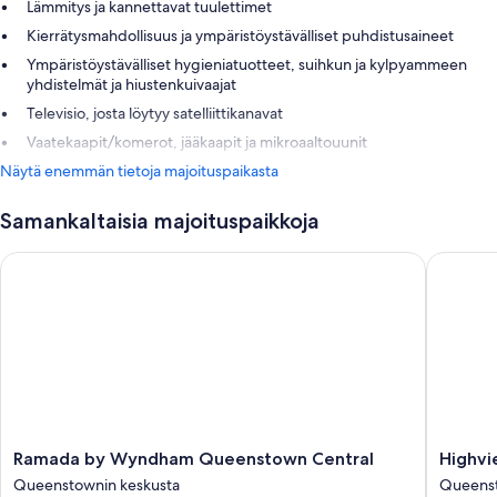
Lämmitys ja kannettavat tuulettimet
Kierrätysmahdollisuus ja ympäristöystävälliset puhdistusaineet
Ympäristöystävälliset hygieniatuotteet, suihkun ja kylpyammeen
yhdistelmät ja hiustenkuivaajat
Televisio, josta löytyy satelliittikanavat
Vaatekaapit/komerot, jääkaapit ja mikroaaltouunit
Näytä enemmän tietoja majoituspaikasta
Samankaltaisia majoituspaikkoja
Ramada by Wyndham Queenstown Central
Highvie
Ramada
Highvie
Ramada by Wyndham Queenstown Central
Highvi
by
Apartme
Queenstownin keskusta
Queenst
Wyndham
Queens