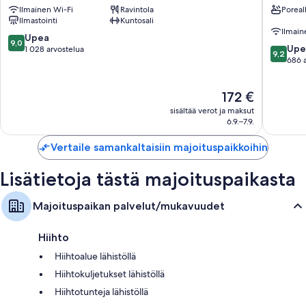
Ilmainen Wi-Fi
Ravintola
Poreal
Queenstown
keskust
Ilmastointi
Kuntosali
Central
Ilmain
Queenstownin
9.0
Upea
9,0
9.2
keskusta
Upe
kautta
1 028 arvostelua
9,2
kautta
686 
10,
10,
Upea,
Upea,
1 028
Hinta
172 €
686
arvostelua
on
arvostel
sisältää verot ja maksut
172 €
6.9.–7.9.
Vertaile samankaltaisiin majoituspaikkoihin
Lisätietoja tästä majoituspaikasta
Majoituspaikan palvelut/mukavuudet
Hiihto
Hiihtoalue lähistöllä
Hiihtokuljetukset lähistöllä
Hiihtotunteja lähistöllä