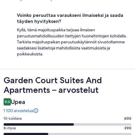
Voinko peruuttaa varaukseni ilmaiseksi ja saada
täyden hyvityksen?
Kyllä, tämä majoituspaikka tarjoaa ilmaisen
peruutusmahdollisuuden tiettyjen huonehintojen kohdalla.
Tarkista majoituspaikan peruutuskäytännöt sivustoltamme
saadaksesi lisätietoja mahdollisista vaatimuksista ja
poikkeuksista.
Arvostelut
Garden Court Suites And
Apartments – arvostelut
Upea
9,0
1 100 arvostelua
Arvosana
10–Loistava
600
10
Arvosana
8–Hyvä
390
-
8