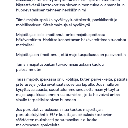
käytettävässä luottokortissa olevan nimen tulee olla sama kuin
huonevarauksen tehneen henkilön nimi
Tämä majoituspaikka hyväksyy luottokortit, pankkikortit ja
mobiilimaksut. Käteismaksuja ei hyväksytä.
Majoittaja ei ole ilmoittanut, onko majoituspaikassa
häkävaroitinta. Harkitse kannettavan häkävaroittimen tuomista
matkallesi.
Majoittaja on ilmoittanut, että majoituspaikassa on palovaroitin
Tämän majoituspaikan turvaominaisuuksiin kuuluu
palosammutin
Tässä majoituspaikassa on ulkotiloja, kuten parvekkeita, patioita
ja terasseja, jotka eivät saata soveltua lapsille. Jos sinulla on
kysyttävää asiasta, suosittelemme sinua ottamaan yhteyttä
majoituspaikkaan ennen saapumistasi, jotta he voivat antaa
sinulle tarpeisiisi sopivan huoneen
Jos peruutat varauksesi, sinua koskee majoittajan
peruutuskäytäntö. EU:n kuluttajan oikeuksia koskevien
säädösten mukaisesti peruutusoikeus ei koske
majoitusvarauspalveluita.