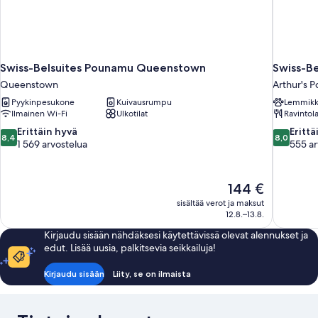
Swiss-Belsuites Pounamu Queenstown
Swiss-Be
Queenstown
Arthur's P
Pyykinpesukone
Kuivausrumpu
Lemmikki
Ilmainen Wi-Fi
Ulkotilat
Ravintol
8.4
8.0
Erittäin hyvä
Erittä
8,4
8,0
kautta
kautta
1 569 arvostelua
555 ar
10,
10,
Erittäin
Erittäin
hyvä,
hyvä,
Hinta
144 €
1 569
555
on
sisältää verot ja maksut
arvostelua
arvostelua
144 €
12.8.–13.8.
Kirjaudu sisään nähdäksesi käytettävissä olevat alennukset ja
edut. Lisää uusia, palkitsevia seikkailuja!
Kirjaudu sisään
Liity, se on ilmaista