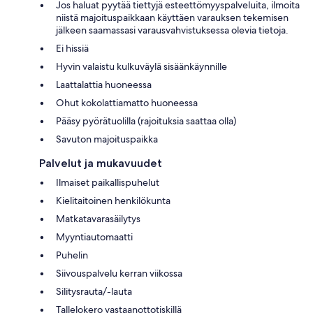
Jos haluat pyytää tiettyjä esteettömyyspalveluita, ilmoita
niistä majoituspaikkaan käyttäen varauksen tekemisen
jälkeen saamassasi varausvahvistuksessa olevia tietoja.
Ei hissiä
Hyvin valaistu kulkuväylä sisäänkäynnille
Laattalattia huoneessa
Ohut kokolattiamatto huoneessa
Pääsy pyörätuolilla (rajoituksia saattaa olla)
Savuton majoituspaikka
Palvelut ja mukavuudet
Ilmaiset paikallispuhelut
Kielitaitoinen henkilökunta
Matkatavarasäilytys
Myyntiautomaatti
Puhelin
Siivouspalvelu kerran viikossa
Silitysrauta/-lauta
Tallelokero vastaanottotiskillä