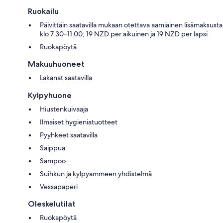
Ruokailu
Päivittäin saatavilla mukaan otettava aamiainen lisämaksusta
klo 7.30–11.00; 19 NZD per aikuinen ja 19 NZD per lapsi
Ruokapöytä
Makuuhuoneet
Lakanat saatavilla
Kylpyhuone
Hiustenkuivaaja
Ilmaiset hygieniatuotteet
Pyyhkeet saatavilla
Saippua
Sampoo
Suihkun ja kylpyammeen yhdistelmä
Vessapaperi
Oleskelutilat
Ruokapöytä