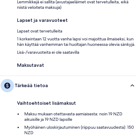
Lemmikkejä ei sallita (avustajaeläimet ovat tervetulleita, eikä
niistä veloiteta maksuja)
Lapset ja varavuoteet
Lapset ovat tervetulleita
1 korkeintaan 12 vuotta vanha lapsi voi majoittua ilmaiseksi, kun
hän käyttää vanhemman tai huoltajan huoneessa olevia sänkyjä.
Lisä-/varavuoteita ei ole saatavilla
Maksutavat
Tärkeää tietoa
Vaihtoehtoiset lisämaksut
Maksu mukaan otettavasta aamiaisesta: noin 19 NZD
aikuisille ja 19 NZD lapsille
Myöhäinen uloskirjautuminen (riippuu saatavuudesta): 150
NZD