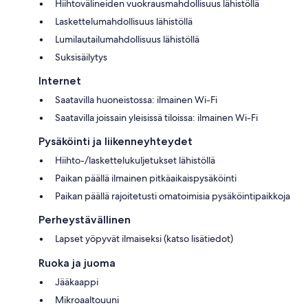
Hiihtovälineiden vuokrausmahdollisuus lähistöllä
Laskettelumahdollisuus lähistöllä
Lumilautailumahdollisuus lähistöllä
Suksisäilytys
Internet
Saatavilla huoneistossa: ilmainen Wi-Fi
Saatavilla joissain yleisissä tiloissa: ilmainen Wi-Fi
Pysäköinti ja liikenneyhteydet
Hiihto-/laskettelukuljetukset lähistöllä
Paikan päällä ilmainen pitkäaikaispysäköinti
Paikan päällä rajoitetusti omatoimisia pysäköintipaikkoja
Perheystävällinen
Lapset yöpyvät ilmaiseksi (katso lisätiedot)
Ruoka ja juoma
Jääkaappi
Mikroaaltouuni