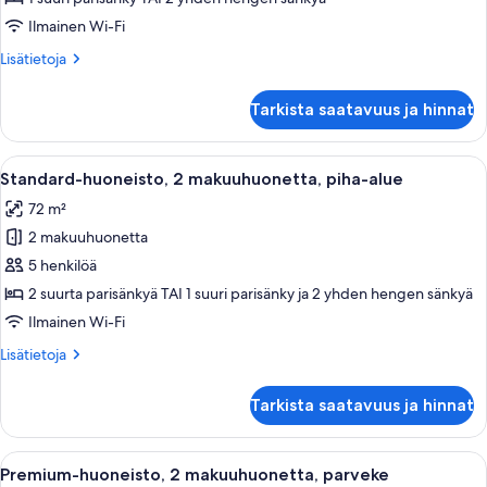
parveke
Ilmainen Wi-Fi
kuvat
Lisätietoja
Lisätietoja
huoneesta
Huoneisto,
Tarkista saatavuus ja hinnat
1
makuuhuone,
parveke
Avaa
Moderni olohuone, jossa on sohva, no
21
Standard-huoneisto, 2 makuuhuonetta, piha-alue
kaikki
72 m²
huonetyypin
2 makuuhuonetta
Standard-
huoneisto,
5 henkilöä
2
2 suurta parisänkyä TAI 1 suuri parisänky ja 2 yhden hengen sänkyä
makuuhuonetta,
Ilmainen Wi-Fi
piha-
Lisätietoja
Lisätietoja
alue
huoneesta
kuvat
Standard-
Tarkista saatavuus ja hinnat
huoneisto,
2
makuuhuonetta,
Avaa
Hotellihuone, jossa on kaksi erillistä 
12
piha-
Premium-huoneisto, 2 makuuhuonetta, parveke