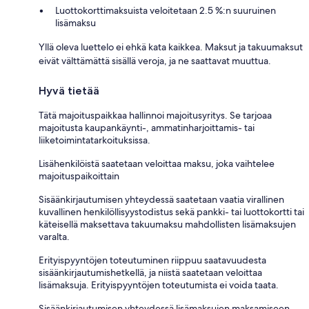
Luottokorttimaksuista veloitetaan 2.5 %:n suuruinen
lisämaksu
Yllä oleva luettelo ei ehkä kata kaikkea. Maksut ja takuumaksut
eivät välttämättä sisällä veroja, ja ne saattavat muuttua.
Hyvä tietää
Tätä majoituspaikkaa hallinnoi majoitusyritys. Se tarjoaa
majoitusta kaupankäynti-, ammatinharjoittamis- tai
liiketoimintatarkoituksissa.
Lisähenkilöistä saatetaan veloittaa maksu, joka vaihtelee
majoituspaikoittain
Sisäänkirjautumisen yhteydessä saatetaan vaatia virallinen
kuvallinen henkilöllisyystodistus sekä pankki- tai luottokortti tai
käteisellä maksettava takuumaksu mahdollisten lisämaksujen
varalta.
Erityispyyntöjen toteutuminen riippuu saatavuudesta
sisäänkirjautumishetkellä, ja niistä saatetaan veloittaa
lisämaksuja. Erityispyyntöjen toteutumista ei voida taata.
Sisäänkirjautumisen yhteydessä lisämaksujen maksamiseen