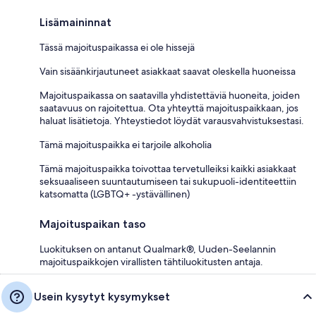
Lisämaininnat
Tässä majoituspaikassa ei ole hissejä
Vain sisäänkirjautuneet asiakkaat saavat oleskella huoneissa
Majoituspaikassa on saatavilla yhdistettäviä huoneita, joiden
saatavuus on rajoitettua. Ota yhteyttä majoituspaikkaan, jos
haluat lisätietoja. Yhteystiedot löydät varausvahvistuksestasi.
Tämä majoituspaikka ei tarjoile alkoholia
Tämä majoituspaikka toivottaa tervetulleiksi kaikki asiakkaat
seksuaaliseen suuntautumiseen tai sukupuoli-identiteettiin
katsomatta (LGBTQ+ -ystävällinen)
Majoituspaikan taso
Luokituksen on antanut Qualmark®, Uuden-Seelannin
majoituspaikkojen virallisten tähtiluokitusten antaja.
Usein kysytyt kysymykset