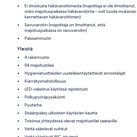
Ei ilmoitusta häkävaroittimesta (majoittaja ei ole ilmoittanut,
onko majoituspaikassa häkävaroitinta – voit tuoda mukanasi
kannettavan häkävaroittimen)
Savuvaroitin (majoittaja on ilmoittanut, että
majoituspaikassa on savuvaroitin)
Palosammutin
Yleistä
4 rakennusta
54 majoitustilaa
Hygieniatuotteiden uudelleentäytettävät annostelijat
Kierrätysmahdollisuus
LED-valaistus käytössä rajoitetusti
Polkupyöräpysäköinti
Puutarha
Sisäänpääsy ulkoisten käytävien kautta
Toisiinsa yhteydessä olevat majoitustilat saatavilla
Vettä säästävät suihkut
Vettä säästävät WC-istuimet