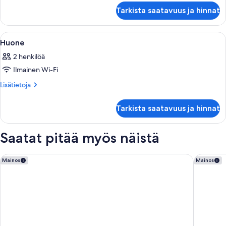
noise)
Standard-
Tarkista saatavuus ja hinnat
studio
kuvat
(guests
may
Avaa
Kannettavalle tietokoneelle sopiva työt
14
experience
Huone
kaikki
traffic
2 henkilöä
noise)
huonetyypin
Ilmainen Wi-Fi
Huone
kuvat
Lisätietoja
Lisätietoja
huoneesta
Huone
Tarkista saatavuus ja hinnat
Saatat pitää myös näistä
Swiss-Belsuites Pounamu Queenstown
Swiss-Be
Mainos
Mainos