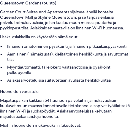
Queenstown Gardens (puisto)
Garden Court Suites And Apartments sijaitsee lähellä kohteita
Queenstown Mall ja Skyline Queenstown, ja se tarjoaa erilaisia
palveluita/mukavuuksia, joihin kuuluu muun muassa puutarha ja
pyykinpesutilat. Asiakkaiden saatavilla on ilmainen Wi-Fi huoneessa.
Lisäksi asiakkailla on käytössään nämä edut:
Ilmainen omatoiminen pysäköinti ja ilmainen pitkäaikaispysäköinti
Aamiainen (lisämaksusta), kielitaitoinen henkilökunta ja savuttomat
tilat
Myyntiautomaatti, tallelokero vastaanotossa ja pysäköinti
polkupyörille
Asiakasarvosteluissa suitsutetaan avuliasta henkilökuntaa
Huoneiden varustelu
Majoituspaikan kaikkien 54 huoneen palveluihin ja mukavuuksiin
kuuluvat muun muassa kannettavalle tietokoneelle sopivat työtilat sekä
ilmainen Wi-Fi ja ruokapöydät. Asiakasarvosteluissa kehutaan
majoituspaikan siistejä huoneita.
Muihin huoneiden mukavuuksiin lukeutuvat: