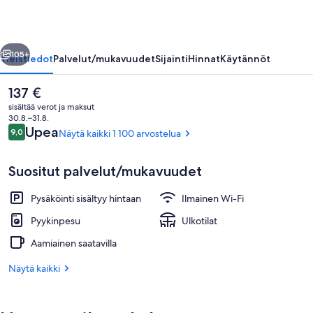
valokuvagalleria
llinen
Seuraava
105+
Yleistiedot
Palvelut/mukavuudet
Sijainti
Hinnat
Käytännöt
Nykyinen
137 €
hinta
sisältää verot ja maksut
on
30.8.–31.8.
137 €
Arvostelut
Upea
9,0
Näytä kaikki 1 100 arvostelua
9,0 kautta 10.
Suositut palvelut/mukavuudet
Pysäköinti sisältyy hintaan
Ilmainen Wi-Fi
Järvi
Pyykinpesu
Ulkotilat
Aamiainen saatavilla
Näytä kaikki