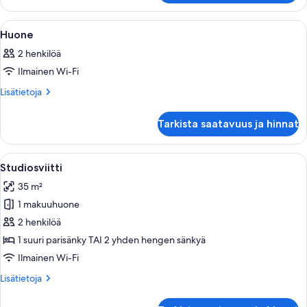
Avaa
Kannettavalle tietokoneelle sopiva työt
15
Huone
kaikki
2 henkilöä
huonetyypin
Ilmainen Wi-Fi
Huone
kuvat
Lisätietoja
Lisätietoja
huoneesta
Huone
Tarkista saatavuus ja hinnat
Avaa
Hotellihuone, jossa on sänky, pieni k
13
Studiosviitti
kaikki
35 m²
huonetyypin
1 makuuhuone
Studiosviitti
kuvat
2 henkilöä
1 suuri parisänky TAI 2 yhden hengen sänkyä
Ilmainen Wi-Fi
Lisätietoja
Lisätietoja
huoneesta
Studiosviitti