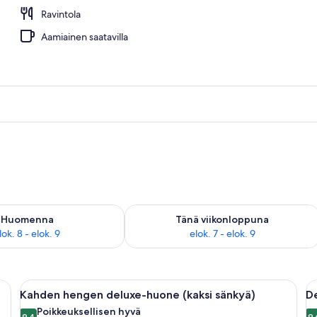
Ravintola
ables View King) | Ylelliset vuodevaatteet, tallelokero huoneessa, työpöytä
Aamiainen saatavilla
sen saatavuus elok. 8 - elok. 9
Tarkista tämän viikonlopun saatavuus e
Huomenna
Tänä viikonloppuna
lok. 8 - elok. 9
elok. 7 - elok. 9
nky, työpöytä kahdella tuolilla, pieni pöytä maljakko täynnä kukkia ja seinällä
Avaa
Hotellihuone, jossa on kaksi sänkyä, ty
A
9
Kahden hengen deluxe-huone (kaksi sänkyä)
D
kaikki
ka
Poikkeuksellisen hyvä
9,4
9,