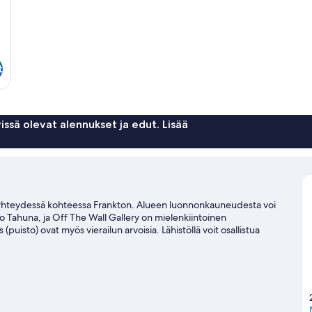
t
issä olevat alennukset ja edut. Lisää
yhteydessä kohteessa Frankton. Alueen luonnonkauneudesta voi
 o Tahuna, ja Off The Wall Gallery on mielenkiintoinen
isto) ovat myös vierailun arvoisia. Lähistöllä voit osallistua
ylässä, tai osallistua ulkoilma-aktiviteetteihin, joihin kuuluu
aassamme kohteeseen Queenstown