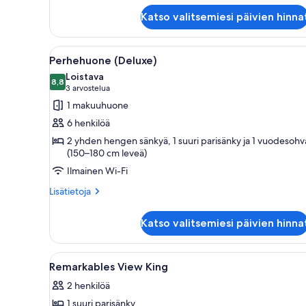
View)
Kahden
kuvat
Katso valitsemiesi päivien hinna
hengen
huone
(kaksi
Avaa
Hotellihuone, jossa on sänky, te
9
sänkyä)
Perhehuone (Deluxe)
kaikki
(Alpine
Loistava
View)
huonetyypin
8,8
8,8 kautta 10
(3
3 arvostelua
Perhehuone
arvostelua)
1 makuuhuone
(Deluxe)
6 henkilöä
kuvat
2 yhden hengen sänkyä, 1 suuri parisänky ja 1 vuodesohv
(150–180 cm leveä)
Ilmainen Wi-Fi
Lisätietoja
Lisätietoja
huoneesta
Perhehuone
Katso valitsemiesi päivien hinna
(Deluxe)
Avaa
Hotellihuone, jossa on sänky, t
4
Remarkables View King
kaikki
2 henkilöä
huonetyypin
1 suuri parisänky