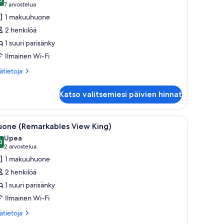
uonetyypin
9,6 kautta 10
(7
7 arvostelua
eluxe-
arvostelua)
1 makuuhuone
uone
2 henkilöä
King)
1 suuri parisänky
uvat
Ilmainen Wi-Fi
ätietoja
sätietoja
oneesta
luxe-
Katso valitsemiesi päivien hinnat
one
ing)
lkoisilla lakanoiden peitetty sänky, pieni pöytä maljakko täynnä kukkia ja sei
vaa
Hotellihuone, jossa on sänky, näköala vuorille, 
8
uone (Remarkables View King)
ikki
Upea
uonetyypin
0
9,0 kautta 10
(2
2 arvostelua
uone
arvostelua)
1 makuuhuone
Remarkables
2 henkilöä
iew
1 suuri parisänky
ing)
Ilmainen Wi-Fi
uvat
ätietoja
sätietoja
oneesta