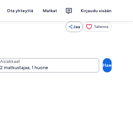
Ota yhteyttä
Matkat
Kirjaudu sisään
Jaa
Tallenna
Asiakkaat
Hae