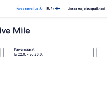
•
Avaa sovellus
EUR
Listaa majoituspaikkasi
ve Mile
Päivämäärät