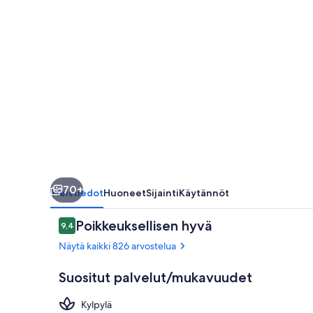
70+
Yleistiedot
Huoneet
Sijainti
Käytännöt
Arvostelut
Poikkeuksellisen hyvä
9,4
9,4 kautta 10.
Näytä kaikki 826 arvostelua
Suositut palvelut/mukavuudet
Kylpylä