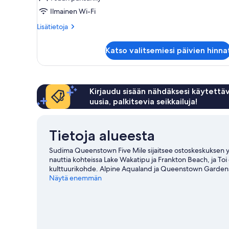
Remarkables
View
Ilmainen Wi-Fi
King
Lisätietoja
Lisätietoja
kuvat
huoneesta
Remarkables
Katso valitsemiesi päivien hinna
View
King
Kirjaudu sisään nähdäksesi käytettäv
uusia, palkitsevia seikkailuja!
Tietoja alueesta
Sudima Queenstown Five Mile sijaitsee ostoskeskuksen 
nauttia kohteissa Lake Wakatipu ja Frankton Beach, ja Toi
kulttuurikohde. Alpine Aqualand ja Queenstown Gardens (pu
viinitilaretkelle ja hemmotella itseäsi kauneus-/terveyskylp
Näytä enemmän
vuorikiipeily ja vaellus-/pyöräilyreitit.
Vieraile matkaopp