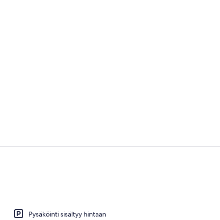
Huone (Remar
Majoituspaik
Pysäköinti sisältyy hintaan