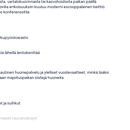
asta, vartalokuorinnasta tai kasvohoidosta paikan päällä
, jonka erikoisuuksiin kuuluu moderni eurooppalainen keittiö.
 konferenssitila.
olkupyörävarasto
tia lähellä lentokenttää
autinen huonepalvelu ja ylelliset vuodevaatteet, minkä lisäksi
taan majoituspaikan siistejä huoneita.
t ja suihkut
ilmaiset vauvansängyt