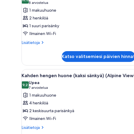
huonetyypin
10,0 kautta 10
(8
8 arvostelua
Huone
arvostelua)
1 makuuhuone
(King)
2 henkilöä
kuvat
1 suuri parisänky
Ilmainen Wi-Fi
Lisätietoja
Lisätietoja
huoneesta
Huone
Katso valitsemiesi päivien hinna
(King)
Avaa
Hotellihuone, jossa on kaksi sä
6
Kahden hengen huone (kaksi sänkyä) (Alpine View
kaikki
Upea
huonetyypin
9,2
9,2 kautta 10
(7
7 arvostelua
Kahden
arvostelua)
1 makuuhuone
hengen
4 henkilöä
huone
2 keskisuurta parisänkyä
(kaksi
Ilmainen Wi-Fi
sänkyä)
(Alpine
Lisätietoja
Lisätietoja
huoneesta