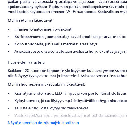
paikan päällä, kuivapesula-/pesulapalvelut ja baari. Nauti vesiterapi
sijaitsevassa kylpylässä. Podium on paikan päällä sijaitseva ravintola
Asiakkaiden käytössä on ilmainen Wi-Fi huoneessa. Saatavilla on myös
Muihin etuihin lukeutuvat:
Ilmainen omatoiminen pysäköinti
Buffetaamiainen (lisämaksusta), savuttomat tilat ja turvallinen p
Kokoushuoneita, juhlasali ja matkatavarasäilytys
Asiakasarvosteluissa suitsutetaan avuliasta henkilökuntaa ja sijain
Huoneiden varustelu
Kaikkien 120 huoneen tarjoamiin ylellisyyksiin kuuluvat ympärivuorok
niistä löytyy tyynyvalikoimat ja ilmastointi. Asiakasarvosteluissa kehu
Muihin huoneiden mukavuuksiin lukeutuvat:
Kierrätysmahdollisuus, LED-lamput ja kompostointimahdollisuus
Kylpyhuoneet, joista löytyy ympäristöystävälliset hygieniatuottee
Taulutelevisio, josta löytyy digitaalikanavat
Vaatekaapit/komerot, ympäristöystävälliset puhdistusaineet ja 
Näytä enemmän tietoja majoituspaikasta