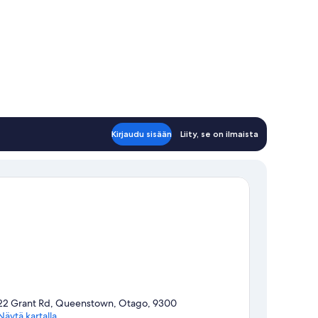
Kirjaudu sisään
Liity, se on ilmaista
22 Grant Rd, Queenstown, Otago, 9300
Näytä kartalla