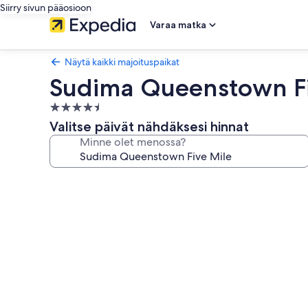
Siirry sivun pääosioon
Varaa matka
Näytä kaikki majoituspaikat
Sudima Queenstown Fi
4.5
tähden
Valitse päivät nähdäksesi hinnat
majoituspaikka
Minne olet menossa?
Majoituspaikan
Sudima
Queenstown
Five
Mile
valokuvagalleria