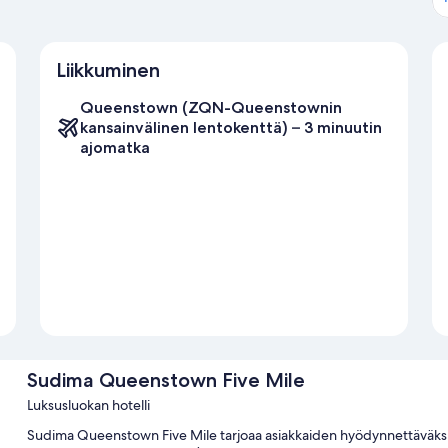
Liikkuminen
Queenstown (ZQN-Queenstownin
kansainvälinen lentokenttä) – 3 minuutin
ajomatka
Sudima Queenstown Five Mile
Luksusluokan hotelli
Sudima Queenstown Five Mile tarjoaa asiakkaiden hyödynnettäväksi 