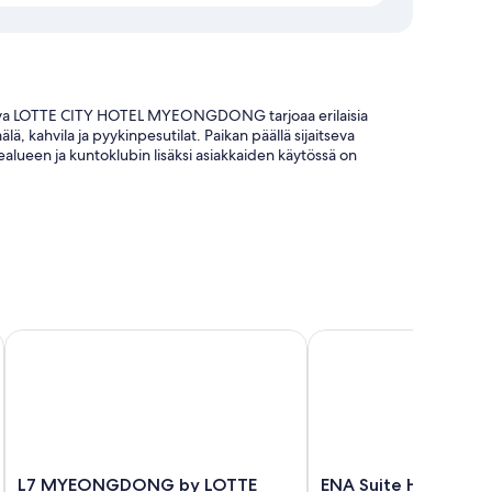
eva LOTTE CITY HOTEL MYEONGDONG tarjoaa erilaisia
 kahvila ja pyykinpesutilat. Paikan päällä sijaitseva
dealueen ja kuntoklubin lisäksi asiakkaiden käytössä on
susta) ja juomavesiautomaatti
 pankkiautomaatti/pankkipalvelut
a ja sijaintia
DONG
L7 MYEONGDONG by LOTTE HOTELS
ENA Suite Hotel Nam
evaatteet ja kannettavalle tietokoneelle sopivat työtilat,
ssa arvostetaan paljon majoituspaikan siistejä ja mukavia
L7
ENA
L7 MYEONGDONG by LOTTE
ENA Suite Hotel N