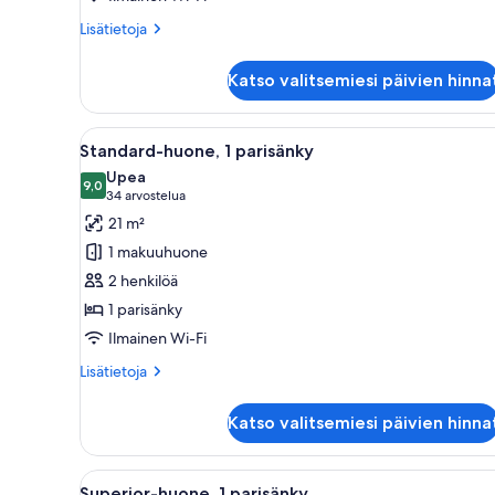
1
Lisätietoja
Lisätietoja
Double
huoneesta
Standard
Bed
Katso valitsemiesi päivien hinna
Room,
kuvat
1
Double
Avaa
Hotellihuone, jossa on suuri sä
8
Bed
Standard-huone, 1 parisänky
kaikki
Upea
huonetyypin
9,0
9,0 kautta 10
(34
34 arvostelua
Standard-
arvostelua)
21 m²
huone,
1 makuuhuone
1
2 henkilöä
parisänky
1 parisänky
kuvat
Ilmainen Wi-Fi
Lisätietoja
Lisätietoja
huoneesta
Standard-
Katso valitsemiesi päivien hinna
huone,
1
parisänky
Avaa
Hotellihuone, jossa on suuri sän
8
Superior-huone, 1 parisänky