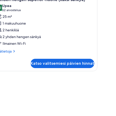
ikki
Upea
uonetyypin
0
9,0 kautta 10
(62
62 arvostelua
ahden
arvostelua)
25 m²
engen
1 makuuhuone
uperior-
2 henkilöä
uone
2 yhden hengen sänkyä
aksi
Ilmainen Wi-Fi
änkyä)
uvat
ätietoja
sätietoja
oneesta
hden
Katso valitsemiesi päivien hinnat
ngen
perior-
one
.
ksi
nkyä)