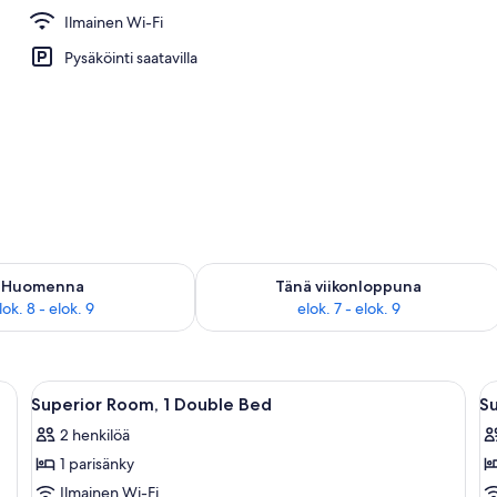
Ilmainen Wi-Fi
an sisäänkäynti
Pysäköinti saatavilla
sen saatavuus elok. 8 - elok. 9
Tarkista tämän viikonlopun saatavuus e
Huomenna
Tänä viikonloppuna
lok. 8 - elok. 9
elok. 7 - elok. 9
 vastaanottotiski, oleskelualue ja suuret ikkunat.
Avaa
Moderni hotellin aula, jossa on vastaan
A
8
Superior Room, 1 Double Bed
S
kaikki
ka
2 henkilöä
huonetyypin
h
1 parisänky
Superior
S
Room,
T
Ilmainen Wi-Fi