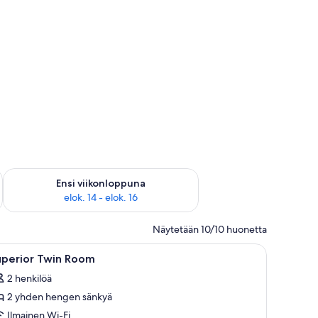
lok. 7 - elok. 9
Tarkista ensi viikonlopun saatavuus elok. 14 - elok. 16
Ensi viikonloppuna
elok. 14 - elok. 16
Näytetään 10/10 huonetta
ottotiski, oleskelualue ja suuret ikkunat.
vaa
Moderni hotellin aula, jossa on vastaanottotisk
7
uperior Twin Room
ikki
2 henkilöä
uonetyypin
2 yhden hengen sänkyä
uperior
win
Ilmainen Wi-Fi