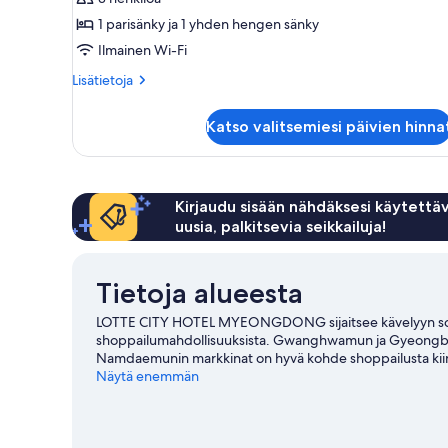
sänkyä)
1 parisänky ja 1 yhden hengen sänky
(Superior)
Ilmainen Wi-Fi
kuvat
Lisätietoja
Lisätietoja
huoneesta
Kahden
Katso valitsemiesi päivien hinna
hengen
perhehuone
(kaksi
sänkyä)
(Superior)
Kirjaudu sisään nähdäksesi käytettäv
uusia, palkitsevia seikkailuja!
Tietoja alueesta
LOTTE CITY HOTEL MYEONGDONG sijaitsee kävelyyn sopiv
shoppailumahdollisuuksista. Gwanghwamun ja Gyeongbok
Namdaemunin markkinat on hyvä kohde shoppailusta kiinn
kannattaa vierailla. Asiakkaat arvostavat tämän hotellin a
Näytä enemmän
varrella: Euljilo 3-gan asema löytyy 3 minuutin ja Jongg
matkaoppaassamme kohteeseen Soul