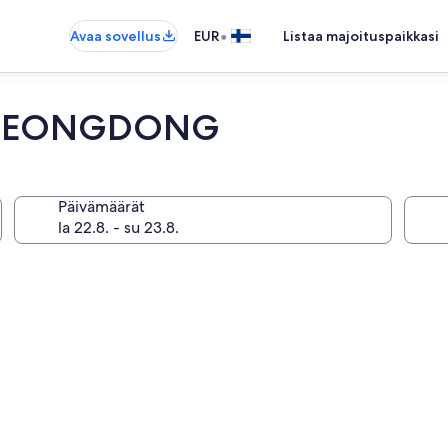
•
Avaa sovellus
EUR
Listaa majoituspaikkasi
MYEONGDONG
Päivämäärät