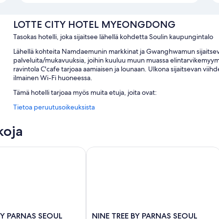
LOTTE CITY HOTEL MYEONGDONG
Tasokas hotelli, joka sijaitsee lähellä kohdetta Soulin kaupungintalo
Lähellä kohteita Namdaemunin markkinat ja Gwanghwamun sijaits
palveluita/mukavuuksia, joihin kuuluu muun muassa elintarvikemyymälä,
ravintola C'cafe tarjoaa aamiaisen ja lounaan. Ulkona sijaitsevan viih
ilmainen Wi-Fi huoneessa.
Tämä hotelli tarjoaa myös muita etuja, joita ovat:
Tietoa peruutusoikeuksista
Buffetaamiainen (lisämaksusta), omatoiminen pysäköinti (lisämak
Concierge-palvelut, kiertoajelu-/lippupalvelu ja hissi
koja
Savuttomat tilat, ympäri vuorokauden auki oleva vastaanotto ja
Asiakasarvosteluissa suitsutetaan aamiaista, avuliasta henkilökunta
BY PARNAS SEOUL MYEONDONG 2
NINE TREE BY PARNAS SEOUL INSA
Huoneiden varustelu
Kaikkien 435 huoneen tarjoamiin ylellisyyksiin kuuluvat ylelliset vuod
minkä lisäksi niistä löytyy ilmastointi ja kylpytakit. Asiakasarvostelui
huoneita.
Muihin palveluihin/mukavuuksiin lukeutuvat:
NINE
BY PARNAS SEOUL
NINE TREE BY PARNAS SEOUL