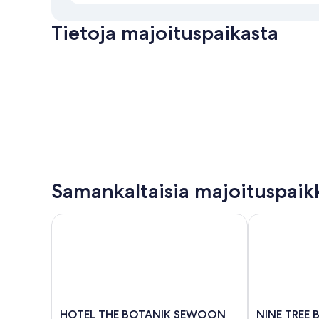
Tietoja majoituspaikasta
Samankaltaisia majoituspaik
HOTEL THE BOTANIK SEWOON MYEONGDONG
NINE TREE 
HOTEL
NINE
HOTEL THE BOTANIK SEWOON
NINE TREE 