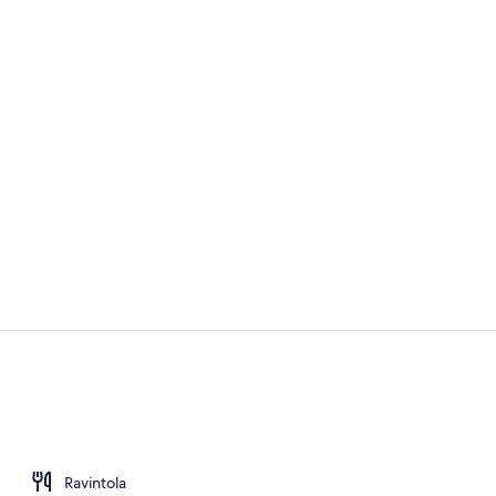
Ylelliset vu
Vastaanotto
Ravintola