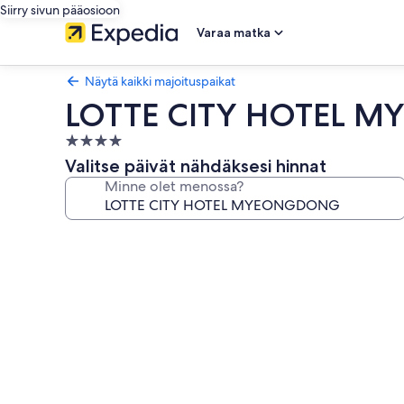
Siirry sivun pääosioon
Varaa matka
Näytä kaikki majoituspaikat
LOTTE CITY HOTEL 
4.0
tähden
Valitse päivät nähdäksesi hinnat
majoituspaikka
Minne olet menossa?
Majoituspaikan
LOTTE
CITY
HOTEL
MYEONGDONG
valokuvagalleria