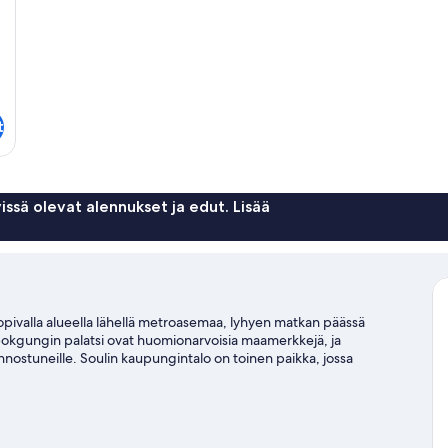
t
issä olevat alennukset ja edut. Lisää
alla alueella lähellä metroasemaa, lyhyen matkan päässä
gungin palatsi ovat huomionarvoisia maamerkkejä, ja
ostuneille. Soulin kaupungintalo on toinen paikka, jossa
lueen nähtävyyksiä. Se sijaitsee myös hyvien liikenneyhteyksien
akin asema 6 minuutin kävelymatkan päästä.
Vieraile