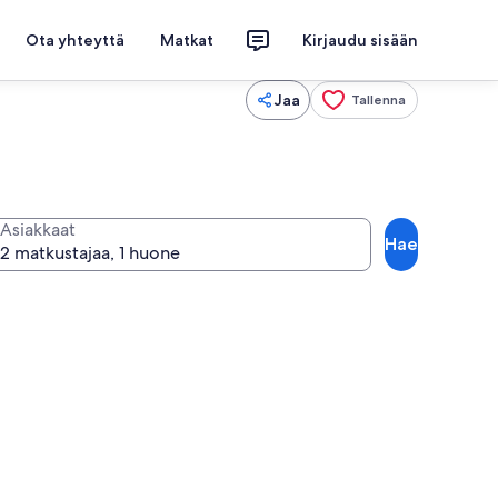
Ota yhteyttä
Matkat
Kirjaudu sisään
Jaa
Tallenna
Asiakkaat
Hae