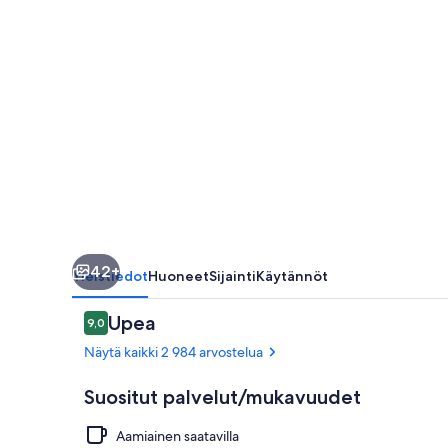
42+
Yleistiedot
Huoneet
Sijainti
Käytännöt
Arvostelut
Upea
9,0
9,0 kautta 10.
Näytä kaikki 2 984 arvostelua
Suositut palvelut/mukavuudet
Aamiainen saatavilla