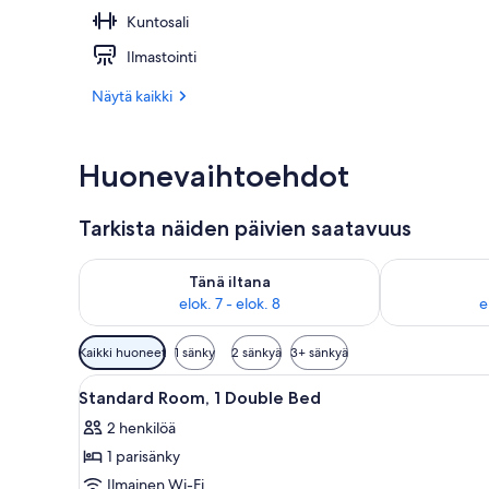
Kuntosali
Majoituspaik
Ilmastointi
Näytä kaikki
Huonevaihtoehdot
Tarkista näiden päivien saatavuus
Tarkista tämän illan saatavuus elok. 7 - elok. 8
Tarkista huomi
Tänä iltana
elok. 7 - elok. 8
e
Huoneille
Kaikki huoneet
1 sänky
2 sänkyä
3+ sänkyä
saatavilla
Avaa
Moderni hotellin aula, jossa on
olevia
8
Standard Room, 1 Double Bed
kaikki
suodattimia
2 henkilöä
huonetyypin
1 parisänky
Standard
Room,
Ilmainen Wi-Fi