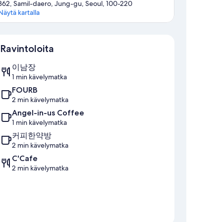
362, Samil-daero, Jung-gu, Seoul, 100-220
Näytä kartalla
Kartta
Ravintoloita
이남장
1 min kävelymatka
FOURB
2 min kävelymatka
Angel-in-us Coffee
1 min kävelymatka
커피한약방
2 min kävelymatka
C'Cafe
2 min kävelymatka