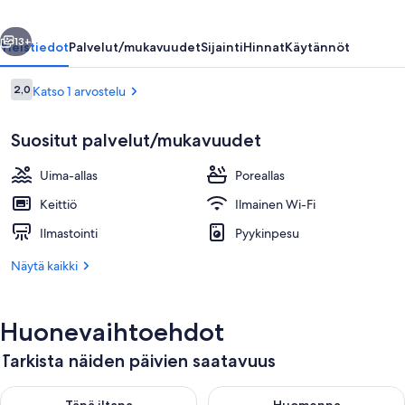
llinen
Seuraava
13+
Yleistiedot
Palvelut/mukavuudet
Sijainti
Hinnat
Käytännöt
Arvostelut
2,0
Katso 1 arvostelu
2,0 kautta 10.
Suositut palvelut/mukavuudet
Uima-allas
Poreallas
Keittiö
Ilmainen Wi-Fi
Ilmastointi
Pyykinpesu
Ulkouima-allas, aurinkotuoleja
Näytä kaikki
Huonevaihtoehdot
Tarkista näiden päivien saatavuus
Tarkista tämän illan saatavuus elok. 7 - elok. 8
Tarkista huomisen saatavuus el