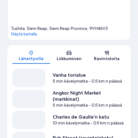
Siem Reap: näytä lisää huviloita
Tushita, Siem Reap, Siem Reap Province, 9VH46V3
Näytä kartalla
Kartta
Lähettyvillä
Liikkuminen
Ravintoloita
Vanha torialue
5 min kävelymatka
- 0.5 km:n päässä
Angkor Night Market
(markkinat)
5 min kävelymatka
- 0.5 km:n päässä
Charles de Gaulle'n katu
10 min kävelymatka
- 0.9 km:n päässä
Pub Street (ravintolakatu)