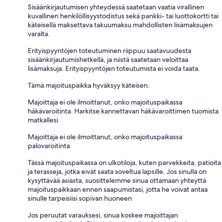
Sisäänkirjautumisen yhteydessä saatetaan vaatia virallinen
kuvallinen henkilöllisyystodistus sekä pankki- tai luottokortti tai
käteisellä maksettava takuumaksu mahdollisten lisämaksujen
varalta.
Erityispyyntöjen toteutuminen riippuu saatavuudesta
sisäänkirjautumishetkellä, ja niistä saatetaan veloittaa
lisämaksuja. Erityispyyntöjen toteutumista ei voida taata.
Tämä majoituspaikka hyväksyy käteisen.
Majoittaja ei ole ilmoittanut, onko majoituspaikassa
häkävaroitinta. Harkitse kannettavan häkävaroittimen tuomista
matkallesi.
Majoittaja ei ole ilmoittanut, onko majoituspaikassa
palovaroitinta
Tässä majoituspaikassa on ulkotiloja, kuten parvekkeita, patioita
ja terasseja, jotka eivät saata soveltua lapsille. Jos sinulla on
kysyttävää asiasta, suosittelemme sinua ottamaan yhteyttä
majoituspaikkaan ennen saapumistasi, jotta he voivat antaa
sinulle tarpeisiisi sopivan huoneen
Jos peruutat varauksesi, sinua koskee majoittajan