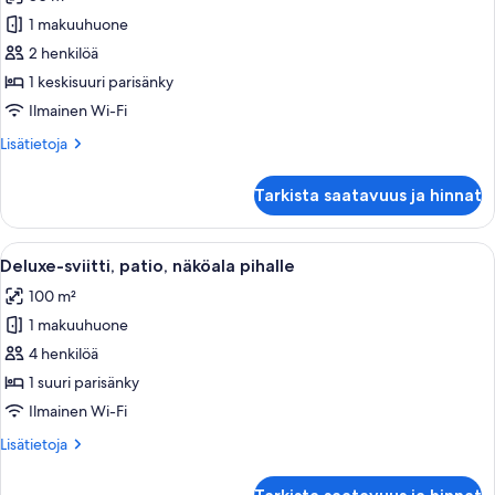
huonetyypin
1 makuuhuone
Kahden
hengen
2 henkilöä
deluxe-
1 keskisuuri parisänky
huone
Ilmainen Wi-Fi
kuvat
Lisätietoja
Lisätietoja
huoneesta
Kahden
Tarkista saatavuus ja hinnat
hengen
deluxe-
huone
Avaa
Hotellihuone, jossa on sänky, puinen vä
4
Deluxe-sviitti, patio, näköala pihalle
kaikki
100 m²
huonetyypin
1 makuuhuone
Deluxe-
sviitti,
4 henkilöä
patio,
1 suuri parisänky
näköala
Ilmainen Wi-Fi
pihalle
Lisätietoja
Lisätietoja
kuvat
huoneesta
Deluxe-