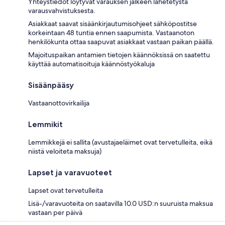
Yhteystiedot löytyvät varauksen jälkeen lähetetystä
varausvahvistuksesta.
Asiakkaat saavat sisäänkirjautumisohjeet sähköpostitse
korkeintaan 48 tuntia ennen saapumista. Vastaanoton
henkilökunta ottaa saapuvat asiakkaat vastaan paikan päällä.
Majoituspaikan antamien tietojen käännöksissä on saatettu
käyttää automatisoituja käännöstyökaluja
Sisäänpääsy
Vastaanottovirkailija
Lemmikit
Lemmikkejä ei sallita (avustajaeläimet ovat tervetulleita, eikä
niistä veloiteta maksuja)
Lapset ja varavuoteet
Lapset ovat tervetulleita
Lisä-/varavuoteita on saatavilla 10.0 USD:n suuruista maksua
vastaan per päivä