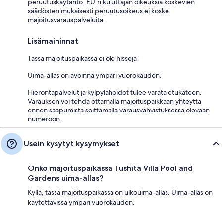
peruutuskäytäntö. EU:n kuluttajan oikeuksia koskevien
säädösten mukaisesti peruutusoikeus ei koske
majoitusvarauspalveluita.
Lisämaininnat
Tässä majoituspaikassa ei ole hissejä
Uima-allas on avoinna ympäri vuorokauden.
Hierontapalvelut ja kylpylähoidot tulee varata etukäteen.
Varauksen voi tehdä ottamalla majoituspaikkaan yhteyttä
ennen saapumista soittamalla varausvahvistuksessa olevaan
numeroon.
Usein kysytyt kysymykset
Onko majoituspaikassa Tushita Villa Pool and
Gardens uima-allas?
Kyllä, tässä majoituspaikassa on ulkouima-allas. Uima-allas on
käytettävissä ympäri vuorokauden.