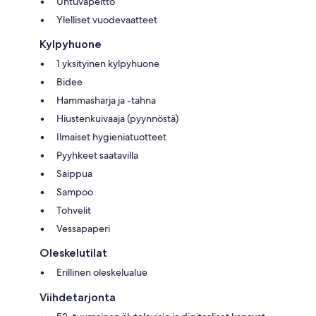
Untuvapeitto
Ylelliset vuodevaatteet
Kylpyhuone
1 yksityinen kylpyhuone
Bidee
Hammasharja ja -tahna
Hiustenkuivaaja (pyynnöstä)
Ilmaiset hygieniatuotteet
Pyyhkeet saatavilla
Saippua
Sampoo
Tohvelit
Vessapaperi
Oleskelutilat
Erillinen oleskelualue
Viihdetarjonta