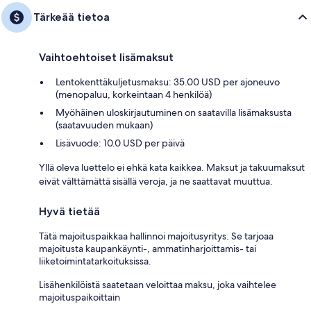
Tärkeää tietoa
Vaihtoehtoiset lisämaksut
Lentokenttäkuljetusmaksu: 35.00 USD per ajoneuvo
(menopaluu, korkeintaan 4 henkilöä)
Myöhäinen uloskirjautuminen on saatavilla lisämaksusta
(saatavuuden mukaan)
Lisävuode: 10.0 USD per päivä
Yllä oleva luettelo ei ehkä kata kaikkea. Maksut ja takuumaksut
eivät välttämättä sisällä veroja, ja ne saattavat muuttua.
Hyvä tietää
Tätä majoituspaikkaa hallinnoi majoitusyritys. Se tarjoaa
majoitusta kaupankäynti-, ammatinharjoittamis- tai
liiketoimintatarkoituksissa.
Lisähenkilöistä saatetaan veloittaa maksu, joka vaihtelee
majoituspaikoittain