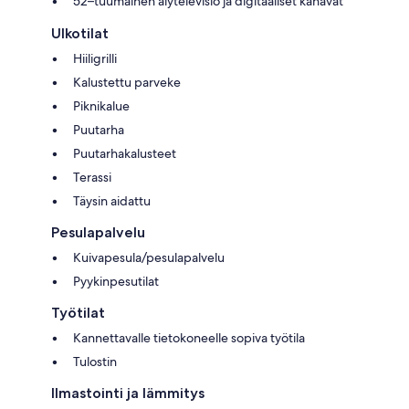
52–tuumainen älytelevisio ja digitaaliset kanavat
Ulkotilat
Hiiligrilli
Kalustettu parveke
Piknikalue
Puutarha
Puutarhakalusteet
Terassi
Täysin aidattu
Pesulapalvelu
Kuivapesula/pesulapalvelu
Pyykinpesutilat
Työtilat
Kannettavalle tietokoneelle sopiva työtila
Tulostin
Ilmastointi ja lämmitys