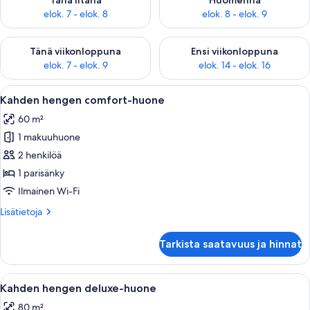
Tänä iltana
Huomenna
elok. 7 - elok. 8
elok. 8 - elok. 9
Tarkista tämän viikonlopun saatavuus elok. 7 - elok. 9
Tarkista ensi viikonlopun saatav
Tänä viikonloppuna
Ensi viikonloppuna
elok. 7 - elok. 9
elok. 14 - elok. 16
Avaa
Hotellihuone, jossa on sänky, sohva, pie
4
Kahden hengen comfort-huone
kaikki
60 m²
huonetyypin
1 makuuhuone
Kahden
hengen
2 henkilöä
comfort-
1 parisänky
huone
Ilmainen Wi-Fi
kuvat
Lisätietoja
Lisätietoja
huoneesta
Kahden
Tarkista saatavuus ja hinnat
hengen
comfort-
huone
Avaa
Moderni hotellihuone, jossa on suuri s
3
Kahden hengen deluxe-huone
kaikki
80 m²