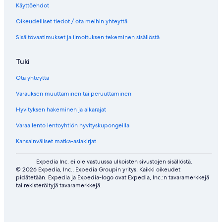
l
i
Käyttöehdot
i
n
Oikeudelliset tiedot / ota meihin yhteyttä
n
k
k
k
Sisältövaatimukset ja ilmoituksen tekeminen sisällöstä
k
i
i
Tuki
Ota yhteyttä
Varauksen muuttaminen tai peruuttaminen
Hyvityksen hakeminen ja aikarajat
Varaa lento lentoyhtiön hyvityskupongeilla
Kansainväliset matka-asiakirjat
Expedia Inc. ei ole vastuussa ulkoisten sivustojen sisällöstä.
© 2026 Expedia, Inc., Expedia Groupin yritys. Kaikki oikeudet
pidätetään. Expedia ja Expedia-logo ovat Expedia, Inc.:n tavaramerkkejä
tai rekisteröityjä tavaramerkkejä.