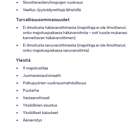
Skoottereiden/mopojen vuokraus
Vaellus-/pyöräilyreittejä lähistöllä
Turvallisuusominaisuudet
Ei ilmoitusta häkävaroittimesta (majoittaja ei ole ilmoittanut,
onko majoituspaikassa häkävaroitinta – voit tuoda mukanasi
kannettavan häkävaroittimen)
Ei ilmoitusta savuvaroittimesta (majoittaja ei ole ilmoittanut,
onko majoituspaikassa savuvaroitinta)
Yleistä
9 majoitustilaa
Juomavesiautomaatti
Polkupyörien vuokrausmahdollisuus
Puutarha
Vastaanottosali
Yksilöllinen sisustus
Yksilölliset kalusteet
Äänieristys