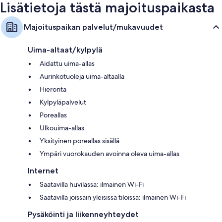
Lisätietoja tästä majoituspaikasta
Majoituspaikan palvelut/mukavuudet
Uima-altaat/kylpylä
Aidattu uima-allas
Aurinkotuoleja uima-altaalla
Hieronta
Kylpyläpalvelut
Poreallas
Ulkouima-allas
Yksityinen poreallas sisällä
Ympäri vuorokauden avoinna oleva uima-allas
Internet
Saatavilla huvilassa: ilmainen Wi-Fi
Saatavilla joissain yleisissä tiloissa: ilmainen Wi-Fi
Pysäköinti ja liikenneyhteydet