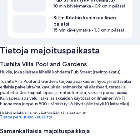
10 min kävelymatka
- 0.9 km:n päässä
Siĕm Réabin kuninkaallinen
palatsi
15 min kävelymatka
- 1.3 km:n päässä
Tietoja majoituspaikasta
Tushita Villa Pool and Gardens
Huvila, joka sijaitsee lähellä kohdetta Pub Street (ravintolakatu)
Tushita Villa Pool and Gardens tarjoaa asiakkaiden hyödynnettäväksi
erilaisia palveluita/mukavuuksia, esimerkkeinä allasbaari, terassi ja
puutarha. Jos kaipaat lepoa ja rentoutumista, vieraile porealtaassa.
Kuivapesulapalvelu lisäksi asiakkaiden käytössä on ilmainen Wi-Fi
huoneessa (nopeus 500+ Mbit/s (yli 6 käyttäjälle tai yli 10 laitteelle)).
Lisäksi asiakkailla on käytössään tällaiset edut:
Tietoa peruutusoikeuksista
Ulkouima-allas ja aurinkotuolit
Samankaltaisia majoituspaikkoja
Polkupyörien vuokrausmahdollisuus, edestakaiset
lentokenttäkuljetukset (lisämaksusta) ja ympäri vuorokauden auki