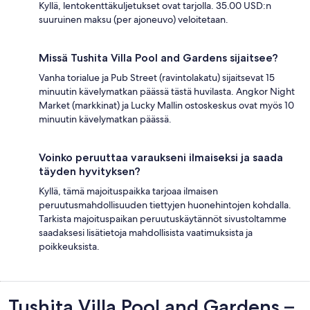
Kyllä, lentokenttäkuljetukset ovat tarjolla. 35.00 USD:n
suuruinen maksu (per ajoneuvo) veloitetaan.
Missä Tushita Villa Pool and Gardens sijaitsee?
Vanha torialue ja Pub Street (ravintolakatu) sijaitsevat 15
minuutin kävelymatkan päässä tästä huvilasta. Angkor Night
Market (markkinat) ja Lucky Mallin ostoskeskus ovat myös 10
minuutin kävelymatkan päässä.
Voinko peruuttaa varaukseni ilmaiseksi ja saada
täyden hyvityksen?
Kyllä, tämä majoituspaikka tarjoaa ilmaisen
peruutusmahdollisuuden tiettyjen huonehintojen kohdalla.
Tarkista majoituspaikan peruutuskäytännöt sivustoltamme
saadaksesi lisätietoja mahdollisista vaatimuksista ja
poikkeuksista.
Arvostelut
Tushita Villa Pool and Gardens –