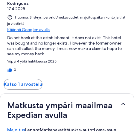
Rodriguez
17.4.2025
Huonoa: Siisteys, palvelut/mukavuudet, majoituspaikan kunto ja tilat
ja viestintä
Käännä Googlen avulla
Do not book at this establishment, it does not exist. This hotel
was bought and no longer exists. However, the former owner
can still collect the money, I must now make a claim to hope to
see my money back.
Yöpyi 4 yötä huhtikuussa 2025
0
Katso 1 arvostelu
Matkusta ympäri maailmaa
Expedian avulla
Majoitus
Lennot
Matkapaketit
Vuokra-autot
Loma-asunnot