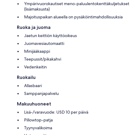
Ympärivuorokautiset meno-paluulentokenttäkuljetukset
(lisämaksusta)
Majoituspaikan alueella on pysäköintimahdollisuuksia
Ruoka ja juoma
Jaetun keittiön käyttöoikeus
Juomavesiautomaatti
Minijääkaappi
Teepussit/pikakahvi
Vedenkeitin
Ruokailu
Allasbaari
Samppanjapalvelu
Makuuhuoneet
Lisä-/varavuode: USD 10 per päivä
Pillowtop-patja
Tyynyvalikoima