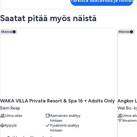
Tarkista saatavuus ja hinnat
sviitti,
patio,
näköala
Saatat pitää myös näistä
pihalle
WAKA VILLA Private Resort & Spa 16 + Adults Only
Angkor 
Mainos
Mainos
WAKA VILLA Private Resort & Spa 16 + Adults Only
Angkor 
Siem Reap
Wat Bo -k
Uima-allas
Aamiainen sisältyy
Uima-all
hintaan
Ilmainen
Kylpylä
Pysäköinti sisältyy
hintaan