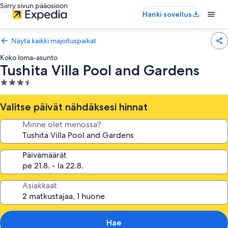
Siirry sivun pääosioon
Hanki sovellus
Näytä kaikki majoituspaikat
Koko loma-asunto
Tushita Villa Pool and Gardens
3.5
tähden
majoituspaikka
Valitse päivät nähdäksesi hinnat
Minne olet menossa?
Päivämäärät
Asiakkaat
Hae