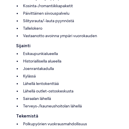
Kosinta-/romantiikkapaketit
Päivittäinen siivouspalvelu
Silitysrauta/-lauta pyynnöstä
Tallelokero
Vastaanotto avoinna ympäri vuorokauden
Sijainti
Esikaupunkialueella
Historiallisella alueella
Joenrantakadulla
Kylässä
Lähellä lentokenttää
Lähellä outlet-ostoskeskusta
Sairaalan lähellä
Terveys-/kauneushoitolan lähellä
Tekemistä
Polkupyörien vuokrausmahdollisuus