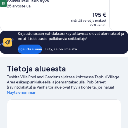
10.0
Poikkeuksellisen hyvä
10
kautta
25 arvostelua
10,
Hinta
195 €
Poikkeuksellisen
on
sisältää verot ja maksut
hyvä,
195 €
27.8.–28.8.
25
arvostelua
Kirjaudu sisään nähdäksesi käytettävissä olevat alennukset ja
edut. Lisää uusia, palkitsevia seikkailuja!
Kirjaudu sisään
Liity, se on ilmaista
Tietoja alueesta
Tushita Villa Pool and Gardens sijaitsee kohteessa Taphul Village
Area esikaupunkialueella ja joenrantakadulla. Pub Street
(ravintolakatu) ja Vanha torialue ovat hyviä kohteita, jos haluat
shoppailla lomallasi, ja alueen luonnosta kiinnostuneiden
Näytä enemmän
kannattaa lisätä Kuninkaallinen puutarha ja Länsi-Baray listalleen.
Angkorin vihreiden puutarhojen puisto ja Khmerin keramiikka- ja
taidekeskus ovat myös vierailun arvoisia. Lähistöllä voit
hemmotella itseäsi kauneus-/terveyskylpylässä, tai osallistua
ulkoilma-aktiviteetteihin, joihin kuuluu vaellus-/pyöräilyreitit.
Vieraile matkaoppaassamme kohteeseen Siem Reap