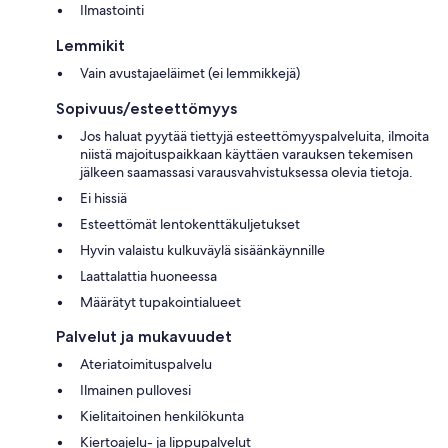
Ilmastointi
Lemmikit
Vain avustajaeläimet (ei lemmikkejä)
Sopivuus/esteettömyys
Jos haluat pyytää tiettyjä esteettömyyspalveluita, ilmoita
niistä majoituspaikkaan käyttäen varauksen tekemisen
jälkeen saamassasi varausvahvistuksessa olevia tietoja.
Ei hissiä
Esteettömät lentokenttäkuljetukset
Hyvin valaistu kulkuväylä sisäänkäynnille
Laattalattia huoneessa
Määrätyt tupakointialueet
Palvelut ja mukavuudet
Ateriatoimituspalvelu
Ilmainen pullovesi
Kielitaitoinen henkilökunta
Kiertoajelu- ja lippupalvelut