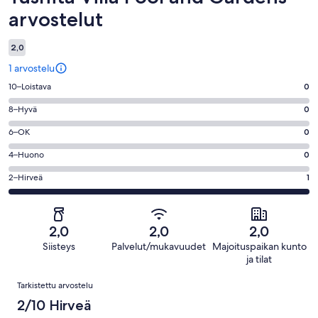
arvostelut
2,0
1 arvostelu
Arvosana
10–Loistava
0
10
Arvosana
8–Hyvä
0
-
8
Loistava.
Arvosana
6–OK
0
-
0
6
Hyvä.
Arvosana
4–Huono
0
kautta
-
0
4
1
OK.
Arvosana
2–Hirveä
1
kautta
-
arvostelua
0
2
1
Huono.
kautta
-
arvostelua
0
1
Hirveä.
kautta
2,0
2,0
2,0
arvostelua
1
1
Siisteys
Palvelut/mukavuudet
Majoituspaikan kunto
kautta
arvostelua
ja tilat
1
Arvostelut
arvostelua
Tarkistettu arvostelu
2/10 Hirveä