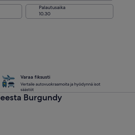
Palautusaika
Varaa fiksusti
Vertaile autovuokraamoita ja hyödynnä isot
säästöt
teesta Burgundy