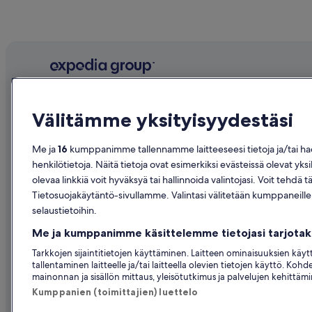
Yritys
Tutustu
Välitämme yksityisyydestäsi
Tietoa yrityksestä
Suomen ma
Työpaikat
Hotellit Su
Me ja
16
kumppanimme tallennamme laitteeseesi tietoja ja/tai haem
henkilötietoja. Näitä tietoja ovat esimerkiksi evästeissä olevat yksi
Listaa majoituspaikkasi
Loma-asunn
olevaa linkkiä voit hyväksyä tai hallinnoida valintojasi. Voit te
Kumppanuudet
Lomapaketi
Tietosuojakäytäntö-sivullamme. Valintasi välitetään kumppaneill
selaustietoihin.
Lehdistöhuone
Kotimaan le
Me ja kumppanimme käsittelemme tietojasi tarjot
Advertising
Autonvuokr
Tarkkojen sijaintitietojen käyttäminen. Laitteen ominaisuuksien käy
Affiliate Marketing
Kaikki majoi
tallentaminen laitteelle ja/tai laitteella olevien tietojen käyttö. Koh
mainonnan ja sisällön mittaus, yleisötutkimus ja palvelujen kehittäm
Kumppanien (toimittajien) luettelo