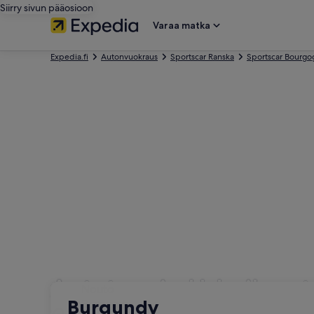
Siirry sivun pääosioon
Varaa matka
Expedia.fi
Autonvuokraus
Sportscar Ranska
Sportscar Bourg
Autotyypin Urheiluau
Nouto
Nouto
Burgundy