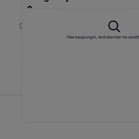
Nouto
Noutopäivä
Pala
20.8.
21.8.
Alle 30- tai yli 70-vuotias kuljettaja
Nuorilta tai seniorikuljettajilta voidaan vaatia lisämaksu.
Hae kaupungin, lentokentän tai osoi
Minulla on alennuskoodi
Hae
Muuta mieltäsi
Maksuton peruutus useissa/valikoiduissa
autonvuokrauksissa
Löydä autotyypin Urheiluau
* Hinnat löydetty viimeisten 6 päivää aikana. Napsa