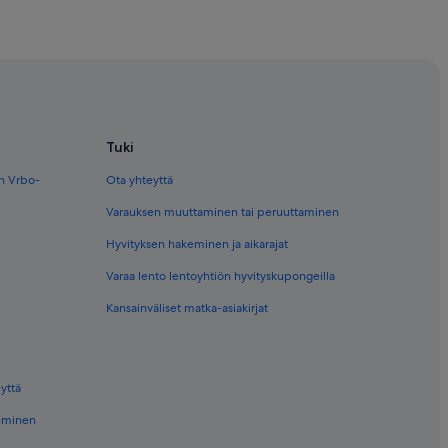
Tuki
en Vrbo-
Ota yhteyttä
Varauksen muuttaminen tai peruuttaminen
Hyvityksen hakeminen ja aikarajat
Varaa lento lentoyhtiön hyvityskupongeilla
Kansainväliset matka-asiakirjat
yttä
keminen