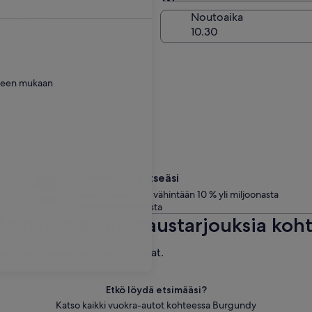
Sama kuin noutopaikka
utuspäivä
Noutoaika
tteen mukaan
Hemmottele itseäsi
Jäsenet säästävät vähintään 10 % yli miljoonasta
autonvuokrauksesta
to halpoja vuokraustarjouksia koh
uta nähdäksesi päivitetyt hinnat.
Etkö löydä etsimääsi?
Katso kaikki vuokra-autot kohteessa Burgundy