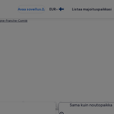
•
Avaa sovellus
EUR
Listaa majoituspaikkasi
ogne-Franche-Comté
to vuokraamot kohteessa B
Sama kuin noutopaikka