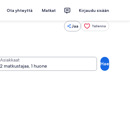
Ota yhteyttä
Matkat
Kirjaudu sisään
Jaa
Tallenna
Asiakkaat
Hae