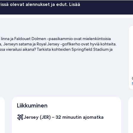
makuuhuone
issä olevat alennukset ja edut. Lisää
n linna ja Faldouet Dolmen -paasikammio ovat mielenkiintoisia
a, Jerseyn satama ja Royal Jersey -goflkerho ovat hyviä kohteita.
sa vierailusi aikana? Tarkista kohteiden Springfield Stadium ja
ile erilaisia aktiviteetteja; täällä voit muun muassa kalastaa.
Liikkuminen
Jersey (JER) – 32 minuutin ajomatka