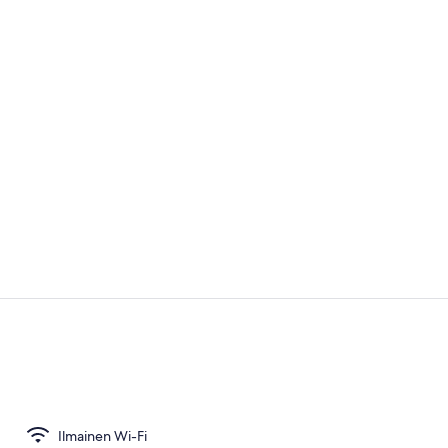
Ravintola
Kahden heng
Ilmainen Wi-Fi