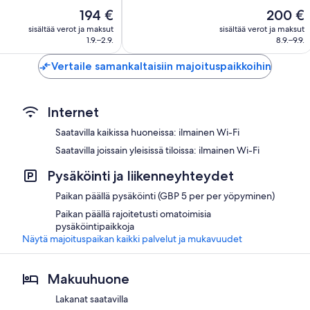
hyvä,
Hinta
Hinta
194 €
200 €
901
on
on
arvostelua
sisältää verot ja maksut
sisältää verot ja maksut
194 €
200 €
1.9.–2.9.
8.9.–9.9.
Vertaile samankaltaisiin majoituspaikkoihin
Internet
Saatavilla kaikissa huoneissa: ilmainen Wi-Fi
Saatavilla joissain yleisissä tiloissa: ilmainen Wi-Fi
Pysäköinti ja liikenneyhteydet
Paikan päällä pysäköinti (GBP 5 per per yöpyminen)
Paikan päällä rajoitetusti omatoimisia
pysäköintipaikkoja
Näytä majoituspaikan kaikki palvelut ja mukavuudet
Makuuhuone
Lakanat saatavilla