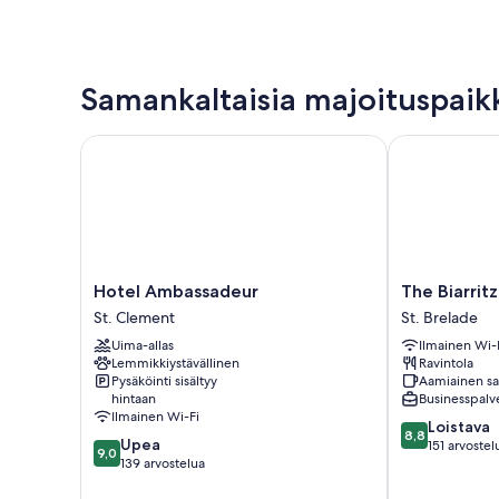
Samankaltaisia majoituspaik
Hotel Ambassadeur
The Biarritz H
Hotel
The
Hotel Ambassadeur
The Biarrit
Ambassadeur
Biarritz
St. Clement
St. Brelade
St.
Hotel
Uima-allas
Ilmainen Wi-
Clement
St.
Lemmikkiystävällinen
Ravintola
Brelade
Pysäköinti sisältyy
Aamiainen saa
hintaan
Businesspalv
Ilmainen Wi-Fi
8.8
Loistava
8,8
9.0
Upea
kautta
151 arvostel
9,0
kautta
139 arvostelua
10,
10,
Loistava,