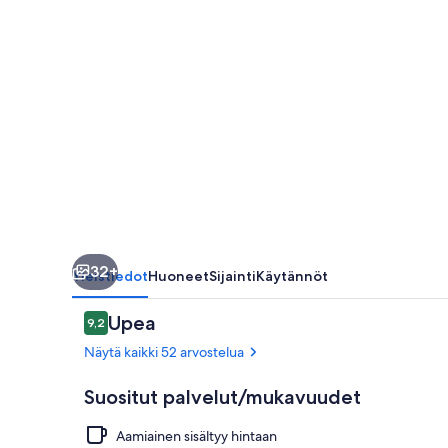
32+
Yleistiedot
Huoneet
Sijainti
Käytännöt
Arvostelut
Upea
9,2
9,2 kautta 10.
Näytä kaikki 52 arvostelua
Suositut palvelut/mukavuudet
Aamiainen sisältyy hintaan