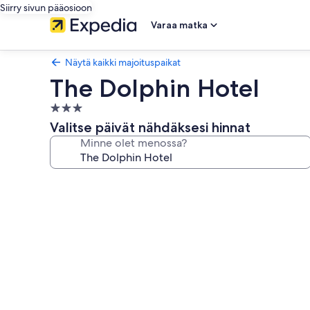
Siirry sivun pääosioon
Varaa matka
Näytä kaikki majoituspaikat
The Dolphin Hotel
3.0
tähden
Valitse päivät nähdäksesi hinnat
majoituspaikka
Minne olet menossa?
Majoituspaikan
The
Dolphin
Hotel
valokuvagalleria