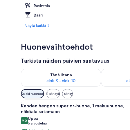
Ravintola
Huvivenesat
Baari
Näytä kaikki
Huonevaihtoehdot
Tarkista näiden päivien saatavuus
Tarkista tämän illan saatavuus elok. 9 - elok. 10
Tarkista huomi
Tänä iltana
elok. 9 - elok. 10
el
Huoneille
Kaikki huoneet
2 sänkyä
1 sänky
saatavilla
Avaa
Hotellihuone, jossa on sänky, 
olevia
5
Kahden hengen superior-huone, 1 makuuhuone,
kaikki
suodattimia
näköala satamaan
huonetyypin
Upea
9,0
Kahden
9,0 kautta 10
(6
6 arvostelua
hengen
arvostelua)