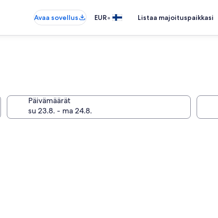
•
Avaa sovellus
EUR
Listaa majoituspaikkasi
Päivämäärät