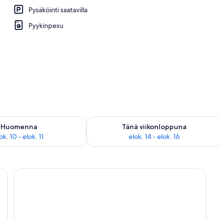
Pysäköinti saatavilla
ama
Pyykinpesu
sen saatavuus elok. 10 - elok. 11
Tarkista tämän viikonlopun saatavuus el
Huomenna
Tänä viikonloppuna
ok. 10 - elok. 11
elok. 14 - elok. 16
yöpöytä, ikkuna, josta avautuu näkymä merelle ja veneisiin, sekä taulu, joss