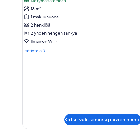
Näkymä satamaan
superior-
13 m²
huone,
1 makuuhuone
1
2 henkilöä
makuuhuone,
2 yhden hengen sänkyä
näköala
Ilmainen Wi-Fi
satamaan
kuvat
Lisätietoja
Lisätietoja
huoneesta
Kahden
hengen
superior-
huone,
1
makuuhuone,
näköala
satamaan
Katso valitsemiesi päivien hinna