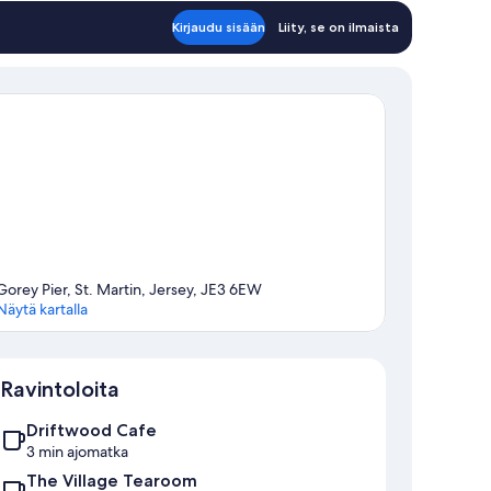
Kirjaudu sisään
Liity, se on ilmaista
Gorey Pier, St. Martin, Jersey, JE3 6EW
Näytä kartalla
Kartta
Ravintoloita
Driftwood Cafe
3 min ajomatka
The Village Tearoom