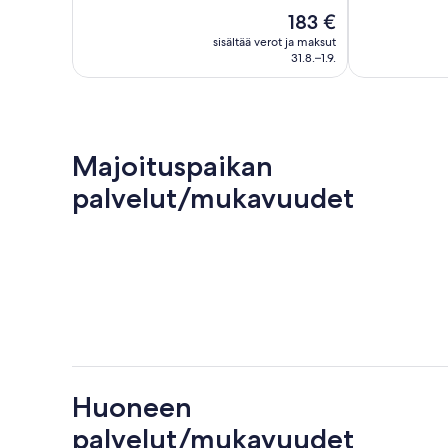
Upea,
151
Hinta
183 €
139
arvostelua
on
arvostelua
sisältää verot ja maksut
183 €
31.8.–1.9.
Majoituspaikan
palvelut/mukavuudet
Huoneen
palvelut/mukavuudet