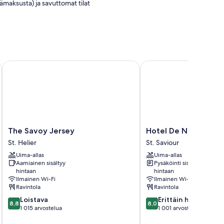
maksusta) ja savuttomat tilat
 palveluihin kuuluvat esimerkiksi kylpytakit sekä ilmainen
The Savoy Jersey
Hotel De Normandie
hygieniatuotteet
The
Hotel
The Savoy Jersey
Hotel De Normandie
Savoy
De
St. Helier
St. Saviour
Jersey
Normandie
Uima-allas
Uima-allas
St.
St.
Aamiainen sisältyy
Pysäköinti sisältyy
Helier
Saviour
hintaan
hintaan
Ilmainen Wi-Fi
Ilmainen Wi-Fi
Ravintola
Ravintola
8.8
8.0
Loistava
Erittäin hyvä
8,8
8,0
kautta
kautta
1 015 arvostelua
1 001 arvostelua
10,
10,