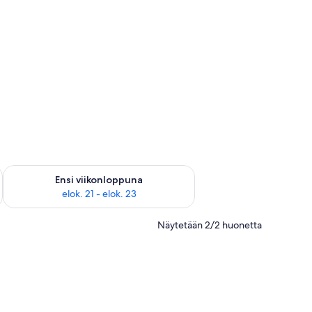
ok. 14 - elok. 16
Tarkista ensi viikonlopun saatavuus elok. 21 - elok. 23
Ensi viikonloppuna
elok. 21 - elok. 23
Näytetään 2/2 huonetta
a on kuvattuna auringonlasku.