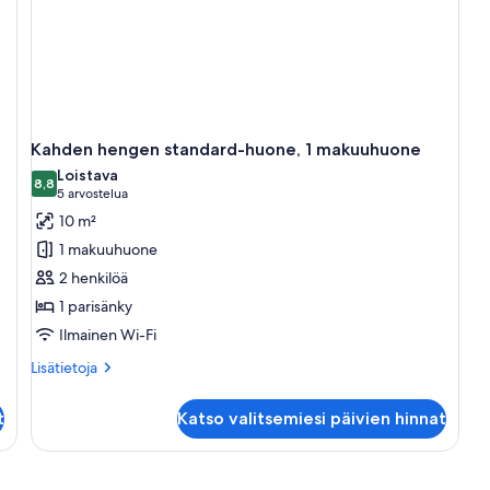
Kahden hengen standard-huone, 1 makuuhuone
Loistava
8,8
8,8 kautta 10
(5
5 arvostelua
arvostelua)
10 m²
1 makuuhuone
2 henkilöä
1 parisänky
Ilmainen Wi-Fi
Lisätietoja
Lisätietoja
huoneesta
Kahden
t
Katso valitsemiesi päivien hinnat
hengen
standard-
huone,
1