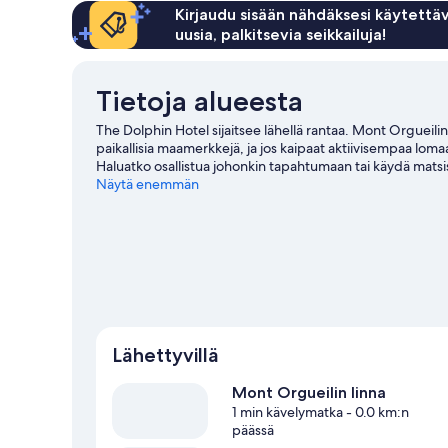
Kirjaudu sisään nähdäksesi käytettäv
uusia, palkitsevia seikkailuja!
Tietoja alueesta
The Dolphin Hotel sijaitsee lähellä rantaa. Mont Orgueili
paikallisia maamerkkejä, ja jos kaipaat aktiivisempaa loma
Haluatko osallistua johonkin tapahtumaan tai käydä matsis
AquaSplash tapahtumakalenteri. Tutustu lähiseutuun ja koke
Näytä enemmän
Vieraile matkaoppaassamme kohteeseen Gorey
Lähettyvillä
Mont Orgueilin linna
1 min kävelymatka
- 0.0 km:n
päässä