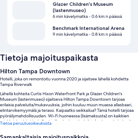
Glazer Children's Museum
(lastenmuseo)
6 min kävelymatka
- 0.6 km:n päässä
Benchmark International Arena
9 min kävelymatka
- 0.8 km:n päässä
Tietoja majoituspaikasta
Hilton Tampa Downtown
Hotelli, joka on remontoitu vuonna 2020 ja sijaitsee lähellä kohdetta
Tampa Riverwalk
Lähellä kohteita Curtis Hixon Waterfront Park ja Glazer Children's
Museum (lastenmuseo) sijaitseva Hilton Tampa Downtown tarjoaa
erilaisia palveluita/mukavuuksia, joihin kuuluu muun muassa allasbaari,
elintarvikemyymälä ja terassi. Kaipaatko seikkailua? Tämä hotelli tarjoaa
pyöräilymahdollisuuden. Wi-Fi huoneessa (lisämaksusta) on kaikkien
asiakkaiden käytössä. Saatavilla oleviin palveluihin/mukavuuksiin kuuluu
Tietoa peruutusoikeuksista
myös kahvila ja kuivapesula-/pesulapalvelut.
Muihin etuihin lukeutuvat:
Samankaltaisia majoituspaikkoja