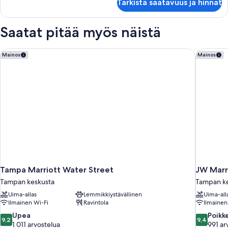
Tarkista saatavuus ja hinnat
2
parisänkyä,
kaupunkinäköala
Saatat pitää myös näistä
Tampa Marriott Water Street
JW Marri
Mainos
Mainos
Tampa Marriott Water Street
JW Marr
Tampan keskusta
Tampan k
Uima-allas
Lemmikkiystävällinen
Uima-all
Ilmainen Wi-Fi
Ravintola
Ilmainen
9.2
9.4
Upea
Poikk
9,2
9,4
kautta
kautta
1 011 arvostelua
991 ar