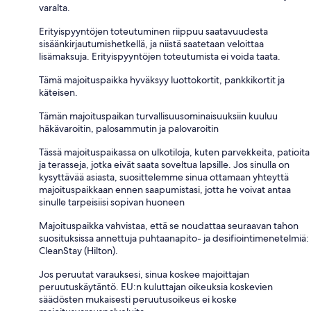
varalta.
Erityispyyntöjen toteutuminen riippuu saatavuudesta
sisäänkirjautumishetkellä, ja niistä saatetaan veloittaa
lisämaksuja. Erityispyyntöjen toteutumista ei voida taata.
Tämä majoituspaikka hyväksyy luottokortit, pankkikortit ja
käteisen.
Tämän majoituspaikan turvallisuusominaisuuksiin kuuluu
häkävaroitin, palosammutin ja palovaroitin
Tässä majoituspaikassa on ulkotiloja, kuten parvekkeita, patioita
ja terasseja, jotka eivät saata soveltua lapsille. Jos sinulla on
kysyttävää asiasta, suosittelemme sinua ottamaan yhteyttä
majoituspaikkaan ennen saapumistasi, jotta he voivat antaa
sinulle tarpeisiisi sopivan huoneen
Majoituspaikka vahvistaa, että se noudattaa seuraavan tahon
suosituksissa annettuja puhtaanapito- ja desifiointimenetelmiä:
CleanStay (Hilton).
Jos peruutat varauksesi, sinua koskee majoittajan
peruutuskäytäntö. EU:n kuluttajan oikeuksia koskevien
säädösten mukaisesti peruutusoikeus ei koske