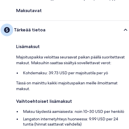
Maksutavat
Tärkeää tietoa
Lisämaksut
Majoituspaikka veloittaa seuraavat paikan päällä suoritettavat
maksut. Maksuihin saattaa sisältyä sovellettavat verot:
Kohdemaksu: 39.73 USD per majoitustila per yö
Tässä on mainittu kaikki majoituspaikan meille ilmoittamat
maksut.
Vaihtoehtoiset lisämaksut
Maksu täydestä aamiaisesta: noin 10–30 USD per henkilö
Langaton internetyhteys huoneessa: 9.99 USD per 24
tuntia (hinnat saattavat vaihdella)