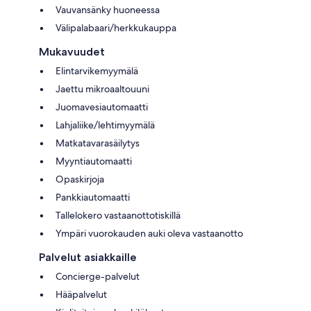
Vauvansänky huoneessa
Välipalabaari/herkkukauppa
Mukavuudet
Elintarvikemyymälä
Jaettu mikroaaltouuni
Juomavesiautomaatti
Lahjaliike/lehtimyymälä
Matkatavarasäilytys
Myyntiautomaatti
Opaskirjoja
Pankkiautomaatti
Tallelokero vastaanottotiskillä
Ympäri vuorokauden auki oleva vastaanotto
Palvelut asiakkaille
Concierge-palvelut
Hääpalvelut