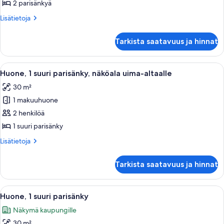
kuvat
2 parisänkyä
Lisätietoja
Lisätietoja
huoneesta
Huone,
Tarkista saatavuus ja hinnat
2
parisänkyä
Avaa
Hotellihuone, jossa on sänky, työpöytä,
8
Huone, 1 suuri parisänky, näköala uima-altaalle
kaikki
30 m²
huonetyypin
1 makuuhuone
Huone,
1
2 henkilöä
suuri
1 suuri parisänky
parisänky,
Lisätietoja
Lisätietoja
näköala
huoneesta
uima-
Huone,
Tarkista saatavuus ja hinnat
1
altaalle
suuri
kuvat
parisänky,
Avaa
Hotellihuone, jossa on suuri sänky, 
9
näköala
Huone, 1 suuri parisänky
kaikki
uima-
Näkymä kaupungille
altaalle
huonetyypin
30 m²