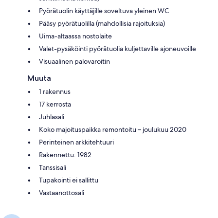
Pyörätuolin käyttäjille soveltuva yleinen WC
Pääsy pyörätuolilla (mahdollisia rajoituksia)
Uima-altaassa nostolaite
Valet-pysäköinti pyörätuolia kuljettaville ajoneuvoille
Visuaalinen palovaroitin
Muuta
1 rakennus
17 kerrosta
Juhlasali
Koko majoituspaikka remontoitu – joulukuu 2020
Perinteinen arkkitehtuuri
Rakennettu: 1982
Tanssisali
Tupakointi ei sallittu
Vastaanottosali