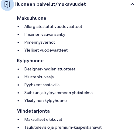
Huoneen palvelut/mukavuudet
Makuuhuone
Allergiatestatut vuodevaatteet
Ilmainen vauvansänky
Pimennysverhot
Ylelliset vuodevaatteet
Kylpyhuone
Designer-hygieniatuotteet
Hiustenkuivaaja
Pyyhkeet saatavilla
Suihkun ja kylpyammeen yhdistelmä
Yksityinen kylpyhuone
Viihdetarjonta
Maksulliset elokuvat
Taulutelevisio ja premium-kaapelikanavat