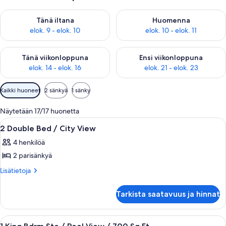
Tarkista tämän illan saatavuus elok. 9 - elok. 10
Tarkista huomisen saatavuus elo
Tänä iltana
Huomenna
elok. 9 - elok. 10
elok. 10 - elok. 11
Tarkista tämän viikonlopun saatavuus elok. 14 - elok. 16
Tarkista ensi viikonlopun saata
Tänä viikonloppuna
Ensi viikonloppuna
elok. 14 - elok. 16
elok. 21 - elok. 23
Huoneille
Kaikki huoneet
2 sänkyä
1 sänky
saatavilla
olevia
Näytetään 17/17 huonetta
suodattimia
Avaa
Hotellihuone, jossa on kaksi sänkyä, työ
4
2 Double Bed / City View
kaikki
4 henkilöä
huonetyypin
2 parisänkyä
2
Double
Lisätietoja
Lisätietoja
huoneesta
Bed
2
/
Tarkista saatavuus ja hinnat
Double
City
Bed
View
/
Avaa
Hotellihuone, jossa on suuri sänky, tau
4
City