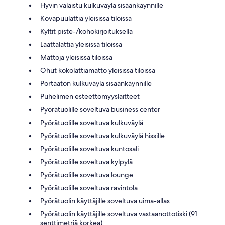
Hyvin valaistu kulkuväylä sisäänkäynnille
Kovapuulattia yleisissä tiloissa
Kyltit piste-/kohokirjoituksella
Laattalattia yleisissä tiloissa
Mattoja yleisissä tiloissa
Ohut kokolattiamatto yleisissä tiloissa
Portaaton kulkuväylä sisäänkäynnille
Puhelimen esteettömyyslaitteet
Pyörätuolille soveltuva business center
Pyörätuolille soveltuva kulkuväylä
Pyörätuolille soveltuva kulkuväylä hissille
Pyörätuolille soveltuva kuntosali
Pyörätuolille soveltuva kylpylä
Pyörätuolille soveltuva lounge
Pyörätuolille soveltuva ravintola
Pyörätuolin käyttäjille soveltuva uima-allas
Pyörätuolin käyttäjille soveltuva vastaanottotiski (91
senttimetriä korkea)