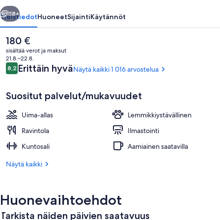
llinen
Seuraava
118+
Yleistiedot
Huoneet
Sijainti
Käytännöt
Nykyinen
180 €
hinta
sisältää verot ja maksut
on
21.8.–22.8.
180 €
Arvostelut
Erittäin hyvä
8,2
Näytä kaikki 1 016 arvostelua
8,2 kautta 10.
Suositut palvelut/mukavuudet
Uima-allas
Lemmikkiystävällinen
Ulkopuoli
Ravintola
Ilmastointi
Kuntosali
Aamiainen saatavilla
Näytä kaikki
Huonevaihtoehdot
Tarkista näiden päivien saatavuus