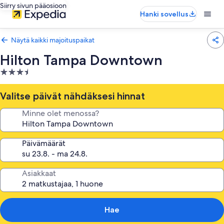
Siirry sivun pääosioon
Hanki sovellus
Näytä kaikki majoituspaikat
Hilton Tampa Downtown
3.5
tähden
majoituspaikka
Valitse päivät nähdäksesi hinnat
Minne olet menossa?
Päivämäärät
Asiakkaat
Hae