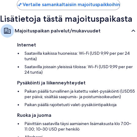
Vertaile samankaltaisiin majoituspaikkoihin
Jääkaapit, kahvin-/teenkeittimet ja päivittäinen siivous
Lisätietoja tästä majoituspaikasta
Majoituspaikan palvelut/mukavuudet
Internet
Saatavilla kaikissa huoneissa: Wi-Fi (USD 9,99 per per 24
tuntia)
Saatavilla joissain yleisissä tiloissa: Wi-Fi (USD 9,99 per per
24 tuntia)
Pysäköinti ja liikenneyhteydet
Paikan päällä turvallinen ja katettu valet-pysäköinti (USD55
per päivä; sisältää saapumis- ja poistumisoikeuden)
Paikan päällä rajoitetusti valet-pysäköintipaikkoja
Ruoka ja juoma
Päivittäin saatavilla täysi aamiainen lisämaksusta klo 7.00–
11.00; 10–30 USD per henkilö
Allasbaari