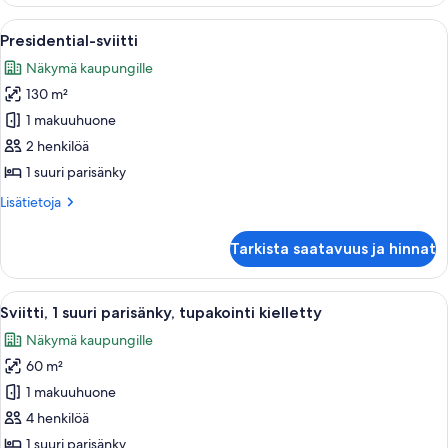
suuri
parisänky
Avaa
Hotellihuone, jossa on suuri sänky, ka
7
Presidential-sviitti
kaikki
Näkymä kaupungille
huonetyypin
130 m²
Presidential-
sviitti
1 makuuhuone
kuvat
2 henkilöä
1 suuri parisänky
Lisätietoja
Lisätietoja
huoneesta
Presidential-
Tarkista saatavuus ja hinnat
sviitti
Avaa
Hotellihuone, jossa on suuri sänky, työ
7
Sviitti, 1 suuri parisänky, tupakointi kielletty
kaikki
Näkymä kaupungille
huonetyypin
60 m²
Sviitti,
1
1 makuuhuone
suuri
4 henkilöä
parisänky,
1 suuri parisänky