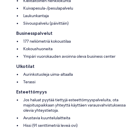
Kielitaitoinen henkilökunta
Kuivapesula-/pesulapalvelu
Laukunkantaja
Siivouspalvelu (päivittäin)
Businesspalvelut
177 neliömetriä kokoustilaa
Kokoushuoneita
Ympäri vuorokauden avoinna oleva business center
Ulkotilat
Aurinkotuoleja uima-altaalla
Terassi
Esteettömyys
Jos haluat pyytää tiettyjä esteettömyyspalveluita, ota
majoituspaikkaan yhteyttä käyttäen varausvahvistuksessa
olevia yhteystietoja.
Avustavia kuuntelulaitteita
Hissi (91 senttimetriä leveä ovi)