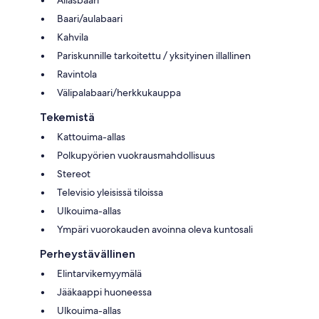
Baari/aulabaari
Kahvila
Pariskunnille tarkoitettu / yksityinen illallinen
Ravintola
Välipalabaari/herkkukauppa
Tekemistä
Kattouima-allas
Polkupyörien vuokrausmahdollisuus
Stereot
Televisio yleisissä tiloissa
Ulkouima-allas
Ympäri vuorokauden avoinna oleva kuntosali
Perheystävällinen
Elintarvikemyymälä
Jääkaappi huoneessa
Ulkouima-allas