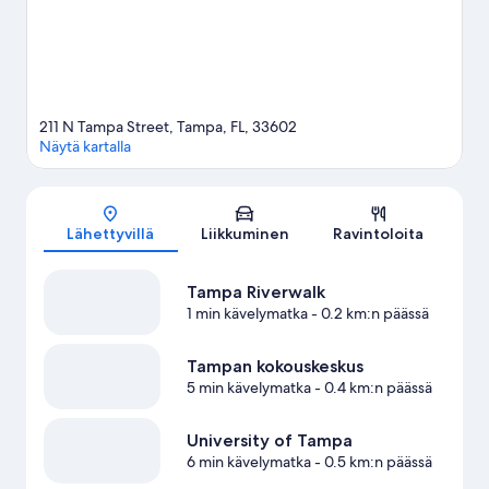
mahdollisuuksia harrastaa vapaa-ajanaktiviteetteja, voit
esimerkiksi meloa kajakilla, purjehtia ja käydä veneretkillä.
Vieraile
matkaoppaassamme kohteeseen Tampa
211 N Tampa Street, Tampa, FL, 33602
Näytä kartalla
Kartta
Lähettyvillä
Liikkuminen
Ravintoloita
Tampa Riverwalk
1 min kävelymatka
- 0.2 km:n päässä
Tampan kokouskeskus
5 min kävelymatka
- 0.4 km:n päässä
University of Tampa
6 min kävelymatka
- 0.5 km:n päässä