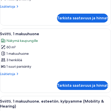
tupakointi
Lisätietoja
Lisätietoja
kielletty
huoneesta
kuvat
Sviitti,
Tarkista saatavuus ja hinnat
1
suuri
parisänky,
Avaa
Hotellihuone, jossa on suuri sänky, tele
7
tupakointi
Sviitti, 1 makuuhuone
kaikki
kielletty
Näkymä kaupungille
huonetyypin
60 m²
Sviitti,
1
1 makuuhuone
makuuhuone
3 henkilöä
kuvat
1 suuri parisänky
Lisätietoja
Lisätietoja
huoneesta
Sviitti,
Tarkista saatavuus ja hinnat
1
makuuhuone
Avaa
Hotellihuone, jossa on sänky, seinällä
6
Sviitti, 1 makuuhuone, esteetön, kylpyamme (Mobility &
kaikki
Hearing)
huonetyypin