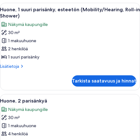
parisänky,
Avaa
Hotellihuone, jossa on sänky, seinällä
8
esteetön,
Huone, 1 suuri parisänky, esteetön (Mobility/Hearing, Roll-in
kaikki
kylpyamme
Shower)
(Mobility/Hearing)
huonetyypin
Näkymä kaupungille
Huone,
30 m²
1
1 makuuhuone
suuri
parisänky,
2 henkilöä
esteetön
1 suuri parisänky
(Mobility/Hearing,
Lisätietoja
Lisätietoja
Roll-
huoneesta
in
Huone,
Tarkista saatavuus ja hinnat
1
Shower)
suuri
kuvat
parisänky,
Avaa
Hotellihuone, jossa on kaksi sänkyä, y
8
esteetön
Huone, 2 parisänkyä
kaikki
(Mobility/Hearing,
Näkymä kaupungille
Roll-
huonetyypin
in
30 m²
Huone,
Shower)
2
1 makuuhuone
parisänkyä
4 henkilöä