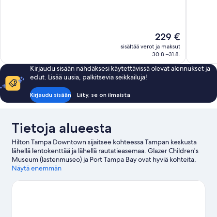
10,
10,
Upea,
Poikkeukse
1 011
hyvä,
arvostelua
991
Hinta
229 €
arvostelua
on
sisältää verot ja maksut
229 €
30.8.–31.8.
Kirjaudu sisään nähdäksesi käytettävissä olevat alennukset ja
edut. Lisää uusia, palkitsevia seikkailuja!
Kirjaudu sisään
Liity, se on ilmaista
Tietoja alueesta
Hilton Tampa Downtown sijaitsee kohteessa Tampan keskusta
lähellä lentokenttää ja lähellä rautatieasemaa. Glazer Children's
Museum (lastenmuseo) ja Port Tampa Bay ovat hyviä kohteita,
jos etsit aktiviteetteja lomallesi, ja David A. Straz Jr. Center for
Näytä enemmän
the Performing Arts (keskus) ja Floridan akvaario ovat hyviä
kohteita alueen suosituimmista nähtävyyksistä kiinnostuneille.
Haluatko osallistua johonkin tapahtumaan tai käydä matsissa
vierailusi aikana? Tarkista kohteen Benchmark International
Arena tapahtumat. Majoituspaikan lähellä on monia