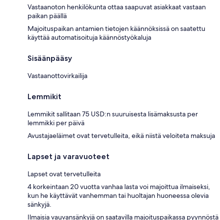
Vastaanoton henkilökunta ottaa saapuvat asiakkaat vastaan
paikan päällä
Majoituspaikan antamien tietojen käännöksissä on saatettu
käyttää automatisoituja käännöstyökaluja
Sisäänpääsy
Vastaanottovirkailija
Lemmikit
Lemmikit sallitaan 75 USD:n suuruisesta lisämaksusta per
lemmikki per päivä
Avustajaeläimet ovat tervetulleita, eikä niistä veloiteta maksuja
Lapset ja varavuoteet
Lapset ovat tervetulleita
4 korkeintaan 20 vuotta vanhaa lasta voi majoittua ilmaiseksi,
kun he käyttävät vanhemman tai huoltajan huoneessa olevia
sänkyjä.
Ilmaisia vauvansänkyjä on saatavilla majoituspaikassa pyynnöstä