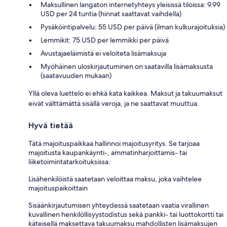
Maksullinen langaton internetyhteys yleisissä tiloissa: 9.99
USD per 24 tuntia (hinnat saattavat vaihdella)
Pysäköintipalvelu: 55 USD per päivä (ilman kulkurajoituksia)
Lemmikit: 75 USD per lemmikki per päivä
Avustajaeläimistä ei veloiteta lisämaksuja
Myöhäinen uloskirjautuminen on saatavilla lisämaksusta
(saatavuuden mukaan)
Yllä oleva luettelo ei ehkä kata kaikkea. Maksut ja takuumaksut
eivät välttämättä sisällä veroja, ja ne saattavat muuttua.
Hyvä tietää
Tätä majoituspaikkaa hallinnoi majoitusyritys. Se tarjoaa
majoitusta kaupankäynti-, ammatinharjoittamis- tai
liiketoimintatarkoituksissa.
Lisähenkilöistä saatetaan veloittaa maksu, joka vaihtelee
majoituspaikoittain
Sisäänkirjautumisen yhteydessä saatetaan vaatia virallinen
kuvallinen henkilöllisyystodistus sekä pankki- tai luottokortti tai
käteisellä maksettava takuumaksu mahdollisten lisämaksujen