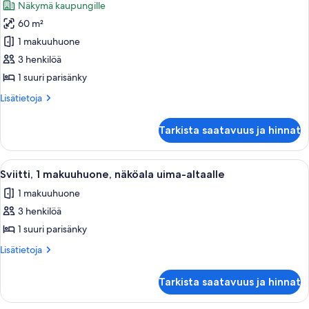
Näkymä kaupungille
Sviitti,
60 m²
1
1 makuuhuone
makuuhuone,
esteetön,
3 henkilöä
kylpyamme
1 suuri parisänky
(Mobility
Lisätietoja
Lisätietoja
&
huoneesta
Hearing)
Sviitti,
Tarkista saatavuus ja hinnat
1
kuvat
makuuhuone,
esteetön,
Avaa
Hotellihuone, jossa on suuri sänky, ta
6
kylpyamme
Sviitti, 1 makuuhuone, näköala uima-altaalle
kaikki
(Mobility
1 makuuhuone
&
huonetyypin
Hearing)
3 henkilöä
Sviitti,
1
1 suuri parisänky
makuuhuone,
Lisätietoja
Lisätietoja
näköala
huoneesta
Sviitti,
uima-
Tarkista saatavuus ja hinnat
1
altaalle
makuuhuone,