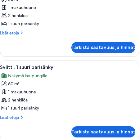
Huone,
1
1 makuuhuone
suuri
2 henkilöä
parisänky
1 suuri parisänky
kuvat
Lisätietoja
Lisätietoja
huoneesta
Huone,
Tarkista saatavuus ja hinnat
1
suuri
parisänky
Avaa
Hotellihuone, jossa on suuri sänky, työ
8
Sviitti, 1 suuri parisänky
kaikki
Näkymä kaupungille
huonetyypin
60 m²
Sviitti,
1
1 makuuhuone
suuri
2 henkilöä
parisänky
1 suuri parisänky
kuvat
Lisätietoja
Lisätietoja
huoneesta
Sviitti,
Tarkista saatavuus ja hinnat
1