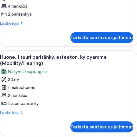
2
4 henkilöä
parisänkyä,
2 parisänkyä
näköala
Lisätietoja
Lisätietoja
uima-
huoneesta
altaalle
Huone,
Tarkista saatavuus ja hinnat
2
kuvat
parisänkyä,
näköala
Avaa
Hotellihuone, jossa on sänky, seinällä
10
uima-
Huone, 1 suuri parisänky, esteetön, kylpyamme
kaikki
altaalle
(Mobility/Hearing)
huonetyypin
Näkymä kaupungille
Huone,
30 m²
1
1 makuuhuone
suuri
parisänky,
2 henkilöä
esteetön,
1 suuri parisänky
kylpyamme
Lisätietoja
Lisätietoja
(Mobility/Hearing)
huoneesta
kuvat
Huone,
Tarkista saatavuus ja hinnat
1
suuri