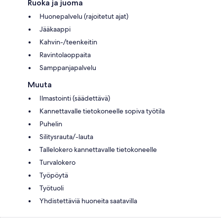
Ruoka ja juoma
Huonepalvelu (rajoitetut ajat)
Jääkaappi
Kahvin-/teenkeitin
Ravintolaoppaita
Samppanjapalvelu
Muuta
Ilmastointi (säädettävä)
Kannettavalle tietokoneelle sopiva työtila
Puhelin
Silitysrauta/-lauta
Tallelokero kannettavalle tietokoneelle
Turvalokero
Työpöytä
Työtuoli
Yhdistettäviä huoneita saatavilla