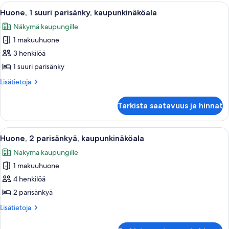
kuvat
näköala
Avaa
Hotellihuone, jossa on suuri sänky, ka
7
uima-
Huone, 1 suuri parisänky, kaupunkinäköala
kaikki
altaalle
Näkymä kaupungille
huonetyypin
1 makuuhuone
Huone,
1
3 henkilöä
suuri
1 suuri parisänky
parisänky,
Lisätietoja
Lisätietoja
kaupunkinäköala
huoneesta
kuvat
Huone,
Tarkista saatavuus ja hinnat
1
suuri
parisänky,
Avaa
Hotellihuone, jossa on kaksi sänkyä, y
6
kaupunkinäköala
Huone, 2 parisänkyä, kaupunkinäköala
kaikki
Näkymä kaupungille
huonetyypin
1 makuuhuone
Huone,
2
4 henkilöä
parisänkyä,
2 parisänkyä
kaupunkinäköala
Lisätietoja
Lisätietoja
kuvat
huoneesta
Huone,