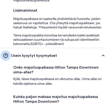
majoitusvarauspalveluita.
Lisämaininnat
Majoituspaikassa on saatavilla yhdistettäviä huoneita, joiden
saatavuus on rajoitettua. Ota yhteyttä majoituspaikkaan, jos
haluat lisätietoja. Yhteystiedot löydät varausvahvistuksestasi.
Tämä majoituspaikka toivottaa tervetulleiksi kaikki asiakkaat
seksuaaliseen suuntautumiseen tai sukupuoli-identiteettiin
katsomatta (LGBTQ+ -ystävällinen)
Usein kysytyt kysymykset
Onko majoituspaikassa Hilton Tampa Downtown
uima-allas?
Kyllä, tässä majoituspaikassa on ulkouima-allas. Uima-allas on
katolla sijaitseva uima-allas.
Kuinka paljon maksaa majoitus majoituspaikassa
Hilton Tampa Downtown?