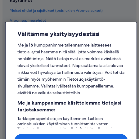
Käytännöt
Yleiset ehdot ja rajoitukset (pois lukien Vrbo-varaukset)
Vrbon sopimusehdot
Saavutettavuus
Välitämme yksityisyydestäsi
Tietosuoja
Me ja
16
kumppanimme tallennamme laitteeseesi
Evästeet
tietoja ja/tai haemme niitä siitä, jotta voimme käsitellä
henkilötietoja. Näitä tietoja ovat esimerkiksi evästeissä
Käyttöehdot
olevat yksilölliset tunnisteet. Napsauttamalla alla olevaa
Oikeudelliset tiedot / ota meihin yhteyttä
linkkiä voit hyväksyä tai hallinnoida valintojasi. Voit tehdä
tämän myös myöhemmin Tietosuojakäytäntö-
Sisältövaatimukset ja ilmoituksen tekeminen sisällöstä
sivullamme. Valintasi välitetään kumppaneillemme,
eivätkä ne vaikuta selaustietoihin.
Tuki
Me ja kumppanimme käsittelemme tietojasi
Ota yhteyttä
tarjotaksemme:
Varauksen muuttaminen tai peruuttaminen
Tarkkojen sijaintitietojen käyttäminen. Laitteen
ominaisuuksien käyttäminen tunnistamista varten.
Hyvityksen hakeminen ja aikarajat
Tietojen tallentaminen laitteelle ja/tai laitteella olevien
tietojen käyttö. Kohdennettu mainonta ja personoitu
Varaa lento lentoyhtiön hyvityskupongeilla