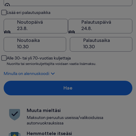
Nouto ja palautus
Lisää eri palautuspaikka
Noutopäivä
Palautuspäivä
23.8.
24.8.
Noutoaika
Palautusaika
Alle 30- tai yli 70-vuotias kuljettaja
Nuorilta tai seniorikuljettajilta voidaan vaatia lisämaksu.
Minulla on alennuskoodi
Hae
Muuta mieltäsi
Maksuton peruutus useissa/valikoiduissa
autonvuokrauksissa
Hemmottele itseäsi