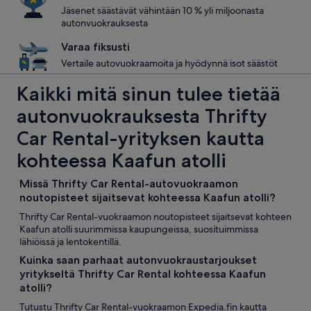
Jäsenet säästävät vähintään 10 % yli miljoonasta
autonvuokrauksesta
Varaa fiksusti
Vertaile autovuokraamoita ja hyödynnä isot säästöt
Kaikki mitä sinun tulee tietää
autonvuokrauksesta Thrifty
Car Rental-yrityksen kautta
kohteessa Kaafun atolli
Missä Thrifty Car Rental-autovuokraamon
noutopisteet sijaitsevat kohteessa Kaafun atolli?
Thrifty Car Rental-vuokraamon noutopisteet sijaitsevat kohteen
Kaafun atolli suurimmissa kaupungeissa, suosituimmissa
lähiöissä ja lentokentillä.
Kuinka saan parhaat autonvuokraustarjoukset
yritykseltä Thrifty Car Rental kohteessa Kaafun
atolli?
Tutustu Thrifty Car Rental-vuokraamon Expedia.fin kautta