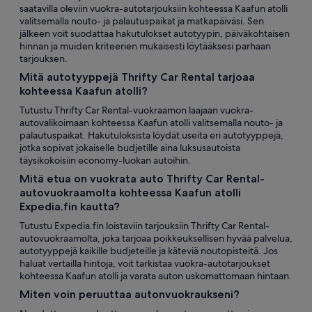
saatavilla oleviin vuokra-autotarjouksiin kohteessa Kaafun atolli
valitsemalla nouto- ja palautuspaikat ja matkapäiväsi. Sen
jälkeen voit suodattaa hakutulokset autotyypin, päiväkohtaisen
hinnan ja muiden kriteerien mukaisesti löytääksesi parhaan
tarjouksen.
Mitä autotyyppejä Thrifty Car Rental tarjoaa
kohteessa Kaafun atolli?
Tutustu Thrifty Car Rental-vuokraamon laajaan vuokra-
autovalikoimaan kohteessa Kaafun atolli valitsemalla nouto- ja
palautuspaikat. Hakutuloksista löydät useita eri autotyyppejä,
jotka sopivat jokaiselle budjetille aina luksusautoista
täysikokoisiin economy-luokan autoihin.
Mitä etua on vuokrata auto Thrifty Car Rental-
autovuokraamolta kohteessa Kaafun atolli
Expedia.fin kautta?
Tutustu Expedia.fin loistaviin tarjouksiin Thrifty Car Rental-
autovuokraamolta, joka tarjoaa poikkeuksellisen hyvää palvelua,
autotyyppejä kaikille budjeteille ja käteviä noutopisteitä. Jos
haluat vertailla hintoja, voit tarkistaa vuokra-autotarjoukset
kohteessa Kaafun atolli ja varata auton uskomattomaan hintaan.
Miten voin peruuttaa autonvuokraukseni?