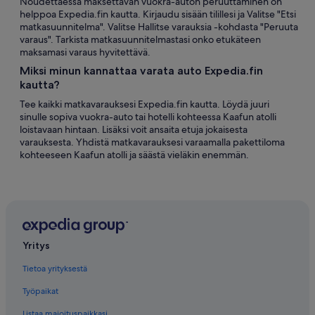
Noudettaessa maksettavan vuokra-auton peruuttaminen on
helppoa Expedia.fin kautta. Kirjaudu sisään tilillesi ja Valitse "Etsi
matkasuunnitelma". Valitse Hallitse varauksia -kohdasta "Peruuta
varaus". Tarkista matkasuunnitelmastasi onko etukäteen
maksamasi varaus hyvitettävä.
Miksi minun kannattaa varata auto Expedia.fin
kautta?
Tee kaikki matkavarauksesi Expedia.fin kautta. Löydä juuri
sinulle sopiva vuokra-auto tai hotelli kohteessa Kaafun atolli
loistavaan hintaan. Lisäksi voit ansaita etuja jokaisesta
varauksesta. Yhdistä matkavarauksesi varaamalla pakettiloma
kohteeseen Kaafun atolli ja säästä vieläkin enemmän.
Yritys
Tietoa yrityksestä
Työpaikat
Listaa majoituspaikkasi