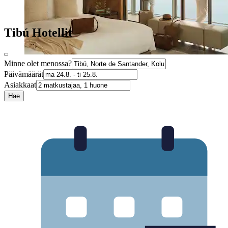
Tibú Hotellit
Minne olet menossa?
Päivämäärät
Asiakkaat
Hae