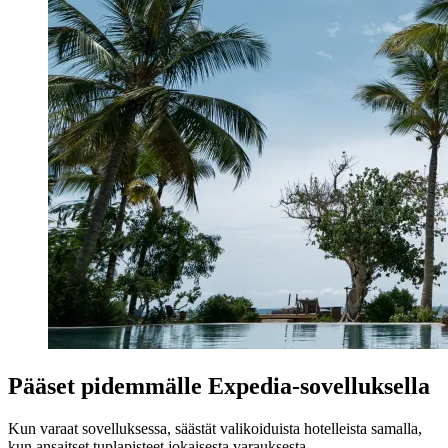
Pääset pidemmälle Expedia-sovelluksella
Kun varaat sovelluksessa, säästät valikoiduista hotelleista samalla,
kun ansaitset tuplapisteet jokaisesta varauksesta.