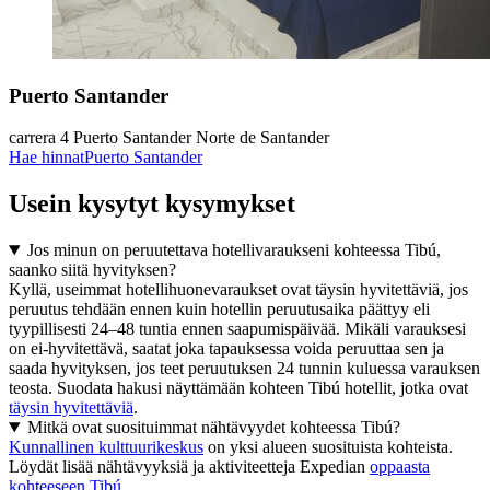
Puerto Santander
carrera 4 Puerto Santander Norte de Santander
Hae hinnat
Puerto Santander
Usein kysytyt kysymykset
Jos minun on peruutettava hotellivaraukseni kohteessa Tibú,
saanko siitä hyvityksen?
Kyllä, useimmat hotellihuonevaraukset ovat täysin hyvitettäviä, jos
peruutus tehdään ennen kuin hotellin peruutusaika päättyy eli
tyypillisesti 24–48 tuntia ennen saapumispäivää. Mikäli varauksesi
on ei-hyvitettävä, saatat joka tapauksessa voida peruuttaa sen ja
saada hyvityksen, jos teet peruutuksen 24 tunnin kuluessa varauksen
teosta. Suodata hakusi näyttämään kohteen Tibú hotellit, jotka ovat
täysin hyvitettäviä
.
Mitkä ovat suosituimmat nähtävyydet kohteessa Tibú?
Kunnallinen kulttuurikeskus
on yksi alueen suosituista kohteista.
Löydät lisää nähtävyyksiä ja aktiviteetteja Expedian
oppaasta
kohteeseen Tibú
.