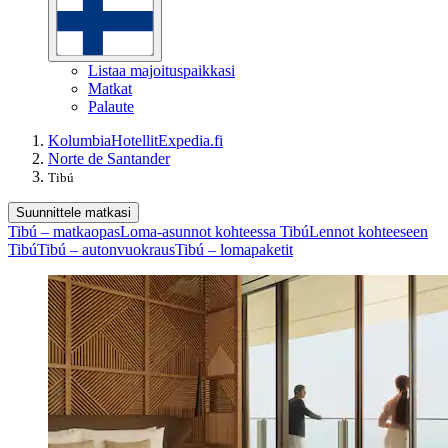
Listaa majoituspaikkasi
Matkat
Palaute
Kolumbia
Hotellit
Expedia.fi
Norte de Santander
Tibú
Suunnittele matkasi
Tibú – matkaopas
Loma-asunnot kohteessa Tibú
Lennot kohteeseen
Tibú
Tibú – autonvuokraus
Tibú – lomapaketit