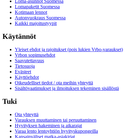
Loma-asunnot Suomessa
Lomapaketit Suomessa
Kotimaan lennot
Autonvuokraus Suomessa
Kaikki majoitustyypit
Käytännöt
Yleiset ehdot ja rajoitukset (pois lukien Vrbo-varaukset)
Vrbon sopimusehdot
Saavutettavuus
Tietosuoja
Evästeet
Käyttöehdot
Oikeudelliset tiedot / ota meihin yhteyttä
Sisältövaatimukset ja ilmoituksen tekeminen sisällöstä
Tuki
Ota yhteyttä
Varauksen muuttaminen tai peruuttaminen
Hyvityksen hakeminen ja aikarajat
Varaa lento lentoyhtiön hyvityskupongeilla
Kansainväliset matka-asiakirjat