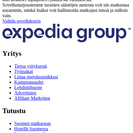
Sovellustarjoustemme tuomien säästöjen ansiosta voit siis matkustaa
useammin, minkä lisäksi voit hallinnoida matkojasi missä ja milloin
vain.
Vaihda sovellukseen
Yritys
Tietoa yrityksestä
Työpaikat
Listaa majoituspaikkasi
Kumppanuudet
Lehdistöhuone
Advertising
Affiliate Marketing
Tutustu
Suomen matkaopas
Hotellit Suomessa