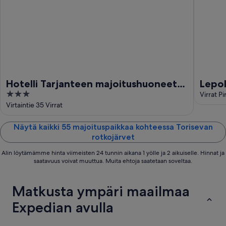
Hotelli Tarjanteen majoitushuoneet
Lepol
3
Virrat
Virrat P
out
Virtaintie 35 Virrat
of
5
Näytä kaikki 55 majoituspaikkaa kohteessa Torisevan
rotkojärvet
Alin löytämämme hinta viimeisten 24 tunnin aikana 1 yölle ja 2 aikuiselle. Hinnat ja
saatavuus voivat muuttua. Muita ehtoja saatetaan soveltaa.
Matkusta ympäri maailmaa
Expedian avulla