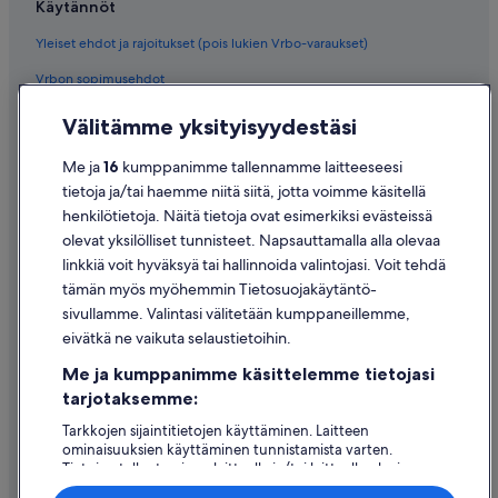
Käytännöt
Yleiset ehdot ja rajoitukset (pois lukien Vrbo-varaukset)
Vrbon sopimusehdot
Saavutettavuus
Välitämme yksityisyydestäsi
Tietosuoja
Me ja
16
kumppanimme tallennamme laitteeseesi
Evästeet
tietoja ja/tai haemme niitä siitä, jotta voimme käsitellä
henkilötietoja. Näitä tietoja ovat esimerkiksi evästeissä
Käyttöehdot
olevat yksilölliset tunnisteet. Napsauttamalla alla olevaa
Oikeudelliset tiedot / ota meihin yhteyttä
linkkiä voit hyväksyä tai hallinnoida valintojasi. Voit tehdä
tämän myös myöhemmin Tietosuojakäytäntö-
Sisältövaatimukset ja ilmoituksen tekeminen sisällöstä
sivullamme. Valintasi välitetään kumppaneillemme,
eivätkä ne vaikuta selaustietoihin.
Tuki
Me ja kumppanimme käsittelemme tietojasi
Ota yhteyttä
tarjotaksemme:
Varauksen muuttaminen tai peruuttaminen
Tarkkojen sijaintitietojen käyttäminen. Laitteen
ominaisuuksien käyttäminen tunnistamista varten.
Hyvityksen hakeminen ja aikarajat
Tietojen tallentaminen laitteelle ja/tai laitteella olevien
tietojen käyttö. Kohdennettu mainonta ja personoitu
Varaa lento lentoyhtiön hyvityskupongeilla