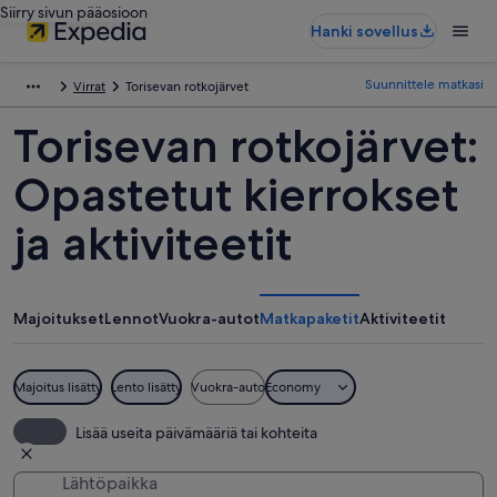
Siirry sivun pääosioon
Hanki sovellus
Suunnittele matkasi
Virrat
Torisevan rotkojärvet
Torisevan rotkojärvet:
Opastetut kierrokset
ja aktiviteetit
Majoitukset
Lennot
Vuokra-autot
Matkapaketit
Aktiviteetit
Majoitus lisätty
Lento lisätty
Vuokra-auto
Economy
Lisää useita päivämääriä tai kohteita
Lähtöpaikka