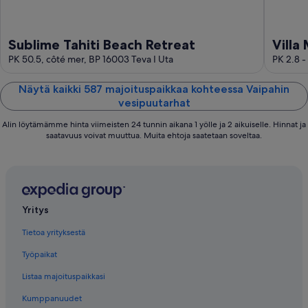
Sublime Tahiti Beach Retreat
Villa
PK 50.5, côté mer, BP 16003 Teva I Uta
PK 2.8 -
Näytä kaikki 587 majoituspaikkaa kohteessa Vaipahin
vesipuutarhat
Alin löytämämme hinta viimeisten 24 tunnin aikana 1 yölle ja 2 aikuiselle. Hinnat ja
saatavuus voivat muuttua. Muita ehtoja saatetaan soveltaa.
Yritys
Tietoa yrityksestä
Työpaikat
Listaa majoituspaikkasi
Kumppanuudet