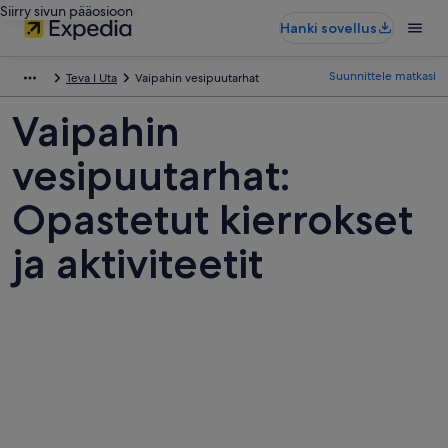
Siirry sivun pääosioon
Hanki sovellus
Suunnittele matkasi
Teva I Uta
Vaipahin vesipuutarhat
Vaipahin
vesipuutarhat:
Opastetut kierrokset
ja aktiviteetit
Kuvia