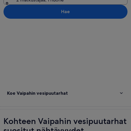
Hae
Tarkastele karttaa
Koe Vaipahin vesipuutarhat
Kohteen Vaipahin vesipuutarhat
suositut nähtävyydet