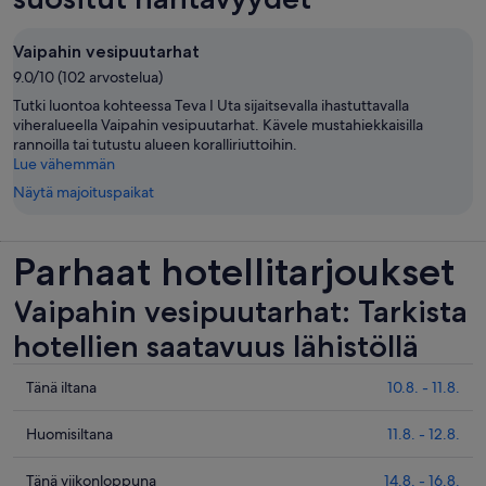
Vaipahin vesipuutarhat
9.0/10 (102 arvostelua)
Tutki luontoa kohteessa Teva I Uta sijaitsevalla ihastuttavalla
viheralueella Vaipahin vesipuutarhat. Kävele mustahiekkaisilla
rannoilla tai tutustu alueen koralliriuttoihin.
Lue vähemmän
Näytä majoituspaikat
Parhaat hotellitarjoukset
Vaipahin vesipuutarhat: Tarkista
hotellien saatavuus lähistöllä
Tarkista
Tänä iltana
10.8. - 11.8.
hinnat
lähellä
Tarkista
Huomisiltana
11.8. - 12.8.
kohdetta
hinnat
Vaipahin
lähellä
Tarkista
Tänä viikonloppuna
14.8. - 16.8.