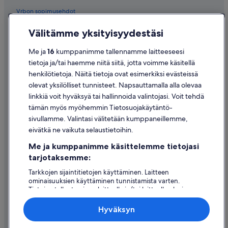
Vrbon sopimusehdot
Saavutettavuus
Välitämme yksityisyydestäsi
Tietosuoja
Me ja
16
kumppanimme tallennamme laitteeseesi
Evästeet
tietoja ja/tai haemme niitä siitä, jotta voimme käsitellä
henkilötietoja. Näitä tietoja ovat esimerkiksi evästeissä
Käyttöehdot
olevat yksilölliset tunnisteet. Napsauttamalla alla olevaa
Oikeudelliset tiedot / ota meihin yhteyttä
linkkiä voit hyväksyä tai hallinnoida valintojasi. Voit tehdä
tämän myös myöhemmin Tietosuojakäytäntö-
Sisältövaatimukset ja ilmoituksen tekeminen sisällöstä
sivullamme. Valintasi välitetään kumppaneillemme,
eivätkä ne vaikuta selaustietoihin.
Tuki
Me ja kumppanimme käsittelemme tietojasi
Ota yhteyttä
tarjotaksemme:
Varauksen muuttaminen tai peruuttaminen
Tarkkojen sijaintitietojen käyttäminen. Laitteen
ominaisuuksien käyttäminen tunnistamista varten.
Hyvityksen hakeminen ja aikarajat
Tietojen tallentaminen laitteelle ja/tai laitteella olevien
tietojen käyttö. Kohdennettu mainonta ja personoitu
Varaa lento lentoyhtiön hyvityskupongeilla
sisältö, mainonnan ja sisällön mittaus, yleisötutkimus ja
Hyväksyn
palvelujen kehittäminen.
Kansainväliset matka-asiakirjat
Kumppanien (toimittajien) luettelo