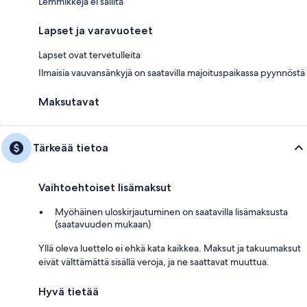
Lemmikkejä ei sallita
Lapset ja varavuoteet
Lapset ovat tervetulleita
Ilmaisia vauvansänkyjä on saatavilla majoituspaikassa pyynnöstä
Maksutavat
Tärkeää tietoa
Vaihtoehtoiset lisämaksut
Myöhäinen uloskirjautuminen on saatavilla lisämaksusta
(saatavuuden mukaan)
Yllä oleva luettelo ei ehkä kata kaikkea. Maksut ja takuumaksut
eivät välttämättä sisällä veroja, ja ne saattavat muuttua.
Hyvä tietää