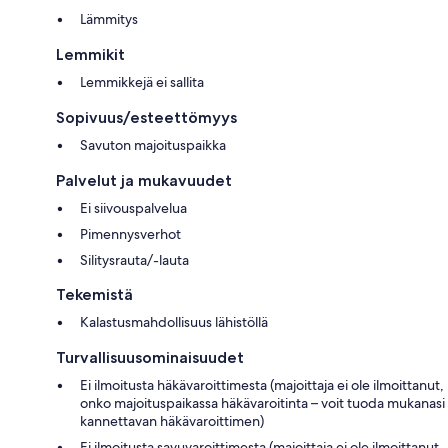
Lämmitys
Lemmikit
Lemmikkejä ei sallita
Sopivuus/esteettömyys
Savuton majoituspaikka
Palvelut ja mukavuudet
Ei siivouspalvelua
Pimennysverhot
Silitysrauta/-lauta
Tekemistä
Kalastusmahdollisuus lähistöllä
Turvallisuusominaisuudet
Ei ilmoitusta häkävaroittimesta (majoittaja ei ole ilmoittanut,
onko majoituspaikassa häkävaroitinta – voit tuoda mukanasi
kannettavan häkävaroittimen)
Ei ilmoitusta savuvaroittimesta (majoittaja ei ole ilmoittanut,