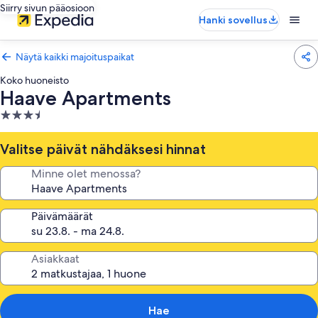
Siirry sivun pääosioon
Hanki sovellus
Näytä kaikki majoituspaikat
Koko huoneisto
Haave Apartments
3.5
tähden
majoituspaikka
Valitse päivät nähdäksesi hinnat
Minne olet menossa?
Päivämäärät
Asiakkaat
Hae