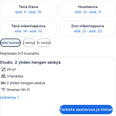
Tarkista tämän illan saatavuus elok. 9 - elok. 10
Tarkista huomisen saatavuus elo
Tänä iltana
Huomenna
elok. 9 - elok. 10
elok. 10 - elok. 11
Tarkista tämän viikonlopun saatavuus elok. 14 - elok. 16
Tarkista ensi viikonlopun saata
Tänä viikonloppuna
Ensi viikonloppuna
elok. 14 - elok. 16
elok. 21 - elok. 23
Huoneille
Kaikki huoneet
2 sänkyä
3+ sänkyä
saatavilla
olevia
Näytetään 3/3 huonetta
suodattimia
Avaa
Moderni, hyvin valaistu huone, jossa on 
23
Studio, 2 yhden hengen sänkyä
kaikki
29 m²
huonetyypin
3 henkilöä
Studio,
2
2 yhden hengen sänkyä
yhden
Ilmainen Wi-Fi
hengen
Lisätietoja
Lisätietoja
sänkyä
huoneesta
kuvat
Studio,
Tarkista saatavuus ja hinnat
2
yhden