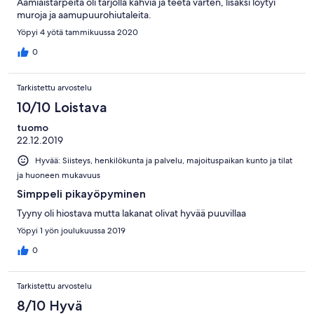
Aamiaistarpeita oli tarjolla kahvia ja teeta varten, lisaksi loytyi
muroja ja aamupuurohiutaleita.
Yöpyi 4 yötä tammikuussa 2020
0
Tarkistettu arvostelu
10/10 Loistava
tuomo
22.12.2019
Hyvää: Siisteys, henkilökunta ja palvelu, majoituspaikan kunto ja tilat
ja huoneen mukavuus
Simppeli pikayöpyminen
Tyyny oli hiostava mutta lakanat olivat hyvää puuvillaa
Yöpyi 1 yön joulukuussa 2019
0
Tarkistettu arvostelu
8/10 Hyvä