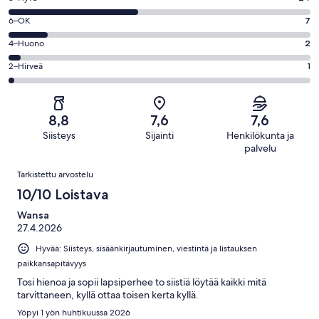
-
8
Loistava.
Arvosana
6–OK
7
-
22
6
Hyvä.
Arvosana
4–Huono
2
kautta
-
24
4
56
OK.
Arvosana
2–Hirveä
1
kautta
-
arvostelua
7
2
56
Huono.
kautta
-
arvostelua
2
56
Hirveä.
kautta
8,8
7,6
7,6
arvostelua
1
56
Siisteys
Sijainti
Henkilökunta ja
kautta
arvostelua
palvelu
56
Arvostelut
arvostelua
Tarkistettu arvostelu
10/10 Loistava
Wansa
27.4.2026
Hyvää: Siisteys, sisäänkirjautuminen, viestintä ja listauksen
paikkansapitävyys
Tosi hienoa ja sopii lapsiperhee to siistiä löytää kaikki mitä
tarvittaneen, kyllä ottaa toisen kerta kyllä.
Yöpyi 1 yön huhtikuussa 2026