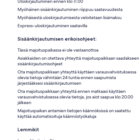
Uloskirjautuminen ennen klo 11.00
Myöhäinen sisäänkirjautuminen riippuu saatavuudesta
Myöhäisestä uloskirjautumisesta veloitetaan lisämaksu
Express-uloskirjautuminen saatavilla
Sisäänkirjautumisen erikoisohjeet:
Tässä majoituspaikassa ei ole vastaanottoa
Asiakkaiden on otettava yhteyttä majoituspaikkaan saadakseen
sisäänkirjautumisohjeet
Ota majoituspaikkaan yhteyttä käyttäen varausvahvistuksessa
olevia tietoja vähintään 24 tuntia ennen saapumista
järjestääksesi sisäänkirjautumisen
Ota majoituspaikkaan yhteyttä ennen matkaasi käyttäen
varausvahvistuksessa olevia tietoja, jos aiot saapua klo 20.00
jälkeen
Majoituspaikan antamien tietojen käännöksissä on saatettu
käyttää automatisoituja käännöstyökaluja
Lemmikit