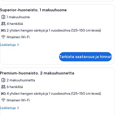
hengen
Avaa
Siististi pedattu sänky, jossa on valkois
7
sänkyä
Superior-huoneisto, 1 makuuhuone
kaikki
1 makuuhuone
huonetyypin
4 henkilöä
Superior-
huoneisto,
2 yhden hengen sänkyä ja 1 vuodesohva (125–150 cm leveä)
1
Ilmainen Wi-Fi
makuuhuone
Lisätietoja
Lisätietoja
kuvat
huoneesta
Superior-
Tarkista saatavuus ja hinnat
huoneisto,
1
makuuhuone
Avaa
Hotellihuone, jossa on kaksi sänkyä, 
6
Premium-huoneisto, 2 makuuhuonetta
kaikki
2 makuuhuonetta
huonetyypin
6 henkilöä
Premium-
huoneisto,
4 yhden hengen sänkyä ja 1 vuodesohva (125–150 cm leveä)
2
Ilmainen Wi-Fi
makuuhuonetta
Lisätietoja
Lisätietoja
kuvat
huoneesta