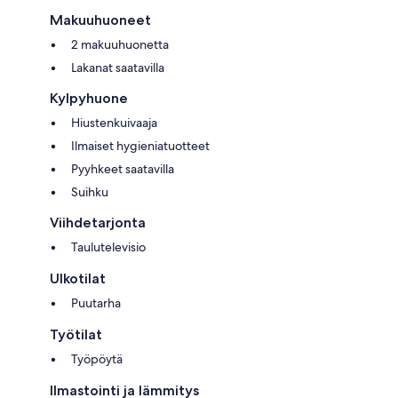
Makuuhuoneet
2 makuuhuonetta
Lakanat saatavilla
Kylpyhuone
Hiustenkuivaaja
Ilmaiset hygieniatuotteet
Pyyhkeet saatavilla
Suihku
Viihdetarjonta
Taulutelevisio
Ulkotilat
Puutarha
Työtilat
Työpöytä
Ilmastointi ja lämmitys