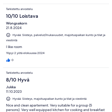
Tarkistettu arvostelu
10/10 Loistava
Wongsakorn
21.8.2024
Hyvää: Siisteys, palvelut/mukavuudet, majoituspaikan kunto ja tilat ja
viestintä
I like room
Yöpyi 2 yötä elokuussa 2024
0
Tarkistettu arvostelu
8/10 Hyvä
Jukka
11.10.2023
Hyvää: Siisteys, majoituspaikan kunto ja tilat ja viestintä
Nice and clean apartement. Very suitable for a group (5
persons). Very well equipped kitchen for cooking and breakfast