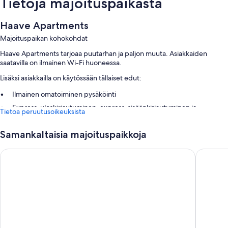
Tietoja majoituspaikasta
Haave Apartments
Majoituspaikan kohokohdat
Haave Apartments tarjoaa puutarhan ja paljon muuta. Asiakkaiden
saatavilla on ilmainen Wi-Fi huoneessa.
Lisäksi asiakkailla on käytössään tällaiset edut:
Ilmainen omatoiminen pysäköinti
Express-uloskirjautuminen, express-sisäänkirjautuminen ja
Tietoa peruutusoikeuksista
savuttomat tilat
Samankaltaisia majoituspaikkoja
Huoneiden varustelu
Majoituspaikan Haave Apartments kaikkien huoneiden mukavuuksiin ja
Hotel Waltikka
Holiday
palveluihin kuuluvat esimerkiksi ilmainen Wi-Fi ja äänieristetyt seinät.
Muihin huoneiden mukavuuksiin lukeutuvat:
Suihkut, ilmaiset hygieniatuotteet ja hiustenkuivaajat
Vaatekaapit/komerot, keittiöt ja jääkaapit