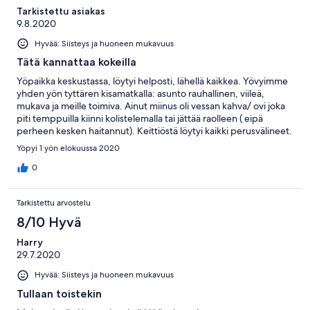
Tarkistettu asiakas
9.8.2020
Hyvää: Siisteys ja huoneen mukavuus
Tätä kannattaa kokeilla
Yöpaikka keskustassa, löytyi helposti, lähellä kaikkea. Yövyimme
yhden yön tyttären kisamatkalla: asunto rauhallinen, viileä,
mukava ja meille toimiva. Ainut miinus oli vessan kahva/ ovi joka
piti temppuilla kiinni kolistelemalla tai jättää raolleen ( eipä
perheen kesken haitannut). Keittiöstä löytyi kaikki perusvälineet.
Myö tykättiin omasta rauhasta.
Yöpyi 1 yön elokuussa 2020
0
Tarkistettu arvostelu
8/10 Hyvä
Harry
29.7.2020
Hyvää: Siisteys ja huoneen mukavuus
Tullaan toistekin