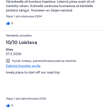
Värisokealle oli koodaus haastava. Lokerot,joissa avain oli,oli
merkitty värein. Kolmelle varatussa huoneessa oli kahdelle
pedatut sängyt. Huoneen wc tilojen seinissä
mustahometta,samoin alakerran huoneiston wctilassa,jossa
Yöpyi 1 yön elokuussa 2024
ystävä majoittui. Huoneen ilmastointikanavat aivan pölyn
peitossa Kaikille meille tuli hengitystie oireita. Keittiöstä löytyi
0
kaikki tarvittava.
Tarkistettu arvostelu
10/10 Loistava
Alex
27.2.2026
Hyvää: Siisteys, palvelut/mukavuudet ja viestintä
Käännä Googlen avulla
lovely place to start off our road trip
Yöpyi 1 yön tammikuussa 2026
0