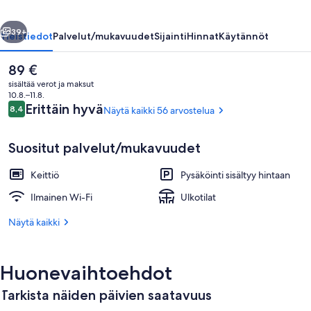
llinen
Seuraava
39+
Yleistiedot
Palvelut/mukavuudet
Sijainti
Hinnat
Käytännöt
Nykyinen
89 €
hinta
sisältää verot ja maksut
on
10.8.–11.8.
89 €
Arvostelut
Erittäin hyvä
8,4
Näytä kaikki 56 arvostelua
8,4 kautta 10.
Suositut palvelut/mukavuudet
Keittiö
Pysäköinti sisältyy hintaan
Studio, 2 yhden hengen sänkyä | Yksity
Ilmainen Wi-Fi
Ulkotilat
Näytä kaikki
Huonevaihtoehdot
Tarkista näiden päivien saatavuus