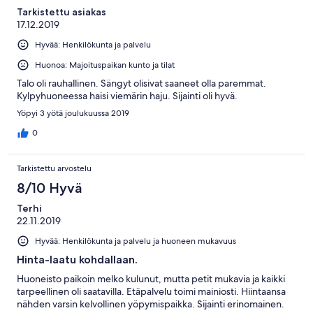
Tarkistettu asiakas
17.12.2019
Hyvää: Henkilökunta ja palvelu
Huonoa: Majoituspaikan kunto ja tilat
Talo oli rauhallinen. Sängyt olisivat saaneet olla paremmat.
Kylpyhuoneessa haisi viemärin haju. Sijainti oli hyvä.
Yöpyi 3 yötä joulukuussa 2019
0
Tarkistettu arvostelu
8/10 Hyvä
Terhi
22.11.2019
Hyvää: Henkilökunta ja palvelu ja huoneen mukavuus
Hinta-laatu kohdallaan.
Huoneisto paikoin melko kulunut, mutta petit mukavia ja kaikki
tarpeellinen oli saatavilla. Etäpalvelu toimi mainiosti. Hiintaansa
nähden varsin kelvollinen yöpymispaikka. Sijainti erinomainen.