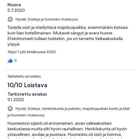
Noora
5.7.2020
Hyvää: Siisteys ja huoneen mukavuus
Todella siisti ja miellyttävä majoituspaikka, enemmänkin kotoisa
kuin liian hotellimainen. Mukavat sängyt ja avara huone.
Ehdottomasti tullaan toistekin, jos on tarvetta Valkeakoskella
yöpyä.
Yöpyi 1 yön kesäkuussa 2020
0
Tarkistettu arvostelu
10/10 Loistava
Tarkistettu asiakas
9.1.2020
Hyvää: Siisteys, henkilökunta ja palvelu, majoituspaikan kunto ja tilat
ja huoneen mukavuus
Huoneiston sijainti oli erinomainen, aivan valkeakosken
keskustassa mutta silti hyvin rauhallinen. Henkilokunta oli hyvin
ystavallinen, avulias ja joustava. Huoneisto oli siisti ja toimiva.