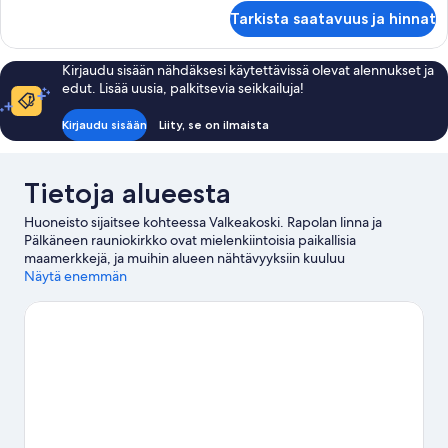
Premium-
Tarkista saatavuus ja hinnat
huoneisto,
2
makuuhuonetta
Kirjaudu sisään nähdäksesi käytettävissä olevat alennukset ja
edut. Lisää uusia, palkitsevia seikkailuja!
Kirjaudu sisään
Liity, se on ilmaista
Tietoja alueesta
Huoneisto sijaitsee kohteessa Valkeakoski. Rapolan linna ja
Pälkäneen rauniokirkko ovat mielenkiintoisia paikallisia
maamerkkejä, ja muihin alueen nähtävyyksiin kuuluu
Rapolanharju ja Funpark. Niitty-Seppälän Tila ja Suttisen Tila ovat
Näytä enemmän
myös vierailun arvoisia. Tutustu lähiseutuun ja kokeile erilaisia
aktiviteetteja; täällä voit muun muassa kalastaa.
Vieraile
matkaoppaassamme kohteeseen Valkeakoski
Valkeakoski: näytä lisää huoneistoja