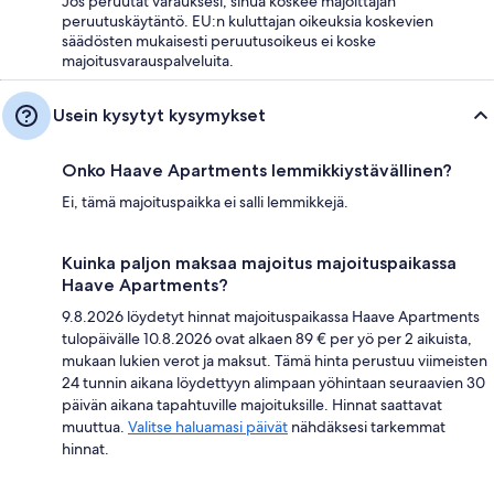
Jos peruutat varauksesi, sinua koskee majoittajan
peruutuskäytäntö. EU:n kuluttajan oikeuksia koskevien
säädösten mukaisesti peruutusoikeus ei koske
majoitusvarauspalveluita.
Usein kysytyt kysymykset
Onko Haave Apartments lemmikkiystävällinen?
Ei, tämä majoituspaikka ei salli lemmikkejä.
Kuinka paljon maksaa majoitus majoituspaikassa
Haave Apartments?
9.8.2026 löydetyt hinnat majoituspaikassa Haave Apartments
tulopäivälle 10.8.2026 ovat alkaen 89 € per yö per 2 aikuista,
mukaan lukien verot ja maksut. Tämä hinta perustuu viimeisten
24 tunnin aikana löydettyyn alimpaan yöhintaan seuraavien 30
päivän aikana tapahtuville majoituksille. Hinnat saattavat
muuttua.
Valitse haluamasi päivät
nähdäksesi tarkemmat
hinnat.