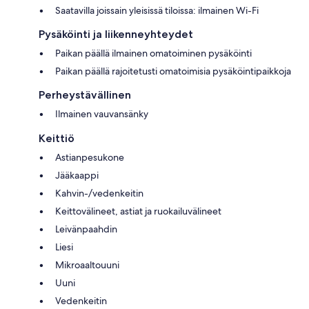
Saatavilla joissain yleisissä tiloissa: ilmainen Wi-Fi
Pysäköinti ja liikenneyhteydet
Paikan päällä ilmainen omatoiminen pysäköinti
Paikan päällä rajoitetusti omatoimisia pysäköintipaikkoja
Perheystävällinen
Ilmainen vauvansänky
Keittiö
Astianpesukone
Jääkaappi
Kahvin-/vedenkeitin
Keittovälineet, astiat ja ruokailuvälineet
Leivänpaahdin
Liesi
Mikroaaltouuni
Uuni
Vedenkeitin