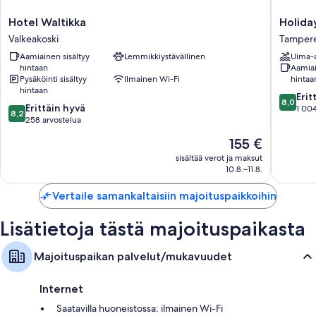
Hotel
Holiday
Hotel Waltikka
Holida
Waltikka
Club
Valkeakoski
Tamper
Valkeakoski
Tamper
Aamiainen sisältyy
Lemmikkiystävällinen
Uima-a
Kehrää
hintaan
Aamiai
Tamper
Pysäköinti sisältyy
Ilmainen Wi-Fi
hintaa
hintaan
8.0
Erit
8,0
8.2
Erittäin hyvä
kautta
1 004
8,2
kautta
258 arvostelua
10,
10,
Erittäin
Hinta
155 €
Erittäin
hyvä,
on
hyvä,
sisältää verot ja maksut
1 004
155 €
10.8.–11.8.
258
arvostel
arvostelua
Vertaile samankaltaisiin majoituspaikkoihin
Lisätietoja tästä majoituspaikasta
Majoituspaikan palvelut/mukavuudet
Internet
Saatavilla huoneistossa: ilmainen Wi-Fi