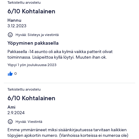
Tarkistettu arvostelu
6/10 Kohtalainen
Hannu
3.12.2023
Hyvää: Siisteys ja viestintä
Yöpyminen pakkasella
Pakkasella -14 asunto oli aika kylmä vaikka patterit olivat
toiminnassa. Lisäpeittoa kyllä löytyi. Muuten ihan ok.
Yöpyi 1 yön joulukuussa 2023
0
Tarkistettu arvostelu
6/10 Kohtalainen
Ami
2.9.2024
Hyvää: Viestintä
Emme ymmärräneet miksi sisäänkirjautuessa tarvitaan kaikkien
töpyjien ajokortin numero. (Vanhoissa korteissa ei numeroa ole)