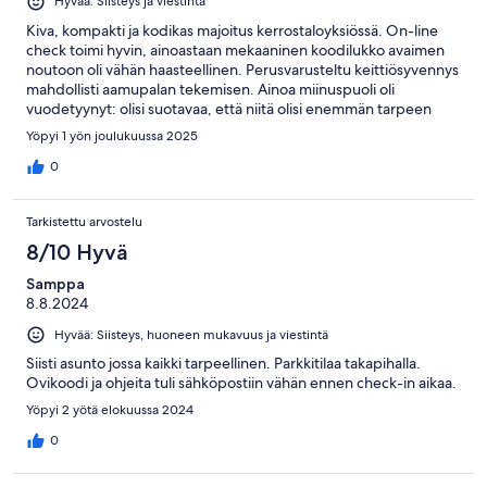
Hyvää: Siisteys ja viestintä
Kiva, kompakti ja kodikas majoitus kerrostaloyksiössä. On-line
check toimi hyvin, ainoastaan mekaaninen koodilukko avaimen
noutoon oli vähän haasteellinen. Perusvarusteltu keittiösyvennys
mahdollisti aamupalan tekemisen. Ainoa miinuspuoli oli
vuodetyynyt: olisi suotavaa, että niitä olisi enemmän tarpeen
mukaan ( kaksi per yöpyjä.)
Yöpyi 1 yön joulukuussa 2025
0
Tarkistettu arvostelu
8/10 Hyvä
Samppa
8.8.2024
Hyvää: Siisteys, huoneen mukavuus ja viestintä
Siisti asunto jossa kaikki tarpeellinen. Parkkitilaa takapihalla.
Ovikoodi ja ohjeita tuli sähköpostiin vähän ennen check-in aikaa.
Yöpyi 2 yötä elokuussa 2024
0