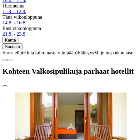
10.8. - 11.8.
Huomenna
11.8. - 12.8.
Tänä viikonloppuna
14.8. - 16.8.
Ensi viikonloppuna
21.8. - 23.8.
Kartta
Suodata
Suositellut
Hinta (alimmasta ylimpään)
Etäisyys
Majoituspaikan taso
Kohteen Valkosipulikuja parhaat hotellit