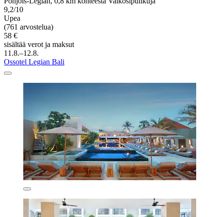
Pohjois-Legian, 0,8 km kohteesta Valkosipulikuja
9,2/10
Upea
(761 arvostelua)
58 €
sisältää verot ja maksut
11.8.–12.8.
Ossotel Legian Bali