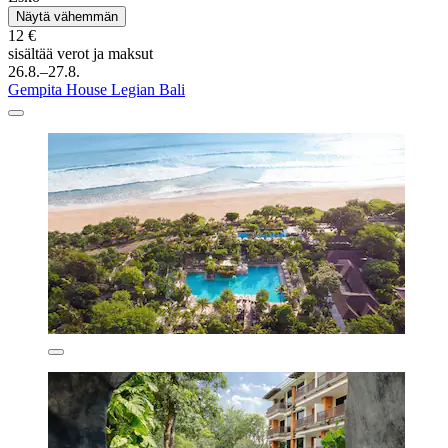
Näytä vähemmän
12 €
sisältää verot ja maksut
26.8.–27.8.
Gempita House Legian Bali