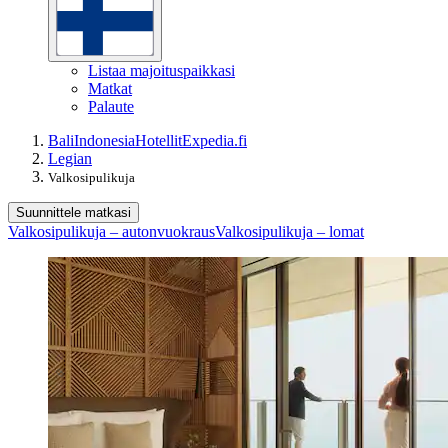
Listaa majoituspaikkasi
Matkat
Palaute
Bali
Indonesia
Hotellit
Expedia.fi
Legian
Valkosipulikuja
Suunnittele matkasi
Valkosipulikuja – autonvuokraus
Valkosipulikuja – lomat