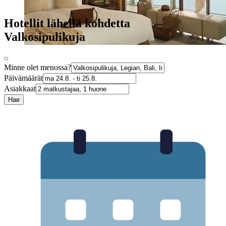
Hotellit lähellä kohdetta
Valkosipulikuja
Minne olet menossa?
Päivämäärät
Asiakkaat
Hae