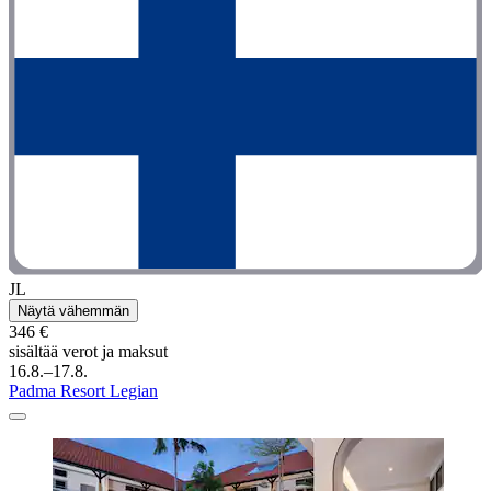
JL
Näytä vähemmän
346 €
sisältää verot ja maksut
16.8.–17.8.
Padma Resort Legian