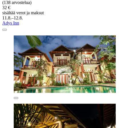
(138 arvostelua)
32 €
sisältää verot ja maksut
11.8.–12.8.
Adys Inn