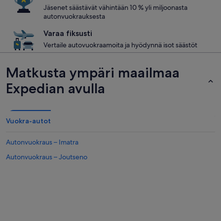
Jäsenet säästävät vähintään 10 % yli miljoonasta
autonvuokrauksesta
Varaa fiksusti
Vertaile autovuokraamoita ja hyödynnä isot säästöt
Matkusta ympäri maailmaa
Expedian avulla
Vuokra-autot
Autonvuokraus – Imatra
Autonvuokraus – Joutseno