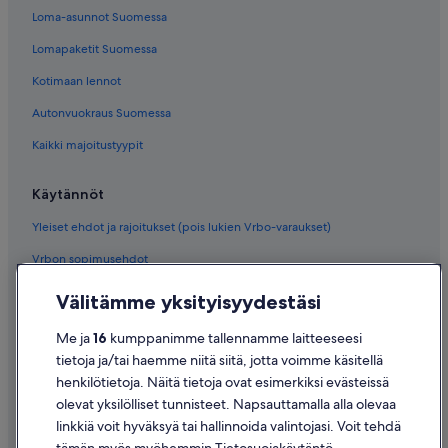
Loma-asunnot Suomessa
Lomapaketit Suomessa
Kotimaan lennot
Autonvuokraus Suomessa
Kaikki majoitustyypit
Käytännöt
Yleiset ehdot ja rajoitukset (pois lukien Vrbo-varaukset)
Vrbon sopimusehdot
Saavutettavuus
Välitämme yksityisyydestäsi
Tietosuoja
Me ja
16
kumppanimme tallennamme laitteeseesi
Evästeet
tietoja ja/tai haemme niitä siitä, jotta voimme käsitellä
henkilötietoja. Näitä tietoja ovat esimerkiksi evästeissä
Käyttöehdot
olevat yksilölliset tunnisteet. Napsauttamalla alla olevaa
Oikeudelliset tiedot / ota meihin yhteyttä
linkkiä voit hyväksyä tai hallinnoida valintojasi. Voit tehdä