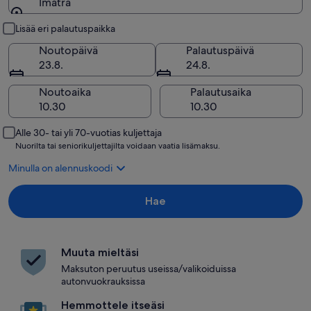
Imatra
Nouto ja palautus
Lisää eri palautuspaikka
Noutopäivä
Palautuspäivä
23.8.
24.8.
Noutoaika
Palautusaika
Alle 30- tai yli 70-vuotias kuljettaja
Nuorilta tai seniorikuljettajilta voidaan vaatia lisämaksu.
Minulla on alennuskoodi
Hae
Muuta mieltäsi
Maksuton peruutus useissa/valikoiduissa
autonvuokrauksissa
Hemmottele itseäsi