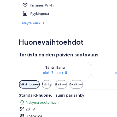
Ilmainen Wi-Fi
Sviitti (2 Q
Pyykinpesu
Näytä kaikki
Huonevaihtoehdot
Tarkista näiden päivien saatavuus
Tarkista tämän illan saatavuus elok. 7 - elok. 8
Tarkista huomi
Tänä iltana
elok. 7 - elok. 8
e
Huoneille
Kaikki huoneet
1 sänky
2 sänkyä
3+ sänkyä
saatavilla
Avaa
Makuuhuoneessa on sänky, sohva
olevia
11
Standard-huone, 1 suuri parisänky
kaikki
suodattimia
Näkymä puutarhaan
huonetyypin
23 m²
Standard-
huone,
3 henkilöä