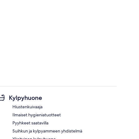
Kylpyhuone
Hiustenkuivaaja
Ilmaiset hygieniatuotteet
Pyyhkeet saatavilla
Suihkun ja kylpyammeen yhdistelmä
Yksityinen kylpyhuone