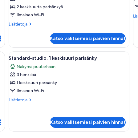
2
Q
2 keskisuurta parisänkyä
keskisuurta
B
Ilmainen Wi-Fi
Lis
Li
parisänkyä
a
hu
Lisätietoja
Lisätietoja
kuvat
1
Svi
huoneesta
(2
D
Standard-
Q
t
Katso valitsemiesi päivien hinnat
huone,
k
Be
2
an
keskisuurta
baarijakkaraa, seinäkello ja näkymä ruokailutilaan, jossa on pöytä ja tuolit.
Avaa
Pieni huone, jossa on valkoinen pöytä j
1
9
parisänkyä
Standard-studio, 1 keskisuuri parisänky
Do
kaikki
Näkymä puutarhaan
huonetyypin
3 henkilöä
Standard-
studio,
1 keskisuuri parisänky
1
Ilmainen Wi-Fi
keskisuuri
Lisätietoja
Lisätietoja
parisänky
huoneesta
kuvat
Standard-
studio,
1
t
Katso valitsemiesi päivien hinnat
keskisuuri
parisänky