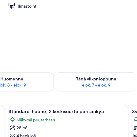
Ilmastointi
ueen Beds and 1 Double) | Untuvapeitot, pimennysverhot, ilmaiset vauvansäng
sen saatavuus elok. 8 - elok. 9
Tarkista tämän viikonlopun saatavuus e
Huomenna
Tänä viikonloppuna
lok. 8 - elok. 9
elok. 7 - elok. 9
, lipasto ja ikkuna, jossa on sälekaihtimet.
Avaa
Huoneessa on kaksi sänkyä, pöytä, tuoli
A
18
Standard-huone, 2 keskisuurta parisänkyä
Sv
kaikki
ka
Näkymä puutarhaan
huonetyypin
h
28 m²
Standard-
Sv
huone,
(
4 henkilöä