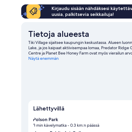
parisänkyä
Kirjaudu sisään nähdäksesi käytettäv
uusia, palkitsevia seikkailuja!
Tietoja alueesta
Tiki Village sijaitsee kaupungin keskustassa. Alueen lu
Lake, ja jos kaipaat aktiivisempaa lomaa, Predator Ridge
Centre ja Planet Bee Honey Farm ovat myös vierailun arvo
Näytä enemmän
Vernon: näytä lisää motelleja
Lähettyvillä
Polson Park
3 min kävelymatka
- 0.3 km:n päässä