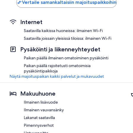
Vertaile samankaltaisiin majoituspaikkoihin
Internet
Saatavilla kaikissa huoneissa: ilmainen Wi-Fi
Saatavilla joissain yleisissä tiloissa: ilmainen Wi-Fi
Pysäköinti ja liikenneyhteydet
Paikan päällä ilmainen omatoiminen pysäköinti
Paikan päällä rajoitetusti omatoimisia
pysäköintipaikkoja
Näytä majoituspaikan kaikki palvelut ja mukavuudet
Makuuhuone
Ilmainen lisävuode
Ilmainen vauvansänky
Lakanat saatavilla
Pimennysverhot
Untuvapeitto