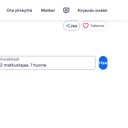
Ota yhteyttä
Matkat
Kirjaudu sisään
Jaa
Tallenna
Asiakkaat
Hae