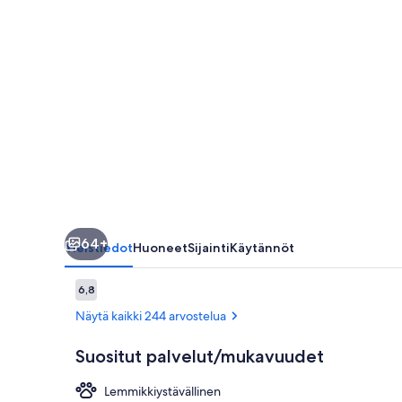
64+
Yleistiedot
Huoneet
Sijainti
Käytännöt
Arvostelut
6,8
6,8 kautta 10.
Näytä kaikki 244 arvostelua
Suositut palvelut/mukavuudet
Lemmikkiystävällinen