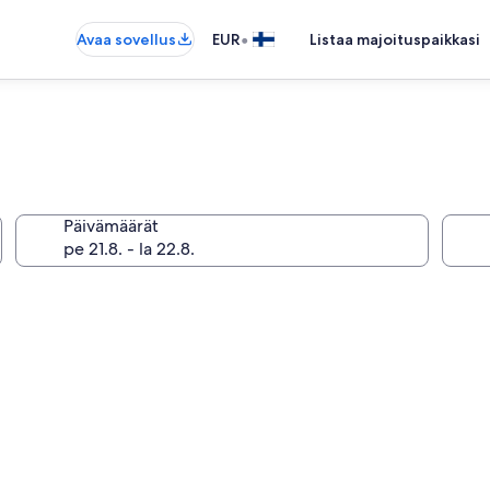
•
Avaa sovellus
EUR
Listaa majoituspaikkasi
Päivämäärät