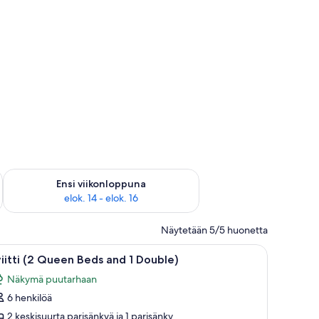
yt
lok. 7 - elok. 9
Tarkista ensi viikonlopun saatavuus elok. 14 - elok. 16
Ensi viikonloppuna
elok. 14 - elok. 16
Näytetään 5/5 huonetta
, lamppu ja ilmastointilaite.
vaa
Perinteinen japanilaistyylinen huone, jossa on p
6
iitti (2 Queen Beds and 1 Double)
ikki
Näkymä puutarhaan
uonetyypin
6 henkilöä
iitti
2
2 keskisuurta parisänkyä ja 1 parisänky