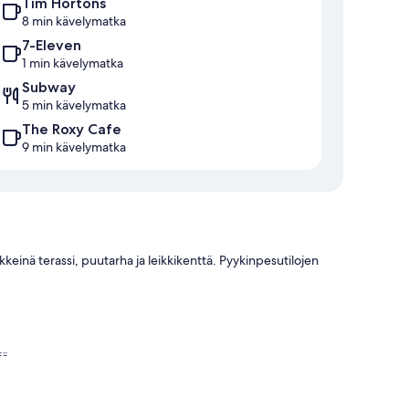
Tim Hortons
8 min kävelymatka
7-Eleven
1 min kävelymatka
Subway
5 min kävelymatka
The Roxy Cafe
9 min kävelymatka
rkkeinä terassi, puutarha ja leikkikenttä. Pyykinpesutilojen
jä