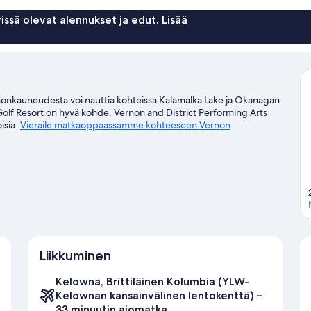
issä olevat alennukset ja edut. Lisää
onnonkauneudesta voi nauttia kohteissa Kalamalka Lake ja Okanagan
 Golf Resort on hyvä kohde. Vernon and District Performing Arts
isia.
Vieraile matkaoppaassamme kohteeseen Vernon
Liikkuminen
Kelowna, Brittiläinen Kolumbia (YLW-
Kelownan kansainvälinen lentokenttä) –
33 minuutin ajomatka