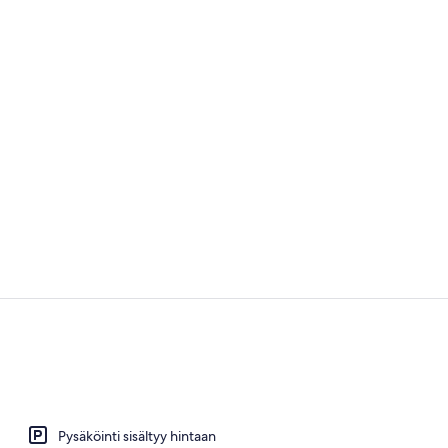
Vastaanotto
Parveke
Pysäköinti sisältyy hintaan