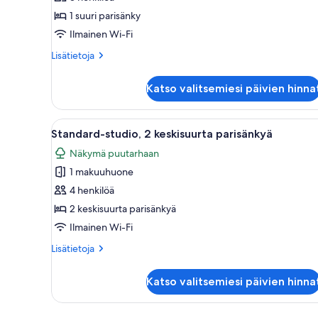
1
1 suuri parisänky
suuri
Ilmainen Wi-Fi
parisänky
Lisätietoja
Lisätietoja
kuvat
huoneesta
Standard-
Katso valitsemiesi päivien hinna
huone,
1
suuri
Avaa
Keittiössä on baaritiski, kaksi 
9
parisänky
Standard-studio, 2 keskisuurta parisänkyä
kaikki
Näkymä puutarhaan
huonetyypin
1 makuuhuone
Standard-
studio,
4 henkilöä
2
2 keskisuurta parisänkyä
keskisuurta
Ilmainen Wi-Fi
parisänkyä
Lisätietoja
Lisätietoja
kuvat
huoneesta
Standard-
Katso valitsemiesi päivien hinna
studio,
2
keskisuurta