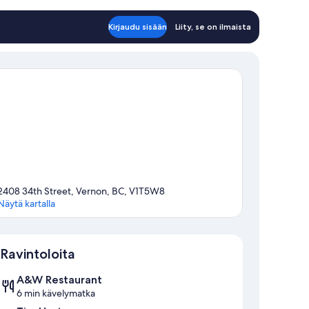
Kirjaudu sisään
Liity, se on ilmaista
2408 34th Street, Vernon, BC, V1T5W8
Näytä kartalla
Kartta
Ravintoloita
A&W Restaurant
6 min kävelymatka