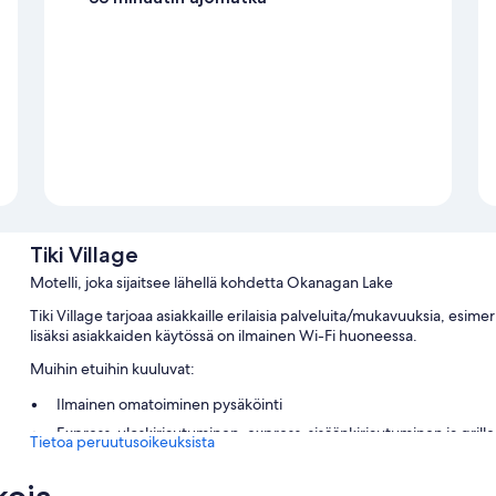
Tiki Village
Motelli, joka sijaitsee lähellä kohdetta Okanagan Lake
Tiki Village tarjoaa asiakkaille erilaisia palveluita/mukavuuksia, esime
lisäksi asiakkaiden käytössä on ilmainen Wi-Fi huoneessa.
Muihin etuihin kuuluvat:
Ilmainen omatoiminen pysäköinti
Express-uloskirjautuminen, express-sisäänkirjautuminen ja grille
Tietoa peruutusoikeuksista
Huoneiden varustelu