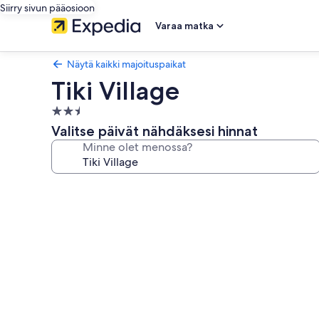
Siirry sivun pääosioon
Varaa matka
Näytä kaikki majoituspaikat
Tiki Village
2.5
tähden
Valitse päivät nähdäksesi hinnat
majoituspaikka
Minne olet menossa?
Majoituspaikan
Tiki
Village
valokuvagalleria