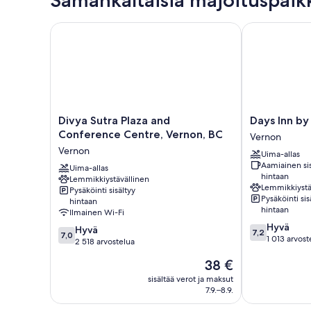
Samankaltaisia majoituspaik
Divya Sutra Plaza and Conference Centre, Vernon, 
Days Inn by 
Divya
Days
Divya Sutra Plaza and
Days Inn b
Sutra
Inn
Conference Centre, Vernon, BC
Vernon
Plaza
by
Vernon
Uima-allas
and
Wyndham
Aamiainen sis
Conference
Uima-allas
Vernon
hintaan
Lemmikkiystävällinen
Centre,
Vernon
Lemmikkiystä
Pysäköinti sisältyy
Vernon,
Pysäköinti sis
hintaan
BC
hintaan
Ilmainen Wi-Fi
Vernon
7.2
Hyvä
7.0
Hyvä
7,2
7,0
kautta
1 013 arvost
kautta
2 518 arvostelua
10,
10,
Hinta
38 €
Hyvä,
Hyvä,
on
1 013
2 518
sisältää verot ja maksut
38 €
arvostelua
7.9.–8.9.
arvostelua