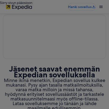
Siirry sivun pääosioon
Hanki sovellus
editorial
Jäsenet saavat enemmän
Expedian sovelluksella
Minne ikinä menetkin, Expedian sovellus kulkee
mukanasi. Pysy ajan tasalla matkailmoituksilla,
varaa matka milloin ja missä tahansa,
hyödynnä erityiset sovellussäästöt ja tarkastele
matkasuunnitelmaasi myös offline-tilassa.
Lataa sovelluksemme jo tänään ja lähde
maailmalle edullisemmin.