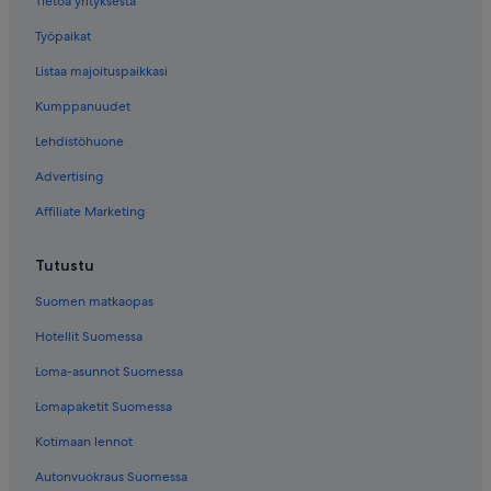
Tietoa yrityksestä
Työpaikat
Listaa majoituspaikkasi
Kumppanuudet
Lehdistöhuone
Advertising
Affiliate Marketing
Tutustu
Suomen matkaopas
Hotellit Suomessa
Loma-asunnot Suomessa
Lomapaketit Suomessa
Kotimaan lennot
Autonvuokraus Suomessa