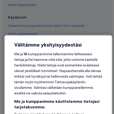
Kaikki majoitustyypit
Käytännöt
Yleiset ehdot ja rajoitukset (pois lukien Vrbo-varaukset)
Vrbon sopimusehdot
Saavutettavuus
Välitämme yksityisyydestäsi
Tietosuoja
Me ja
16
kumppanimme tallennamme laitteeseesi
Evästeet
tietoja ja/tai haemme niitä siitä, jotta voimme käsitellä
henkilötietoja. Näitä tietoja ovat esimerkiksi evästeissä
Käyttöehdot
olevat yksilölliset tunnisteet. Napsauttamalla alla olevaa
Oikeudelliset tiedot / ota meihin yhteyttä
linkkiä voit hyväksyä tai hallinnoida valintojasi. Voit tehdä
tämän myös myöhemmin Tietosuojakäytäntö-
Sisältövaatimukset ja ilmoituksen tekeminen sisällöstä
sivullamme. Valintasi välitetään kumppaneillemme,
eivätkä ne vaikuta selaustietoihin.
Tuki
Me ja kumppanimme käsittelemme tietojasi
Ota yhteyttä
tarjotaksemme:
Varauksen muuttaminen tai peruuttaminen