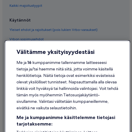
Kaikki majoitustyypit
Käytännöt
Yleiset ehdot ja rajoitukset (pois lukien Vrbo-varaukset)
Vrbon sopimusehdot
Saavutettavuus
Välitämme yksityisyydestäsi
Tietosuoja
Me ja
16
kumppanimme tallennamme laitteeseesi
Evästeet
tietoja ja/tai haemme niitä siitä, jotta voimme käsitellä
henkilötietoja. Näitä tietoja ovat esimerkiksi evästeissä
Käyttöehdot
olevat yksilölliset tunnisteet. Napsauttamalla alla olevaa
Oikeudelliset tiedot / ota meihin yhteyttä
linkkiä voit hyväksyä tai hallinnoida valintojasi. Voit tehdä
tämän myös myöhemmin Tietosuojakäytäntö-
Sisältövaatimukset ja ilmoituksen tekeminen sisällöstä
sivullamme. Valintasi välitetään kumppaneillemme,
eivätkä ne vaikuta selaustietoihin.
Tuki
Me ja kumppanimme käsittelemme tietojasi
Ota yhteyttä
tarjotaksemme:
Varauksen muuttaminen tai peruuttaminen