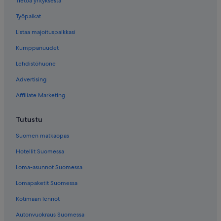
Tietoa yrityksestä
Työpaikat
Listaa majoituspaikkasi
Kumppanuudet
Lehdistöhuone
Advertising
Affiliate Marketing
Tutustu
Suomen matkaopas
Hotellit Suomessa
Loma-asunnot Suomessa
Lomapaketit Suomessa
Kotimaan lennot
Autonvuokraus Suomessa