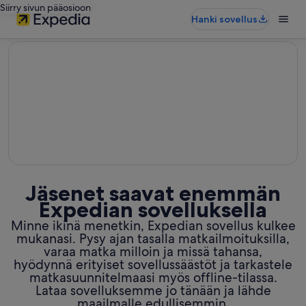
Siirry sivun pääosioon
Hanki sovellus
editorial
Jäsenet saavat enemmän
Expedian sovelluksella
Minne ikinä menetkin, Expedian sovellus kulkee
mukanasi. Pysy ajan tasalla matkailmoituksilla,
varaa matka milloin ja missä tahansa,
hyödynnä erityiset sovellussäästöt ja tarkastele
matkasuunnitelmaasi myös offline-tilassa.
Lataa sovelluksemme jo tänään ja lähde
maailmalle edullisemmin.