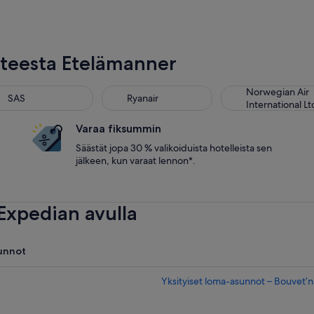
hteesta Etelämanner
Norwegian Air
SAS
Ryanair
International Lt
Varaa fiksummin
Säästät jopa 30 % valikoiduista hotelleista sen
jälkeen, kun varaat lennon*.
xpedian avulla
unnot
Yksityiset loma-asunnot – Bouvet’n