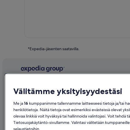
*Expedia-jäsenten saatavilla.
Yritys
Tutustu
Välitämme yksityisyydestäsi
Tietoa yrityksestä
Suomen ma
Työpaikat
Hotellit Su
Me ja
16
kumppanimme tallennamme laitteeseesi tietoja ja/tai haem
henkilötietoja. Näitä tietoja ovat esimerkiksi evästeissä olevat yksi
Listaa majoituspaikkasi
Loma-asunn
olevaa linkkiä voit hyväksyä tai hallinnoida valintojasi. Voit te
Kumppanuudet
Lomapaketi
Tietosuojakäytäntö-sivullamme. Valintasi välitetään kumppaneill
selaustietoihin.