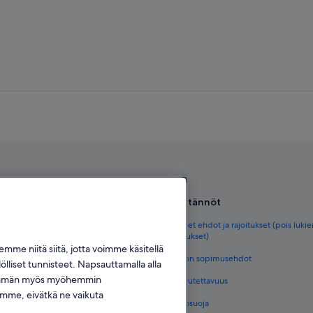
Käytännöt
tkaopas
Yleiset ehdot ja rajoitukset (pois luki
varaukset)
omessa
me niitä siitä, jotta voimme käsitellä
Vrbon sopimusehdot
lölliset tunnisteet. Napsauttamalla alla
ot Suomessa
hdä tämän myös myöhemmin
Saavutettavuus
t Suomessa
emme, eivätkä ne vaikuta
Tietosuoja