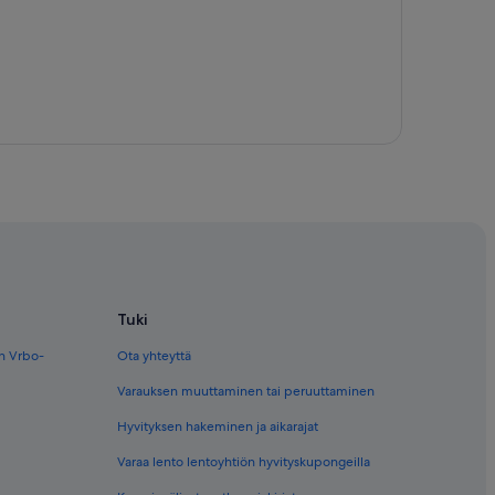
Tuki
en Vrbo-
Ota yhteyttä
Varauksen muuttaminen tai peruuttaminen
Hyvityksen hakeminen ja aikarajat
Varaa lento lentoyhtiön hyvityskupongeilla