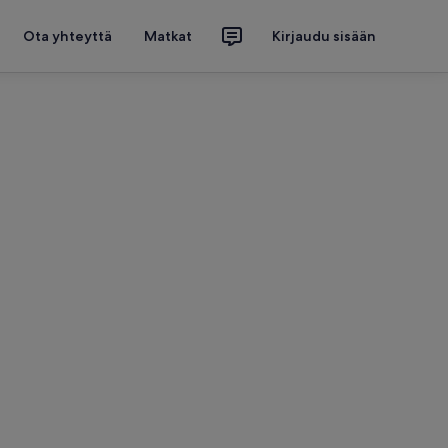
Ota yhteyttä
Matkat
Kirjaudu sisään