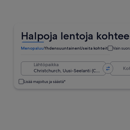
Halpoja lentoja kohte
Menopaluu
Yhdensuuntainen
Useita kohteita
Vain suor
Kohde
Lähtöpaikka
Lisää majoitus ja säästä*