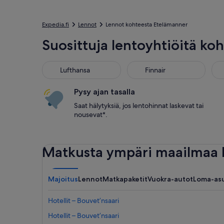
Expedia.fi
Lennot
Lennot kohteesta Etelämanner
Suosittuja lentoyhtiöitä ko
Lufthansa
Finnair
Pysy ajan tasalla
Saat hälytyksiä, jos lentohinnat laskevat tai
nousevat*.
Matkusta ympäri maailmaa E
Majoitus
Lennot
Matkapaketit
Vuokra-autot
Loma-as
Hotellit – Bouvet’nsaari
Hotellit – Bouvet’nsaari