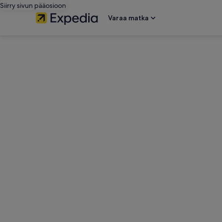
Siirry sivun pääosioon
Varaa matka