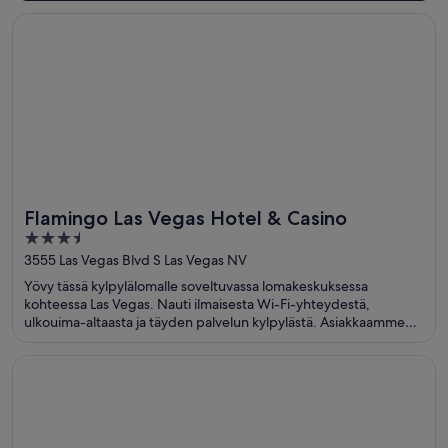
Avautuu uuteen ikkunaan
Flamingo Las Vegas Hotel & Casino
Flamingo Las Vegas Hotel & Casino
3.5
out
3555 Las Vegas Blvd S Las Vegas NV
of
Yövy tässä kylpylälomalle soveltuvassa lomakeskuksessa
5
kohteessa Las Vegas. Nauti ilmaisesta Wi-Fi-yhteydestä,
ulkouima-altaasta ja täyden palvelun kylpylästä. Asiakkaamme
kehuvat majoituspaikan uima-allasta ja ravintolaa
arvosteluissaan. Lähellä sijaitsevat The Linq ja Colosseum at
Avautuu uuteen ikkunaan
MGM Grand Hotel & Casino
Caesars Palace, jotka ovat suosittuja nähtävyyksiä.