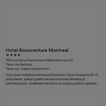
Casino at Luxor Las Vegas ja Excalibur Casino, jotka ovat
Avautuu uuteen ikkunaan
Hotel Bonaventure Montreal
suosittuja nähtävyyksiä.
Hotel Bonaventure Montreal
4
out
900 rue De La Gauchetiere West Montreal QC
Täysin hyvitettävä
of
Varaa nyt, maksa myöhemmin
5
Yövy tässä hotellissa kohteessa Montreal. Nauti ilmaisesta Wi-Fi-
yhteydestä, paikan päällä olevista kuumista lähteistä ja
kattoterassista. Asiakkaamme kehuvat majoituspaikan aamiaista
ja uima-allasta arvosteluissaan. Lähellä sijaitsevat Bell Centre ja
Sainte-Catherine-katu, jotka ovat suosittuja nähtävyyksiä.
Avautuu uuteen ikkunaan
Bellagio