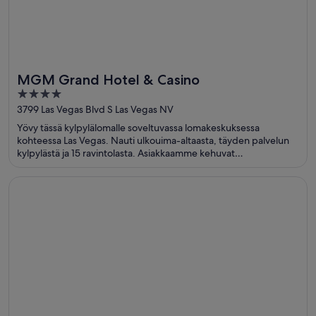
MGM Grand Hotel & Casino
4
out
3799 Las Vegas Blvd S Las Vegas NV
of
Yövy tässä kylpylälomalle soveltuvassa lomakeskuksessa
5
kohteessa Las Vegas. Nauti ulkouima-altaasta, täyden palvelun
kylpylästä ja 15 ravintolasta. Asiakkaamme kehuvat
majoituspaikan uima-allasta ja huomaavaista henkilökuntaa
arvosteluissaan. Lähellä sijaitsevat MGM Grand Casino ja Casino
Avautuu uuteen ikkunaan
Universal's Cabana Bay Beach Resort
at Aria, jotka ovat suosittuja nähtävyyksiä.