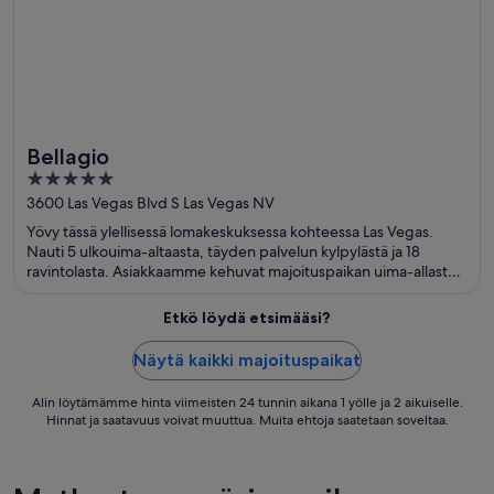
Bellagio
5
out
3600 Las Vegas Blvd S Las Vegas NV
of
Yövy tässä ylellisessä lomakeskuksessa kohteessa Las Vegas.
5
Nauti 5 ulkouima-altaasta, täyden palvelun kylpylästä ja 18
ravintolasta. Asiakkaamme kehuvat majoituspaikan uima-allasta
ja ravintolaa arvosteluissaan. Lähellä sijaitsevat Bellagio Casino ja
The Cosmopolitan Casino, jotka ovat suosittuja nähtävyyksiä.
Etkö löydä etsimääsi?
Näytä kaikki majoituspaikat
Alin löytämämme hinta viimeisten 24 tunnin aikana 1 yölle ja 2 aikuiselle.
Hinnat ja saatavuus voivat muuttua. Muita ehtoja saatetaan soveltaa.