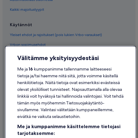
Kaikki majoitustyypit
Käytännöt
Yleiset ehdot ja rajoitukset (pois lukien Vrbo-varaukset)
Vrbon sopimusehdot
Saavutettavuus
Välitämme yksityisyydestäsi
Tietosuoja
Me ja
16
kumppanimme tallennamme laitteeseesi
Evästeet
tietoja ja/tai haemme niitä siitä, jotta voimme käsitellä
henkilötietoja. Näitä tietoja ovat esimerkiksi evästeissä
Käyttöehdot
olevat yksilölliset tunnisteet. Napsauttamalla alla olevaa
Oikeudelliset tiedot / ota meihin yhteyttä
linkkiä voit hyväksyä tai hallinnoida valintojasi. Voit tehdä
tämän myös myöhemmin Tietosuojakäytäntö-
Sisältövaatimukset ja ilmoituksen tekeminen sisällöstä
sivullamme. Valintasi välitetään kumppaneillemme,
eivätkä ne vaikuta selaustietoihin.
Tuki
Me ja kumppanimme käsittelemme tietojasi
Ota yhteyttä
tarjotaksemme: