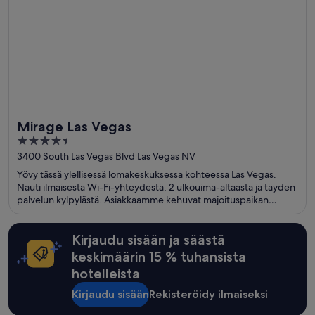
Mirage Las Vegas
4.5
out
3400 South Las Vegas Blvd Las Vegas NV
of
Yövy tässä ylellisessä lomakeskuksessa kohteessa Las Vegas.
5
Nauti ilmaisesta Wi-Fi-yhteydestä, 2 ulkouima-altaasta ja täyden
palvelun kylpylästä. Asiakkaamme kehuvat majoituspaikan
aamiaista ja uima-allasta arvosteluissaan. Lähellä sijaitsevat
Colosseum at Caesars Palace ja The Venetian Casino, jotka ovat
suosittuja nähtävyyksiä.
Kirjaudu sisään ja säästä
keskimäärin 15 % tuhansista
hotelleista
Kirjaudu sisään
Rekisteröidy ilmaiseksi