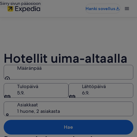
Siirry sivun pääosioon
Hanki sovellus
Hotellit uima-altaalla
Määränpää
Määränpää
Tulopäivä
Lähtöpäivä
5.9.
6.9.
Asiakkaat
1 huone, 2 asiakasta
Hae