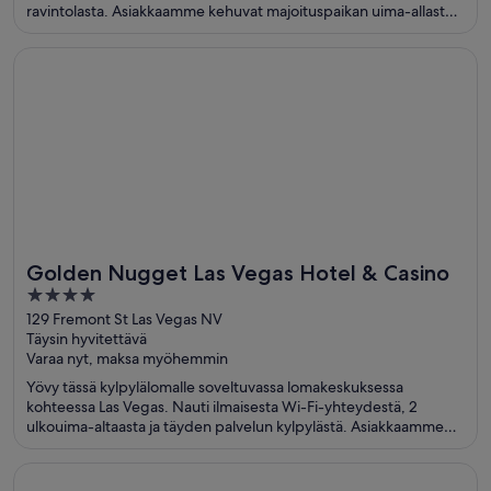
ravintolasta. Asiakkaamme kehuvat majoituspaikan uima-allasta
ja ravintolaa arvosteluissaan. Lähellä sijaitsevat Casino at Luxor
Las Vegas ja Excalibur Casino, jotka ovat suosittuja nähtävyyksiä.
Avautuu uuteen ikkunaan
Golden Nugget Las Vegas Hotel & Casino
Golden Nugget Las Vegas Hotel & Casino
4
out
129 Fremont St Las Vegas NV
Täysin hyvitettävä
of
Varaa nyt, maksa myöhemmin
5
Yövy tässä kylpylälomalle soveltuvassa lomakeskuksessa
kohteessa Las Vegas. Nauti ilmaisesta Wi-Fi-yhteydestä, 2
ulkouima-altaasta ja täyden palvelun kylpylästä. Asiakkaamme
kehuvat majoituspaikan uima-allasta ja ravintolaa
arvosteluissaan. Lähellä sijaitsevat Golden Nugget Casino ja
Avautuu uuteen ikkunaan
Mirage Las Vegas
Fremont Street Experience, jotka ovat suosittuja nähtävyyksiä.