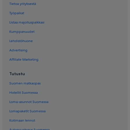
Tietoa yrityksestä
Työpaikat
Listaa majoituspaikkasi
Kumppanuudet
Lehdistöhuone
Advertising
Affiliate Marketing
Tutustu
Suomen matkaopas
Hotellit Suomessa
Loma-asunnot Suomessa
Lomapaketit Suomessa
Kotimaan lennot
Autonvuokraus Suomessa