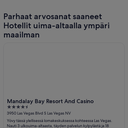
Parhaat arvosanat saaneet
New York
Chicago
Hotellit uima-altaalla ympäri
125 hotellia uima-altaalla
458 hotel
maailman
Avautuu uuteen ikkunaan
Mandalay Bay Resort And Casino
Mandalay Bay Resort And Casino
4.5
out
3950 Las Vegas Blvd S Las Vegas NV
of
Yövy tässä ylellisessä lomakeskuksessa kohteessa Las Vegas.
5
Nauti 3 ulkouima-altaasta, täyden palvelun kylpylästä ja 18