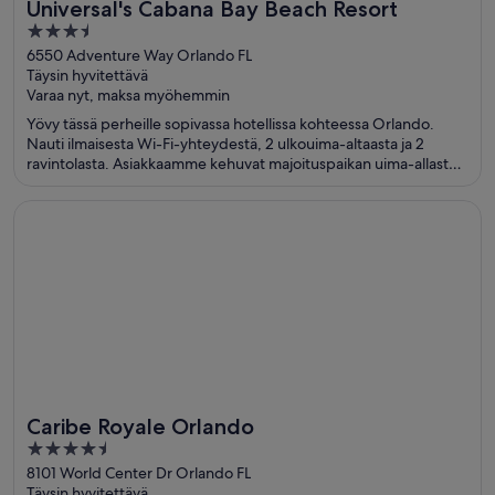
Universal's Cabana Bay Beach Resort
3.5
out
6550 Adventure Way Orlando FL
Täysin hyvitettävä
of
Varaa nyt, maksa myöhemmin
5
Yövy tässä perheille sopivassa hotellissa kohteessa Orlando.
Nauti ilmaisesta Wi-Fi-yhteydestä, 2 ulkouima-altaasta ja 2
ravintolasta. Asiakkaamme kehuvat majoituspaikan uima-allasta
ja huomaavaista henkilökuntaa arvosteluissaan. Lähellä sijaitsevat
Universal’s Islands of Adventure™ ja Universal’s Volcano Bay™,
Avautuu uuteen ikkunaan
Caribe Royale Orlando
jotka ovat suosittuja nähtävyyksiä.
Caribe Royale Orlando
4.5
out
8101 World Center Dr Orlando FL
Täysin hyvitettävä