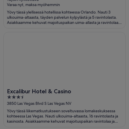
of
Varaa nyt, maksa myöhemmin
5
Yövy tässä ylellisessä hotellissa kohteessa Orlando. Nauti 3
ulkouima-altaasta, täyden palvelun kylpylästä ja 5 ravintolasta.
Asiakkaamme kehuvat majoituspaikan uima-allasta ja ravintolaa
arvosteluissaan. Lähellä sijaitsevat Disney Springs™ ja Orlando
Vineland Premium Outlets, jotka ovat suosittuja nähtävyyksiä.
Avautuu uuteen ikkunaan
Excalibur Hotel & Casino
Excalibur Hotel & Casino
3.5
out
3850 Las Vegas Blvd S Las Vegas NV
of
Yövy tässä liikematkustukseen soveltuvassa lomakeskuksessa
5
kohteessa Las Vegas. Nauti ulkouima-altaasta, 16 ravintolasta ja
kasinosta. Asiakkaamme kehuvat majoituspaikan ravintolaa ja
huomaavaista henkilökuntaa arvosteluissaan. Lähellä sijaitsevat