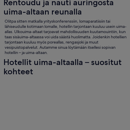
Rentoudu ja nauti auringosta
uima-altaan reunalla
Olitpa sitten matkalla yrityskonferenssiin, lomaparatiisiin tai
lähiseudulle kotimaan lomalle, hotellin tarjontaan kuuluu usein uima-
allas. Ulkouima-altaat tarjoavat mahdollisuuden kuutamouintiin, kun
taas sisäuima-altaassa voi uida säästä huolimatta. Joidenkin hotellien
tarjontaan kuuluu myös poreallas, rengasjoki ja muut
vesipuistopalvelut. Autamme sinua löytämään itsellesi sopivan
hotellin – ja uima-altaan.
Hotellit uima-altaalla – suositut
kohteet