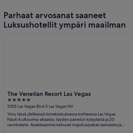
Parhaat arvosanat saaneet
Las Vegas
New Yor
Luksushotellit ympäri maailman
189 luksushotellia
502 luks
Avautuu uuteen ikkunaan
The Venetian Resort Las Vegas
The Venetian Resort Las Vegas
5
out
3355 Las Vegas Blvd S Las Vegas NV
of
Yövy tässä ylellisessä lomakeskuksessa kohteessa Las Vegas.
5
Nauti 4 ulkouima-altaasta, täyden palvelun kylpylästä ja 20
ravintolasta. Asiakkaamme kehuvat majoituspaikan aamiaista ja
uima-allasta arvosteluissaan. Lähellä sijaitsevat The Venetian