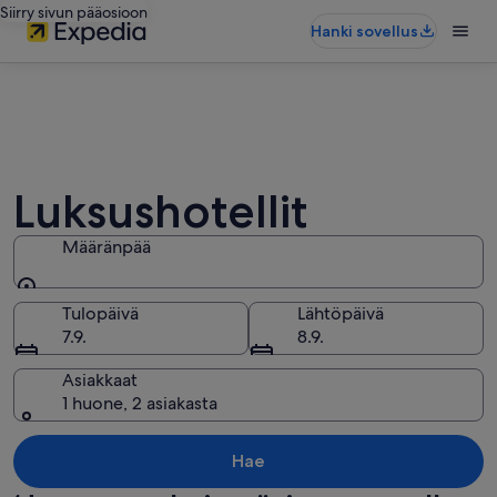
Siirry sivun pääosioon
Hanki sovellus
Luksushotellit
Määränpää
Määränpää
Tulopäivä
Lähtöpäivä
7.9.
8.9.
Asiakkaat
1 huone, 2 asiakasta
Hae