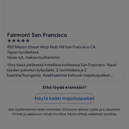
Fairmont San Francisco
5
out
950 Mason Street Atop Nob Hill San Francisco CA
Täysin hyvitettävä
of
Varaa nyt, maksa myöhemmin
5
Yövy tässä ylellisessä hotellissa kohteessa San Francisco. Nauti
täyden palvelun kylpylästä, 2 ravintolasta ja 2
baarista/loungesta. Asiakkaamme kehuvat majoituspaikan
huomaavaista henkilökuntaa arvosteluissaan. Lähellä sijaitsevat
Lombard Street ja Pier 39, jotka ovat suosittuja nähtävyyksiä.
Etkö löydä etsimääsi?
Näytä kaikki majoituspaikat
Alin löytämämme hinta viimeisten 24 tunnin aikana 1 yölle ja 2 aikuiselle.
Hinnat ja saatavuus voivat muuttua. Muita ehtoja saatetaan soveltaa.