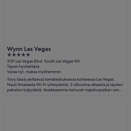
Wynn Las Vegas
5
out
3131 Las Vegas Blvd. South Las Vegas NV
Täysin hyvitettävä
of
Varaa nyt, maksa myöhemmin
5
Yövy tässä ylellisessä lomakeskuksessa kohteessa Las Vegas.
Nauti ilmaisesta Wi-Fi-yhteydestä, 3 ulkouima-altaasta ja täyden
palvelun kylpylästä. Asiakkaamme kehuvat majoituspaikan uima-
allasta ja huomaavaista henkilökuntaa arvosteluissaan. Lähellä
sijaitsevat The Venetian Casino ja Sphere, jotka ovat suosittuja
Avautuu uuteen ikkunaan
Caesars Palace
nähtävyyksiä.