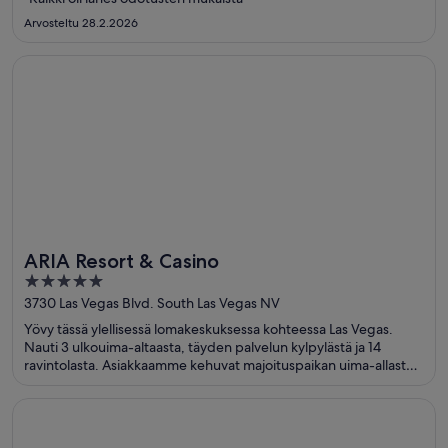
Arvosteltu 28.2.2026
Avautuu uuteen ikkunaan
ARIA Resort & Casino
ARIA Resort & Casino
5
out
3730 Las Vegas Blvd. South Las Vegas NV
of
Yövy tässä ylellisessä lomakeskuksessa kohteessa Las Vegas.
5
Nauti 3 ulkouima-altaasta, täyden palvelun kylpylästä ja 14
ravintolasta. Asiakkaamme kehuvat majoituspaikan uima-allasta
ja huomaavaista henkilökuntaa arvosteluissaan. Lähellä sijaitsevat
Casino at Aria ja The Cosmopolitan Casino, jotka ovat suosittuja
Avautuu uuteen ikkunaan
Palace Hotel, a Luxury Collection Hotel, San Francisco
nähtävyyksiä.