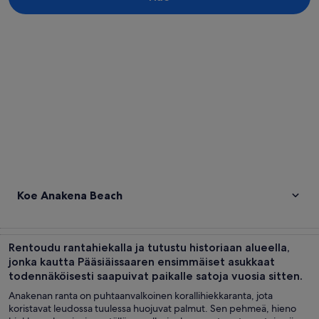
Tarkastele karttaa
Koe Anakena Beach
Rentoudu rantahiekalla ja tutustu historiaan alueella,
jonka kautta Pääsiäissaaren ensimmäiset asukkaat
todennäköisesti saapuivat paikalle satoja vuosia sitten.
Anakenan ranta on puhtaanvalkoinen korallihiekkaranta, jota
koristavat leudossa tuulessa huojuvat palmut. Sen pehmeä, hieno