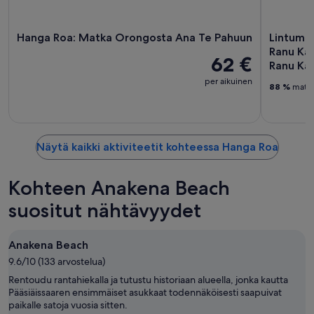
Hanga Roa: Matka Orongosta Ana Te Pahuun
Lintumi
Ranu Kau
62 €
Ranu Ka
per aikuinen
88 %
matkai
Näytä kaikki aktiviteetit kohteessa Hanga Roa
Kohteen Anakena Beach
suositut nähtävyydet
Anakena Beach
9.6/10 (133 arvostelua)
Rentoudu rantahiekalla ja tutustu historiaan alueella, jonka kautta
Pääsiäissaaren ensimmäiset asukkaat todennäköisesti saapuivat
paikalle satoja vuosia sitten.