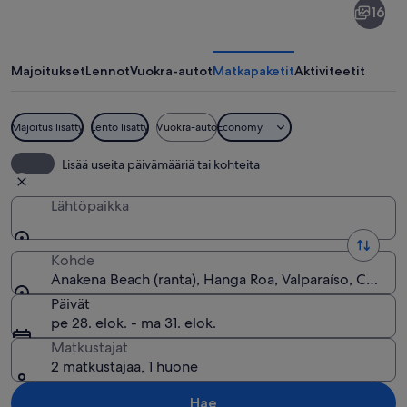
16
Beach
Majoitukset
Lennot
Vuokra-autot
Matkapaketit
Aktiviteetit
Majoitus lisätty
Lento lisätty
Vuokra-auto
Economy
Kirkasvetinen, turkoosinsävyinen ranta,
Lisää useita päivämääriä tai kohteita
Lähtöpaikka
Kohde
Anakena Beach (ranta), Hanga Roa, Valparaíso, Chile
Päivät
pe 28. elok. - ma 31. elok.
Matkustajat
2 matkustajaa, 1 huone
Hae