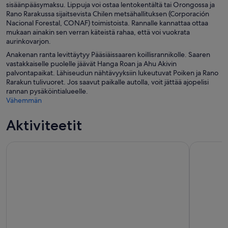
sisäänpääsymaksu. Lippuja voi ostaa lentokentältä tai Orongossa ja
Rano Rarakussa sijaitsevista Chilen metsähallituksen (Corporación
Nacional Forestal, CONAF) toimistoista. Rannalle kannattaa ottaa
mukaan ainakin sen verran käteistä rahaa, että voi vuokrata
aurinkovarjon.
Anakenan ranta levittäytyy Pääsiäissaaren koillisrannikolle. Saaren
vastakkaiselle puolelle jäävät Hanga Roan ja Ahu Akivin
palvontapaikat. Lähiseudun nähtävyyksiin lukeutuvat Poiken ja Rano
Rarakun tulivuoret. Jos saavut paikalle autolla, voit jättää ajopelisi
rannan pysäköintialueelle.
Vähemmän
Aktiviteetit
Hanga Roa: Matka Orongosta Ana Te Pahuun
Lintumiehe