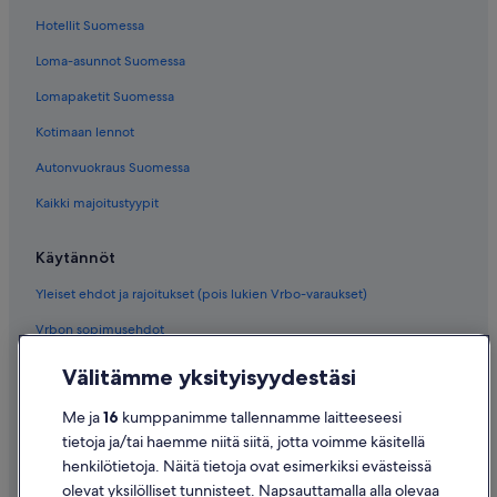
Hotellit Suomessa
Loma-asunnot Suomessa
Lomapaketit Suomessa
Kotimaan lennot
Autonvuokraus Suomessa
Kaikki majoitustyypit
Käytännöt
Yleiset ehdot ja rajoitukset (pois lukien Vrbo-varaukset)
Vrbon sopimusehdot
Saavutettavuus
Välitämme yksityisyydestäsi
Tietosuoja
Me ja
16
kumppanimme tallennamme laitteeseesi
Evästeet
tietoja ja/tai haemme niitä siitä, jotta voimme käsitellä
henkilötietoja. Näitä tietoja ovat esimerkiksi evästeissä
Käyttöehdot
olevat yksilölliset tunnisteet. Napsauttamalla alla olevaa