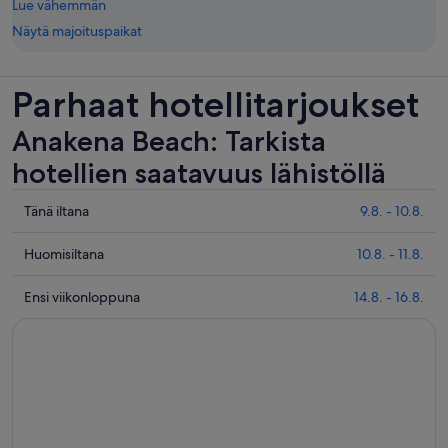
Lue vähemmän
Näytä majoituspaikat
Parhaat hotellitarjoukset
Anakena Beach: Tarkista
hotellien saatavuus lähistöllä
Tarkista
Tänä iltana
9.8. - 10.8.
hinnat
lähellä
Tarkista
Huomisiltana
10.8. - 11.8.
kohdetta
hinnat
Anakena
lähellä
Tarkista
Ensi viikonloppuna
14.8. - 16.8.
Beach
kohdetta
hinnat
täksi
Anakena
lähellä
illaksi
Beach
kohdetta
eli
huomisillaksi
Anakena
9.8.
eli
Beach
-
10.8.
ensi
10.8.
-
viikonlopuksi