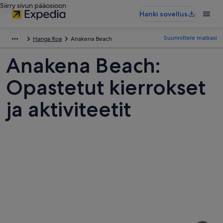
Siirry sivun pääosioon
Hanki sovellus
Suunnittele matkasi
Hanga Roa
Anakena Beach
Anakena Beach:
Opastetut kierrokset
ja aktiviteetit
Kuvia
kohteesta
Anakena