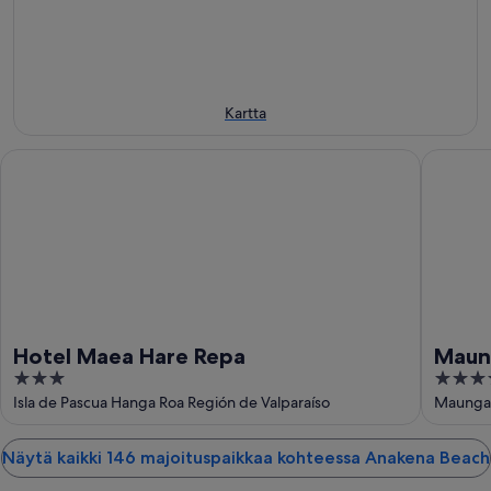
11.8.
eli
14.8.
-
16.8.
Kartta
Hotel Maea Hare Repa
Maunga 
Hotel Maea Hare Repa
Maun
3
4
out
out
Isla de Pascua Hanga Roa Región de Valparaíso
Maunga 
of
of
5
5
Näytä kaikki 146 majoituspaikkaa kohteessa Anakena Beach