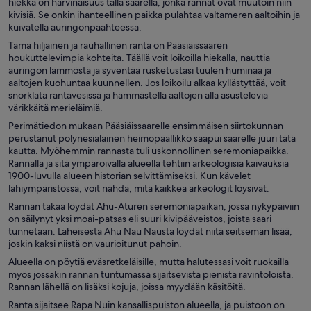
hiekka on harvinaisuus tällä saarella, jonka rannat ovat muutoin niin
kivisiä. Se onkin ihanteellinen paikka pulahtaa valtameren aaltoihin ja
kuivatella auringonpaahteessa.
Tämä hiljainen ja rauhallinen ranta on Pääsiäissaaren
houkuttelevimpia kohteita. Täällä voit loikoilla hiekalla, nauttia
auringon lämmöstä ja syventää rusketustasi tuulen huminaa ja
aaltojen kuohuntaa kuunnellen. Jos loikoilu alkaa kyllästyttää, voit
snorklata rantavesissä ja hämmästellä aaltojen alla asustelevia
värikkäitä merieläimiä.
Perimätiedon mukaan Pääsiäissaarelle ensimmäisen siirtokunnan
perustanut polynesialainen heimopäällikkö saapui saarelle juuri tätä
kautta. Myöhemmin rannasta tuli uskonnollinen seremoniapaikka.
Rannalla ja sitä ympäröivällä alueella tehtiin arkeologisia kaivauksia
1900-luvulla alueen historian selvittämiseksi. Kun kävelet
lähiympäristössä, voit nähdä, mitä kaikkea arkeologit löysivät.
Rannan takaa löydät Ahu-Aturen seremoniapaikan, jossa nykypäiviin
on säilynyt yksi moai-patsas eli suuri kivipääveistos, joista saari
tunnetaan. Läheisestä Ahu Nau Nausta löydät niitä seitsemän lisää,
joskin kaksi niistä on vaurioitunut pahoin.
Alueella on pöytiä eväsretkeläisille, mutta halutessasi voit ruokailla
myös jossakin rannan tuntumassa sijaitsevista pienistä ravintoloista.
Rannan lähellä on lisäksi kojuja, joissa myydään käsitöitä.
Ranta sijaitsee Rapa Nuin kansallispuiston alueella, ja puistoon on