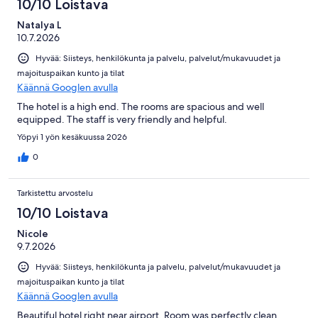
10/10 Loistava
Natalya L
10.7.2026
Hyvää: Siisteys, henkilökunta ja palvelu, palvelut/mukavuudet ja
majoituspaikan kunto ja tilat
Käännä Googlen avulla
The hotel is a high end. The rooms are spacious and well
equipped. The staff is very friendly and helpful.
Yöpyi 1 yön kesäkuussa 2026
0
Tarkistettu arvostelu
10/10 Loistava
Nicole
9.7.2026
Hyvää: Siisteys, henkilökunta ja palvelu, palvelut/mukavuudet ja
majoituspaikan kunto ja tilat
Käännä Googlen avulla
Beautiful hotel right near airport. Room was perfectly clean,