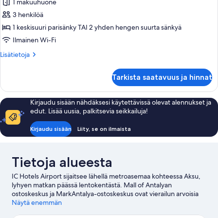
hengen
1 makuuhuone
deluxe-
3 henkilöä
huone
1 keskisuuri parisänky TAI 2 yhden hengen suurta sänkyä
(yksi
Ilmainen Wi-Fi
tai
Lisätietoja
Lisätietoja
kaksi
huoneesta
sänkyä)
Kahden
Tarkista saatavuus ja hinnat
kuvat
hengen
deluxe-
huone
Kirjaudu sisään nähdäksesi käytettävissä olevat alennukset ja
(yksi
edut. Lisää uusia, palkitsevia seikkailuja!
tai
kaksi
Kirjaudu sisään
Liity, se on ilmaista
sänkyä)
Tietoja alueesta
IC Hotels Airport sijaitsee lähellä metroasemaa kohteessa Aksu,
lyhyen matkan päässä lentokentästä. Mall of Antalyan
ostoskeskus ja MarkAntalya-ostoskeskus ovat vierailun arvoisia
kohteita shoppailemaan haluaville, ja alueen luonnonkauneuteen
Näytä enemmän
voi tutustua kohteissa Laran ranta ja Konyaaltin rantapuisto.