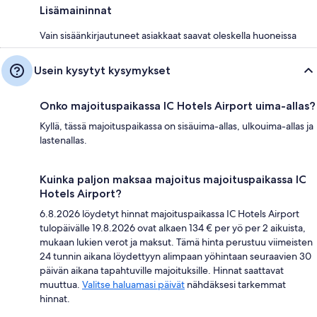
Lisämaininnat
Vain sisäänkirjautuneet asiakkaat saavat oleskella huoneissa
Usein kysytyt kysymykset
Onko majoituspaikassa IC Hotels Airport uima-allas?
Kyllä, tässä majoituspaikassa on sisäuima-allas, ulkouima-allas ja
lastenallas.
Kuinka paljon maksaa majoitus majoituspaikassa IC
Hotels Airport?
6.8.2026 löydetyt hinnat majoituspaikassa IC Hotels Airport
tulopäivälle 19.8.2026 ovat alkaen 134 € per yö per 2 aikuista,
mukaan lukien verot ja maksut. Tämä hinta perustuu viimeisten
24 tunnin aikana löydettyyn alimpaan yöhintaan seuraavien 30
päivän aikana tapahtuville majoituksille. Hinnat saattavat
muuttua.
Valitse haluamasi päivät
nähdäksesi tarkemmat
hinnat.