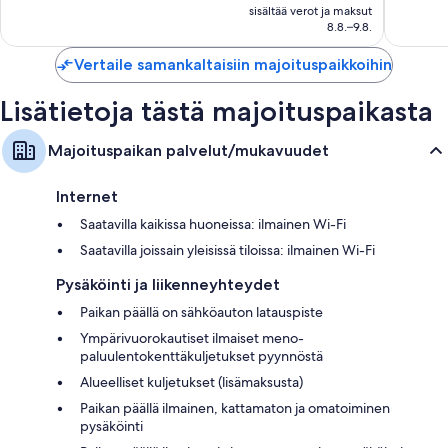
on
327
sisältää verot ja maksut
arvostel
Muihin huoneiden mukavuuksiin lukeutuvat:
148 €
8.8.–9.8.
arvostelua
Ilmaiset vauvansängyt ja ilmaiset lisävuoteet
Vertaile samankaltaisiin majoituspaikkoihin
Kylpyhuoneet, joista löytyy syvät kylpyammeet ja ilmaiset
hygieniatuotteet
Lisätietoja tästä majoituspaikasta
32-tuumainen LED-televisio, josta löytyy korkealuokkaiset kanavat
Päivittäinen siivous, työpöydät ja puhelimet
Majoituspaikan palvelut/mukavuudet
Internet
Saatavilla kaikissa huoneissa: ilmainen Wi-Fi
Saatavilla joissain yleisissä tiloissa: ilmainen Wi-Fi
Pysäköinti ja liikenneyhteydet
Paikan päällä on sähköauton latauspiste
Ympärivuorokautiset ilmaiset meno-
paluulentokenttäkuljetukset pyynnöstä
Alueelliset kuljetukset (lisämaksusta)
Paikan päällä ilmainen, kattamaton ja omatoiminen
pysäköinti