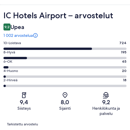
Arvostelut
IC Hotels Airport – arvostelut
Upea
9,2
1 002 arvostelua
Arvosana
10–Loistava
724
10
Arvosana
8–Hyvä
195
-
8
Loistava.
Arvosana
6–OK
45
-
724
6
Hyvä.
Arvosana
4–Huono
20
kautta
-
195
4
1002
OK.
Arvosana
2–Hirveä
18
kautta
-
arvostelua
45
2
1002
Huono.
kautta
-
arvostelua
20
1002
Hirveä.
kautta
9,4
8,0
9,2
arvostelua
18
1002
Siisteys
Sijainti
Henkilökunta ja
kautta
arvostelua
palvelu
1002
Arvostelut
arvostelua
Tarkistettu arvostelu