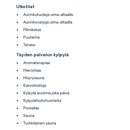
Ulkotilat
Aurinkotuoleja uima-altaalla
Aurinkovarjoja uima-altaalla
Piknikalue
Puutarha
Terassi
Täyden palvelun kylpylä
Aromaterapiaa
Hierontaa
Höyrysauna
Kasvohoitoja
Kylpylä avoinna joka päivä
Kylpylähoitohuoneita
Poreallas
Sauna
Turkkilainen sauna