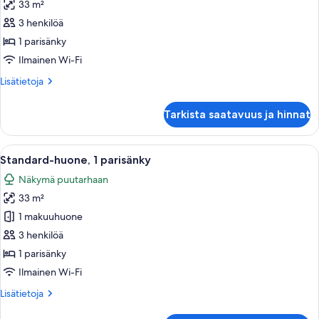
33 m²
Standard-
huone,
3 henkilöä
1
1 parisänky
parisänky,
Ilmainen Wi-Fi
esteetön
Lisätietoja
Lisätietoja
kuvat
huoneesta
Standard-
Tarkista saatavuus ja hinnat
huone,
1
parisänky,
Avaa
Hotellihuone, jossa on sänky, työpöytä,
7
esteetön
Standard-huone, 1 parisänky
kaikki
Näkymä puutarhaan
huonetyypin
33 m²
Standard-
huone,
1 makuuhuone
1
3 henkilöä
parisänky
1 parisänky
kuvat
Ilmainen Wi-Fi
Lisätietoja
Lisätietoja
huoneesta
Standard-