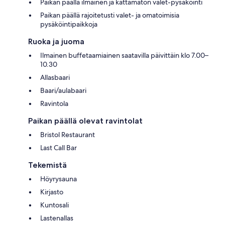
Paikan päällä ilmainen ja kattamaton valet-pysäköinti
Paikan päällä rajoitetusti valet- ja omatoimisia
pysäköintipaikkoja
Ruoka ja juoma
Ilmainen buffetaamiainen saatavilla päivittäin klo 7.00–
10.30
Allasbaari
Baari/aulabaari
Ravintola
Paikan päällä olevat ravintolat
Bristol Restaurant
Last Call Bar
Tekemistä
Höyrysauna
Kirjasto
Kuntosali
Lastenallas