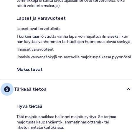
Lemmikkejä ei sallita (avustajaeläimet ovat tervetulleita, eikä
niistä veloiteta maksuja)
Lapset ja varavuoteet
Lapset ovat tervetulleita
1 korkeintaan 6 vuotta vanha lapsi voi majoittua ilmaiseksi, kun
hän käyttää vanhemman tai huoltajan huoneessa olevia sänkyjä.
Ilmaiset varavuoteet
Ilmaisia vauvansänkyjä on saatavilla majoituspaikassa pyynnöstä
Maksutavat
Tärkeää tietoa
Hyvä tietää
Tätä majoituspaikkaa hallinnoi majoitusyritys. Se tarjoaa
majoitusta kaupankäynti-, ammatinharjoittamis- tai
liiketoimintatarkoituksissa.