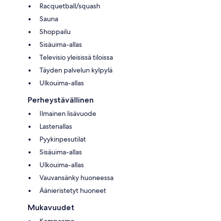
Racquetball/squash
Sauna
Shoppailu
Sisäuima-allas
Televisio yleisissä tiloissa
Täyden palvelun kylpylä
Ulkouima-allas
Perheystävällinen
Ilmainen lisävuode
Lastenallas
Pyykinpesutilat
Sisäuima-allas
Ulkouima-allas
Vauvansänky huoneessa
Äänieristetyt huoneet
Mukavuudet
Kampaamo