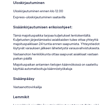
Uloskirjautuminen
Uloskirjautuminen ennen klo 12.00
Express-uloskirjautuminen saatavilla
Sisäänkirjautumisen erikoisohjeet:
Tämä majoituspaikka tarjoaa kuljetukset lentokentältä.
Kuljetusten järjestämiseksi asiakkaiden tulee ottaa yhteyttä
majoituspaikkaan 24 tuntia ennen saapumista. Yhteystiedot
löytyvät varauksen jälkeen lähetetystä varausvahvistuksesta.
Vastaanoton henkilökunta ottaa saapuvat asiakkaat vastaan
paikan päällä
Majoituspaikan antamien tietojen käännöksissä on saatettu
käyttää automatisoituja käännöstyökaluja
Sisäänpääsy
Vastaanottovirkailija
Lemmikit