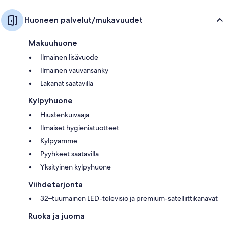
Huoneen palvelut/mukavuudet
Makuuhuone
Ilmainen lisävuode
Ilmainen vauvansänky
Lakanat saatavilla
Kylpyhuone
Hiustenkuivaaja
Ilmaiset hygieniatuotteet
Kylpyamme
Pyyhkeet saatavilla
Yksityinen kylpyhuone
Viihdetarjonta
32–tuumainen LED-televisio ja premium-satelliittikanavat
Ruoka ja juoma