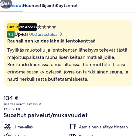
68+
Yleistiedot
Huoneet
Sijainti
Käytännöt
4.0
Luksus
VIP Access
tähden
Upea
1 002 arvostelua
9,2
majoituspaikka
Rauhallinen keidas lähellä lentokenttää
Tyylikäs muotoilu ja lentokentän läheisyys tekevät tästä
majoituspaikasta rauhallisen keitaan matkailijoille.
Rentoudu kauniissa uima-altaassa, hemmottele itseäsi
Sisäuima-allas, ulkouima-allas, aurink
erinomaisessa kylpylässä, jossa on turkkilainen sauna, ja
nauti herkullisesta buffetaamiaisesta.
Nykyinen
134 €
hinta
sisältää verot ja maksut
on
19.8.–20.8.
134 €
Suositut palvelut/mukavuudet
Uima-allas
Aamiainen sisältyy hintaan