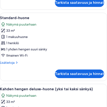
Tarkista saatavuus ja hinnat
huone,
1
parisänky
Avaa
Hotellihuone, jossa on sänky, työpöytä,
7
Standard-huone
kaikki
Näkymä puutarhaan
huonetyypin
33 m²
Standard-
huone
1 makuuhuone
kuvat
1 henkilö
1 yhden hengen suuri sänky
Ilmainen Wi-Fi
Lisätietoja
Lisätietoja
huoneesta
Standard-
Tarkista saatavuus ja hinnat
huone
Avaa
Hotellihuone, jossa on suuri sänky, työ
7
Kahden hengen deluxe-huone (yksi tai kaksi sänkyä)
kaikki
Näkymä puutarhaan
huonetyypin
33 m²
Kahden