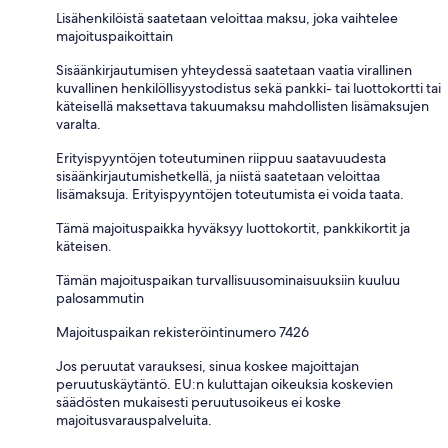
Lisähenkilöistä saatetaan veloittaa maksu, joka vaihtelee
majoituspaikoittain
Sisäänkirjautumisen yhteydessä saatetaan vaatia virallinen
kuvallinen henkilöllisyystodistus sekä pankki- tai luottokortti tai
käteisellä maksettava takuumaksu mahdollisten lisämaksujen
varalta.
Erityispyyntöjen toteutuminen riippuu saatavuudesta
sisäänkirjautumishetkellä, ja niistä saatetaan veloittaa
lisämaksuja. Erityispyyntöjen toteutumista ei voida taata.
Tämä majoituspaikka hyväksyy luottokortit, pankkikortit ja
käteisen.
Tämän majoituspaikan turvallisuusominaisuuksiin kuuluu
palosammutin
Majoituspaikan rekisteröintinumero 7426
Jos peruutat varauksesi, sinua koskee majoittajan
peruutuskäytäntö. EU:n kuluttajan oikeuksia koskevien
säädösten mukaisesti peruutusoikeus ei koske
majoitusvarauspalveluita.