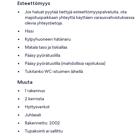
Esteettömyys
Jos haluat pyytää tiettyjä esteettömyyspalveluita, ota
majoituspaikkaan yhteyttä käyttäen varausvahvistuksessa
olevia yhteystietoja.
Hissi
Kylpyhuoneen hätänaru
Matala taso ja tiskiallas
Pääsy pyörätuolilla
Pääsy pyörätuolilla (mahdollisia rajoituksia)
Tukitanko WC-istuimen lähellä
Muuta
1 rakennus
2 kerrosta
Hyttysverkot
Juhlasali
Rakennettu: 2002
Tupakointi ei sallittu