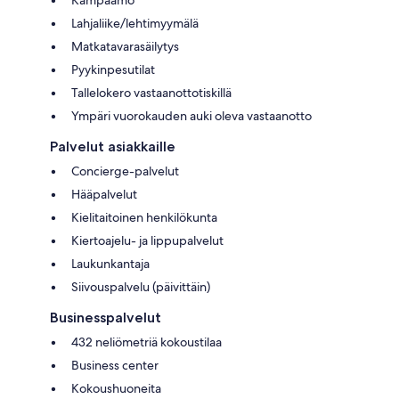
Lahjaliike/lehtimyymälä
Matkatavarasäilytys
Pyykinpesutilat
Tallelokero vastaanottotiskillä
Ympäri vuorokauden auki oleva vastaanotto
Palvelut asiakkaille
Concierge-palvelut
Hääpalvelut
Kielitaitoinen henkilökunta
Kiertoajelu- ja lippupalvelut
Laukunkantaja
Siivouspalvelu (päivittäin)
Businesspalvelut
432 neliömetriä kokoustilaa
Business center
Kokoushuoneita