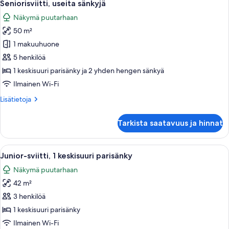
7
Seniorisviitti, useita sänkyjä
kaikki
Näkymä puutarhaan
huonetyypin
50 m²
Seniorisviitti,
useita
1 makuuhuone
sänkyjä
5 henkilöä
kuvat
1 keskisuuri parisänky ja 2 yhden hengen sänkyä
Ilmainen Wi-Fi
Lisätietoja
Lisätietoja
huoneesta
Seniorisviitti,
Tarkista saatavuus ja hinnat
useita
sänkyjä
Avaa
Hotellihuone, jossa on suuri sänky, kak
7
Junior-sviitti, 1 keskisuuri parisänky
kaikki
Näkymä puutarhaan
huonetyypin
42 m²
Junior-
sviitti,
3 henkilöä
1
1 keskisuuri parisänky
keskisuuri
Ilmainen Wi-Fi