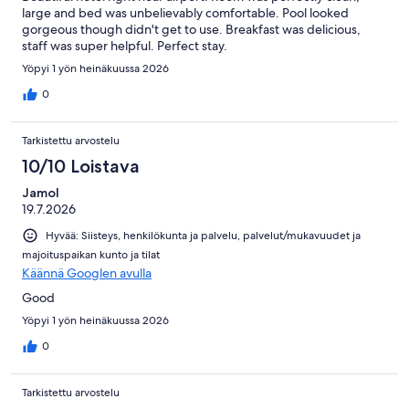
large and bed was unbelievably comfortable. Pool looked
gorgeous though didn't get to use. Breakfast was delicious,
staff was super helpful. Perfect stay.
Yöpyi 1 yön heinäkuussa 2026
0
Tarkistettu arvostelu
10/10 Loistava
Jamol
19.7.2026
Hyvää: Siisteys, henkilökunta ja palvelu, palvelut/mukavuudet ja
majoituspaikan kunto ja tilat
Käännä Googlen avulla
Good
Yöpyi 1 yön heinäkuussa 2026
0
Tarkistettu arvostelu