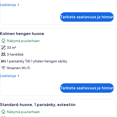
parisänky
Lisätietoja
Lisätietoja
kuvat
huoneesta
Junior-
Tarkista saatavuus ja hinnat
sviitti,
1
keskisuuri
Avaa
Hotellihuone, jossa on sänky, työpöytä,
7
parisänky
Kolmen hengen huone
kaikki
Näkymä puutarhaan
huonetyypin
33 m²
Kolmen
hengen
3 henkilöä
huone
1 parisänky TAI 1 yhden hengen sänky
kuvat
Ilmainen Wi-Fi
Lisätietoja
Lisätietoja
huoneesta
Kolmen
Tarkista saatavuus ja hinnat
hengen
huone
Avaa
Hotellihuone, jossa on sänky, työpöytä,
7
Standard-huone, 1 parisänky, esteetön
kaikki
Näkymä puutarhaan
huonetyypin