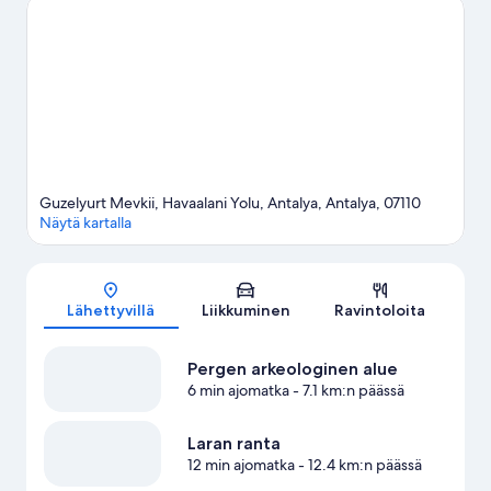
Haluatko osallistua johonkin tapahtumaan tai käydä matsissa
vierailusi aikana? Tarkista kohteen Antalya Expo Center
(monitoimiareena) tapahtumat, tai vietä ilta kohteessa Holly
Stone Esityssali.
Vieraile matkaoppaassamme kohteeseen
Antalya
Guzelyurt Mevkii, Havaalani Yolu, Antalya, Antalya, 07110
Näytä kartalla
Kartta
Lähettyvillä
Liikkuminen
Ravintoloita
Pergen arkeologinen alue
6 min ajomatka
- 7.1 km:n päässä
Laran ranta
12 min ajomatka
- 12.4 km:n päässä