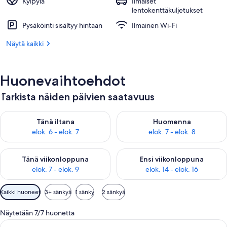
Kylpylä
Ilmaiset
lentokenttäkuljetukset
Pysäköinti sisältyy hintaan
Ilmainen Wi-Fi
Näytä kaikki
Huonevaihtoehdot
Tarkista näiden päivien saatavuus
Tarkista tämän illan saatavuus elok. 6 - elok. 7
Tarkista huomisen saatavuus el
Tänä iltana
Huomenna
elok. 6 - elok. 7
elok. 7 - elok. 8
Tarkista tämän viikonlopun saatavuus elok. 7 - elok. 9
Tarkista ensi viikonlopun saatav
Tänä viikonloppuna
Ensi viikonloppuna
elok. 7 - elok. 9
elok. 14 - elok. 16
Huoneille
Kaikki huoneet
3+ sänkyä
1 sänky
2 sänkyä
saatavilla
olevia
Näytetään 7/7 huonetta
suodattimia
Avaa
Hotellihuone, jossa on suuri sänky, ty