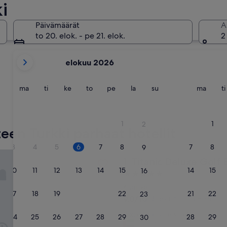
i
Istanbul
Bodrum
Päivämäärät
A
to 20. elok. - pe 21. elok.
2
tämänhetkiset
elokuu 2026
kuukautesi
ovat
August
maanantai
tiistai
keskiviikko
torstai
perjantai
lauantai
sunnuntai
maana
ma
ti
ke
to
pe
la
su
ma
ti
2026
ja
Istanbul
Bodrum
September
1
1
2
2026.
een Turkki parhaat hotellit
3
4
5
6
7
8
7
8
9
Deluxe Golf Belek
Titanic Deluxe Golf Belek
1. Titanic Deluxe Golf 
10
11
12
13
14
15
14
15
16
5.0
tähden
Kadriye
17
18
19
20
21
22
21
22
23
majoituspaikka
9.0
9,0/10
Upea
(143 arvostelua)
kautta
”
”Exceptional service”
10,
24
25
26
27
28
29
28
29
30
E
bassim
Upea,