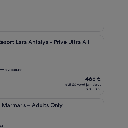
Antalya - Prive Ultra All Inclusive
sort Lara Antalya - Prive Ultra All
199 arvostelua)
Hinta
465 €
on
sisältää verot ja maksut
465 €
9.8.–10.8.
is – Adults Only
, Marmaris – Adults Only
a)