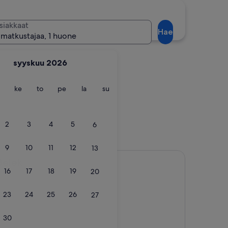
Fethiye
siakkaat
Hae
 matkustajaa, 1 huone
syyskuu 2026
ntai
tiistai
keskiviikko
torstai
perjantai
lauantai
sunnuntai
ke
to
pe
la
su
Fethiye
2
3
4
5
6
9
10
11
12
13
Belek
16
17
18
19
20
23
24
25
26
27
30