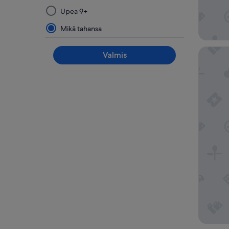
ryhmästä
Upea 9+
päivittää
hakutulokset
Mikä tahansa
Rixos P
Valmis