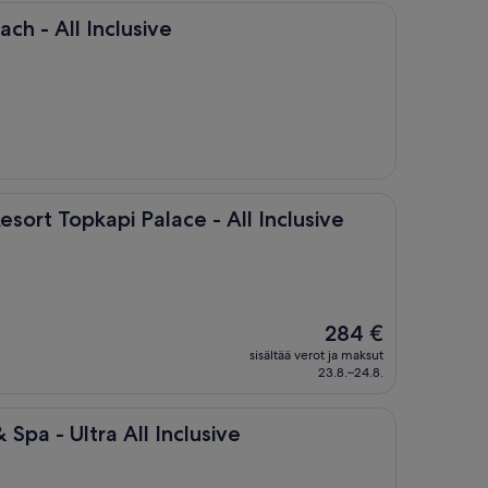
Inclusive
ch - All Inclusive
api Palace - All Inclusive
sort Topkapi Palace - All Inclusive
Hinta
284 €
on
sisältää verot ja maksut
284 €
23.8.–24.8.
tra All Inclusive
 Spa - Ultra All Inclusive