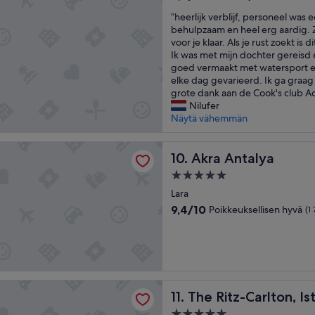
l
kautta
n
”
”heerlijk verblijf, personeel was 
i
10,
,
h
behulpzaam en heel erg aardig.
m
Erittäin
l
e
voor je klaar. Als je rust zoekt is d
e
hyvä,
a
e
Ik was met mijn dochter gereisd 
n
(46
l
r
goed vermaakt met watersport e
t
arvostelua)
i
l
elke dag gevarieerd. Ik ga graag
a
m
i
grote dank aan de Cook's club A
r
p
j
Nilufer
y
i
k
Näytä vähemmän
u
e
v
p
z
e
g
a
alya
r
Akra Antalya
10. Akra Antalya
r
,
b
a
l
5.0
l
d
a
tähden
i
Lara
e
c
majoituspaikka
j
d
9.4
9,4/10
o
Poikkeuksellisen hyvä
(1
f
t
kautta
m
,
o
10,
i
p
a
Poikkeuksellisen
d
e
s
hyvä,
a
r
p
(1 711
,
s
a
arvostelua)
l
-Carlton, Istanbul
The Ritz-Carlton, Istanbul
o
11. The Ritz-Carlton, Is
c
a
n
i
s
5.0