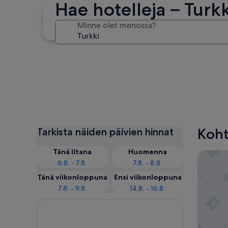
Hae hotelleja – Turkk
Alanya
Minne olet menossa?
Alanya
Koht
Tarkista näiden päivien hinnat
Tänä iltana
Huomenna
Titanic 
6.8. - 7.8.
7.8. - 8.8.
Tänä viikonloppuna
Ensi viikonloppuna
7.8. - 9.8.
14.8. - 16.8.