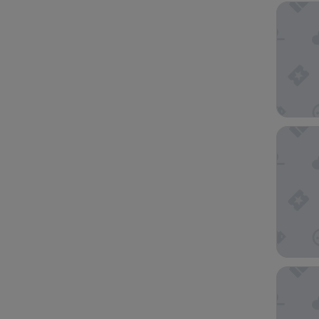
Club Bor
Swandor 
Transatl