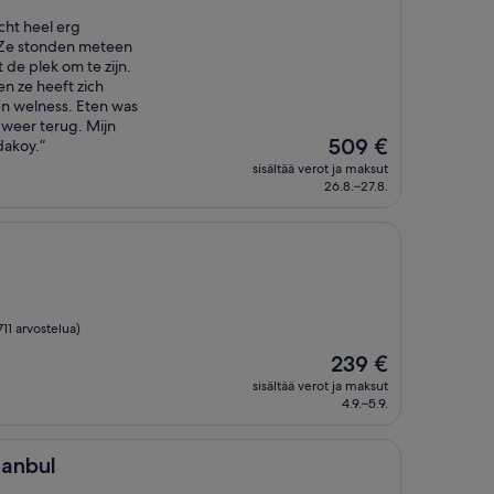
echt heel erg
 Ze stonden meteen
it de plek om te zijn.
en ze heeft zich
n welness. Eten was
 weer terug. Mijn
Hinta
509 €
dakoy.”
on
sisältää verot ja maksut
509 €
26.8.–27.8.
 711 arvostelua)
Hinta
239 €
on
sisältää verot ja maksut
239 €
4.9.–5.9.
tanbul