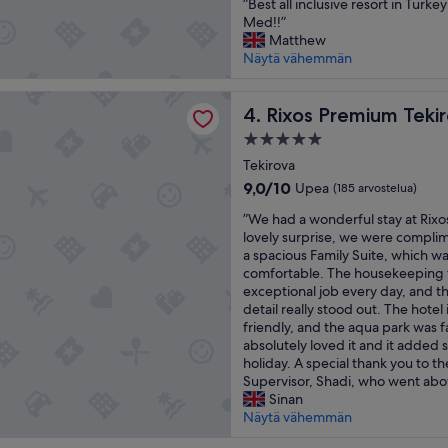
”
f
”Best all inclusive resort in Turk
10,
B
e
Med!!”
Poikkeuksellisen
e
c
Matthew
hyvä,
s
t
Näytä vähemmän
(16
t
a
arvostelua)
a
.
remium Tekirova - The Land of Legends
l
Rixos Premium Tekirova - T
L
4. Rixos Premium Teki
l
a
5.0
i
a
tähden
n
Tekirova
t
majoituspaikka
c
e
9.0
9,0/10
Upea
(185 arvostelua)
l
n
kautta
”
u
”We had a wonderful stay at Rixo
c
10,
W
s
lovely surprise, we were compli
i
Upea,
e
i
a spacious Family Suite, which wa
ó
(185
h
v
comfortable. The housekeeping 
n
arvostelua)
a
e
exceptional job every day, and th
d
d
r
detail really stood out. The hotel 
e
a
e
friendly, and the aqua park was 
l
w
s
absolutely loved it and it added 
p
o
o
holiday. A special thank you to t
e
n
r
Supervisor, Shadi, who went abo
r
d
t
Sinan
s
e
i
Näytä vähemmän
o
r
n
n