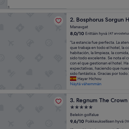
x
Näytä vähemmän
(143
31
c
arvostelua)
e
s Sorgun Hotel - All Inclusive
p
Bosphorus Sorgun Hotel - All
2. Bosphorus Sorgun Ho
t
Manavgat
i
8.0
8,0/10
Erittäin hyvä
(47 arvostelu
o
kautta
n
”
”La estancia fue perfecta. La ate
10,
a
L
que trabaja en todo el hotel, la 
Erittäin
l
a
habitación, la limpieza, la comida,
hyvä,
s
e
sido todo excelente. Se nota el c
(47
e
s
con el que gestionan el hotel. H
arvostelua)
r
t
expectativas, haciendo que nues
v
a
sido fantástica. Gracias por todo.
i
n
Hayar Hichou
c
c
Näytä vähemmän
e
i
”
a
he Crown - All inclusive
f
Regnum The Crown - All incl
3. Regnum The Crown - 
u
5.0
e
tähden
p
Belekin golfalue
majoituspaikka
e
9.6
9,6/10
Poikkeuksellisen hyvä
(1
r
kautta