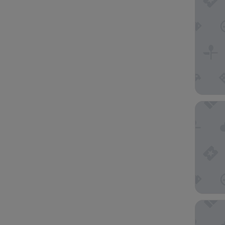
Akra Ant
The Ritz