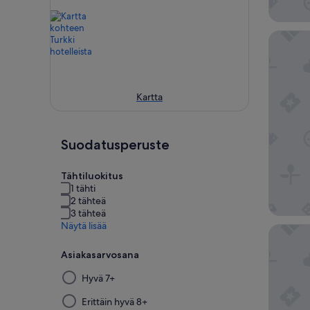
Bosphoru
Kartta
Suodatusperuste
Tähtiluokitus
1 tähti
2 tähteä
3 tähteä
Näytä lisää
Regnum T
Asiakasarvosana
Suodattimen
Hyvä 7+
valitseminen
tästä
Erittäin hyvä 8+