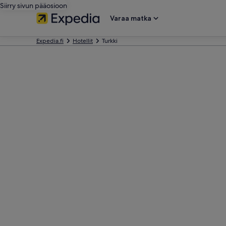
Siirry sivun pääosioon
Varaa matka
Expedia.fi
Hotellit
Turkki