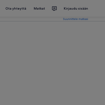
Ota yhteyttä
Matkat
Kirjaudu sisään
Suunnittele matkasi