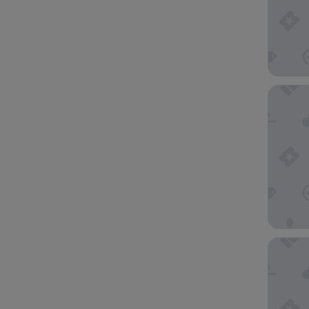
Concorde
Cook’s 