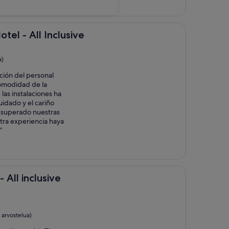
 Inclusive
tel - All Inclusive
a)
nción del personal
comodidad de la
 las instalaciones ha
uidado y el cariño
a superado nuestras
tra experiencia haya
”
usive
All inclusive
6 arvostelua)