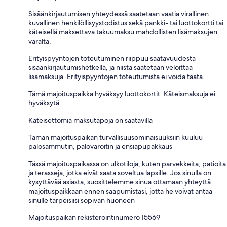
Sisäänkirjautumisen yhteydessä saatetaan vaatia virallinen
kuvallinen henkilöllisyystodistus sekä pankki- tai luottokortti tai
käteisellä maksettava takuumaksu mahdollisten lisämaksujen
varalta.
Erityispyyntöjen toteutuminen riippuu saatavuudesta
sisäänkirjautumishetkellä, ja niistä saatetaan veloittaa
lisämaksuja. Erityispyyntöjen toteutumista ei voida taata.
Tämä majoituspaikka hyväksyy luottokortit. Käteismaksuja ei
hyväksytä.
Käteisettömiä maksutapoja on saatavilla
Tämän majoituspaikan turvallisuusominaisuuksiin kuuluu
palosammutin, palovaroitin ja ensiapupakkaus
Tässä majoituspaikassa on ulkotiloja, kuten parvekkeita, patioita
ja terasseja, jotka eivät saata soveltua lapsille. Jos sinulla on
kysyttävää asiasta, suosittelemme sinua ottamaan yhteyttä
majoituspaikkaan ennen saapumistasi, jotta he voivat antaa
sinulle tarpeisiisi sopivan huoneen
Majoituspaikan rekisteröintinumero 15569