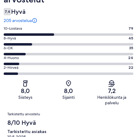
Hyvä
7,4
205 arvostelua
Arvosana
10–Loistava
79
10
Arvosana
8–Hyvä
45
-
8
Loistava.
Arvosana
6–OK
35
-
79
6
Hyvä.
Arvosana
4–Huono
24
kautta
-
45
4
205
OK.
Arvosana
2–Hirveä
22
kautta
-
arvostelua
35
2
205
Huono.
kautta
-
arvostelua
24
205
Hirveä.
kautta
8,0
8,0
7,2
arvostelua
22
205
Siisteys
Sijainti
Henkilökunta ja
kautta
arvostelua
palvelu
205
Arvostelut
arvostelua
Tarkistettu arvostelu
8/10 Hyvä
Tarkistettu asiakas
19.5.2025