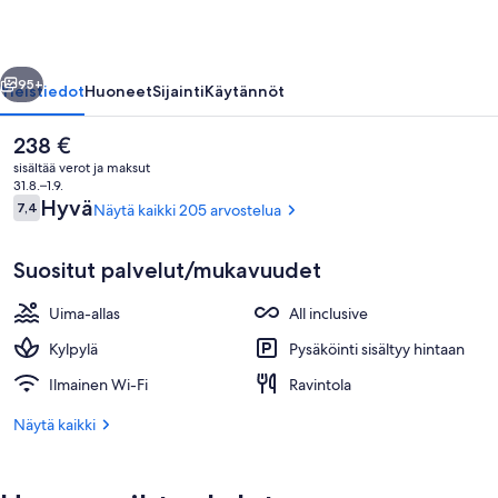
SPA
valokuvagalleria
llinen
Seuraava
95+
Yleistiedot
Huoneet
Sijainti
Käytännöt
Nykyinen
238 €
hinta
sisältää verot ja maksut
on
31.8.–1.9.
238 €
Arvostelut
Hyvä
7,4
Näytä kaikki 205 arvostelua
7,4 kautta 10.
Suositut palvelut/mukavuudet
Uima-allas
All inclusive
Majoituspaikan julkisivu illalla/yöllä
Kylpylä
Pysäköinti sisältyy hintaan
Ilmainen Wi-Fi
Ravintola
Näytä kaikki