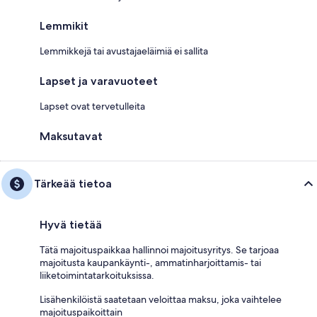
Lemmikit
Lemmikkejä tai avustajaeläimiä ei sallita
Lapset ja varavuoteet
Lapset ovat tervetulleita
Maksutavat
Tärkeää tietoa
Hyvä tietää
Tätä majoituspaikkaa hallinnoi majoitusyritys. Se tarjoaa
majoitusta kaupankäynti-, ammatinharjoittamis- tai
liiketoimintatarkoituksissa.
Lisähenkilöistä saatetaan veloittaa maksu, joka vaihtelee
majoituspaikoittain