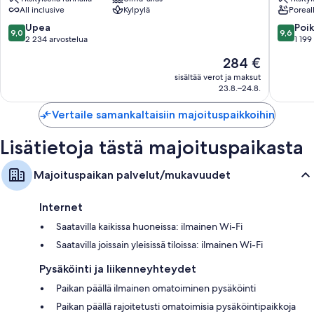
All inclusive
Kylpylä
Poreal
Palace
Antalya
-
-
9.0
9.6
Upea
Poik
9,0
9,6
All
Prive
kautta
kautta
2 234 arvostelua
1 199
Inclusive
Ultra
10,
10,
Hinta
284 €
Lara
All
Upea,
Poikkeuk
on
Inclusiv
2 234
hyvä,
sisältää verot ja maksut
284 €
Lara
23.8.–24.8.
arvostelua
1 199
arvostel
Vertaile samankaltaisiin majoituspaikkoihin
Lisätietoja tästä majoituspaikasta
Majoituspaikan palvelut/mukavuudet
Internet
Saatavilla kaikissa huoneissa: ilmainen Wi-Fi
Saatavilla joissain yleisissä tiloissa: ilmainen Wi-Fi
Pysäköinti ja liikenneyhteydet
Paikan päällä ilmainen omatoiminen pysäköinti
Paikan päällä rajoitetusti omatoimisia pysäköintipaikkoja