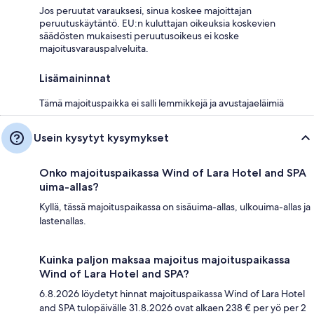
Jos peruutat varauksesi, sinua koskee majoittajan
peruutuskäytäntö. EU:n kuluttajan oikeuksia koskevien
säädösten mukaisesti peruutusoikeus ei koske
majoitusvarauspalveluita.
Lisämaininnat
Tämä majoituspaikka ei salli lemmikkejä ja avustajaeläimiä
Usein kysytyt kysymykset
Onko majoituspaikassa Wind of Lara Hotel and SPA
uima-allas?
Kyllä, tässä majoituspaikassa on sisäuima-allas, ulkouima-allas ja
lastenallas.
Kuinka paljon maksaa majoitus majoituspaikassa
Wind of Lara Hotel and SPA?
6.8.2026 löydetyt hinnat majoituspaikassa Wind of Lara Hotel
and SPA tulopäivälle 31.8.2026 ovat alkaen 238 € per yö per 2