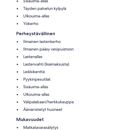
Sisäuima-allas
Täyden palvelun kylpylä
Ulkouima-allas
Yökerho
Perheystävällinen
Ilmainen lastenkerho
Ilmainen pääsy vesipuistoon
Lastenallas
Lastenvahti (lisämaksusta)
Leikkikenttä
Pyykinpesutilat
Sisäuima-allas
Ulkouima-allas
Välipalabaari/herkkukauppa
Äänieristetyt huoneet
Mukavuudet
Matkatavarasäilytys