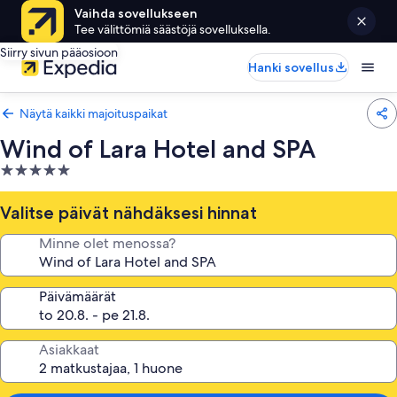
Vaihda sovellukseen
Tee välittömiä säästöjä sovelluksella.
Siirry sivun pääosioon
Hanki sovellus
Näytä kaikki majoituspaikat
Wind of Lara Hotel and SPA
5.0
tähden
majoituspaikka
Valitse päivät nähdäksesi hinnat
Minne olet menossa?
Päivämäärät
Asiakkaat