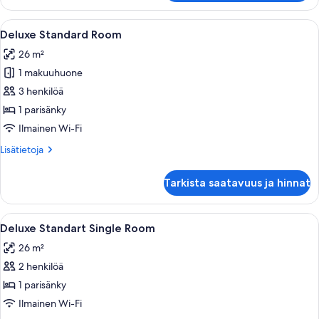
Avaa
Hotellihuone, jossa on kaksi sänkyä, ty
5
Deluxe Standard Room
kaikki
26 m²
huonetyypin
1 makuuhuone
Deluxe
Standard
3 henkilöä
Room
1 parisänky
kuvat
Ilmainen Wi-Fi
Lisätietoja
Lisätietoja
huoneesta
Deluxe
Tarkista saatavuus ja hinnat
Standard
Room
Avaa
Hotellihuone, jossa on kaksi sänkyä, ty
5
Deluxe Standart Single Room
kaikki
26 m²
huonetyypin
2 henkilöä
Deluxe
Standart
1 parisänky
Single
Ilmainen Wi-Fi
Room