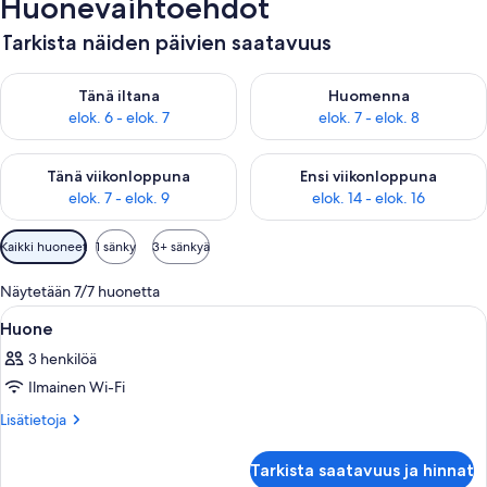
Huonevaihtoehdot
Tarkista näiden päivien saatavuus
Tarkista tämän illan saatavuus elok. 6 - elok. 7
Tarkista huomisen saatavuus el
Tänä iltana
Huomenna
elok. 6 - elok. 7
elok. 7 - elok. 8
Tarkista tämän viikonlopun saatavuus elok. 7 - elok. 9
Tarkista ensi viikonlopun saatav
Tänä viikonloppuna
Ensi viikonloppuna
elok. 7 - elok. 9
elok. 14 - elok. 16
Huoneille
Kaikki huoneet
1 sänky
3+ sänkyä
saatavilla
olevia
Näytetään 7/7 huonetta
suodattimia
Avaa
Hotellihuone, jossa on sänky, yöpöytä,
6
Huone
kaikki
3 henkilöä
huonetyypin
Ilmainen Wi-Fi
Huone
kuvat
Lisätietoja
Lisätietoja
huoneesta
Huone
Tarkista saatavuus ja hinnat