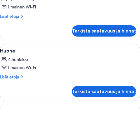
Sviitti
kuvat
Ilmainen Wi-Fi
Lisätietoja
Lisätietoja
huoneesta
Sviitti
Tarkista saatavuus ja hinnat
Avaa
Hotellihuone, jossa on sänky, työpöytä,
1
Huone
kaikki
4 henkilöä
huonetyypin
Ilmainen Wi-Fi
Huone
kuvat
Lisätietoja
Lisätietoja
huoneesta
Huone
Tarkista saatavuus ja hinnat