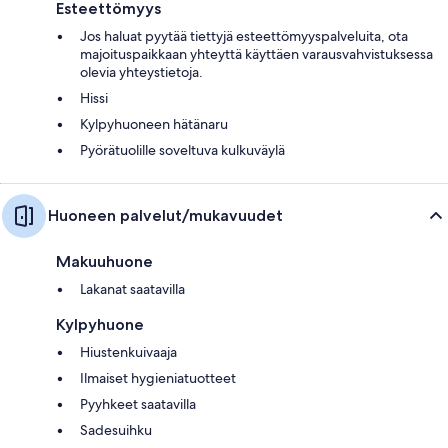
Esteettömyys
Jos haluat pyytää tiettyjä esteettömyyspalveluita, ota
majoituspaikkaan yhteyttä käyttäen varausvahvistuksessa
olevia yhteystietoja.
Hissi
Kylpyhuoneen hätänaru
Pyörätuolille soveltuva kulkuväylä
Huoneen palvelut/mukavuudet
Makuuhuone
Lakanat saatavilla
Kylpyhuone
Hiustenkuivaaja
Ilmaiset hygieniatuotteet
Pyyhkeet saatavilla
Sadesuihku