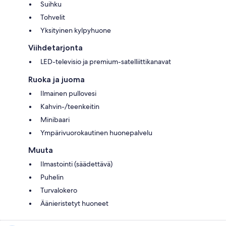
Suihku
Tohvelit
Yksityinen kylpyhuone
Viihdetarjonta
LED-televisio ja premium-satelliittikanavat
Ruoka ja juoma
Ilmainen pullovesi
Kahvin-/teenkeitin
Minibaari
Ympärivuorokautinen huonepalvelu
Muuta
Ilmastointi (säädettävä)
Puhelin
Turvalokero
Äänieristetyt huoneet