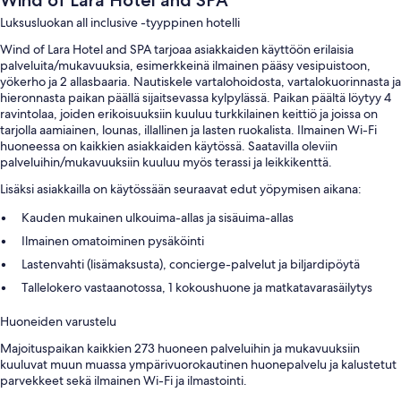
Wind of Lara Hotel and SPA
Luksusluokan all inclusive -tyyppinen hotelli
Wind of Lara Hotel and SPA tarjoaa asiakkaiden käyttöön erilaisia
palveluita/mukavuuksia, esimerkkeinä ilmainen pääsy vesipuistoon,
yökerho ja 2 allasbaaria. Nautiskele vartalohoidosta, vartalokuorinnasta ja
hieronnasta paikan päällä sijaitsevassa kylpylässä. Paikan päältä löytyy 4
ravintolaa, joiden erikoisuuksiin kuuluu turkkilainen keittiö ja joissa on
tarjolla aamiainen, lounas, illallinen ja lasten ruokalista. Ilmainen Wi-Fi
huoneessa on kaikkien asiakkaiden käytössä. Saatavilla oleviin
palveluihin/mukavuuksiin kuuluu myös terassi ja leikkikenttä.
Lisäksi asiakkailla on käytössään seuraavat edut yöpymisen aikana:
Kauden mukainen ulkouima-allas ja sisäuima-allas
Ilmainen omatoiminen pysäköinti
Lastenvahti (lisämaksusta), concierge-palvelut ja biljardipöytä
Tallelokero vastaanotossa, 1 kokoushuone ja matkatavarasäilytys
Huoneiden varustelu
Majoituspaikan kaikkien 273 huoneen palveluihin ja mukavuuksiin
kuuluvat muun muassa ympärivuorokautinen huonepalvelu ja kalustetut
parvekkeet sekä ilmainen Wi-Fi ja ilmastointi.