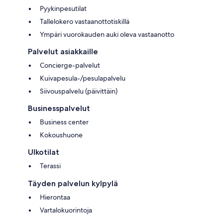
Pyykinpesutilat
Tallelokero vastaanottotiskillä
Ympäri vuorokauden auki oleva vastaanotto
Palvelut asiakkaille
Concierge-palvelut
Kuivapesula-/pesulapalvelu
Siivouspalvelu (päivittäin)
Businesspalvelut
Business center
Kokoushuone
Ulkotilat
Terassi
Täyden palvelun kylpylä
Hierontaa
Vartalokuorintoja