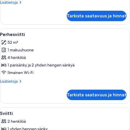
Lisätietoja
Lisätietoja
kuvat
huoneesta
Deluxe
Tarkista saatavuus ja hinnat
Standart
Single
Room
Avaa
Hotellihuone, jossa on kaksi sänkyä. J
6
Perhesviitti
kaikki
52 m²
huonetyypin
1 makuuhuone
Perhesviitti
kuvat
4 henkilöä
1 parisänky ja 2 yhden hengen sänkyä
Ilmainen Wi-Fi
Lisätietoja
Lisätietoja
huoneesta
Perhesviitti
Tarkista saatavuus ja hinnat
Avaa
Moderni olohuone, jossa on seinälle as
4
Sviitti
kaikki
2 henkilöä
huonetyypin
1 yhden hengen sänky