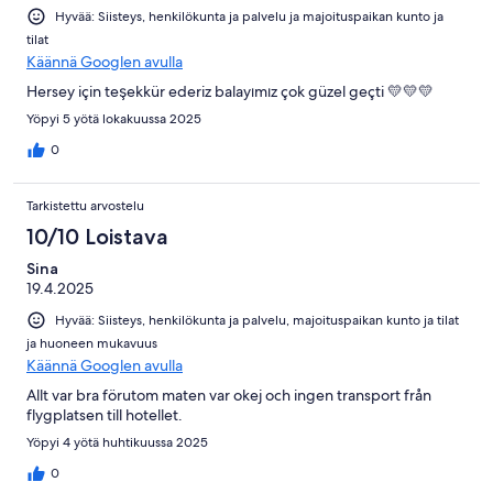
Hyvää: Siisteys, henkilökunta ja palvelu ja majoituspaikan kunto ja
tilat
Käännä Googlen avulla
Hersey için teşekkür ederiz balayımız çok güzel geçti 💛💛💛
Yöpyi 5 yötä lokakuussa 2025
0
Tarkistettu arvostelu
10/10 Loistava
Sina
19.4.2025
Hyvää: Siisteys, henkilökunta ja palvelu, majoituspaikan kunto ja tilat
ja huoneen mukavuus
Käännä Googlen avulla
Allt var bra förutom maten var okej och ingen transport från
flygplatsen till hotellet.
Yöpyi 4 yötä huhtikuussa 2025
0