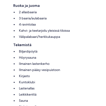
Ruoka ja juoma
2 allasbaaria
3 baaria/aulabaaria
4 ravintolaa
Kahvi- ja teetarjoilu yleisissä tiloissa
Välipalabaari/herkkukauppa
Tekemistä
Biljardipöytä
Höyrysauna
Ilmainen lastenkerho
Ilmainen pääsy vesipuistoon
Kirjasto
Kuntoklubi
Lastenallas
Leikkikenttä
Sauna