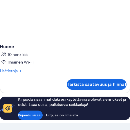
Huone
10 henkilöä
Ilmainen Wi-Fi
Lisätietoja
Lisätietoja
huoneesta
Huone
Tarkista saatavuus ja hinnat
Kirjaudu sisään nähdäksesi käytettävissä olevat alennukset ja
edut. Lisää uusia, palkitsevia seikkailuja!
Kirjaudu sisään
Liity, se on ilmaista