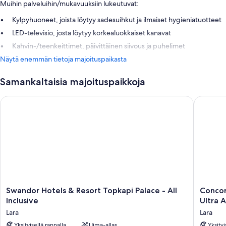
Muihin palveluihin/mukavuuksiin lukeutuvat:
Kylpyhuoneet, joista löytyy sadesuihkut ja ilmaiset hygieniatuotteet
LED-televisio, josta löytyy korkealuokkaiset kanavat
Kahvin-/teenkeittimet, päivittäinen siivous ja puhelimet
Näytä enemmän tietoja majoituspaikasta
Samankaltaisia majoituspaikkoja
Swandor Hotels & Resort Topkapi Palace - All Inclusive
Concorde 
Swandor
Concor
Swandor Hotels & Resort Topkapi Palace - All
Concor
Hotels
De
Inclusive
Ultra A
&
Luxe
Lara
Lara
Resort
Resort
Topkapi
Yksityisellä rannalla
Uima-allas
Lara
Yksityi