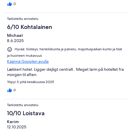
0
Tarkistettu arvostelu
6/10 Kohtalainen
Michael
8.6.2025
Hyvää: Siisteys, henkilökunta ja palvelu, majoituspaikan kunto ja tilat
ja huoneen mukavuus
Käännä Googlen avulla
Lækkert hotel. Ligger dejligt centralt . Meget larm på hotellet fra
morgen til aften.
Yöpyi 3 yötä kesäkuussa 2025
0
Tarkistettu arvostelu
10/10 Loistava
Kerim
12.10.2025