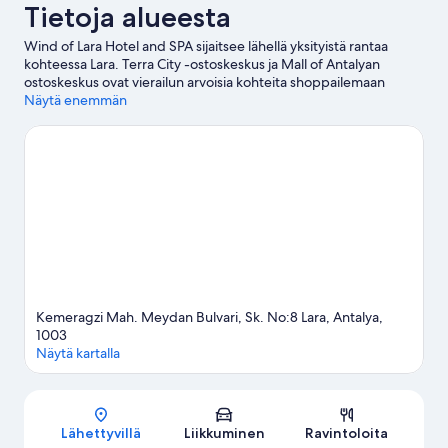
Tietoja alueesta
Wind of Lara Hotel and SPA sijaitsee lähellä yksityistä rantaa
kohteessa Lara. Terra City -ostoskeskus ja Mall of Antalyan
ostoskeskus ovat vierailun arvoisia kohteita shoppailemaan
haluaville, ja alueen luonnonkauneuteen voi tutustua kohteissa
Näytä enemmän
Laran ranta ja Konyaaltin rantapuisto. Holly Stone Esityssali sopii
illanviettoon ja Deepo Go Kart on loistava kohde, jos olet
matkalla lasten kanssa.
Vieraile matkaoppaassamme kohteeseen
Antalya
Kemeragzi Mah. Meydan Bulvari, Sk. No:8 Lara, Antalya,
1003
Näytä kartalla
Kartta
Lähettyvillä
Liikkuminen
Ravintoloita