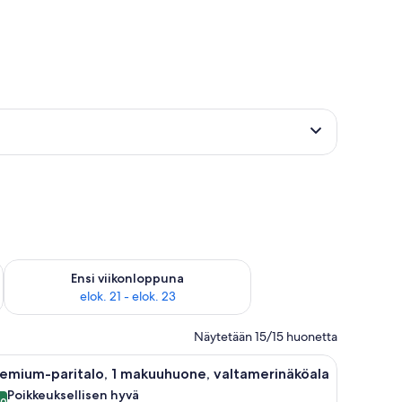
llelokero huoneessa, työpöytä
ok. 14 - elok. 16
Tarkista ensi viikonlopun saatavuus elok. 21 - elok. 23
Ensi viikonloppuna
elok. 21 - elok. 23
Näytetään 15/15 huonetta
, televisio, kylpyhuone ja parveke, jolta on näkymä.
vaa
Premium-paritalo, 1 makuuhuone, valtamerinäk
6
emium-paritalo, 1 makuuhuone, valtamerinäköala
ikki
Poikkeuksellisen hyvä
,0