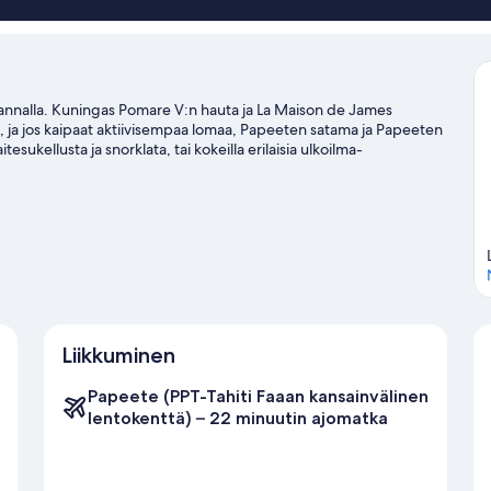
rannalla
ra
a rannalla. Kuningas Pomare V:n hauta ja La Maison de James
ä, ja jos kaipaat aktiivisempaa lomaa, Papeeten satama ja Papeeten
itesukellusta ja snorklata, tai kokeilla erilaisia ulkoilma-
y ja ekokiertomatkat nearby.
Vieraile matkaoppaassamme
Liikkuminen
Papeete (PPT-Tahiti Faaan kansainvälinen
lentokenttä) – 22 minuutin ajomatka