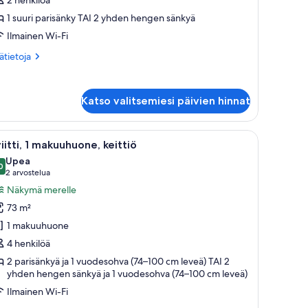
uvat
1 suuri parisänky TAI 2 yhden hengen sänkyä
Ilmainen Wi-Fi
ätietoja
sätietoja
oneesta
emium-
one,
Katso valitsemiesi päivien hinnat
reamme,
ltamerinäköala
en oven läpi.
nen pääty ja puinen kaappi, jossa on peili.
vaa
Moderni keittiö, jossa on suuri keittiösaareke
8
iitti, 1 makuuhuone, keittiö
ikki
Upea
uonetyypin
0
9,0 kautta 10
(2
2 arvostelua
iitti,
arvostelua)
Näkymä merelle
73 m²
akuuhuone,
1 makuuhuone
ittiö
4 henkilöä
uvat
2 parisänkyä ja 1 vuodesohva (74–100 cm leveä) TAI 2
yhden hengen sänkyä ja 1 vuodesohva (74–100 cm leveä)
Ilmainen Wi-Fi