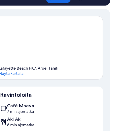
nnalla
Lafayette Beach PK7, Arue, Tahiti
Näytä kartalla
Kartta
Ravintoloita
Café Maeva
7 min ajomatka
Aki Aki
6 min ajomatka