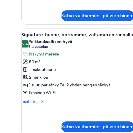
huoneesta
Premium-
sviitti,
Katso valitsemiesi päivien hinna
1
makuuhuone,
valtamerinäköala
Avaa
Moderni hotellihuone, jossa on 
13
Signature-huone, poreamme, valtameren rannalla
kaikki
Poikkeuksellisen hyvä
huonetyypin
9,4
9,4 kautta 10
(3
3 arvostelua
Signature-
arvostelua)
Näkymä merelle
huone,
50 m²
poreamme,
1 makuuhuone
valtameren
2 henkilöä
rannalla
1 suuri parisänky TAI 2 yhden hengen sänkyä
kuvat
Ilmainen Wi-Fi
Lisätietoja
Lisätietoja
huoneesta
Signature-
huone,
poreamme,
Katso valitsemiesi päivien hinna
valtameren