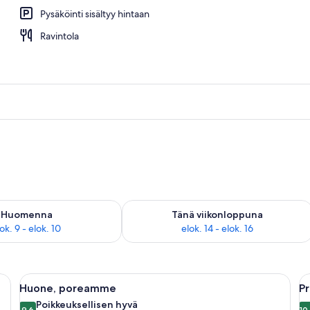
Pysäköinti sisältyy hintaan
one, poreamme, valtameren rannalla | Ylelliset vuodevaatteet, minibaari, ta
Ravintola
sen saatavuus elok. 9 - elok. 10
Tarkista tämän viikonlopun saatavuus el
Huomenna
Tänä viikonloppuna
ok. 9 - elok. 10
elok. 14 - elok. 16
yöpöytä, tuoli ja parveke, jolta on näkymä rannalle ja merelle.
Avaa
Hotellihuone, jossa on sänky, työpöytä
A
7
Huone, poreamme
Pr
kaikki
ka
Poikkeuksellisen hyvä
9,6
10