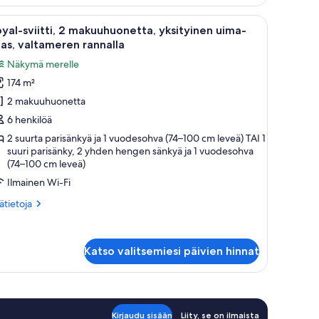
kuuhuonetta,
ettu jääkaappi, mikroaaltouuni ja pesukone. Keittiössä on ruokapöytä ja neljä
vaa
Moderni hotellihuone, jossa on suuri sänky, p
12
reamme,
yal-sviitti, 2 makuuhuonetta, yksityinen uima-
ikki
ltameren
las, valtameren rannalla
nnalla
uonetyypin
Näkymä merelle
oyal-
174 m²
iitti,
2 makuuhuonetta
akuuhuonetta,
6 henkilöä
ksityinen
2 suurta parisänkyä ja 1 vuodesohva (74–100 cm leveä) TAI 1
suuri parisänky, 2 yhden hengen sänkyä ja 1 vuodesohva
ima-
(74–100 cm leveä)
las,
Ilmainen Wi-Fi
altameren
annalla
ätietoja
sätietoja
oneesta
uvat
yal-
itti,
Katso valitsemiesi päivien hinnat
kuuhuonetta,
sityinen
ma-
as,
Kirjaudu sisään
Liity, se on ilmaista
ltameren