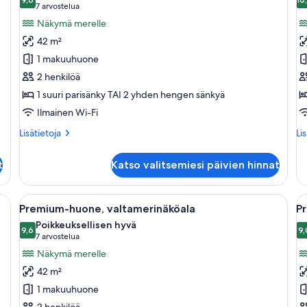
huonetyypin
h
9,6 kautta 10
(7
7 arvostelua
Huone,
P
arvostelua)
Näkymä merelle
poreamme
pa
42 m²
kuvat
1
1 makuuhuone
m
2 henkilöä
v
1 suuri parisänky TAI 2 yhden hengen sänkyä
k
Ilmainen Wi-Fi
Lisätietoja
Lis
Lisätietoja
Li
huoneesta
hu
Huone,
Pr
t
Katso valitsemiesi päivien hinnat
poreamme
par
1
ma
nky, kaksi yöpöytää, ikkuna verhoilla ja seinälle kiinnitetty valokuvakehys.
Avaa
Hotellihuone, jossa on sänky, työpöytä,
A
5
va
Premium-huone, valtamerinäköala
P
kaikki
ka
Poikkeuksellisen hyvä
huonetyypin
9,6
h
9,
9,6 kautta 10
(7
7 arvostelua
Premium-
P
arvostelua)
Näkymä merelle
huone,
h
42 m²
valtamerinäköala
p
1 makuuhuone
kuvat
v
2 henkilöä