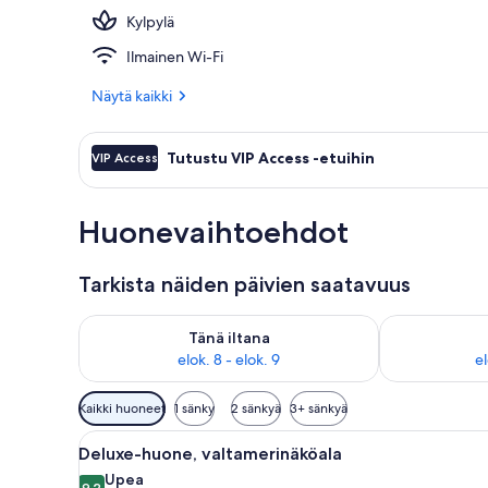
Kylpylä
Signature-hu
Ilmainen Wi-Fi
Näytä kaikki
Tutustu VIP Access -etuihin
VIP Access
Huonevaihtoehdot
Tarkista näiden päivien saatavuus
Tarkista tämän illan saatavuus elok. 8 - elok. 9
Tarkista huomi
Tänä iltana
elok. 8 - elok. 9
el
Huoneille
Kaikki huoneet
1 sänky
2 sänkyä
3+ sänkyä
saatavilla
Avaa
Hotellihuone, jossa on sänky, t
olevia
5
Deluxe-huone, valtamerinäköala
kaikki
suodattimia
Upea
9,2