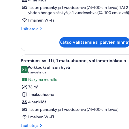
kuvat
1 suuri parisänky ja 1 vuodesohva (74–100 cm leveä) TAI 2
yhden hengen sänkyä ja 1 vuodesohva (74–100 cm leveä)
Ilmainen Wi-Fi
Lisätietoja
Lisätietoja
huoneesta
Sviitti,
Katso valitsemiesi päivien hinna
1
makuuhuone,
valtamerinäköala
Avaa
Hotellihuone, jossa on sänky, p
7
Premium-sviitti, 1 makuuhuone, valtamerinäköala
kaikki
Poikkeuksellisen hyvä
huonetyypin
9,6
9,6 kautta 10
(7
7 arvostelua
Premium-
arvostelua)
Näkymä merelle
sviitti,
73 m²
1
1 makuuhuone
makuuhuone,
4 henkilöä
valtamerinäköala
1 suuri parisänky ja 1 vuodesohva (74–100 cm leveä)
kuvat
Ilmainen Wi-Fi
Lisätietoja
Lisätietoja