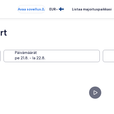
•
Avaa sovellus
EUR
Listaa majoituspaikkasi
rt
Päivämäärät