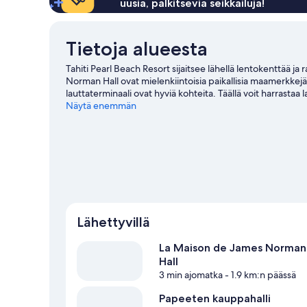
uusia, palkitsevia seikkailuja!
Tietoja alueesta
Tahiti Pearl Beach Resort sijaitsee lähellä lentokenttää j
Norman Hall ovat mielenkiintoisia paikallisia maamerkkej
lauttaterminaali ovat hyviä kohteita. Täällä voit harrastaa la
aktiviteetteja, joihin kuuluu muun muassa maastopyöräil
Näytä enemmän
kohteeseen Arue
Lähettyvillä
La Maison de James Norman
Hall
3 min ajomatka
- 1.9 km:n päässä
Papeeten kauppahalli