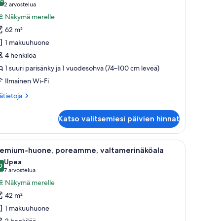
uonetyypin
10,0 kautta 10
(2
2 arvostelua
remium-
arvostelua)
Näkymä merelle
ritalo,
62 m²
1 makuuhuone
akuuhuone,
4 henkilöä
altamerinäköala
1 suuri parisänky ja 1 vuodesohva (74–100 cm leveä)
uvat
Ilmainen Wi-Fi
ätietoja
sätietoja
oneesta
emium-
Katso valitsemiesi päivien hinnat
italo,
kuuhuone,
 tuoli ja parveke, jolta on näkymä rannalle ja merelle.
vaa
Moderni kylpyhuone, jossa on erillinen kylp
6
ltamerinäköala
remium-huone, poreamme, valtamerinäköala
ikki
Upea
uonetyypin
0
9,0 kautta 10
(7
7 arvostelua
remium-
arvostelua)
Näkymä merelle
uone,
42 m²
oreamme,
1 makuuhuone
altamerinäköala
2 henkilöä