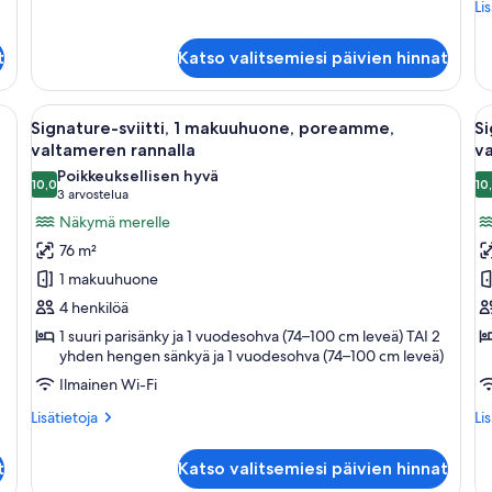
huoneesta
Lis
Li
Huone,
hu
keittiö,
Svi
t
Katso valitsemiesi päivien hinnat
valtamerinäköala
1
ma
kei
suuri sänky, pieni pöytä ja oleskelualue, kylpyamme ja suuri peili.
Avaa
Moderni olohuone, jossa on sohva, no
A
19
Signature-sviitti, 1 makuuhuone, poreamme,
Si
kaikki
ka
valtameren rannalla
va
huonetyypin
h
Poikkeuksellisen hyvä
10,0
10
Signature-
S
10,0 kautta 10
(3
3 arvostelua
sviitti,
sv
arvostelua)
Näkymä merelle
1
2
76 m²
makuuhuone,
m
1 makuuhuone
poreamme,
p
4 henkilöä
valtameren
v
1 suuri parisänky ja 1 vuodesohva (74–100 cm leveä) TAI 2
rannalla
r
yhden hengen sänkyä ja 1 vuodesohva (74–100 cm leveä)
kuvat
k
Ilmainen Wi-Fi
Lisätietoja
Lis
Lisätietoja
Li
huoneesta
hu
Signature-
Si
t
Katso valitsemiesi päivien hinnat
sviitti,
svi