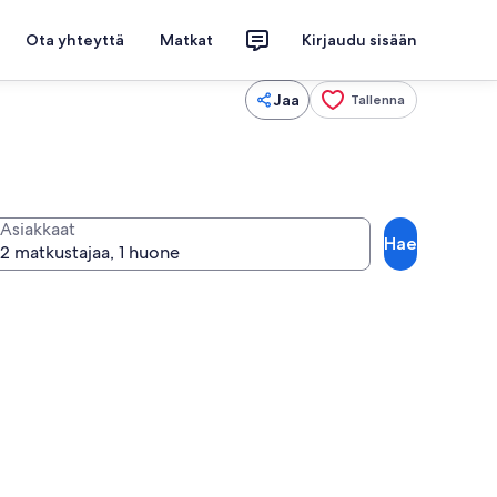
Ota yhteyttä
Matkat
Kirjaudu sisään
Jaa
Tallenna
Asiakkaat
Hae