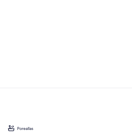
Majoituspai
Rannalla, mu
Poreallas