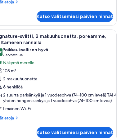
ätietoja
sätietoja
oneesta
itti,
Katso valitsemiesi päivien hinnat
kuuhuone,
ttiö
jatuoli ja pyöreä sohvapöytä.
vaa
Moderni makuuhuone, jossa on suuri sänky, p
19
gnature-sviitti, 2 makuuhuonetta, poreamme,
ikki
ltameren rannalla
uonetyypin
Poikkeuksellisen hyvä
,0
ignature-
10,0 kautta 10
(2
2 arvostelua
iitti,
arvostelua)
Näkymä merelle
108 m²
akuuhuonetta,
2 makuuhuonetta
oreamme,
6 henkilöä
altameren
2 suurta parisänkyä ja 1 vuodesohva (74–100 cm leveä) TAI 4
annalla
yhden hengen sänkyä ja 1 vuodesohva (74–100 cm leveä)
uvat
Ilmainen Wi-Fi
ätietoja
sätietoja
oneesta
gnature-
Katso valitsemiesi päivien hinnat
itti,