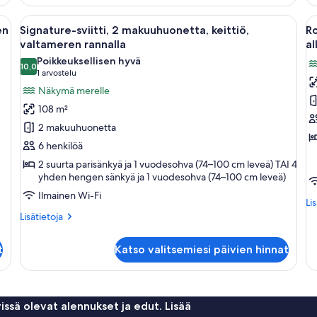
1
2
makuuhuone,
ma
hva, pyöreä sohvapöytä ja näkymä merelle.
Avaa
Moderni keittiö, jossa on sisäänrakenn
A
15
poreamme,
po
en
Signature-sviitti, 2 makuuhuonetta, keittiö,
Ro
kaikki
ka
valtameren
va
valtameren rannalla
al
rannalla
huonetyypin
ra
h
Poikkeuksellisen hyvä
10,0
Signature-
R
10,0 kautta 10
(1
1 arvostelu
sviitti,
sv
arvostelu)
Näkymä merelle
2
2
108 m²
makuuhuonetta,
m
2 makuuhuonetta
keittiö,
y
6 henkilöä
valtameren
u
2 suurta parisänkyä ja 1 vuodesohva (74–100 cm leveä) TAI 4
rannalla
al
yhden hengen sänkyä ja 1 vuodesohva (74–100 cm leveä)
kuvat
v
Ilmainen Wi-Fi
r
Lis
Li
hu
Lisätietoja
k
Lisätietoja
Ro
huoneesta
svi
Signature-
t
Katso valitsemiesi päivien hinnat
2
sviitti,
ma
2
yk
makuuhuonetta,
ui
keittiö,
all
valtameren
issä olevat alennukset ja edut. Lisää
va