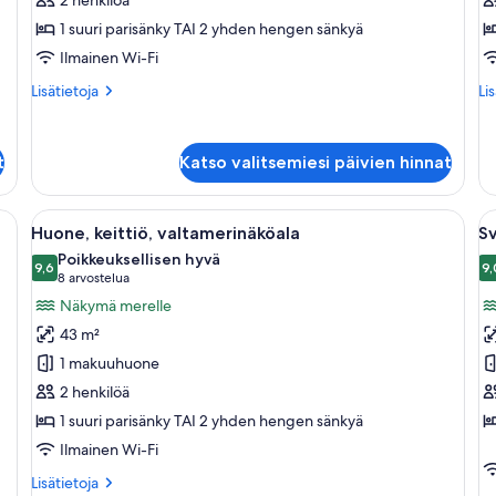
k
1 suuri parisänky TAI 2 yhden hengen sänkyä
Ilmainen Wi-Fi
Lisätietoja
Lis
Lisätietoja
Li
huoneesta
hu
Premium-
Pr
huone,
hu
t
Katso valitsemiesi päivien hinnat
valtamerinäköala
po
va
uupaneeliin asennettu televisio, peili, tuoli ja kylpyhuone, joka näkyy avoim
Avaa
Hotellihuone, jossa on suuri sänky, pui
A
5
Huone, keittiö, valtamerinäköala
Sv
kaikki
ka
Poikkeuksellisen hyvä
huonetyypin
9,6
h
9,
9,6 kautta 10
(8
8 arvostelua
Huone,
Sv
arvostelua)
Näkymä merelle
keittiö,
1
43 m²
valtamerinäköala
m
1 makuuhuone
kuvat
ke
2 henkilöä
k
1 suuri parisänky TAI 2 yhden hengen sänkyä
Ilmainen Wi-Fi
Lisätietoja
Lisätietoja