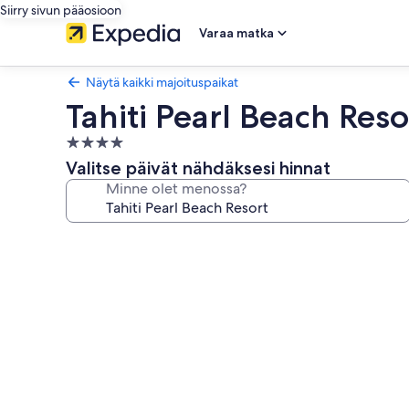
Siirry sivun pääosioon
Varaa matka
Näytä kaikki majoituspaikat
Tahiti Pearl Beach Reso
4.0
tähden
Valitse päivät nähdäksesi hinnat
majoituspaikka
Minne olet menossa?
Majoituspaikan
Tahiti
Pearl
Beach
Resort
valokuvagalleria