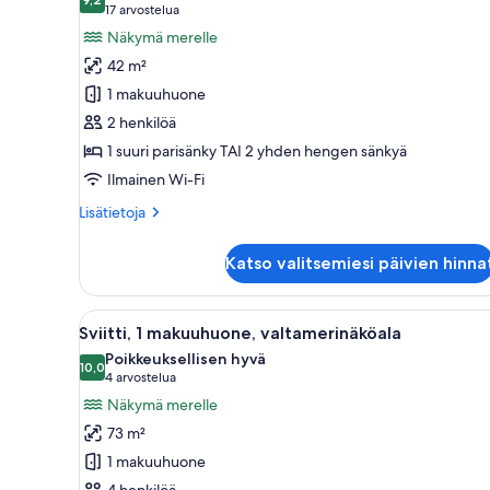
huonetyypin
9,2 kautta 10
(17
17 arvostelua
Deluxe-
arvostelua)
Näkymä merelle
huone,
42 m²
valtamerinäköala
1 makuuhuone
kuvat
2 henkilöä
1 suuri parisänky TAI 2 yhden hengen sänkyä
Ilmainen Wi-Fi
Lisätietoja
Lisätietoja
huoneesta
Deluxe-
Katso valitsemiesi päivien hinna
huone,
valtamerinäköala
Avaa
Hotellihuone, jossa on suuri sä
7
Sviitti, 1 makuuhuone, valtamerinäköala
kaikki
Poikkeuksellisen hyvä
huonetyypin
10,0
10,0 kautta 10
(4
4 arvostelua
Sviitti,
arvostelua)
Näkymä merelle
1
73 m²
makuuhuone,
1 makuuhuone
valtamerinäköala
4 henkilöä