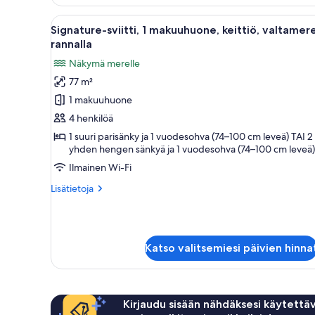
rannalla
Avaa
Moderni olohuone, jossa on so
15
Signature-sviitti, 1 makuuhuone, keittiö, valtamer
kaikki
rannalla
huonetyypin
Näkymä merelle
Signature-
77 m²
sviitti,
1 makuuhuone
1
makuuhuone,
4 henkilöä
keittiö,
1 suuri parisänky ja 1 vuodesohva (74–100 cm leveä) TAI 2
yhden hengen sänkyä ja 1 vuodesohva (74–100 cm leveä)
valtameren
rannalla
Ilmainen Wi-Fi
kuvat
Lisätietoja
Lisätietoja
huoneesta
Signature-
sviitti,
1
Katso valitsemiesi päivien hinna
makuuhuone,
keittiö,
valtameren
rannalla
Kirjaudu sisään nähdäksesi käytettäv