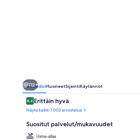
112+
Yleistiedot
Huoneet
Sijainti
Käytännöt
Arvostelut
Erittäin hyvä
8,4
8,4 kautta 10.
Näytä kaikki 1 003 arvostelua
Suositut palvelut/mukavuudet
Uima-allas