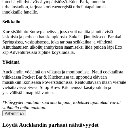
ihmeitä viihdyttävässä ympäristössä. Eden Park, tunnettu
urheilustadion, tarjoaa korkeaenergisiä urheilutapahtumia
innokkaille faneille.
Seikkailu
Koe sisähiihto Snowplanetissa, jossa voit nauttia jännittävistä
laskuista ja perheen hauskanpidosta. Sukella jännitykseen Parakai
Springsissa, vesipuistossa, joka tarjoaa seikkailua ja viihdettä.
Ainutlaatuisen ulkoilujännityksen saamiseksi liidä puiden läpi Eco
Zip Adventuresissa zipline-köysiradalla.
Yöelämä
Aucklandin yöelämä on vilkasta ja monipuolista. Nauti cocktailista
vilkkaassa Pocket Bar & Kitchenissa tai uppoudu elävään
musiikkiin ikonisessa Powerstationissa. Rentouttavaan iltaan vieraile
viehättävässä Sweat Shop Brew Kitchenissä käsityöoluita ja
ystävällistä ilmapiiriä varten.
*Etäisyydet mitataan suorana linjana; todelliset ajomatkat voivat
vaihdella reitin mukaan.
Vähemmän
Löydä Aucklandin parhaat nähtävyydet