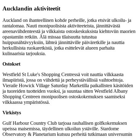
Aucklandin aktiviteetit
Auckland on ihanteellinen kohde perheille, jotka etsivät ulkoilu- ja
rantalomaa. Nauti monipuolisista aktiviteeteista, jännittävästä
areenaviihdenteestä ja vilkkaista ostoskeskuksista kiehtoviin maorien
opastamiin retkiin. Älä missaa tilaisuutta tutustua
huippunähtävyyksiin, lähteä jännittäville päiväretkille ja nauttia
herkullisista ruokaretkistä, jotka esittelevät alueen parhaita
kulinaarisia tarjouksia.
Ostokset
Westfield St Luke's Shopping Centressä voit nauttia vilkkaasta
ilmapiiristä, jossa on viihdettä ja perheystävällisiä vaihtoehtoja.
Vieraile Howick Village Saturday Marketilla paikallisten käsitöiden
ja tuoreiden tuotteiden vuoksi, ja suuntaa sitten Westfield Albany
Shopping Centreen monipuolisen ostoskokemuksen saamiseksi
vilkkaassa ympäristössä.
Virkistys
Gulf Harbour Country Club tarjoaa rauhallisen golfkokemuksen
upeissa maisemissa, täydellinen ulkoilun ystäville. Stardome
Observatory & Planetarium kutsuu perheitä tutkimaan universumin