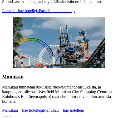
Strand -asema takaa, että myös lähialueisiin on helppoa tutustua.
Parnell – hae hotelleja
Parnell – hae hotelleja
Manukau
Manukau tunnetaan lukuisista ruokailumahdollisuuksista, ja
kaupungissa ollessasi Westfield Manukau City Shopping Centre ja
Rainbow's End (teemapuisto) ovat ehdottomasti vierailun arvoisia
kohteita.
Manukau – hae hotelleja
Manukau – hae hotelleja