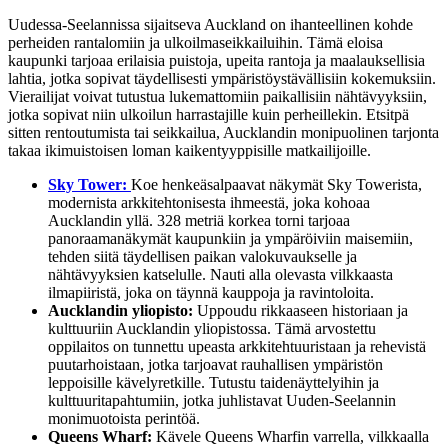
Uudessa-Seelannissa sijaitseva Auckland on ihanteellinen kohde
perheiden rantalomiin ja ulkoilmaseikkailuihin. Tämä eloisa
kaupunki tarjoaa erilaisia puistoja, upeita rantoja ja maalauksellisia
lahtia, jotka sopivat täydellisesti ympäristöystävällisiin kokemuksiin.
Vierailijat voivat tutustua lukemattomiin paikallisiin nähtävyyksiin,
jotka sopivat niin ulkoilun harrastajille kuin perheillekin. Etsitpä
sitten rentoutumista tai seikkailua, Aucklandin monipuolinen tarjonta
takaa ikimuistoisen loman kaikentyyppisille matkailijoille.
Sky Tower:
Koe henkeäsalpaavat näkymät Sky Towerista,
modernista arkkitehtonisesta ihmeestä, joka kohoaa
Aucklandin yllä. 328 metriä korkea torni tarjoaa
panoraamanäkymät kaupunkiin ja ympäröiviin maisemiin,
tehden siitä täydellisen paikan valokuvaukselle ja
nähtävyyksien katselulle. Nauti alla olevasta vilkkaasta
ilmapiiristä, joka on täynnä kauppoja ja ravintoloita.
Aucklandin yliopisto:
Uppoudu rikkaaseen historiaan ja
kulttuuriin Aucklandin yliopistossa. Tämä arvostettu
oppilaitos on tunnettu upeasta arkkitehtuuristaan ja rehevistä
puutarhoistaan, jotka tarjoavat rauhallisen ympäristön
leppoisille kävelyretkille. Tutustu taidenäyttelyihin ja
kulttuuritapahtumiin, jotka juhlistavat Uuden-Seelannin
monimuotoista perintöä.
Queens Wharf:
Kävele Queens Wharfin varrella, vilkkaalla