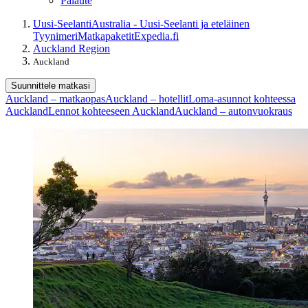
Palaute
Uusi-Seelanti
Australia - Uusi-Seelanti ja eteläinen
Tyynimeri
Matkapaketit
Expedia.fi
Auckland Region
Auckland
Suunnittele matkasi
Auckland – matkaopas
Auckland – hotellit
Loma-asunnot kohteessa
Auckland
Lennot kohteeseen Auckland
Auckland – autonvuokraus