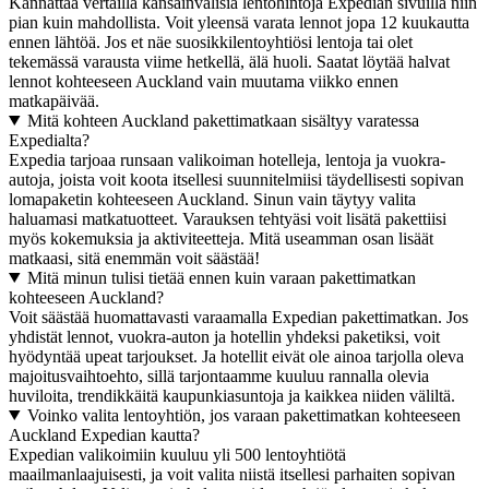
Kannattaa vertailla kansainvälisiä lentohintoja Expedian sivuilla niin
pian kuin mahdollista. Voit yleensä varata lennot jopa 12 kuukautta
ennen lähtöä. Jos et näe suosikkilentoyhtiösi lentoja tai olet
tekemässä varausta viime hetkellä, älä huoli. Saatat löytää halvat
lennot kohteeseen Auckland vain muutama viikko ennen
matkapäivää.
Mitä kohteen Auckland pakettimatkaan sisältyy varatessa
Expedialta?
Expedia tarjoaa runsaan valikoiman hotelleja, lentoja ja vuokra-
autoja, joista voit koota itsellesi suunnitelmiisi täydellisesti sopivan
lomapaketin kohteeseen Auckland. Sinun vain täytyy valita
haluamasi matkatuotteet. Varauksen tehtyäsi voit lisätä pakettiisi
myös kokemuksia ja aktiviteetteja. Mitä useamman osan lisäät
matkaasi, sitä enemmän voit säästää!
Mitä minun tulisi tietää ennen kuin varaan pakettimatkan
kohteeseen Auckland?
Voit säästää huomattavasti varaamalla Expedian pakettimatkan. Jos
yhdistät lennot, vuokra-auton ja hotellin yhdeksi paketiksi, voit
hyödyntää upeat tarjoukset. Ja hotellit eivät ole ainoa tarjolla oleva
majoitusvaihtoehto, sillä tarjontaamme kuuluu rannalla olevia
huviloita, trendikkäitä kaupunkiasuntoja ja kaikkea niiden väliltä.
Voinko valita lentoyhtiön, jos varaan pakettimatkan kohteeseen
Auckland Expedian kautta?
Expedian valikoimiin kuuluu yli 500 lentoyhtiötä
maailmanlaajuisesti, ja voit valita niistä itsellesi parhaiten sopivan