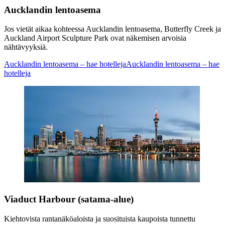
Aucklandin lentoasema
Jos vietät aikaa kohteessa Aucklandin lentoasema, Butterfly Creek ja
Auckland Airport Sculpture Park ovat näkemisen arvoisia
nähtävyyksiä.
Aucklandin lentoasema – hae hotelleja
Aucklandin lentoasema – hae
hotelleja
Viaduct Harbour (satama-alue)
Kiehtovista rantanäköaloista ja suosituista kaupoista tunnettu