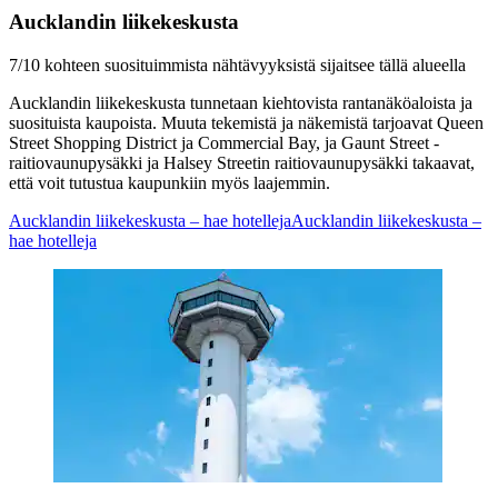
Aucklandin liikekeskusta
7/10 kohteen suosituimmista nähtävyyksistä sijaitsee tällä alueella
Aucklandin liikekeskusta tunnetaan kiehtovista rantanäköaloista ja
suosituista kaupoista. Muuta tekemistä ja näkemistä tarjoavat Queen
Street Shopping District ja Commercial Bay, ja Gaunt Street -
raitiovaunupysäkki ja Halsey Streetin raitiovaunupysäkki takaavat,
että voit tutustua kaupunkiin myös laajemmin.
Aucklandin liikekeskusta – hae hotelleja
Aucklandin liikekeskusta –
hae hotelleja