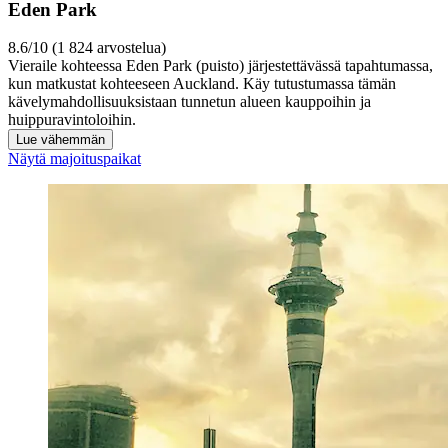
Eden Park
8.6/10 (1 824 arvostelua)
Vieraile kohteessa Eden Park (puisto) järjestettävässä tapahtumassa,
kun matkustat kohteeseen Auckland. Käy tutustumassa tämän
kävelymahdollisuuksistaan tunnetun alueen kauppoihin ja
huippuravintoloihin.
Lue vähemmän
Näytä majoituspaikat