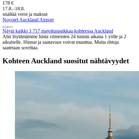
178 €
17.8.–18.8.
sisältää verot ja maksut
Novotel Auckland Airport
Näytä kaikki 3 717 majoituspaikkaa kohteessa Auckland
Alin löytämämme hinta viimeisten 24 tunnin aikana 1 yölle ja 2
aikuiselle. Hinnat ja saatavuus voivat muuttua. Muita ehtoja
saatetaan soveltaa.
Kohteen Auckland suositut nähtävyydet