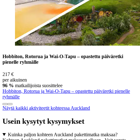
Hobbiton, Rotorua ja Wai-O-Tapu – opastettu päiväretki
pienelle ryhmälle
217 €
per aikuinen
96 %
matkailijoista suosittelee
Hobbiton, Rotorua ja Wai-O-Tapu – opastettu päiväretki pienelle
ryhmälle
Näytä kaikki aktiviteetit kohteessa Auckland
Usein kysytyt kysymykset
Kuinka paljon kohteen Auckland pakettimatka maksaa?