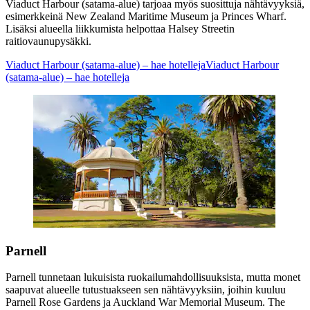
Viaduct Harbour (satama-alue) tarjoaa myös suosittuja nähtävyyksiä,
esimerkkeinä New Zealand Maritime Museum ja Princes Wharf.
Lisäksi alueella liikkumista helpottaa Halsey Streetin
raitiovaunupysäkki.
Viaduct Harbour (satama-alue) – hae hotelleja
Viaduct Harbour
(satama-alue) – hae hotelleja
Parnell
Parnell tunnetaan lukuisista ruokailumahdollisuuksista, mutta monet
saapuvat alueelle tutustuakseen sen nähtävyyksiin, joihin kuuluu
Parnell Rose Gardens ja Auckland War Memorial Museum. The