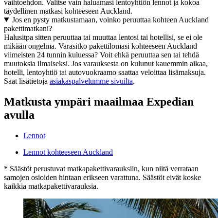
vaihtoehdon. Valitse vain haluamasi lentoyhtiön lennot ja kokoa
täydellinen matkasi kohteeseen Auckland.
Jos en pysty matkustamaan, voinko peruuttaa kohteen Auckland
pakettimatkani?
Halusitpa sitten peruuttaa tai muuttaa lentosi tai hotellisi, se ei ole
mikään ongelma. Varasitko pakettilomasi kohteeseen Auckland
viimeisten 24 tunnin kuluessa? Voit ehkä peruuttaa sen tai tehdä
muutoksia ilmaiseksi. Jos varauksesta on kulunut kauemmin aikaa,
hotelli, lentoyhtiö tai autovuokraamo saattaa veloittaa lisämaksuja.
Saat lisätietoja
asiakaspalvelumme sivuilta
.
Matkusta ympäri maailmaa Expedian
avulla
Lennot
Lennot kohteeseen Auckland
* Säästöt perustuvat matkapakettivarauksiin, kun niitä verrataan
samojen osioiden hintaan erikseen varattuna. Säästöt eivät koske
kaikkia matkapakettivarauksia.