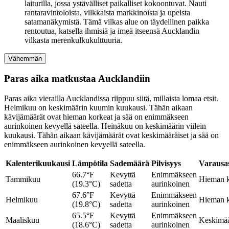
laiturilla, jossa ystävälliset paikalliset kokoontuvat. Nauti
rantaravintoloista, vilkkaista markkinoista ja upeista
satamanäkymistä. Tämä vilkas alue on täydellinen paikka
rentoutua, katsella ihmisiä ja imeä itseensä Aucklandin
vilkasta merenkulkukulttuuria.
Vähemmän
Paras aika matkustaa Aucklandiin
Paras aika vierailla Aucklandissa riippuu siitä, millaista lomaa etsit.
Helmikuu on keskimäärin kuumin kuukausi. Tähän aikaan
kävijämäärät ovat hieman korkeat ja sää on enimmäkseen
aurinkoinen kevyellä sateella. Heinäkuu on keskimäärin viilein
kuukausi. Tähän aikaan kävijämäärät ovat keskimääräiset ja sää on
enimmäkseen aurinkoinen kevyellä sateella.
Kalenterikuukausi
Lämpötila
Sademäärä
Pilvisyys
Varausa
66.7°F
Kevyttä
Enimmäkseen
Tammikuu
Hieman 
(19.3°C)
sadetta
aurinkoinen
67.6°F
Kevyttä
Enimmäkseen
Helmikuu
Hieman 
(19.8°C)
sadetta
aurinkoinen
65.5°F
Kevyttä
Enimmäkseen
Maaliskuu
Keskimää
(18.6°C)
sadetta
aurinkoinen