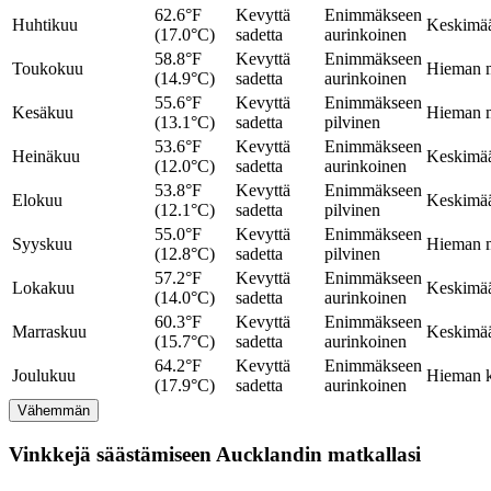
62.6°F
Kevyttä
Enimmäkseen
Huhtikuu
Keskimää
(17.0°C)
sadetta
aurinkoinen
58.8°F
Kevyttä
Enimmäkseen
Toukokuu
Hieman m
(14.9°C)
sadetta
aurinkoinen
55.6°F
Kevyttä
Enimmäkseen
Kesäkuu
Hieman m
(13.1°C)
sadetta
pilvinen
53.6°F
Kevyttä
Enimmäkseen
Heinäkuu
Keskimää
(12.0°C)
sadetta
aurinkoinen
53.8°F
Kevyttä
Enimmäkseen
Elokuu
Keskimää
(12.1°C)
sadetta
pilvinen
55.0°F
Kevyttä
Enimmäkseen
Syyskuu
Hieman m
(12.8°C)
sadetta
pilvinen
57.2°F
Kevyttä
Enimmäkseen
Lokakuu
Keskimää
(14.0°C)
sadetta
aurinkoinen
60.3°F
Kevyttä
Enimmäkseen
Marraskuu
Keskimää
(15.7°C)
sadetta
aurinkoinen
64.2°F
Kevyttä
Enimmäkseen
Joulukuu
Hieman 
(17.9°C)
sadetta
aurinkoinen
Vähemmän
Vinkkejä säästämiseen Aucklandin matkallasi