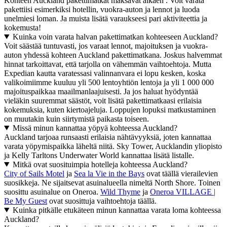
Kohteen Auckland pakettimatkat maksavat alkaen . Voit varata
pakettiisi esimerkiksi hotellin, vuokra-auton ja lennot ja luoda
unelmiesi loman. Ja muista lisätä varaukseesi pari aktiviteettia ja
kokemusta!
Kuinka voin varata halvan pakettimatkan kohteeseen Auckland?
Voit säästää tuntuvasti, jos varaat lennot, majoituksen ja vuokra-
auton yhdessä kohteen Auckland pakettimatkana. Joskus halvemmat
hinnat tarkoittavat, että tarjolla on vähemmän vaihtoehtoja. Mutta
Expedian kautta varatessasi valinnanvara ei lopu kesken, koska
valikoimiimme kuuluu yli 500 lentoyhtiön lentoja ja yli 1 000 000
majoituspaikkaa maailmanlaajuisesti. Ja jos haluat hyödyntää
vieläkin suuremmat säästöt, voit lisätä pakettimatkaasi erilaisia
kokemuksia, kuten kiertoajeluja. Loppujen lopuksi matkustaminen
on muutakin kuin siirtymistä paikasta toiseen.
Missä minun kannattaa yöpyä kohteessa Auckland?
Auckland tarjoaa runsaasti erilaisia nähtävyyksiä, joten kannattaa
varata yöpymispaikka läheltä niitä. Sky Tower, Aucklandin yliopisto
ja Kelly Tarltons Underwater World kannattaa lisätä listalle.
Mitkä ovat suosituimpia hotelleja kohteessa Auckland?
City of Sails Motel
ja
Sea la Vie in the Bays
ovat täällä vierailevien
suosikkeja. Ne sijaitsevat asuinalueella nimeltä North Shore. Toinen
suosittu asuinalue on Oneroa.
Wild Thyme
ja
Oneroa VILLAGE |
Be My Guest
ovat suosittuja vaihtoehtoja täällä.
Kuinka pitkälle etukäteen minun kannattaa varata loma kohteessa
Auckland?