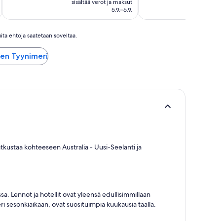
sisältää verot ja maksut
sisäl
99 €
5.9.–6.9.
ita ehtoja saatetaan soveltaa.
nen Tyynimeri
atkustaa kohteeseen Australia - Uusi-Seelanti ja
sa. Lennot ja hotellit ovat yleensä edullisimmillaan
ri sesonkiaikaan, ovat suosituimpia kuukausia täällä.