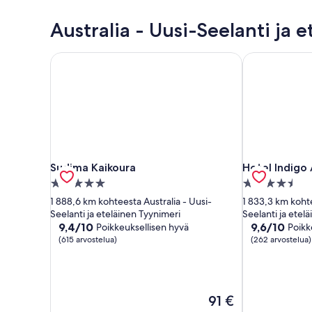
Australia - Uusi-Seelanti ja 
Sudima Kaikoura
Hotel Indigo
Sudima Kaikoura
Hotel Indigo
Sudima Kaikoura
Hotel Indigo
5.0
4.5
tähden
tähden
1 888,6 km kohteesta Australia - Uusi-
1 833,3 km kohte
majoituspaikka
majoituspaikk
Seelanti ja eteläinen Tyynimeri
Seelanti ja etel
9.4
9.6
9,4/10
9,6/10
Poikkeuksellisen hyvä
Poikk
kautta
kautta
(615 arvostelua)
(262 arvostelua)
10,
10,
Poikkeuksellisen
Poikkeuksellis
hyvä,
hyvä,
(615
(262
Hinta
91 €
arvostelua)
arvostelua)
on