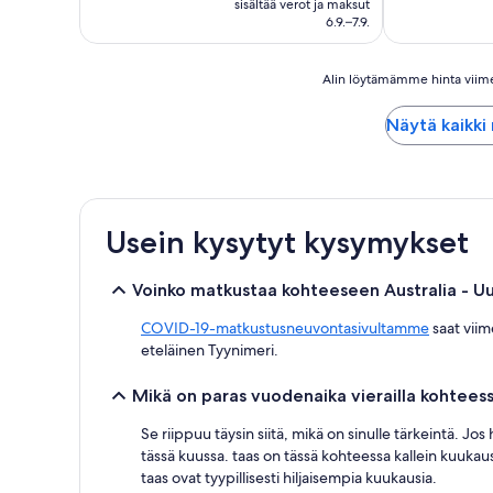
sisältää verot ja maksut
91 €
6.9.–7.9.
Alin
Alin löytämämme hinta viimeis
löytämämme
hinta
Näytä kaikki
viimeisten
24
tunnin
aikana
1
Usein kysytyt kysymykset
yölle
ja
2
Voinko matkustaa kohteeseen Australia - Uus
aikuiselle.
Hinnat
COVID-19-matkustusneuvontasivultamme
saat viim
ja
eteläinen Tyynimeri.
saatavuus
voivat
Mikä on paras vuodenaika vierailla kohteess
muuttua.
Muita
Se riippuu täysin siitä, mikä on sinulle tärkeintä. J
ehtoja
saatetaan
tässä kuussa. taas on tässä kohteessa kallein kuukaus
soveltaa.
taas ovat tyypillisesti hiljaisempia kuukausia.