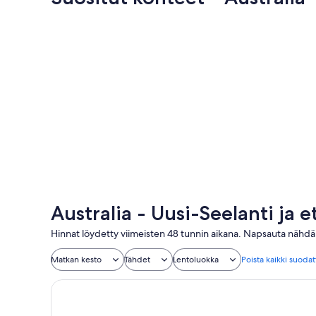
Sydney
Sydney
Australia - Uusi-Seelanti ja
Hinnat löydetty viimeisten 48 tunnin aikana. Napsauta nähdäk
Matkan kesto
Tähdet
Lentoluokka
Poista kaikki suoda
The York by Swiss-Belhotel International