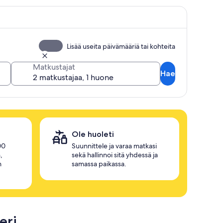
Lisää useita päivämääriä tai kohteita
Matkustajat
Hae
Ole huoleti
00
Suunnittele ja varaa matkasi
,
sekä hallinnoi sitä yhdessä ja
n
samassa paikassa.
eri