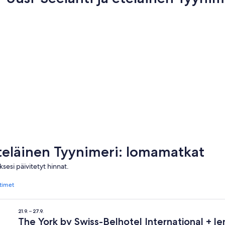
Moorea-Maiao
Melbourn
Moorea-Maiao
Melbou
 eteläinen Tyynimeri: lomamatkat
sesi päivitetyt hinnat.
ttimet
21.9. – 27.9.
The York by Swiss-Belhotel International + le