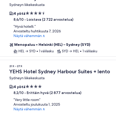
Sydneyn liikekeskusta
4.5
4 yötä
tähden
-
Loistava (2 722 arvostelua)
8,6/10
majoituspaikka
”
Hyvä hotelli.
”
Arvosteltu huhtikuuta 7, 2026
Näytä vähemmän ∧
Menopaluu
•
Helsinki (HEL) – Sydney (SYD)
HEL → SYD
•
1 välilasku
SYD → HEL
•
1 välilasku
21.9. – 27.9.
YEHS Hotel Sydney Harbour Suites + lento
Sydneyn liikekeskusta
4.0
4 yötä
tähden
-
Erittäin hyvä (2 877 arvostelua)
8,2/10
majoituspaikka
”
Very little room
”
Arvosteltu joulukuuta 1, 2025
Näytä vähemmän ∧