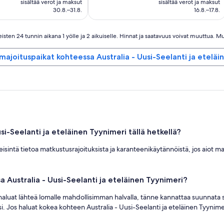
sisältää verot ja maksut
sisältää verot ja maksut
101 €
114 €
30.8.–31.8.
16.8.–17.8.
ten 24 tunnin aikana 1 yölle ja 2 aikuiselle. Hinnat ja saatavuus voivat muuttua. Mu
 majoituspaikat kohteessa Australia - Uusi-Seelanti ja eteläi
i-Seelanti ja eteläinen Tyynimeri tällä hetkellä?
eisintä tietoa matkustusrajoituksista ja karanteenikäytännöistä, jos aiot m
a Australia - Uusi-Seelanti ja eteläinen Tyynimeri?
os haluat lähteä lomalle mahdollisimman halvalla, tänne kannattaa suunnata s
i. Jos haluat kokea kohteen Australia - Uusi-Seelanti ja eteläinen Tyynime