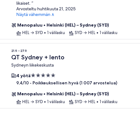
likaiset.
”
Arvosteltu huhtikuuta 21, 2025
Näytä vähemmän ∧
Menopaluu
•
Helsinki (HEL) – Sydney (SYD)
HEL → SYD
•
1 välilasku
SYD → HEL
•
1 välilasku
21.9. – 27.9.
QT Sydney + lento
Sydneyn liikekeskusta
5.0
4 yötä
tähden
-
Poikkeuksellisen hyvä (1 007 arvostelua)
9,4/10
majoituspaikka
Menopaluu
•
Helsinki (HEL) – Sydney (SYD)
HEL → SYD
•
1 välilasku
SYD → HEL
•
1 välilasku