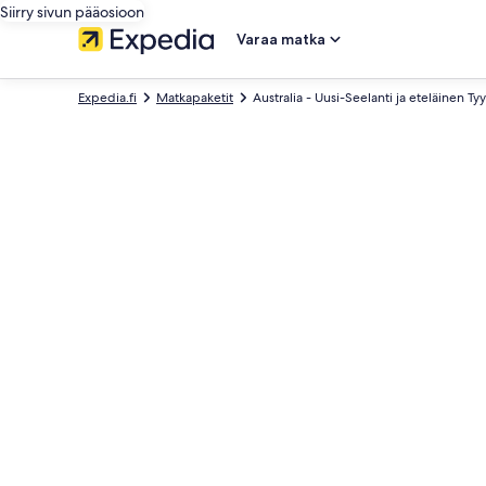
Siirry sivun pääosioon
Varaa matka
Expedia.fi
Matkapaketit
Australia - Uusi-Seelanti ja eteläinen Ty