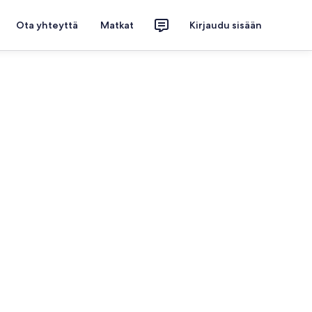
Ota yhteyttä
Matkat
Kirjaudu sisään