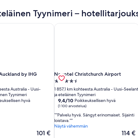
eteläinen Tyynimeri – hotellitarjouk
 Auckland by IHG
Novotel Christchurch Airport
 Auckland by IHG
Novotel Christchurch Airport
 Auckland by IHG
Novotel Christchurch Airport
4.5
tähden
esta Australia - Uusi-
1 857,1 km kohteesta Australia - Uusi-Seelant
a
majoituspaikka
äinen Tyynimeri
ja eteläinen Tyynimeri
9.4
9,4/10
euksellisen hyvä
Poikkeuksellisen hyvä
kautta
(1 100 arvostelua)
10,
”Palvelu hyvä. Sängyt erinomaiset. Sijainti
en
Poikkeuksellisen
loistava.”
hyvä,
Näytä vähemmän
(1 100
Hinta
Hinta
101 €
114 €
arvostelua)
on
on