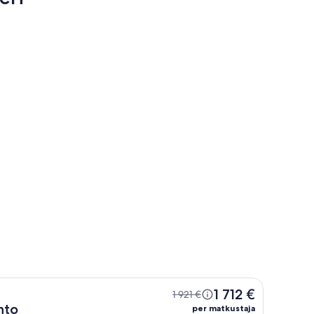
e
Benwerrin
rne
Benwerrin
1 712 €
1 921 €
nto
per matkustaja