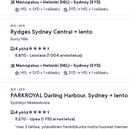
Menopaluu
•
Helsinki (HEL) – Sydney (SYD)
HEL → SYD
•
1 välilasku
SYD → HEL
•
1 välilasku
21.9. – 27.9.
Rydges Sydney Central + lento
Surry Hills
4.5
4 yötä
tähden
-
Loistava (1 004 arvostelua)
8,8/10
majoituspaikka
Menopaluu
•
Helsinki (HEL) – Sydney (SYD)
HEL → SYD
•
1 välilasku
SYD → HEL
•
1 välilasku
21.9. – 27.9.
PARKROYAL Darling Harbour, Sydney + lento
Sydneyn liikekeskusta
4.5
4 yötä
tähden
-
Upea (1 752 arvostelua)
9,2/10
majoituspaikka
”
max 3 tähteä, ystävällinen henkilökunta mutta huoneet hieman n