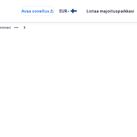
•
Avaa sovellus
EUR
Listaa majoituspaikkasi
ynimeri