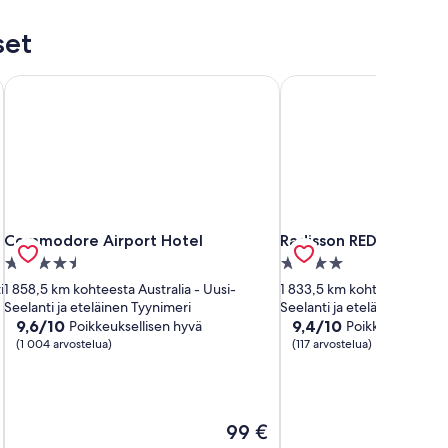
set
Commodore Airport Hotel
Radisson RED Auckland
Commodore Airport Hotel
Radisson RED Auckland
Commodore Airport Hotel
Radisson RED Aucklan
4.5
4.0
tähden
tähden
i
1 858,5 km kohteesta Australia - Uusi-
1 833,5 km kohteesta Austra
majoituspaikka
majoituspaikka
Seelanti ja eteläinen Tyynimeri
Seelanti ja eteläinen Tyyni
9.6
9.4
9,6/10
9,4/10
Poikkeuksellisen hyvä
Poikkeuksellisen
kautta
kautta
(1 004 arvostelua)
(117 arvostelua)
10,
10,
Poikkeuksellisen
Poikkeuksellisen
hyvä,
hyvä,
(1 004
(117
Hinta
99 €
arvostelua)
arvostelua)
on