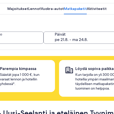
Majoitukset
Lennot
Vuokra-autot
Matkapaketit
Aktiviteetit
e
Päivät
Parempia kimpassa
Löydä sopiva paikka
Säästät jopa 1 000 €, kun
Kun tarjolla on yli 300 0
varaat lennon ja hotellin
hotellia ympäri maailman
yhdessä*.
täydellisen matkapaketi
luominen on helppoa.
- Uusi-Seelanti ja eteläinen Tyynim