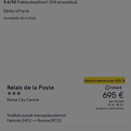
9,6
/
10
Poikkeuksellinen! (314 arvostelua)
henkilö
Sänky oli hyvä.
Arvosteltu 18.4.2026
Säästä lennostasi 100 %
Hinta
Relais de la Poste
1 314 €
oli
695 €
3
1 314 €,
out
Rome City Centre
per henkilö
hinta
of
15.10.–18.10.
löydetty 1 päivä sitten
on
5
Sisältää suorat menopaluulennot
nyt
Helsinki (HEL) –> Rooma (FCO)
695 €
per