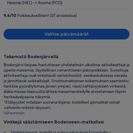
865 €
Helsinki (HEL) –> Rooma (FCO)
per
henkilö
9,6
/
10
Poikkeuksellinen! (37 arvostelua)
Valitse päivämäärät
Tekemistä Bodenjärvellä
Bodenjärvi tarjoaa ihastuttavan yhdistelmän ulkoilma-aktiviteetteja ja
upeita maisemia, täydellinen romanttiseen pakopaikkaan. Suosittuja
aktiviteetteja ovat virkistävät vartalohoidot, vesikeskuksessa vierailu
ja jännittävät seikkailulajit. Unohtumattoman kokemuksen saamiseksi
harkitse pyöräilylomaa järven ympäri, nauti nähtävyyksien vinkeistä,
äläkä missaa tilaisuutta lähteä maisemaristeilylle arvostamaan täysin
henkeäsalpaavia näkymiä.
*Etäisyydet mitataan suorana linjana; todelliset ajomatkat voivat
vaihdella reitistä riippuen.
Vähemmän
Vinkkejä säästämiseen Bodenseen-matkallasi
Yhdistä lennot, hotellit ja autovuokraukset Expedialla –