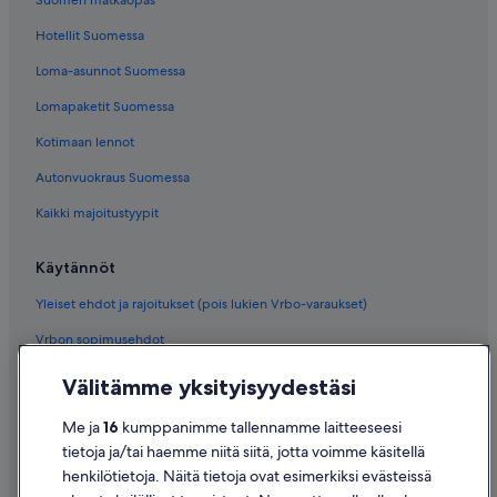
Suomen matkaopas
Hotellit Suomessa
Loma-asunnot Suomessa
Lomapaketit Suomessa
Kotimaan lennot
Autonvuokraus Suomessa
Kaikki majoitustyypit
Käytännöt
Yleiset ehdot ja rajoitukset (pois lukien Vrbo-varaukset)
Vrbon sopimusehdot
Saavutettavuus
Välitämme yksityisyydestäsi
Tietosuoja
Me ja
16
kumppanimme tallennamme laitteeseesi
Evästeet
tietoja ja/tai haemme niitä siitä, jotta voimme käsitellä
henkilötietoja. Näitä tietoja ovat esimerkiksi evästeissä
Käyttöehdot