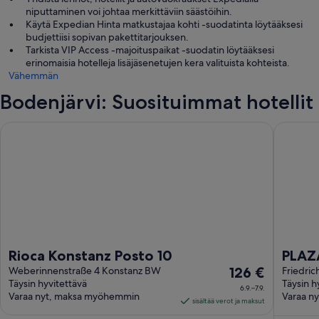
niputtaminen voi johtaa merkittäviin säästöihin.
Käytä Expedian Hinta matkustajaa kohti -suodatinta löytääksesi
budjettiisi sopivan pakettitarjouksen.
Tarkista VIP Access -majoituspaikat -suodatin löytääksesi
erinomaisia hotelleja lisäjäsenetujen kera valituista kohteista.
Vähemmän
Bodenjärvi: Suosituimmat hotellit
Rioca Konstanz Posto 10
PLAZA H
Rioca Konstanz Posto 10
PLAZ
Hinta
Weberinnenstraße 4 Konstanz BW
126 €
Friedric
Täysin hyvitettävä
Täysin h
on
6.9.–7.9.
Varaa nyt, maksa myöhemmin
Varaa n
126 €
sisältää verot ja maksut
per