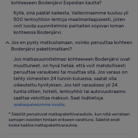
kohteeseen Bodenjärvi Expedian kautta?
Kyllä, sinä päätät kaikesta. Valikoimaamme kuuluu yli
500 lentoyhtiön lentoja maailmanlaajuisesti, joten
voit luoda suunnitelmiisi parhaiten sopivan loman
kohteessa Bodenjärvi.
Jos en pysty matkustamaan, voinko peruuttaa kohteen
Bodenjärvi pakettimatkani?
Jos matkasuunnitelmasi kohteeseen Bodenjärvi ovat
muuttuneet, on hyvä tietää, että voit mahdollisesti
peruuttaa varauksesi tai muuttaa sitä. Jos varaus on
tehty viimeisten 24 tunnin kuluessa, saatat olla
oikeutettu hyvityksen. Jos teit varauksesi yli 24
tuntia sitten, hotelli, lentoyhtiö tai autovuokraamo
saattaa veloittaa maksun. Saat lisätietoja
.
asiakaspalvelumme sivuilta
* Säästöt perustuvat matkapakettivarauksiin, kun niitä verrataan
samojen osioiden hintaan erikseen varattuna. Säästöt eivät
koske kaikkia matkapakettivarauksia.