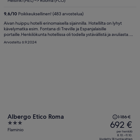
Helsinki (HEL) –> Rooma (FCO)
1 401 €
per
9,6
/
10
Poikkeuksellinen! (483 arvostelua)
henkilö
Aivan huippu hotelli erinomaisella sijainnilla. Hotellilta on lyhyt
kävelymatka esim. Fontana di Treville ja Espanjalaisille
portaille.Henkilökunta hotellissa oli todella ystävällistä ja avuliasta.
Huone oli tyylikäs, viihtyisä ja erittäin siisti. Hotellin kattoterassilta on
Arvosteltu 6.9.2024
upeat näkymät yli Rooman. Aamiainen oli erinomainen. Söimme
hotellin ravintolassa lammasta, joka oli todella hyvää. Palvelu
ravintolassa oli ensiluokkaista.
Hinta
Albergo Etico Roma
1 186 €
oli
692 €
3
1 186 €,
out
Flaminio
per henkilö
hinta
of
8.10.–11.10.
löydetty 18 tuntia sitten