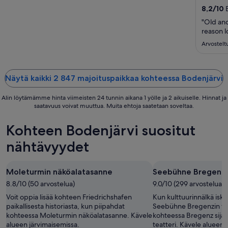
yö
8,2
/
10
E
ajalle
"Old an
6.9.
reason lo
viiva
Arvostelt
7.9.
Näytä kaikki 2 847 majoituspaikkaa kohteessa Bodenjärvi
Alin löytämämme hinta viimeisten 24 tunnin aikana 1 yölle ja 2 aikuiselle. Hinnat ja
saatavuus voivat muuttua. Muita ehtoja saatetaan soveltaa.
Kohteen Bodenjärvi suositut
nähtävyydet
Moleturmin näköalatasanne
Seebühne Bregenzin
8.8/10 (50 arvostelua)
9.0/10 (299 arvostelua)
Voit oppia lisää kohteen Friedrichshafen
Kun kulttuurinnälkä isk
paikallisesta historiasta, kun piipahdat
Seebühne Bregenzin taid
kohteessa Moleturmin näköalatasanne. Kävele
kohteessa Bregenz sijait
alueen järvimaisemissa.
teatteri. Kävele alueen 