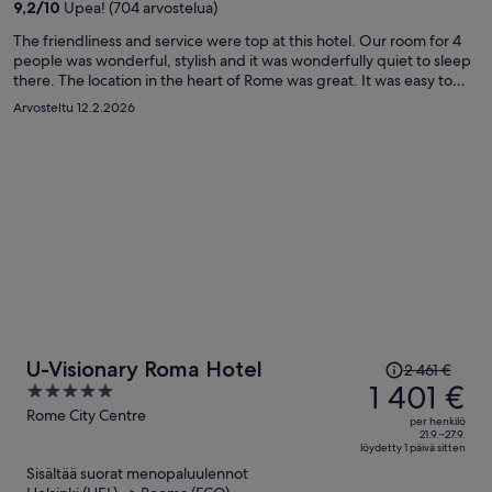
9,2
/
10
Upea! (704 arvostelua)
henkilö
The friendliness and service were top at this hotel. Our room for 4
people was wonderful, stylish and it was wonderfully quiet to sleep
there. The location in the heart of Rome was great. It was easy to
walk in every direction (30 minutes to each attraction). The room
Arvosteltu 12.2.2026
was not completely spotless, but the overall appearance was very
clean. It was a plus that we could open the window so we could
ventilate the room of the humidity that the heating did not remove.
The hotel had its own "water bar" where you could fill your drink
bottles (or the glass bottles provided by the hotel) and if you
wanted, take some ice. The extra bed on the sofa was not
comfortable. We would have liked a mattress pad or blanket for the
hard and slippery leather sofa, (there was just a sheet).
Hinta
U-Visionary Roma Hotel
2 461 €
oli
1 401 €
5
2 461 €,
out
Rome City Centre
per henkilö
hinta
of
21.9.–27.9.
löydetty 1 päivä sitten
on
5
Sisältää suorat menopaluulennot
nyt