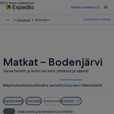
Siirry sivun pääosioon
Hanki sovellus
Suunnittele matkasi
Eurooppa
Bodenjärvi
Matkat – Bodenjärvi
Varaa hotelli ja lento tai auto yhdessä ja säästä!
Majoitukset
Lennot
Vuokra-autot
Matkapaketit
Aktiviteetit
Majoitus lisätty
Lento lisätty
Vuokra-auto
Economy
Lisää useita päivämääriä tai kohteita