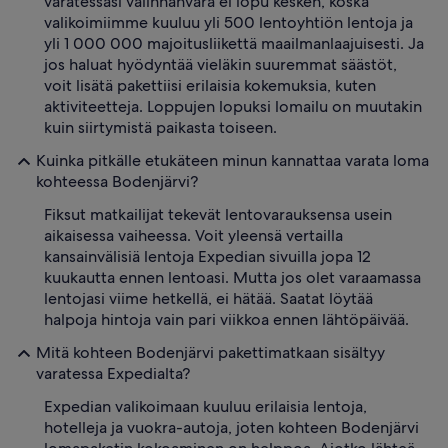
varatessasi valinnanvara ei lopu kesken, koska
valikoimiimme kuuluu yli 500 lentoyhtiön lentoja ja
yli 1 000 000 majoitusliikettä maailmanlaajuisesti. Ja
jos haluat hyödyntää vieläkin suuremmat säästöt,
voit lisätä pakettiisi erilaisia kokemuksia, kuten
aktiviteetteja. Loppujen lopuksi lomailu on muutakin
kuin siirtymistä paikasta toiseen.
Kuinka pitkälle etukäteen minun kannattaa varata loma
kohteessa Bodenjärvi?
Fiksut matkailijat tekevät lentovarauksensa usein
aikaisessa vaiheessa. Voit yleensä vertailla
kansainvälisiä lentoja Expedian sivuilla jopa 12
kuukautta ennen lentoasi. Mutta jos olet varaamassa
lentojasi viime hetkellä, ei hätää. Saatat löytää
halpoja hintoja vain pari viikkoa ennen lähtöpäivää.
Mitä kohteen Bodenjärvi pakettimatkaan sisältyy
varatessa Expedialta?
Expedian valikoimaan kuuluu erilaisia lentoja,
hotelleja ja vuokra-autoja, joten kohteen Bodenjärvi