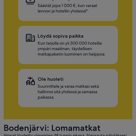
Säästät jopa 1 000 €, kun varaat
lennon ja hotellin yhdessä*.
Löydä sopiva paikka
Kun tarjolla on yli 300 000 hotellia
ympäri maailman, täydellisen
matkapaketin luominen on helppoa.
Ole huoleti
Suunnittele ja varaa matkasi sekä
hallinnoi sitä yhdessä ja samassa
paikassa.
Bodenjärvi: Lomamatkat
Hinnat löydetty viimeisten 48 tunnin aikana. Napsauta nähdäksesi