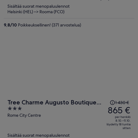
on
5
Sisältää suorat menopaluulennot
nyt
Helsinki (HEL) –> Rooma (FCO)
692 €
per
9,8
/
10
Poikkeuksellinen! (371 arvostelua)
henkilö
Hinta
Tree Charme Augusto Boutique
1 430 €
oli
865 €
3
Hotel
1 430 €,
out
Rome City Centre
per henkilö
hinta
of
8.10.–11.10.
löydetty 18 tuntia
on
5
sitten
nyt
Sisältää suorat menopaluulennot