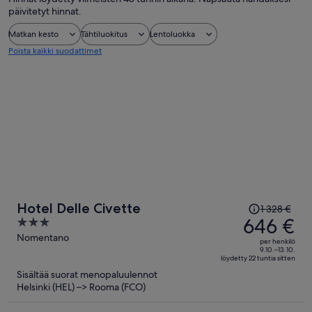
päivitetyt hinnat.
Matkan kesto
Tähtiluokitus
Lentoluokka
Poista kaikki suodattimet
Hinta
Hotel Delle Civette
1 328 €
oli
646 €
3
1 328 €,
out
Nomentano
per henkilö
hinta
of
9.10.–13.10.
löydetty 22 tuntia sitten
on
5
Sisältää suorat menopaluulennot
nyt
Helsinki (HEL) –> Rooma (FCO)
646 €
per