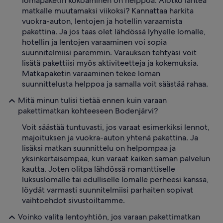
lomapaketin kokoaminen on helppoa. Aiotko lähteä
matkalle muutamaksi viikoksi? Kannattaa harkita
vuokra-auton, lentojen ja hotellin varaamista
pakettina. Ja jos taas olet lähdössä lyhyelle lomalle,
hotellin ja lentojen varaaminen voi sopia
suunnitelmiisi paremmin. Varauksen tehtyäsi voit
lisätä pakettiisi myös aktiviteetteja ja kokemuksia.
Matkapaketin varaaminen tekee loman
suunnittelusta helppoa ja samalla voit säästää rahaa.
Mitä minun tulisi tietää ennen kuin varaan
pakettimatkan kohteeseen Bodenjärvi?
Voit säästää tuntuvasti, jos varaat esimerkiksi lennot,
majoituksen ja vuokra-auton yhtenä pakettina. Ja
lisäksi matkan suunnittelu on helpompaa ja
yksinkertaisempaa, kun varaat kaiken saman palvelun
kautta. Joten olitpa lähdössä romanttiselle
luksuslomalle tai edulliselle lomalle perheesi kanssa,
löydät varmasti suunnitelmiisi parhaiten sopivat
vaihtoehdot sivustoiltamme.
Voinko valita lentoyhtiön, jos varaan pakettimatkan