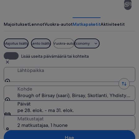
1
of
Birsay
Majoitukset
Lennot
Vuokra-autot
Matkapaketit
Aktiviteetit
Majoitus lisätty
Lento lisätty
Vuokra-auto
Economy
Lunnilintu seisoo merenrantan ruohikkoi
Lisää useita päivämääriä tai kohteita
Lähtöpaikka
Kohde
Brough of Birsay (saari), Birsay, Skotlanti, Yhdistynyt 
Päivät
pe 28. elok. - ma 31. elok.
Matkustajat
2 matkustajaa, 1 huone
Hae