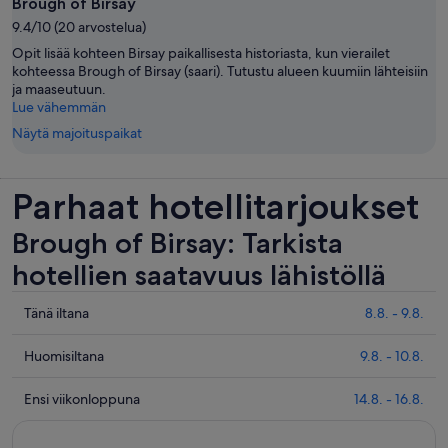
Brough of Birsay
9.4/10 (20 arvostelua)
Opit lisää kohteen Birsay paikallisesta historiasta, kun vierailet
kohteessa Brough of Birsay (saari). Tutustu alueen kuumiin lähteisiin
ja maaseutuun.
Lue vähemmän
Näytä majoituspaikat
Parhaat hotellitarjoukset
Brough of Birsay: Tarkista
hotellien saatavuus lähistöllä
Tarkista
Tänä iltana
8.8. - 9.8.
hinnat
lähellä
Tarkista
Huomisiltana
9.8. - 10.8.
kohdetta
hinnat
Brough
lähellä
Tarkista
Ensi viikonloppuna
14.8. - 16.8.
of
kohdetta
hinnat
Birsay
Brough
lähellä