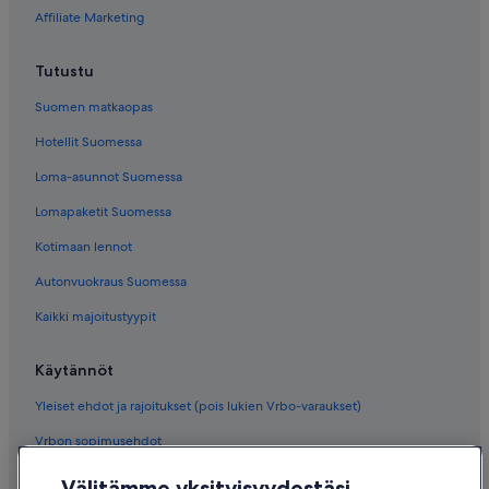
Affiliate Marketing
Tutustu
Suomen matkaopas
Hotellit Suomessa
Loma-asunnot Suomessa
Lomapaketit Suomessa
Kotimaan lennot
Autonvuokraus Suomessa
Kaikki majoitustyypit
Käytännöt
Yleiset ehdot ja rajoitukset (pois lukien Vrbo-varaukset)
Vrbon sopimusehdot
Saavutettavuus
Välitämme yksityisyydestäsi