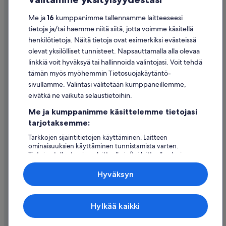
Tietosuoja
Me ja
16
kumppanimme tallennamme laitteeseesi
Evästeet
tietoja ja/tai haemme niitä siitä, jotta voimme käsitellä
henkilötietoja. Näitä tietoja ovat esimerkiksi evästeissä
Käyttöehdot
olevat yksilölliset tunnisteet. Napsauttamalla alla olevaa
Oikeudelliset tiedot / ota meihin yhteyttä
linkkiä voit hyväksyä tai hallinnoida valintojasi. Voit tehdä
tämän myös myöhemmin Tietosuojakäytäntö-
Sisältövaatimukset ja ilmoituksen tekeminen sisällöstä
sivullamme. Valintasi välitetään kumppaneillemme,
eivätkä ne vaikuta selaustietoihin.
Tuki
Me ja kumppanimme käsittelemme tietojasi
Ota yhteyttä
tarjotaksemme:
Varauksen muuttaminen tai peruuttaminen
Tarkkojen sijaintitietojen käyttäminen. Laitteen
ominaisuuksien käyttäminen tunnistamista varten.
Hyvityksen hakeminen ja aikarajat
Tietojen tallentaminen laitteelle ja/tai laitteella olevien
tietojen käyttö. Kohdennettu mainonta ja personoitu
Varaa lento lentoyhtiön hyvityskupongeilla
sisältö, mainonnan ja sisällön mittaus, yleisötutkimus ja
Hyväksyn
palvelujen kehittäminen.
Kansainväliset matka-asiakirjat
Kumppanien (toimittajien) luettelo
Expedia Inc. ei ole vastuussa ulkoisten sivustojen sisällöstä.
Hylkää kaikki
© 2026 Expedia, Inc., Expedia Groupin yritys. Kaikki oikeudet
pidätetään. Expedia ja Expedia-logo ovat Expedia, Inc.:n tavaramerkkejä
tai rekisteröityjä tavaramerkkejä.