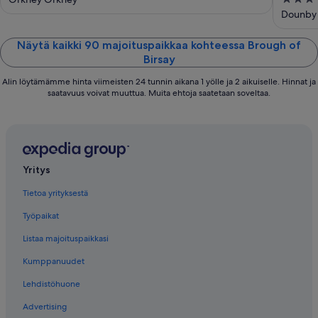
wonderful views
out
Dounby 
of
5
Näytä kaikki 90 majoituspaikkaa kohteessa Brough of
Birsay
Alin löytämämme hinta viimeisten 24 tunnin aikana 1 yölle ja 2 aikuiselle. Hinnat ja
saatavuus voivat muuttua. Muita ehtoja saatetaan soveltaa.
Yritys
Tietoa yrityksestä
Työpaikat
Listaa majoituspaikkasi
Kumppanuudet
Lehdistöhuone
Advertising