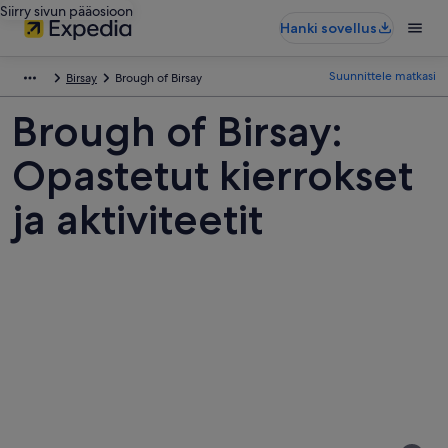
Siirry sivun pääosioon
Hanki sovellus
Suunnittele matkasi
Birsay
Brough of Birsay
Brough of Birsay:
Opastetut kierrokset
ja aktiviteetit
Kuvia
kohteesta
Brough