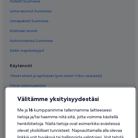
Hotellit Suomessa
Loma-asunnot Suomessa
Lomapaketit Suomessa
Kotimaan lennot
Autonvuokraus Suomessa
Kaikki majoitustyypit
Käytännöt
Yleiset ehdot ja rajoitukset (pois lukien Vrbo-varaukset)
Vrbon sopimusehdot
Saavutettavuus
Välitämme yksityisyydestäsi
Tietosuoja
Me ja
16
kumppanimme tallennamme laitteeseesi
Evästeet
tietoja ja/tai haemme niitä siitä, jotta voimme käsitellä
henkilötietoja. Näitä tietoja ovat esimerkiksi evästeissä
Käyttöehdot
olevat yksilölliset tunnisteet. Napsauttamalla alla olevaa
Oikeudelliset tiedot / ota meihin yhteyttä
linkkiä voit hyväksyä tai hallinnoida valintojasi. Voit tehdä