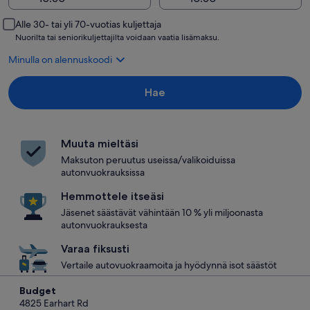
Alle 30- tai yli 70-vuotias kuljettaja
Nuorilta tai seniorikuljettajilta voidaan vaatia lisämaksu.
Minulla on alennuskoodi
Hae
Muuta mieltäsi
Maksuton peruutus useissa/valikoiduissa
autonvuokrauksissa
Hemmottele itseäsi
Jäsenet säästävät vähintään 10 % yli miljoonasta
autonvuokrauksesta
Varaa fiksusti
Vertaile autovuokraamoita ja hyödynnä isot säästöt
Budget
4825 Earhart Rd