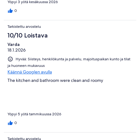
Yöpyi 3 yötä kesäkuussa 2026
enjoyed the spa and the gym. We couldn’t have asked for a
better stay.
0
Tarkistettu arvostelu
10/10 Loistava
Varda
18.1.2026
Hyvää: Siisteys, henkilökunta ja palvelu, majoituspaikan kunto ja tilat
ja huoneen mukavuus
Käännä Googlen avulla
The kitchen and bathroom were clean and roomy
Yöpyi 5 yötä tammikuussa 2026
0
Tarkistettu arvostelu