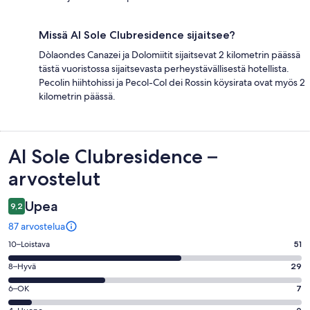
Missä Al Sole Clubresidence sijaitsee?
Dòlaondes Canazei ja Dolomiitit sijaitsevat 2 kilometrin päässä
tästä vuoristossa sijaitsevasta perheystävällisestä hotellista.
Pecolin hiihtohissi ja Pecol-Col dei Rossin köysirata ovat myös 2
kilometrin päässä.
Arvostelut
Al Sole Clubresidence –
arvostelut
Upea
9,2
87 arvostelua
Arvosana
10–Loistava
51
10
Arvosana
8–Hyvä
29
-
8
Loistava.
Arvosana
6–OK
7
-
51
6