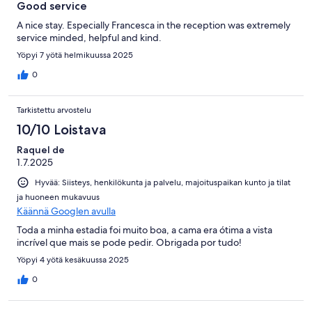
Good service
A nice stay. Especially Francesca in the reception was extremely
service minded, helpful and kind.
Yöpyi 7 yötä helmikuussa 2025
0
Tarkistettu arvostelu
10/10 Loistava
Raquel de
1.7.2025
Hyvää: Siisteys, henkilökunta ja palvelu, majoituspaikan kunto ja tilat
ja huoneen mukavuus
Käännä Googlen avulla
Toda a minha estadia foi muito boa, a cama era ótima a vista
incrível que mais se pode pedir. Obrigada por tudo!
Yöpyi 4 yötä kesäkuussa 2025
0