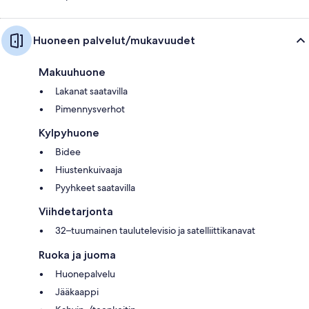
Huoneen palvelut/mukavuudet
Makuuhuone
Lakanat saatavilla
Pimennysverhot
Kylpyhuone
Bidee
Hiustenkuivaaja
Pyyhkeet saatavilla
Viihdetarjonta
32–tuumainen taulutelevisio ja satelliittikanavat
Ruoka ja juoma
Huonepalvelu
Jääkaappi