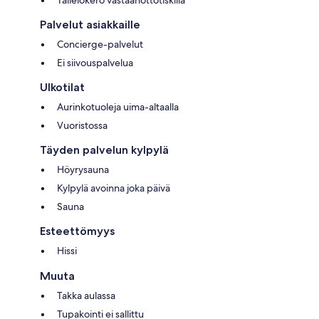
Palvelut asiakkaille
Concierge-palvelut
Ei siivouspalvelua
Ulkotilat
Aurinkotuoleja uima-altaalla
Vuoristossa
Täyden palvelun kylpylä
Höyrysauna
Kylpylä avoinna joka päivä
Sauna
Esteettömyys
Hissi
Muuta
Takka aulassa
Tupakointi ei sallittu