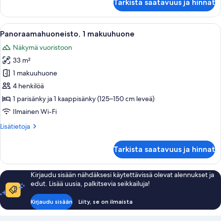
Tarkista saatavuus ja hinnat
2
makuuhuonetta,
2
Avaa
Keittiössä on puukehikoiset kaapit, mik
6
kylpyhuonetta
Panoraamahuoneisto, 1 makuuhuone
kaikki
Näkymä vuoristoon
huonetyypin
33 m²
Panoraamahuoneisto,
1
1 makuuhuone
makuuhuone
4 henkilöä
kuvat
1 parisänky ja 1 kaappisänky (125–150 cm leveä)
Ilmainen Wi-Fi
Lisätietoja
Lisätietoja
huoneesta
Panoraamahuoneisto,
Tarkista saatavuus ja hinnat
1
makuuhuone
Kirjaudu sisään nähdäksesi käytettävissä olevat alennukset ja
edut. Lisää uusia, palkitsevia seikkailuja!
Kirjaudu sisään
Liity, se on ilmaista