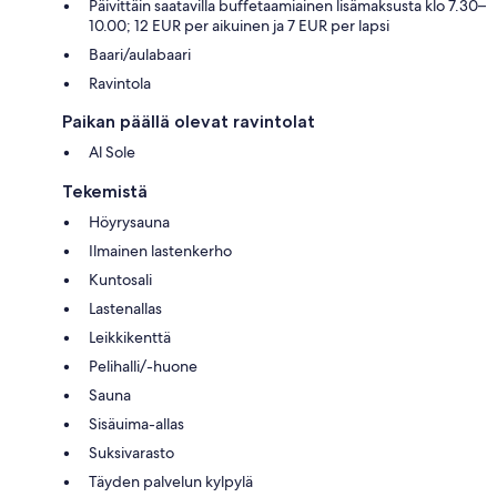
Päivittäin saatavilla buffetaamiainen lisämaksusta klo 7.30–
10.00; 12 EUR per aikuinen ja 7 EUR per lapsi
Baari/aulabaari
Ravintola
Paikan päällä olevat ravintolat
Al Sole
Tekemistä
Höyrysauna
Ilmainen lastenkerho
Kuntosali
Lastenallas
Leikkikenttä
Pelihalli/-huone
Sauna
Sisäuima-allas
Suksivarasto
Täyden palvelun kylpylä