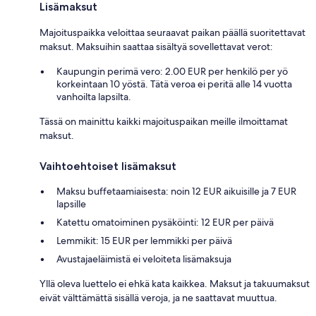
Lisämaksut
Majoituspaikka veloittaa seuraavat paikan päällä suoritettavat
maksut. Maksuihin saattaa sisältyä sovellettavat verot:
Kaupungin perimä vero: 2.00 EUR per henkilö per yö
korkeintaan 10 yöstä. Tätä veroa ei peritä alle 14 vuotta
vanhoilta lapsilta.
Tässä on mainittu kaikki majoituspaikan meille ilmoittamat
maksut.
Vaihtoehtoiset lisämaksut
Maksu buffetaamiaisesta: noin 12 EUR aikuisille ja 7 EUR
lapsille
Katettu omatoiminen pysäköinti: 12 EUR per päivä
Lemmikit: 15 EUR per lemmikki per päivä
Avustajaeläimistä ei veloiteta lisämaksuja
Yllä oleva luettelo ei ehkä kata kaikkea. Maksut ja takuumaksut
eivät välttämättä sisällä veroja, ja ne saattavat muuttua.