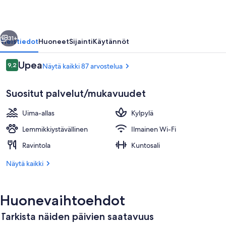
llinen
Seuraava
31+
Yleistiedot
Huoneet
Sijainti
Käytännöt
Arvostelut
Upea
9,2
Näytä kaikki 87 arvostelua
9,2 kautta 10.
Suositut palvelut/mukavuudet
Uima-allas
Kylpylä
Lemmikkiystävällinen
Ilmainen Wi-Fi
Ravintola
Kuntosali
Näkymä majoituspaikasta
Näytä kaikki
Huonevaihtoehdot
Tarkista näiden päivien saatavuus