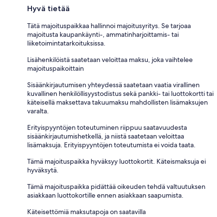
Hyvä tietää
Tätä majoituspaikkaa hallinnoi majoitusyritys. Se tarjoaa
majoitusta kaupankäynti-, ammatinharjoittamis- tai
liiketoimintatarkoituksissa.
Lisähenkilöistä saatetaan veloittaa maksu, joka vaihtelee
majoituspaikoittain
Sisäänkirjautumisen yhteydessä saatetaan vaatia virallinen
kuvallinen henkilöllisyystodistus sekä pankki- tai luottokortti tai
käteisellä maksettava takuumaksu mahdollisten lisämaksujen
varalta.
Erityispyyntöjen toteutuminen riippuu saatavuudesta
sisäänkirjautumishetkellä, ja niistä saatetaan veloittaa
lisämaksuja. Erityispyyntöjen toteutumista ei voida taata.
Tämä majoituspaikka hyväksyy luottokortit. Käteismaksuja ei
hyväksytä.
Tämä majoituspaikka pidättää oikeuden tehdä valtuutuksen
asiakkaan luottokortille ennen asiakkaan saapumista.
Käteisettömiä maksutapoja on saatavilla