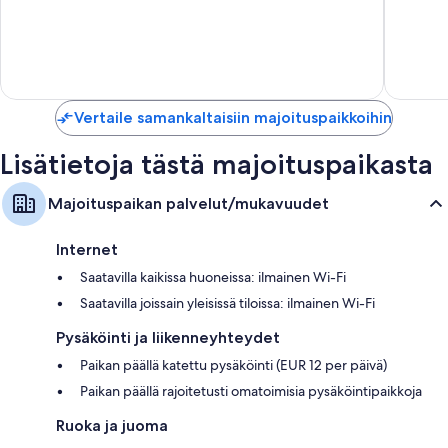
10,
10,
32-tuumainen taulutelevisio, josta löytyy satelliittikanavat
Loistava,
Upea,
Vaatekaapit/komerot, parvekkeet ja keittonurkkaukset
115
201
arvostelua
arvostel
Vertaile samankaltaisiin majoituspaikkoihin
Lisätietoja tästä majoituspaikasta
Majoituspaikan palvelut/mukavuudet
Internet
Saatavilla kaikissa huoneissa: ilmainen Wi-Fi
Saatavilla joissain yleisissä tiloissa: ilmainen Wi-Fi
Pysäköinti ja liikenneyhteydet
Paikan päällä katettu pysäköinti (EUR 12 per päivä)
Paikan päällä rajoitetusti omatoimisia pysäköintipaikkoja
Ruoka ja juoma