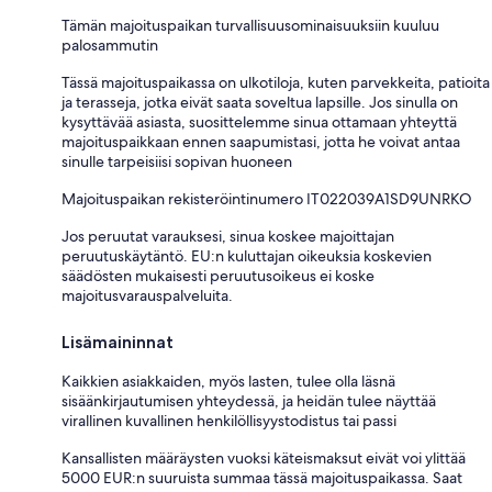
Tämän majoituspaikan turvallisuusominaisuuksiin kuuluu
palosammutin
Tässä majoituspaikassa on ulkotiloja, kuten parvekkeita, patioita
ja terasseja, jotka eivät saata soveltua lapsille. Jos sinulla on
kysyttävää asiasta, suosittelemme sinua ottamaan yhteyttä
majoituspaikkaan ennen saapumistasi, jotta he voivat antaa
sinulle tarpeisiisi sopivan huoneen
Majoituspaikan rekisteröintinumero IT022039A1SD9UNRKO
Jos peruutat varauksesi, sinua koskee majoittajan
peruutuskäytäntö. EU:n kuluttajan oikeuksia koskevien
säädösten mukaisesti peruutusoikeus ei koske
majoitusvarauspalveluita.
Lisämaininnat
Kaikkien asiakkaiden, myös lasten, tulee olla läsnä
sisäänkirjautumisen yhteydessä, ja heidän tulee näyttää
virallinen kuvallinen henkilöllisyystodistus tai passi
Kansallisten määräysten vuoksi käteismaksut eivät voi ylittää
5000 EUR:n suuruista summaa tässä majoituspaikassa. Saat