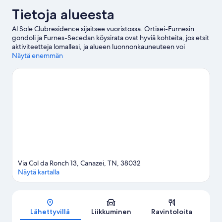
Tietoja alueesta
Al Sole Clubresidence sijaitsee vuoristossa. Ortisei-Furnesin
gondoli ja Furnes-Secedan köysirata ovat hyviä kohteita, jos etsit
aktiviteetteja lomallesi, ja alueen luonnonkauneuteen voi
tutustua kohteissa Dolomiitit ja Val Gardenan laakso. Oletko
Näytä enemmän
matkalla lasten kanssa? Dòlaondes Canazei ja Firenze-
vuoristomaja ovat vierailun arvoisia. Osallistu alueen tarjoamiin
ulkoilma-aktiviteetteihin, joihin kuuluu vuorikiipeily, kalliokiipeily
ja vaellus-/pyöräilyreitit, tai hyödynnä lähistöllä tarjolla oleva
polkupyörien ilmainen vuokrausmahdollisuus ja lähde
tutustumaan lähiseutuun.
Vieraile matkaoppaassamme
kohteeseen Canazei
Via Col da Ronch 13, Canazei, TN, 38032
Näytä kartalla
Kartta
Lähettyvillä
Liikkuminen
Ravintoloita