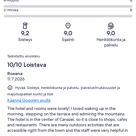
Hyvä.
Arvosana
4–Huono
0
kautta
-
29
4
87
OK.
Arvosana
2–Hirveä
0
kautta
-
arvostelua
7
2
87
Huono.
kautta
-
arvostelua
0
87
Hirveä.
kautta
9,2
9,0
9,0
arvostelua
0
87
Siisteys
Sijainti
Henkilökunta ja
kautta
arvostelua
palvelu
87
Arvostelut
arvostelua
Tarkistettu arvostelu
10/10 Loistava
Roxana
11.7.2026
Hyvää: Siisteys, henkilökunta ja palvelu, palvelut/mukavuudet ja
majoituspaikan kunto ja tilat
Käännä Googlen avulla
The hotel and rooms were lovely! I loved waking up in the
morning, stepping on the terrace and admiring the mountains.
The hotel is in the center of Canazei, so it is close to shops, cafes
and restaurants. There are many outdoors activities that are
accessible right from the town and the staff were very helpful in
helping us figure things out. The kids loved the pool, the adults