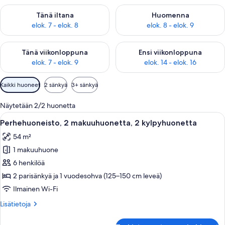
Tarkista tämän illan saatavuus elok. 7 - elok. 8
Tarkista huomisen saatavuus el
Tänä iltana
Huomenna
elok. 7 - elok. 8
elok. 8 - elok. 9
Tarkista tämän viikonlopun saatavuus elok. 7 - elok. 9
Tarkista ensi viikonlopun saatav
Tänä viikonloppuna
Ensi viikonloppuna
elok. 7 - elok. 9
elok. 14 - elok. 16
Huoneille
Kaikki huoneet
2 sänkyä
3+ sänkyä
saatavilla
olevia
Näytetään 2/2 huonetta
suodattimia
Avaa
Tunnelmallinen huone, jossa on puinen 
6
Perhehuoneisto, 2 makuuhuonetta, 2 kylpyhuonetta
kaikki
54 m²
huonetyypin
1 makuuhuone
Perhehuoneisto,
2
6 henkilöä
makuuhuonetta,
2 parisänkyä ja 1 vuodesohva (125–150 cm leveä)
2
Ilmainen Wi-Fi
kylpyhuonetta
Lisätietoja
Lisätietoja
kuvat
huoneesta
Perhehuoneisto,