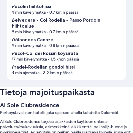
Pecolin hiihtohissi
8 min kävelymatka
- 0.7 km:n päässä
Belvedere - Col Rodella - Passo Pordoin
hiihtoalue
8 min kävelymatka
- 0.7 km:n päässä
Dòlaondes Canazei
9 min kävelymatka
- 0.8 km:n päässä
Pecol-Col dei Rossin köysirata
17 min kävelymatka
- 1.5 km:n päässä
Pradel-Rodellan gondolihissi
4 min ajomatka
- 3.2 km:n päässä
Tietoja majoituspaikasta
Al Sole Clubresidence
Perheystävällinen hotelli, joka sijaitsee lähellä kohdetta Dolomiitit
Al Sole Clubresidence tarjoaa asiakkaiden käyttöön erilaisia
palveluita/mukavuuksia, esimerkkeinä leikkikenttä, pelihalli/-huone ja
pyykinpesutilat. AquaVitalis on paikan päällä sijaitseva kylpylä, jossa voit