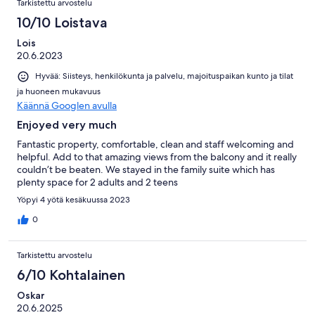
Tarkistettu arvostelu
10/10 Loistava
Lois
20.6.2023
Hyvää: Siisteys, henkilökunta ja palvelu, majoituspaikan kunto ja tilat
ja huoneen mukavuus
Käännä Googlen avulla
Enjoyed very much
Fantastic property, comfortable, clean and staff welcoming and
helpful. Add to that amazing views from the balcony and it really
couldn’t be beaten. We stayed in the family suite which has
plenty space for 2 adults and 2 teens
Yöpyi 4 yötä kesäkuussa 2023
0
Tarkistettu arvostelu
6/10 Kohtalainen
Oskar
20.6.2025