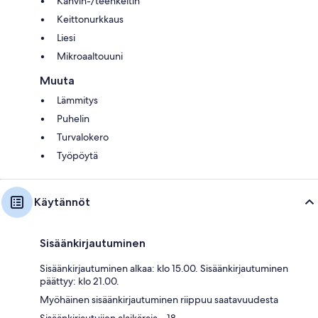
Kahvin-/teenkeitin
Keittonurkkaus
Liesi
Mikroaaltouuni
Muuta
Lämmitys
Puhelin
Turvalokero
Työpöytä
Käytännöt
Sisäänkirjautuminen
Sisäänkirjautuminen alkaa: klo 15.00. Sisäänkirjautuminen
päättyy: klo 21.00.
Myöhäinen sisäänkirjautuminen riippuu saatavuudesta
Sisäänkirjautujien alaikäraja – 18