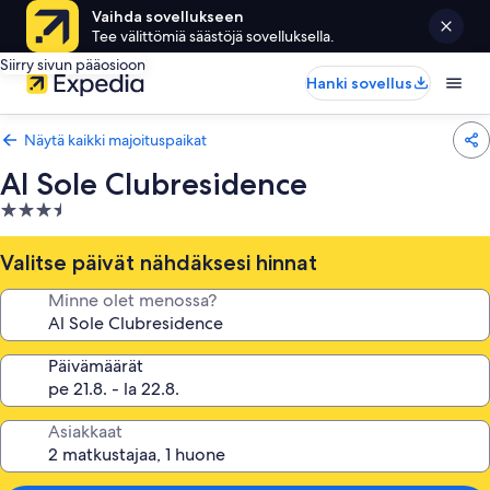
Vaihda sovellukseen
Tee välittömiä säästöjä sovelluksella.
Siirry sivun pääosioon
Hanki sovellus
Näytä kaikki majoituspaikat
Al Sole Clubresidence
3.5
tähden
majoituspaikka
Valitse päivät nähdäksesi hinnat
Minne olet menossa?
Päivämäärät
Asiakkaat