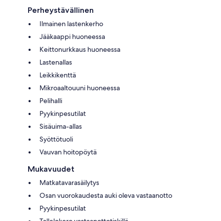
Perheystävällinen
Ilmainen lastenkerho
Jääkaappi huoneessa
Keittonurkkaus huoneessa
Lastenallas
Leikkikenttä
Mikroaaltouuni huoneessa
Pelihalli
Pyykinpesutilat
Sisäuima-allas
Syöttötuoli
Vauvan hoitopöytä
Mukavuudet
Matkatavarasäilytys
Osan vuorokaudesta auki oleva vastaanotto
Pyykinpesutilat
Tallelokero vastaanottotiskillä