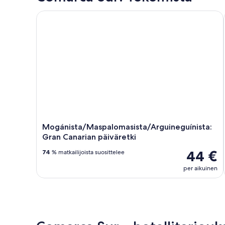
Mogánista/Maspalomasista/Arguineguínista: Gran Can
Mogánista/Maspalomasista/Arguineguínista:
Gran Canarian päiväretki
44 €
74
% matkailijoista suosittelee
per aikuinen