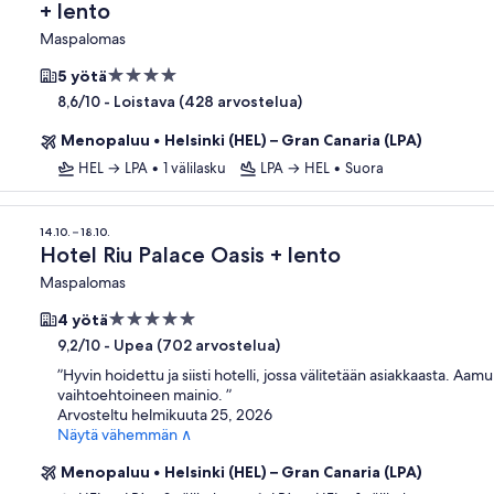
+ lento
Maspalomas
4.0
5 yötä
tähden
-
Loistava (428 arvostelua)
8,6/10
majoituspaikka
Menopaluu
•
Helsinki (HEL) – Gran Canaria (LPA)
HEL → LPA
•
1 välilasku
LPA → HEL
•
Suora
14.10. – 18.10.
Hotel Riu Palace Oasis + lento
Maspalomas
5.0
4 yötä
tähden
-
Upea (702 arvostelua)
9,2/10
majoituspaikka
”
Hyvin hoidettu ja siisti hotelli, jossa välitetään asiakkaasta. Aamu
vaihtoehtoineen mainio.
”
Arvosteltu helmikuuta 25, 2026
Näytä vähemmän ∧
Menopaluu
•
Helsinki (HEL) – Gran Canaria (LPA)