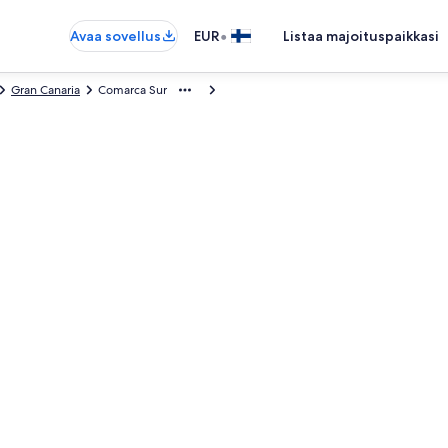
•
Avaa sovellus
EUR
Listaa majoituspaikkasi
Gran Canaria
Comarca Sur