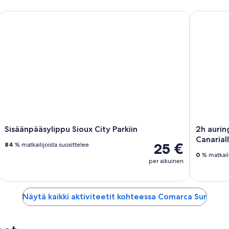
arian päiväretki
Sisäänpääsylippu Sioux City Parkiin
2h auringo
Sisäänpääsylippu Sioux City Parkiin
2h aurin
Canarial
25 €
84
% matkailijoista suosittelee
0
% matkaili
per aikuinen
Näytä kaikki aktiviteetit kohteessa Comarca Sur