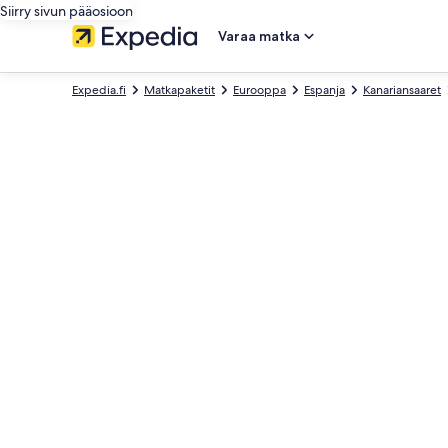
Siirry sivun pääosioon
Varaa matka
Expedia.fi
Matkapaketit
Eurooppa
Espanja
Kanariansaaret