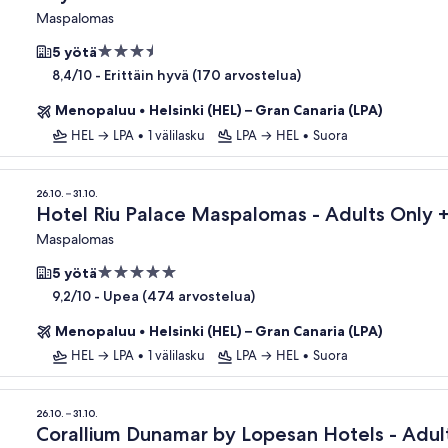
Maspalomas
3.5
5 yötä
tähden
-
Erittäin hyvä (170 arvostelua)
8,4/10
majoituspaikka
Menopaluu
•
Helsinki (HEL) – Gran Canaria (LPA)
HEL → LPA
•
1 välilasku
LPA → HEL
•
Suora
26.10. – 31.10.
Hotel Riu Palace Maspalomas - Adults Only +
Maspalomas
5.0
5 yötä
tähden
-
Upea (474 arvostelua)
9,2/10
majoituspaikka
Menopaluu
•
Helsinki (HEL) – Gran Canaria (LPA)
HEL → LPA
•
1 välilasku
LPA → HEL
•
Suora
26.10. – 31.10.
Corallium Dunamar by Lopesan Hotels - Adul