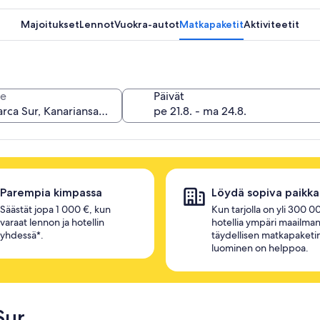
Majoitukset
Lennot
Vuokra-autot
Matkapaketit
Aktiviteetit
e
Päivät
Parempia kimpassa
Löydä sopiva paikka
Säästät jopa 1 000 €, kun
Kun tarjolla on yli 300 0
varaat lennon ja hotellin
hotellia ympäri maailman
yhdessä*.
täydellisen matkapaketi
luominen on helppoa.
Sur