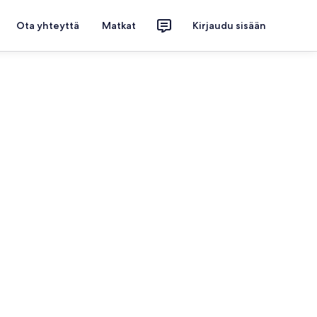
Ota yhteyttä
Matkat
Kirjaudu sisään