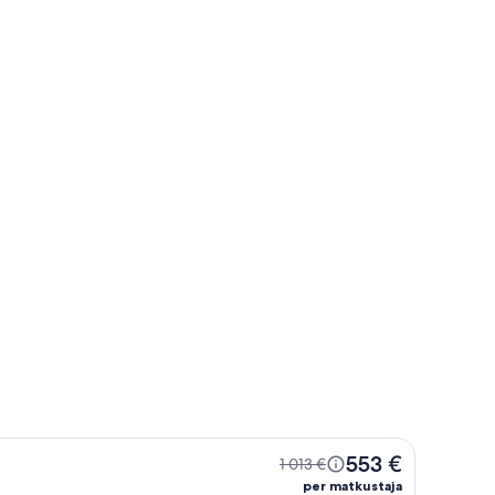
o
Puerto de Mogán
ico
Puerto de Mog
553 €
1 013 €
per matkustaja