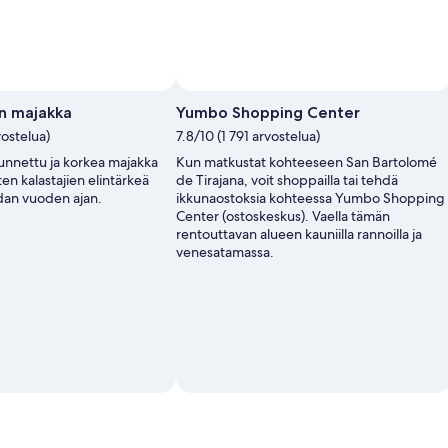
n majakka
Yumbo Shopping Center
vostelua)
7.8/10 (1 791 arvostelua)
nnettu ja korkea majakka
Kun matkustat kohteeseen San Bartolomé
sten kalastajien elintärkeä
de Tirajana, voit shoppailla tai tehdä
sadan vuoden ajan.
ikkunaostoksia kohteessa Yumbo Shopping
Center (ostoskeskus). Vaella tämän
rentouttavan alueen kauniilla rannoilla ja
venesatamassa.