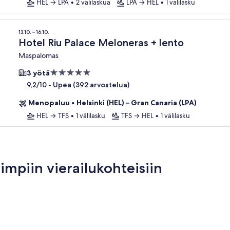
HEL → LPA
•
2 välilaskua
LPA → HEL
•
1 välilasku
13.10. – 16.10.
Hotel Riu Palace Meloneras + lento
Maspalomas
5.0
3 yötä
tähden
-
Upea (392 arvostelua)
9,2/10
majoituspaikka
Menopaluu
•
Helsinki (HEL) – Gran Canaria (LPA)
HEL → TFS
•
1 välilasku
TFS → HEL
•
1 välilasku
impiin vierailukohteisiin