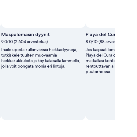
Maspalomasin dyynit
Playa del Cura
9.0/10 (2 604 arvostelua)
8.0/10 (88 arvostelua)
Ihaile upeita kullanvärisiä hiekkadyynejä,
Jos kaipaat lomaltasi rentou
tutkiskele tuulten muovaamia
Playa del Cura olla loistava
hiekkakukkuloita ja käy kalaisalla lammella,
matkallasi kohteessa Mogá
jolla voit bongata monia eri lintuja.
rentouttavan alueen ranniko
puutarhoissa.