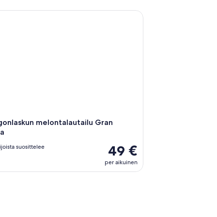
nlaskun melontalautailu Gran Canarialla
gonlaskun melontalautailu Gran
la
49 €
joista suosittelee
per aikuinen