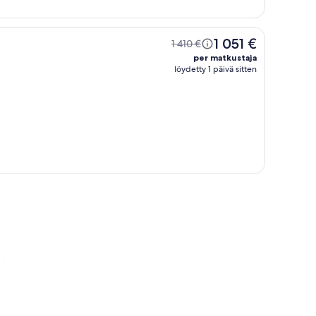
1 051 €
1 410 €
per matkustaja
löydetty 1 päivä sitten