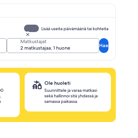
Lisää useita päivämääriä tai kohteita
Matkustajat
Hae
Ole huoleti
00
Suunnittele ja varaa matkasi
,
sekä hallinnoi sitä yhdessä ja
n
samassa paikassa.