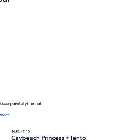
Mogán
Puerto Ric
Mogán
Puerto R
sesi päivitetyt hinnat.
ttimet
26.10. – 31.10.
Caybeach Princess + lento