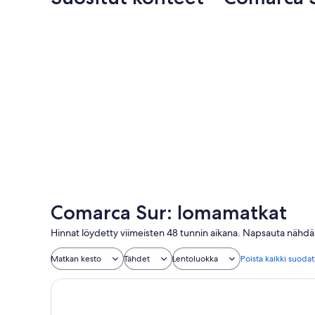
San Bartolomé de Tirajana
San Bartolomé de Tirajana
Comarca Sur: lomamatkat
Hinnat löydetty viimeisten 48 tunnin aikana. Napsauta nähdäk
Matkan kesto
Tähdet
Lentoluokka
Poista kaikki suoda
Caybeach Princess