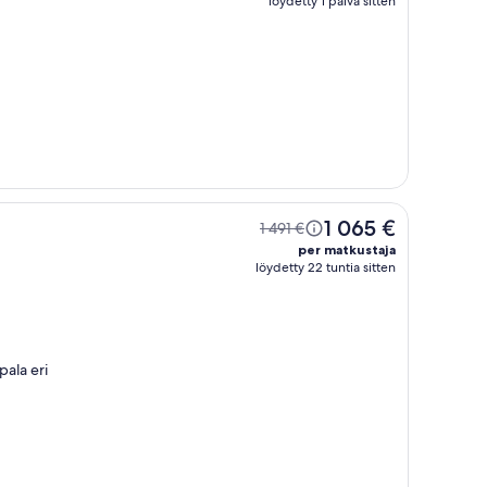
löydetty 1 päivä sitten
1 065 €
1 491 €
per matkustaja
löydetty 22 tuntia sitten
pala eri