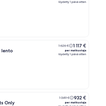
löydetty 1 päivä sitten
1 117 €
1 626 €
 lento
per matkustaja
löydetty 1 päivä sitten
932 €
1 349 €
ts Only
per matkustaja