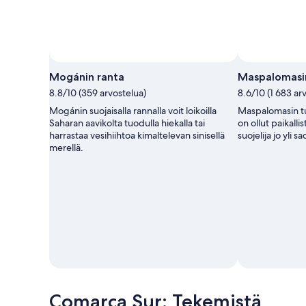
Mogánin ranta
Maspalomasi
8.8/10 (359 arvostelua)
8.6/10 (1 683 ar
Mogánin suojaisalla rannalla voit loikoilla
Maspalomasin tu
Saharan aavikolta tuodulla hiekalla tai
on ollut paikalli
harrastaa vesihiihtoa kimaltelevan sinisellä
suojelija jo yli 
merellä.
Comarca Sur: Tekemistä