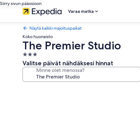
Siirry sivun pääosioon
Varaa matka
Näytä kaikki majoituspaikat
Koko huoneisto
The Premier Studio
3.0
tähden
Valitse päivät nähdäksesi hinnat
majoituspaikka
Minne olet menossa?
Majoituspaikan
The
Premier
Studio
valokuvagalleria