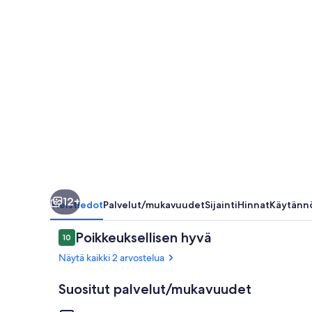
12+
Yleistiedot
Palvelut/mukavuudet
Sijainti
Hinnat
Käytänn
Arvostelut
Poikkeuksellisen hyvä
10
10 kautta 10.
Näytä kaikki 2 arvostelua
Suositut palvelut/mukavuudet