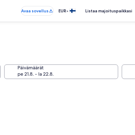
•
Avaa sovellus
EUR
Listaa majoituspaikkasi
Päivämäärät