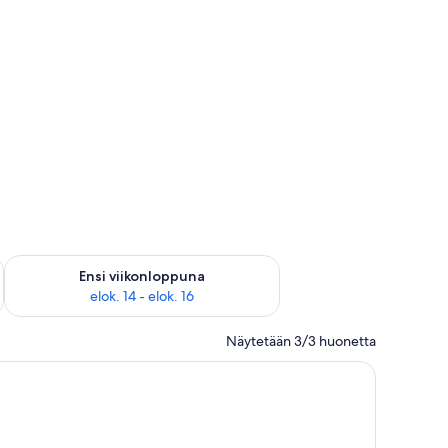
lok. 7 - elok. 9
Tarkista ensi viikonlopun saatavuus elok. 14 - elok. 16
Ensi viikonloppuna
elok. 14 - elok. 16
Näytetään 3/3 huonetta
ky, yöpöytä, seinään kiinnitetty valaisin ja suuri ikkuna, josta on näkymä u