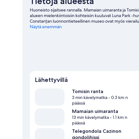
Tietoja alueesta
Huoneisto sijaitsee rannalla. Mamaian uimaranta ja Tomisin
alueen mielenkiintoisiin kohteisiin kuuluvat Luna Park -
Constanțan luonnontieteellinen museo ovat myös vierailu
Näytä enemmän
Constanţa: näytä lisää huoneistoja
Lähettyvillä
Tomisin ranta
3 min kävelymatka
- 0.3 km:n
päässä
Mamaian uimaranta
13 min kävelymatka
- 1.1 km:n
päässä
Telegondola Cazinon
gondolihissi