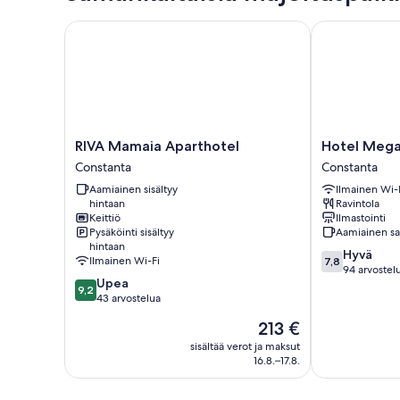
RIVA Mamaia Aparthotel
Hotel Megalo
RIVA
Hotel
RIVA Mamaia Aparthotel
Hotel Mega
Mamaia
Megalos
Constanta
Constanta
Aparthotel
Constanta
Aamiainen sisältyy
Ilmainen Wi-
Constanta
hintaan
Ravintola
Keittiö
Ilmastointi
Pysäköinti sisältyy
Aamiainen saa
hintaan
7.8
Hyvä
Ilmainen Wi-Fi
7,8
kautta
94 arvostel
9.2
Upea
10,
9,2
kautta
43 arvostelua
Hyvä,
10,
94
Hinta
213 €
Upea,
arvostelua
on
43
sisältää verot ja maksut
213 €
16.8.–17.8.
arvostelua