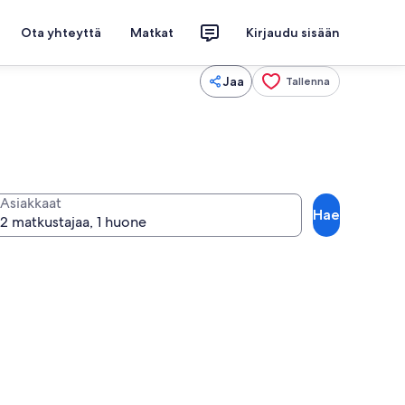
Ota yhteyttä
Matkat
Kirjaudu sisään
Jaa
Tallenna
Asiakkaat
Hae