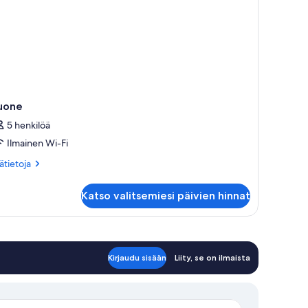
uone
5 henkilöä
Ilmainen Wi-Fi
ätietoja
sätietoja
oneesta
one
Katso valitsemiesi päivien hinnat
Kirjaudu sisään
Liity, se on ilmaista