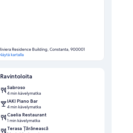
Riviera Residence Building, Constanta, 900001
Näytä kartalla
Kartta
Ravintoloita
Sabroso
4 min kävelymatka
IAKI Piano Bar
4 min kävelymatka
Caelia Restaurant
1 min kävelymatka
Terasa Țărănească