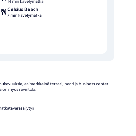
14 min kävelymatka
Celsius Beach
7 min kävelymatka
mukavuuksia, esimerkkeinä terassi, baari ja business center.
a on myös ravintola.
atkatavarasäilytys