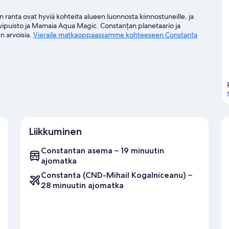
 ranta ovat hyviä kohteita alueen luonnosta kiinnostuneille, ja
huvipuisto ja Mamaia Aqua Magic. Constanțan planetaario ja
n arvoisia.
Vieraile matkaoppaassamme kohteeseen Constanţa
Liikkuminen
Constantan asema – 19 minuutin
ajomatka
Constanta (CND-Mihail Kogalniceanu) –
28 minuutin ajomatka