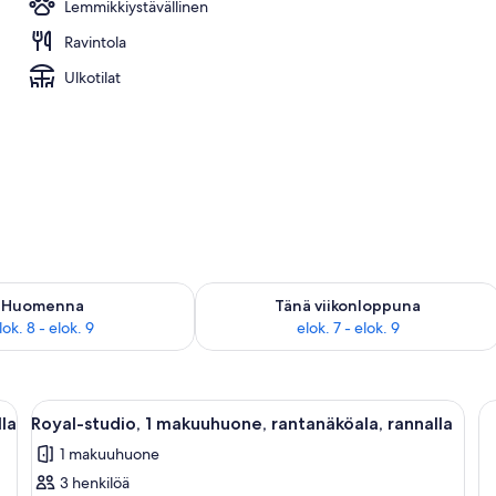
Lemmikkiystävällinen
Ravintola
Ulkotilat
sen saatavuus elok. 8 - elok. 9
Tarkista tämän viikonlopun saatavuus e
Huomenna
Tänä viikonloppuna
lok. 8 - elok. 9
elok. 7 - elok. 9
uuri sänky, yöpöytä, rottinkituoli ja näkymä ulos ohuiden verhojen läpi.
Avaa
Moderni makuuhuone, jossa on suuri sän
1
la
Royal-studio, 1 makuuhuone, rantanäköala, rannalla
kaikki
1 makuuhuone
huonetyypin
3 henkilöä
Royal-