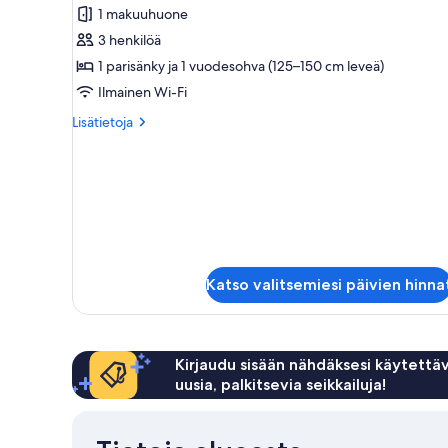
studio,
1 makuuhuone
1
3 henkilöä
makuuhuone,
1 parisänky ja 1 vuodesohva (125–150 cm leveä)
rantanäköala,
Ilmainen Wi-Fi
rannalla
Lisätietoja
Lisätietoja
kuvat
huoneesta
Deluxe-
studio,
1
makuuhuone,
rantanäköala,
rannalla
Katso valitsemiesi päivien hinna
Kirjaudu sisään nähdäksesi käytettäv
uusia, palkitsevia seikkailuja!