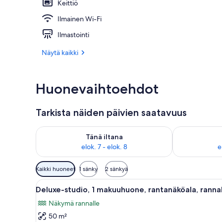
Keittiö
Ilmainen Wi-Fi
Ulkopuoli
Ilmastointi
Näytä kaikki
Huonevaihtoehdot
Tarkista näiden päivien saatavuus
Tarkista tämän illan saatavuus elok. 7 - elok. 8
Tarkista huomi
Tänä iltana
elok. 7 - elok. 8
e
Huoneille
Kaikki huoneet
1 sänky
2 sänkyä
saatavilla
Avaa
Moderni makuuhuone, jossa on s
olevia
9
Deluxe-studio, 1 makuuhuone, rantanäköala, rannal
kaikki
suodattimia
Näkymä rannalle
huonetyypin
50 m²
Deluxe-