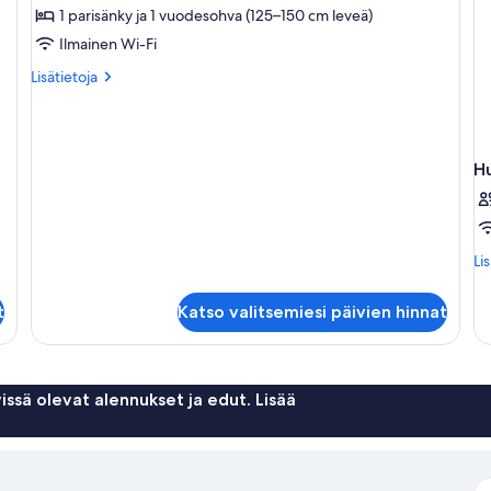
studio,
1 parisänky ja 1 vuodesohva (125–150 cm leveä)
1
Ilmainen Wi-Fi
makuuhuone,
Lisätietoja
Lisätietoja
rantanäköala,
huoneesta
rannalla
Royal-
studio,
kuvat
1
H
makuuhuone,
rantanäköala,
rannalla
Lis
Li
hu
Hu
t
Katso valitsemiesi päivien hinnat
issä olevat alennukset ja edut. Lisää