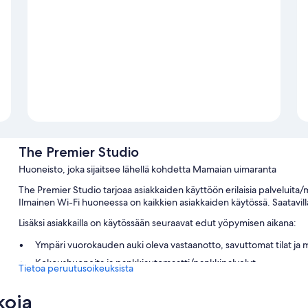
The Premier Studio
Huoneisto, joka sijaitsee lähellä kohdetta Mamaian uimaranta
The Premier Studio tarjoaa asiakkaiden käyttöön erilaisia palveluita/
Ilmainen Wi-Fi huoneessa on kaikkien asiakkaiden käytössä. Saatavill
Lisäksi asiakkailla on käytössään seuraavat edut yöpymisen aikana:
Ympäri vuorokauden auki oleva vastaanotto, savuttomat tilat ja m
Kokoushuoneita ja pankkiautomaatti/pankkipalvelut
Tietoa peruutusoikeuksista
Huoneiden varustelu
koja