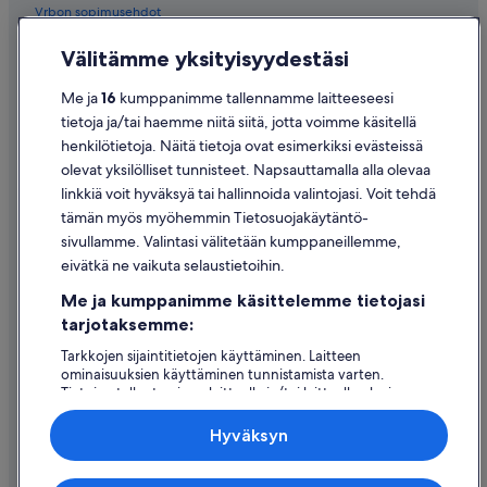
Vrbon sopimusehdot
Saavutettavuus
Välitämme yksityisyydestäsi
Tietosuoja
Me ja
16
kumppanimme tallennamme laitteeseesi
Evästeet
tietoja ja/tai haemme niitä siitä, jotta voimme käsitellä
henkilötietoja. Näitä tietoja ovat esimerkiksi evästeissä
Käyttöehdot
olevat yksilölliset tunnisteet. Napsauttamalla alla olevaa
Oikeudelliset tiedot / ota meihin yhteyttä
linkkiä voit hyväksyä tai hallinnoida valintojasi. Voit tehdä
tämän myös myöhemmin Tietosuojakäytäntö-
Sisältövaatimukset ja ilmoituksen tekeminen sisällöstä
sivullamme. Valintasi välitetään kumppaneillemme,
eivätkä ne vaikuta selaustietoihin.
Tuki
Me ja kumppanimme käsittelemme tietojasi
Ota yhteyttä
tarjotaksemme:
Varauksen muuttaminen tai peruuttaminen
Tarkkojen sijaintitietojen käyttäminen. Laitteen
ominaisuuksien käyttäminen tunnistamista varten.
Hyvityksen hakeminen ja aikarajat
Tietojen tallentaminen laitteelle ja/tai laitteella olevien
tietojen käyttö. Kohdennettu mainonta ja personoitu
Varaa lento lentoyhtiön hyvityskupongeilla
sisältö, mainonnan ja sisällön mittaus, yleisötutkimus ja
Hyväksyn
palvelujen kehittäminen.
Kansainväliset matka-asiakirjat
Kumppanien (toimittajien) luettelo