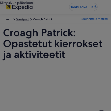
Siirry sivun pääosioon
Hanki sovellus
Suunnittele matkasi
Westport
Croagh Patrick
Croagh Patrick:
Opastetut kierrokset
ja aktiviteetit
Kuvia
kohteesta
Croagh