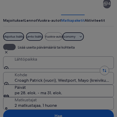
4
Patrick
Majoitukset
Lennot
Vuokra-autot
Matkapaketit
Aktiviteetit
Majoitus lisätty
Lento lisätty
Vuokra-auto
Economy
Rannikkomaisema, jossa on lumihuippui
Lisää useita päivämääriä tai kohteita
Lähtöpaikka
Kohde
Croagh Patrick (vuori), Westport, Mayo (kreivikunta), Ir
Päivät
pe 28. elok. - ma 31. elok.
Matkustajat
2 matkustajaa, 1 huone
Hae