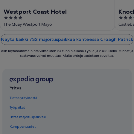
Westport Coast Hotel
Knoc
4
4
out
out
The Quay Westport Mayo
Castleb
of
of
5
5
Näytä kaikki 732 majoituspaikkaa kohteessa Croagh Patrick
Alin löytämämme hinta viimeisten 24 tunnin aikana 1 yölle ja 2 aikuiselle. Hinnat ja
saatavuus voivat muuttua. Muita ehtoja saatetaan soveltaa.
Yritys
Tietoa yrityksestä
Työpaikat
Listaa majoituspaikkasi
Kumppanuudet