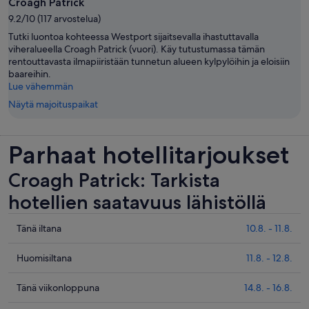
Croagh Patrick
9.2/10 (117 arvostelua)
Tutki luontoa kohteessa Westport sijaitsevalla ihastuttavalla
viheralueella Croagh Patrick (vuori). Käy tutustumassa tämän
rentouttavasta ilmapiiristään tunnetun alueen kylpylöihin ja eloisiin
baareihin.
Lue vähemmän
Näytä majoituspaikat
Parhaat hotellitarjoukset
Croagh Patrick: Tarkista
hotellien saatavuus lähistöllä
Tarkista
Tänä iltana
10.8. - 11.8.
hinnat
lähellä
Tarkista
Huomisiltana
11.8. - 12.8.
kohdetta
hinnat
Croagh
lähellä
Tarkista
Tänä viikonloppuna
14.8. - 16.8.
Patrick
kohdetta
hinnat