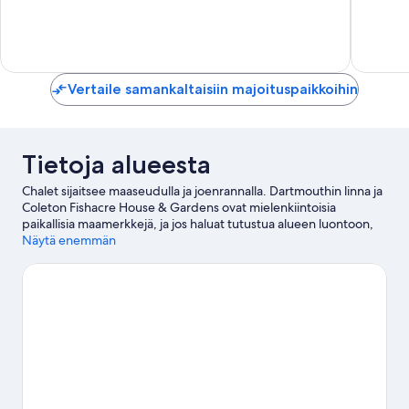
10,
10,
Loistava,
Poikkeuk
15
hyvä,
arvostelua
6
arvostel
Vertaile samankaltaisiin majoituspaikkoihin
Tietoja alueesta
Chalet sijaitsee maaseudulla ja joenrannalla. Dartmouthin linna ja
Coleton Fishacre House & Gardens ovat mielenkiintoisia
paikallisia maamerkkejä, ja jos haluat tutustua alueen luontoon,
lisää Dartmoor National Park ja South Devon listallesi. Woodlands
Näytä enemmän
Family Theme Park ja Churstonin asema ovat myös vierailun
arvoisia. Tutustu alueen vesiaktiviteetteihin, joihin kuuluu
vesiskootterilla ajaminen ja kajakkimelonta, tai ulkoilma-
aktiviteetteihin, joihin kuuluu hevosratsastus ja vaellus.
Vieraile
matkaoppaassamme kohteeseen Dartmouth
Dartmouth: näytä lisää chalet'ita