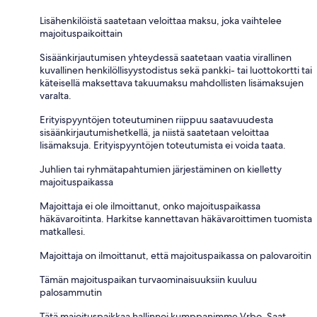
Lisähenkilöistä saatetaan veloittaa maksu, joka vaihtelee
majoituspaikoittain
Sisäänkirjautumisen yhteydessä saatetaan vaatia virallinen
kuvallinen henkilöllisyystodistus sekä pankki- tai luottokortti tai
käteisellä maksettava takuumaksu mahdollisten lisämaksujen
varalta.
Erityispyyntöjen toteutuminen riippuu saatavuudesta
sisäänkirjautumishetkellä, ja niistä saatetaan veloittaa
lisämaksuja. Erityispyyntöjen toteutumista ei voida taata.
Juhlien tai ryhmätapahtumien järjestäminen on kielletty
majoituspaikassa
Majoittaja ei ole ilmoittanut, onko majoituspaikassa
häkävaroitinta. Harkitse kannettavan häkävaroittimen tuomista
matkallesi.
Majoittaja on ilmoittanut, että majoituspaikassa on palovaroitin
Tämän majoituspaikan turvaominaisuuksiin kuuluu
palosammutin
Tätä majoituspaikkaa hallinnoi kumppanimme Vrbo. Saat