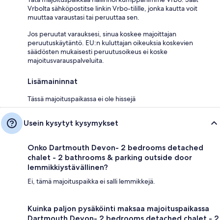
Vrbolta sähköpostitse linkin Vrbo-tilille, jonka kautta voit
muuttaa varaustasi tai peruuttaa sen.
Jos peruutat varauksesi, sinua koskee majoittajan
peruutuskäytäntö. EU:n kuluttajan oikeuksia koskevien
säädösten mukaisesti peruutusoikeus ei koske
majoitusvarauspalveluita.
Lisämaininnat
Tässä majoituspaikassa ei ole hissejä
Usein kysytyt kysymykset
Onko Dartmouth Devon- 2 bedrooms detached
chalet - 2 bathrooms & parking outside door
lemmikkiystävällinen?
Ei, tämä majoituspaikka ei salli lemmikkejä.
Kuinka paljon pysäköinti maksaa majoituspaikassa
Dartmouth Devon- 2 bedrooms detached chalet - 2