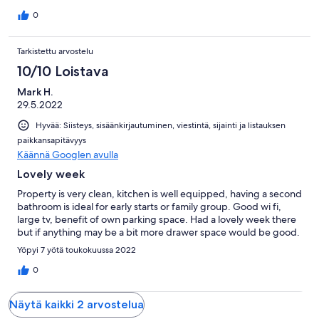
0
Tarkistettu arvostelu
10/10 Loistava
Mark H.
29.5.2022
Hyvää: Siisteys, sisäänkirjautuminen, viestintä, sijainti ja listauksen
paikkansapitävyys
Käännä Googlen avulla
Lovely week
Property is very clean, kitchen is well equipped, having a second
bathroom is ideal for early starts or family group. Good wi fi,
large tv, benefit of own parking space. Had a lovely week there
but if anything may be a bit more drawer space would be good.
Yöpyi 7 yötä toukokuussa 2022
0
Näytä kaikki 2 arvostelua