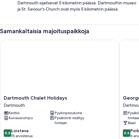
Dartmouth sijaitsevat 5 kilometrin päässä. Dartmouthin museo
ja St. Saviour's Church ovat myös 5 kilometrin päässä.
Samankaltaisia majoituspaikkoja
Dartmouth Chalet Holidays
George 
Dartmouth
George
Dartmouth Chalet Holidays
Georg
Chalet
&
Dartmouth
Dartmo
Holidays
Dragon
Keittiö
Pyykinpesukone
Pysäköi
Dartmouth
Dartmou
Kuivausrumpu
Pysäköinti sisältyy
hintaa
hintaan
Baari
8.8
9.4
Loistava
Poik
8,8
9,4
kautta
kautta
15 arvostelua
6 arv