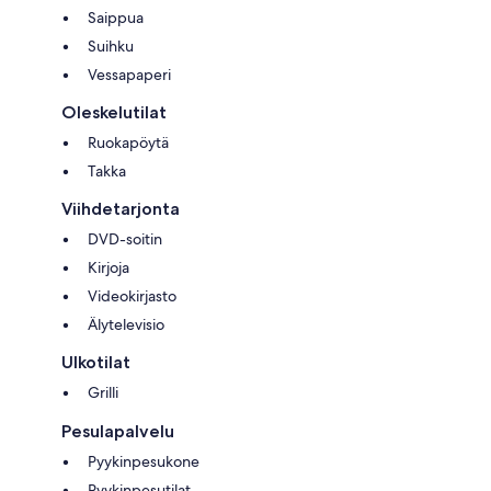
Saippua
Suihku
Vessapaperi
Oleskelutilat
Ruokapöytä
Takka
Viihdetarjonta
DVD-soitin
Kirjoja
Videokirjasto
Älytelevisio
Ulkotilat
Grilli
Pesulapalvelu
Pyykinpesukone
Pyykinpesutilat