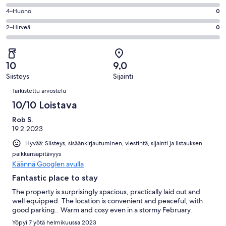
-
2
6
Hyvä.
Arvosana
4–Huono
0
kautta
-
0
4
2
OK.
Arvosana
2–Hirveä
0
kautta
-
arvostelua
0
2
2
Huono.
kautta
-
arvostelua
0
2
Hirveä.
kautta
10
9,0
arvostelua
0
2
Siisteys
Sijainti
kautta
Arvostelut
arvostelua
2
Tarkistettu arvostelu
arvostelua
10/10 Loistava
Rob S.
19.2.2023
Hyvää: Siisteys, sisäänkirjautuminen, viestintä, sijainti ja listauksen
paikkansapitävyys
Käännä Googlen avulla
Fantastic place to stay
The property is surprisingly spacious, practically laid out and
well equipped. The location is convenient and peaceful, with
good parking.. Warm and cosy even in a stormy February.
Yöpyi 7 yötä helmikuussa 2023