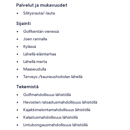
Palvelut ja mukavuudet
Silitysrauta/-lauta
Sijainti
Golfkentän vieressä
Joen rannalla
Kylässä
Lähellä eläintarhaa
Lähellä merta
Maaseudulla
Terveys-/kauneushoitolan lähellä
Tekemistä
Golfmahdollisuus lähistöllä
Hevosten ratsastusmahdollisuus lähistöllä
Kajakkimelontamahdollisuus lähistöllä
Kalastusmahdollisuus lähistöllä
Lintubongausmahdollisuus lähistöllä