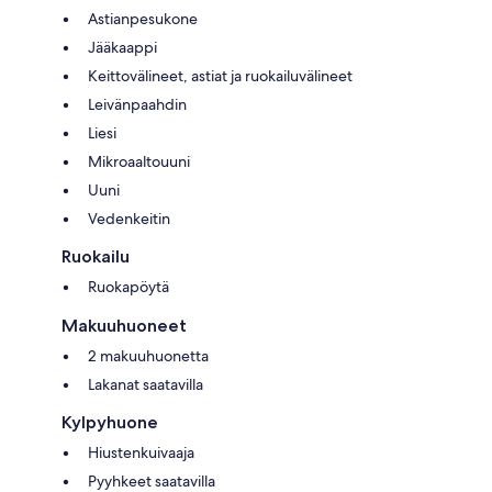
Astianpesukone
Jääkaappi
Keittovälineet, astiat ja ruokailuvälineet
Leivänpaahdin
Liesi
Mikroaaltouuni
Uuni
Vedenkeitin
Ruokailu
Ruokapöytä
Makuuhuoneet
2 makuuhuonetta
Lakanat saatavilla
Kylpyhuone
Hiustenkuivaaja
Pyyhkeet saatavilla