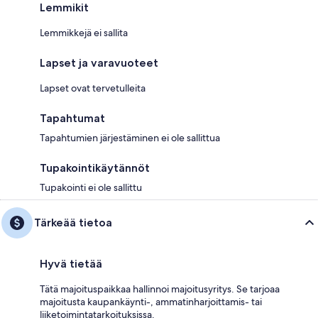
Lemmikit
Lemmikkejä ei sallita
Lapset ja varavuoteet
Lapset ovat tervetulleita
Tapahtumat
Tapahtumien järjestäminen ei ole sallittua
Tupakointikäytännöt
Tupakointi ei ole sallittu
Tärkeää tietoa
Hyvä tietää
Tätä majoituspaikkaa hallinnoi majoitusyritys. Se tarjoaa
majoitusta kaupankäynti-, ammatinharjoittamis- tai
liiketoimintatarkoituksissa.