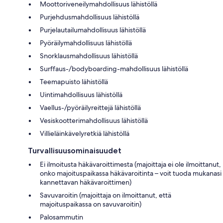
Moottoriveneilymahdollisuus lähistöllä
Purjehdusmahdollisuus lähistöllä
Purjelautailumahdollisuus lähistöllä
Pyöräilymahdollisuus lähistöllä
Snorklausmahdollisuus lähistöllä
Surffaus-/bodyboarding-mahdollisuus lähistöllä
Teemapuisto lähistöllä
Uintimahdollisuus lähistöllä
Vaellus-/pyöräilyreittejä lähistöllä
Vesiskootterimahdollisuus lähistöllä
Villieläinkävelyretkiä lähistöllä
Turvallisuusominaisuudet
Ei ilmoitusta häkävaroittimesta (majoittaja ei ole ilmoittanut,
onko majoituspaikassa häkävaroitinta – voit tuoda mukanasi
kannettavan häkävaroittimen)
Savuvaroitin (majoittaja on ilmoittanut, että
majoituspaikassa on savuvaroitin)
Palosammutin