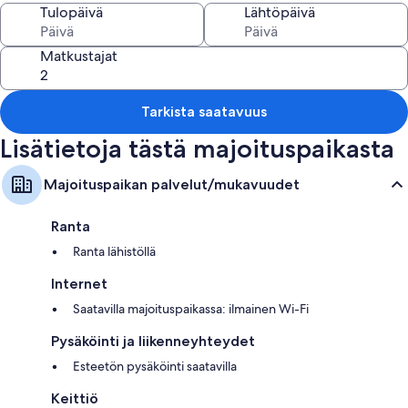
Tulopäivä
Lähtöpäivä
Please note that electricity is not included in the price when booked. It
is operated by a coin meter and takes £1 or £2 coins.
Matkustajat
Unlimited 4G WiFi available
The nearest airport is Exeter International Airport, 36.7 miles from the
Tarkista saatavuus
holiday home.
Lisätietoja tästä majoituspaikasta
Majoituspaikan palvelut/mukavuudet
Ranta
Ranta lähistöllä
Internet
Saatavilla majoituspaikassa: ilmainen Wi-Fi
Pysäköinti ja liikenneyhteydet
Esteetön pysäköinti saatavilla
Keittiö