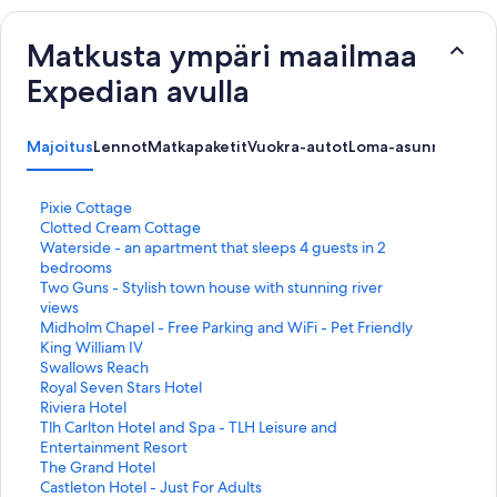
Matkusta ympäri maailmaa
Expedian avulla
Majoitus
Lennot
Matkapaketit
Vuokra-autot
Loma-asunnot
K
Pixie Cottage
o
K
Clotted Cream Cottage
h
o
K
Waterside - an apartment that sleeps 4 guests in 2
t
h
o
bedrooms
e
t
h
K
Two Guns - Stylish town house with stunning river
e
e
t
o
views
n
e
e
h
K
Midholm Chapel - Free Parking and WiFi - Pet Friendly
P
n
e
t
o
K
King William IV
i
C
n
e
h
o
K
Swallows Reach
x
l
W
e
t
h
o
K
Royal Seven Stars Hotel
i
o
a
n
e
t
h
o
K
Riviera Hotel
e
t
t
T
e
e
t
h
o
K
Tlh Carlton Hotel and Spa - TLH Leisure and
C
t
e
w
n
e
e
t
h
o
Entertainment Resort
o
e
r
o
M
n
e
e
t
h
K
The Grand Hotel
t
d
s
G
i
K
n
e
e
t
o
K
Castleton Hotel - Just For Adults