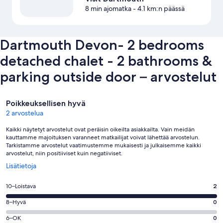
8 min ajomatka
- 4.1 km:n päässä
Dartmouth Devon- 2 bedrooms
detached chalet - 2 bathrooms &
parking outside door – arvostelut
Arvostelut
Poikkeuksellisen hyvä
2 arvostelua
Kaikki näytetyt arvostelut ovat peräisin oikeilta asiakkailta. Vain meidän
kauttamme majoituksen varanneet matkailijat voivat lähettää arvostelun.
Tarkistamme arvostelut vaatimustemme mukaisesti ja julkaisemme kaikki
arvostelut, niin positiiviset kuin negatiiviset.
Avautuu
Lisätietoja
uuteen
ikkunaan
Arvosana
10–Loistava
2
10
Arvosana
8–Hyvä
0
-
8
Loistava.
Arvosana
6–OK
0