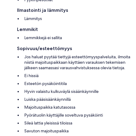
Ilmastointi ja lämmitys
Lämmitys
Lemmikit
Lemmikkejä ei sallita
Sopivuus/esteettömyys
Jos haluat pyytää tiettyjä esteettömyyspalveluita, ilmoita
niistä majoituspaikkaan käyttäen varauksen tekemisen
jälkeen saamassasi varausvahvistuksessa olevia tietoja.
Ei hissiä
Esteetön pysäköintitila
Hyvin valaistu kulkuväylä sisäänkäynnille
Luiska pääsisäänkäynnillä
Majoituspaikka katutasossa
Pyörätuolin käyttäjille soveltuva pysäköinti
Sileä lattia yleisissä tiloissa
Savuton majoituspaikka