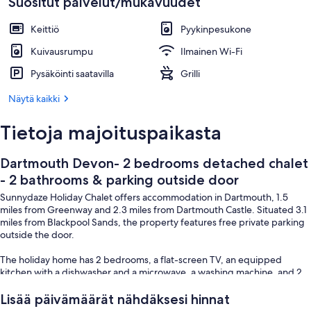
Suositut palvelut/mukavuudet
Huvivenesatama
Keittiö
Pyykinpesukone
Kuivausrumpu
Ilmainen Wi-Fi
Pysäköinti saatavilla
Grilli
Näytä kaikki
Tietoja majoituspaikasta
Dartmouth Devon- 2 bedrooms detached chalet
- 2 bathrooms & parking outside door
Sunnydaze Holiday Chalet offers accommodation in Dartmouth, 1.5
miles from Greenway and 2.3 miles from Dartmouth Castle. Situated 3.1
miles from Blackpool Sands, the property features free private parking
outside the door.
The holiday home has 2 bedrooms, a flat-screen TV, an equipped
kitchen with a dishwasher and a microwave, a washing machine, and 2
bathrooms both with showers, one being en-suite in the main
bedroom.
Lisää päivämäärät nähdäksesi hinnat