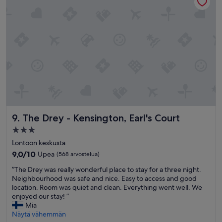
.
d
h
S
b
i
ä
o
e
n
t
m
g
h
a
y
t
n
t
h
k
o
e
u
l
s
l
i
h
u
v
a
n
a
m
u
t
p
t
The Drey - Kensington, Earl's Court
9. The Drey - Kensington, Earl's Court
s
o
j
i
o
a
3.0
i
a
p
tähden
Lontoon keskusta
s
n
ö
majoituspaikka
9.0
9,0/10
t
Upea
(568 arvostelua)
d
l
kautta
e
s
y
”
”The Drey was really wonderful place to stay for a three night.
10,
j
h
i
T
Neighbourhood was safe and nice. Easy to access and good
Upea,
ä
o
n
h
location. Room was quiet and clean. Everything went well. We
(568
j
w
e
e
enjoyed our stay! ”
arvostelua)
a
e
n
D
Mia
m
r
.
r
Näytä vähemmän
u
g
”