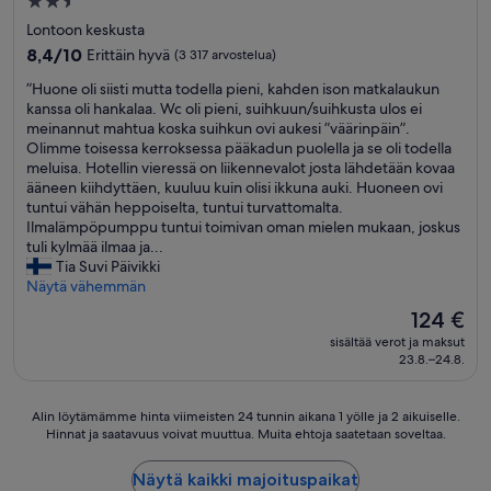
2.5
g
tähden
a
Lontoon keskusta
i
majoituspaikka
8.4
8,4/10
Erittäin hyvä
(3 317 arvostelua)
n
kautta
”
”
”Huone oli siisti mutta todella pieni, kahden ison matkalaukun
10,
H
kanssa oli hankalaa. Wc oli pieni, suihkuun/suihkusta ulos ei
Erittäin
u
meinannut mahtua koska suihkun ovi aukesi ”väärinpäin”.
hyvä,
o
Olimme toisessa kerroksessa pääkadun puolella ja se oli todella
(3 317
n
meluisa. Hotellin vieressä on liikennevalot josta lähdetään kovaa
arvostelua)
e
ääneen kiihdyttäen, kuuluu kuin olisi ikkuna auki. Huoneen ovi
o
tuntui vähän heppoiselta, tuntui turvattomalta.
l
Ilmalämpöpumppu tuntui toimivan oman mielen mukaan, joskus
i
tuli kylmää ilmaa ja...
s
Tia Suvi Päivikki
i
Näytä vähemmän
i
Hinta
124 €
s
on
sisältää verot ja maksut
t
124 €
23.8.–24.8.
i
m
u
Alin
Alin löytämämme hinta viimeisten 24 tunnin aikana 1 yölle ja 2 aikuiselle.
t
Hinnat ja saatavuus voivat muuttua. Muita ehtoja saatetaan soveltaa.
löytämämme
t
hinta
a
viimeisten
Näytä kaikki majoituspaikat
t