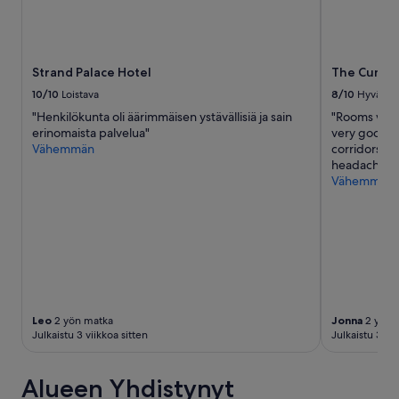
.
W
c
o
Strand Palace Hotel
The Cumbe
l
i
10/10
Loistava
8/10
Hyvä
p
"Henkilökunta oli äärimmäisen ystävällisiä ja sain
"Rooms were
i
erinomaista palvelua"
very good. T
e
Vähemmän
corridors wa
n
headaches. 
i
Vähemmän
,
s
u
i
h
k
u
u
n
Leo
2 yön matka
Jonna
2 yön 
/
Julkaistu 3 viikkoa sitten
Julkaistu 3 vii
s
u
i
Alueen Yhdistynyt
h