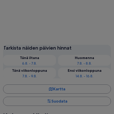
Lontoo
Liverpoo
Tarkista näiden päivien hinnat
Tänä iltana
Huomenna
6.8. - 7.8.
7.8. - 8.8.
Tänä viikonloppuna
Ensi viikonloppuna
7.8. - 9.8.
14.8. - 16.8.
Kartta
Suodata