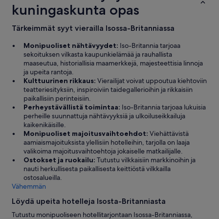
kuningaskunta opas
k
u
s
Tärkeimmät syyt vierailla Isossa-Britanniassa
t
a
Monipuoliset nähtävyydet:
Iso-Britannia tarjoaa
u
sekoituksen vilkasta kaupunkielämää ja rauhallista
l
maaseutua, historiallisia maamerkkejä, majesteettisia linnoja
o
ja upeita rantoja.
s
Kulttuurinen rikkaus:
Vierailijat voivat uppoutua kiehtoviin
e
teatteriesityksiin, inspiroiviin taidegallerioihin ja rikkaisiin
i
paikallisiin perinteisiin.
m
Perheystävällistä toimintaa:
Iso-Britannia tarjoaa lukuisia
e
perheille suunnattuja nähtävyyksiä ja ulkoiluseikkailuja
i
kaikenikäisille.
n
Monipuoliset majoitusvaihtoehdot:
Viehättävistä
a
aamiaismajoituksista ylellisiin hotelleihin, tarjolla on laaja
n
valikoima majoitusvaihtoehtoja jokaiselle matkailijalle.
n
Ostokset ja ruokailu:
Tutustu vilkkaisiin markkinoihin ja
u
nauti herkullisesta paikallisesta keittiöstä vilkkailla
t
ostosalueilla.
m
Vähemmän
a
Löydä upeita hotelleja Isosta-Britanniasta
h
t
Tutustu monipuoliseen hotellitarjontaan Isossa-Britanniassa,
u