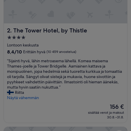
r
o
p
h
o
The Tower Hotel, by Thistle
2. The Tower Hotel, by Thistle
b
i
4.0
a
tähden
Lontoon keskusta
,
majoituspaikka
I
8.4
8,4/10
Erittäin hyvä
(10 459 arvostelua)
w
kautta
”
”Sijainti hyvä, lähin metroasema lähellä. Komea maisema
o
10,
S
Thames-joelle ja Tower Bridgelle. Aamiainen kattava ja
u
Erittäin
i
monipuolinen, jopa hedelmiä sekä tuoretta kurkkua ja tomaattia
l
hyvä,
j
oli tarjolla. Sängyt olivat siistejä ja mukavia, huone siivottiin ja
d
(10 459
a
pyyhkeet vaihdettiin päivittäin. Ilmastointi oli hieman äänekäs,
r
arvostelua)
i
mutta hyvin saatiin nukuttua.”
e
n
Riitta
c
t
Näytä vähemmän
o
i
m
Hinta
156 €
h
m
on
sisältää verot ja maksut
y
e
156 €
30.8.–31.8.
v
n
ä
d
Zedwell Piccadilly Circus
,
s