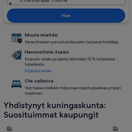
2 matkustajaa, 1 huone
Hae
Muuta mieltäsi
Varaa ilmaisen peruutusoikeuden tarjoavia hotelleja.
Hemmottele itseäsi
Kirjaudu sisään ja säästä vähintään 10 % tuhansista
hotelleista.
Kirjaudu sisään
Ole valikoiva
Voit hakea melkein miljoonaa majoituspaikkaa ympäri
maailman.
Yhdistynyt kuningaskunta:
Suosituimmat kaupungit
Lontoo
Liverpool