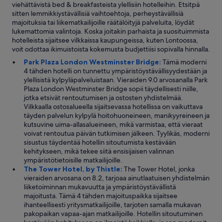
viehättävistä bed & breakfasteista ylellisiin hotelleihin. Etsitpä
a
sitten lemmikkiystävällisiä vaihtoehtoja, perheystävällisiä
k
majoituksia tai liikematkailijoille räätälöityjä palveluita, löydät
o
lukemattomia valintoja. Koska joitakin parhaista ja suosituimmista
s
hotelleista sijaitsee vilkkaissa kaupungeissa, kuten Lontoossa,
k
voit odottaa ikimuistoista kokemusta budjettiisi sopivalla hinnalla.
a
Park Plaza London Westminster Bridge:
Tämä moderni
s
4 tähden hotelli on tunnettu ympäristöystävällisyydestään ja
u
ylellisistä kylpyläpalveluistaan. Vieraiden 9.0 arvosanalla Park
i
Plaza London Westminster Bridge sopii täydellisesti niille,
h
jotka etsivät rentoutumisen ja ostosten yhdistelmää.
k
Vilkkaalla ostosalueella sijaitsevassa hotellissa on vaikuttava
u
täyden palvelun kylpylä hoitohuoneineen, manikyyreineen ja
n
kutsuvine uima-allasalueineen, mikä varmistaa, että vieraat
o
voivat rentoutua päivän tutkimisen jälkeen. Tyylikäs, moderni
v
sisustus täydentää hotellin sitoutumista kestävään
i
kehitykseen, mikä tekee siitä ensisijaisen valinnan
a
ympäristötietoisille matkailijoille.
u
The Tower Hotel, by Thistle:
The Tower Hotel, jonka
k
vieraiden arvosana on 8.2, tarjoaa ainutlaatuisen yhdistelmän
e
liiketoiminnan mukavuutta ja ympäristöystävällistä
s
majoitusta. Tämä 4 tähden majoituspaikka sijaitsee
i
ihanteellisesti yritysmatkailijoille, tarjoten samalla mukavan
”
pakopaikan vapaa-ajan matkailijoille. Hotellin sitoutuminen
v