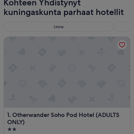
Kohteen Yhdistynyt
kuningaskunta parhaat hotellit
Linna
Otherwander Soho Pod Hotel (ADULTS ONLY)
Otherwander Soho Pod Hotel (ADULTS ONLY)
1. Otherwander Soho Pod Hotel (ADULTS
ONLY)
2.0