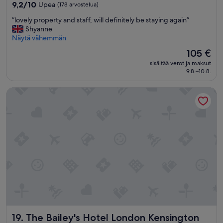
majoituspaikka
,
9.2
9,2/10
Upea
(178 arvostelua)
j
kautta
”
”lovely property and staff, will definitely be staying again”
o
10,
l
Shyanne
s
Upea,
o
Näytä vähemmän
s
(178
v
a
arvostelua)
Hinta
105 €
e
e
on
sisältää verot ja maksut
l
i
105 €
9.8.–10.8.
y
r
p
e
The Bailey's Hotel London Kensington
r
s
o
p
p
a
e
a
r
e
t
i
y
k
a
ä
n
j
d
u
s
u
t
r
a
i
f
p
The Bailey's Hotel London Kensington
19. The Bailey's Hotel London Kensington
f
a