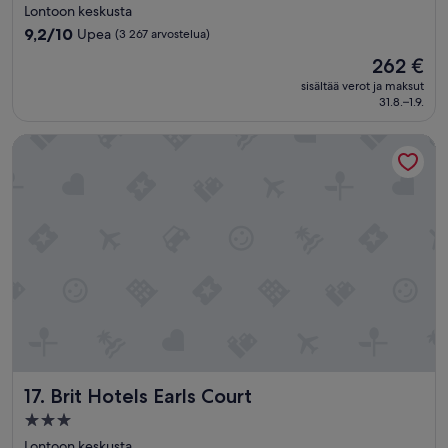
e
tähden
Lontoon keskusta
e
majoituspaikka
9.2
9,2/10
Upea
(3 267 arvostelua)
n
kautta
s
Hinta
262 €
10,
ä
on
Upea,
sisältää verot ja maksut
)
262 €
31.8.–1.9.
(3 267
,
arvostelua)
ä
Brit Hotels Earls Court
ä
n
e
t
k
a
d
u
l
t
a
k
u
u
Brit Hotels Earls Court
17. Brit Hotels Earls Court
l
u
3.0
i
tähden
Lontoon keskusta