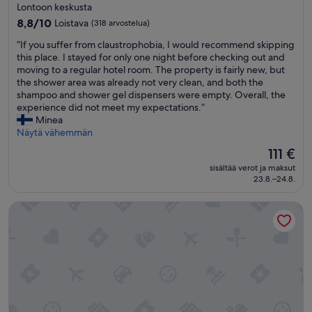
tähden
Lontoon keskusta
majoituspaikka
8.8
8,8/10
Loistava
(318 arvostelua)
kautta
”
”If you suffer from claustrophobia, I would recommend skipping
10,
I
this place. I stayed for only one night before checking out and
Loistava,
f
moving to a regular hotel room. The property is fairly new, but
(318
y
the shower area was already not very clean, and both the
arvostelua)
o
shampoo and shower gel dispensers were empty. Overall, the
u
experience did not meet my expectations.”
s
Minea
u
Näytä vähemmän
f
Hinta
111 €
f
on
sisältää verot ja maksut
e
111 €
23.8.–24.8.
r
f
The Tower Hotel, by Thistle
r
o
m
c
l
a
u
s
t