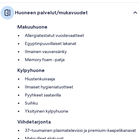
Huoneen palvelut/mukavuudet
Makuuhuone
Allergiatestatut vuodevaatteet
Egyptinpuuvillaiset lakanat
Ilmainen vauvansänky
Memory foam -patja
Kylpyhuone
Hiustenkuivaaja
Ilmaiset hygieniatuotteet
Pyyhkeet saatavilla
Suihku
Yksityinen kylpyhuone
Viihdetarjonta
37–tuumainen plasmatelevisio ja premium-kaapelikanavat
Maksulliset elokuvat