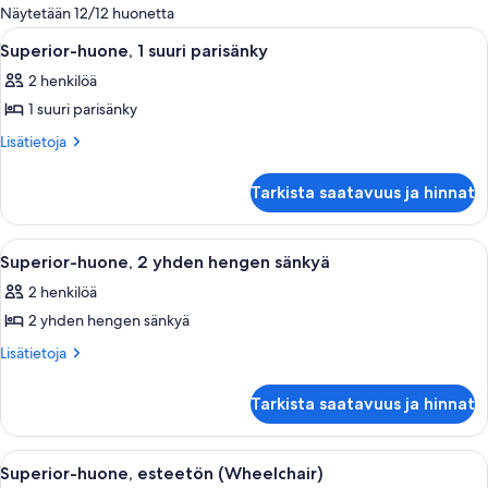
olevia
Näytetään 12/12 huonetta
suodattimia
Avaa
Hotellihuone, jossa on suuri sänky, yöpö
5
Superior-huone, 1 suuri parisänky
kaikki
2 henkilöä
huonetyypin
1 suuri parisänky
Superior-
huone,
Lisätietoja
Lisätietoja
huoneesta
1
Superior-
suuri
Tarkista saatavuus ja hinnat
huone,
parisänky
1
kuvat
suuri
Avaa
Moderni hotellihuone, jossa on suuri 
5
parisänky
Superior-huone, 2 yhden hengen sänkyä
kaikki
2 henkilöä
huonetyypin
2 yhden hengen sänkyä
Superior-
huone,
Lisätietoja
Lisätietoja
huoneesta
2
Superior-
yhden
Tarkista saatavuus ja hinnat
huone,
hengen
2
sänkyä
yhden
Avaa
Hotellihuone, jossa on sänky, työpöytä,
5
hengen
kuvat
Superior-huone, esteetön (Wheelchair)
kaikki