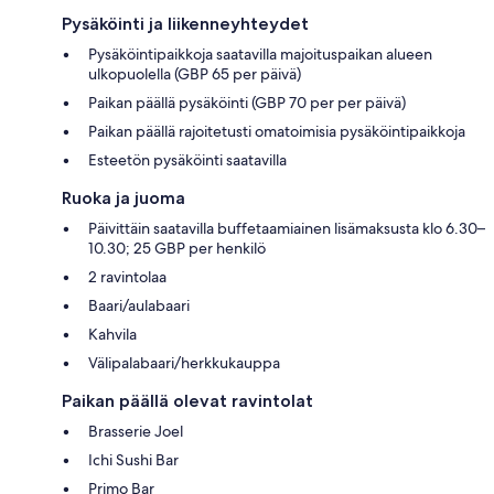
Pysäköinti ja liikenneyhteydet
Pysäköintipaikkoja saatavilla majoituspaikan alueen
ulkopuolella (GBP 65 per päivä)
Paikan päällä pysäköinti (GBP 70 per per päivä)
Paikan päällä rajoitetusti omatoimisia pysäköintipaikkoja
Esteetön pysäköinti saatavilla
Ruoka ja juoma
Päivittäin saatavilla buffetaamiainen lisämaksusta klo 6.30–
10.30; 25 GBP per henkilö
2 ravintolaa
Baari/aulabaari
Kahvila
Välipalabaari/herkkukauppa
Paikan päällä olevat ravintolat
Brasserie Joel
Ichi Sushi Bar
Primo Bar