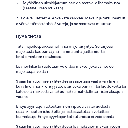
Myöhäinen uloskirjautuminen on saatavilla lisämaksusta
(saatavuuden mukaan)
Yllä oleva luettelo ei ehkä kata kaikkea. Maksut ja takuumaksut
eivät välttämättä sisällä veroja, ja ne saattavat muuttua.
Hyvä tietää
Tätä majoituspaikkaa hallinnoi majoitusyritys. Se tarjoaa
majoitusta kaupankäynti-, ammatinharjoittamis- tai
liiketoimintatarkoituksissa.
Lisähenkilöistä saatetaan veloittaa maksu, joka vaihtelee
majoituspaikoittain
Sisäänkirjautumisen yhteydessä saatetaan vaatia virallinen
kuvallinen henkilöllisyystodistus sekä pankki- tai luottokortti tai
käteisellä maksettava takuumaksu mahdollisten lisämaksujen
varalta.
Erityispyyntöjen toteutuminen riippuu saatavuudesta
sisäänkirjautumishetkellä, ja niistä saatetaan veloittaa
lisämaksuja. Erityispyyntöjen toteutumista ei voida taata.
Sisäänkirjautumisen yhteydessä lisämaksujen maksamiseen