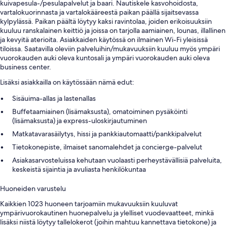
kuivapesula-/pesulapalvelut ja baari. Nautiskele kasvohoidosta,
vartalokuorinnasta ja vartalokääreestä paikan päällä sijaitsevassa
kylpylässä. Paikan päältä löytyy kaksi ravintolaa, joiden erikoisuuksiin
kuuluu ranskalainen keittiö ja joissa on tarjolla aamiainen, lounas, illallinen
ja kevyitä aterioita. Asiakkaiden käytössä on ilmainen Wi-Fi yleisissä
tiloissa. Saatavilla oleviin palveluihin/mukavuuksiin kuuluu myös ympäri
vuorokauden auki oleva kuntosali ja ympäri vuorokauden auki oleva
business center.
Lisäksi asiakkailla on käytössään nämä edut:
Sisäuima-allas ja lastenallas
Buffetaamiainen (lisämaksusta), omatoiminen pysäköinti
(lisämaksusta) ja express-uloskirjautuminen
Matkatavarasäilytys, hissi ja pankkiautomaatti/pankkipalvelut
Tietokonepiste, ilmaiset sanomalehdet ja concierge-palvelut
Asiakasarvosteluissa kehutaan vuolaasti perheystävällisiä palveluita,
keskeistä sijaintia ja avuliasta henkilökuntaa
Huoneiden varustelu
Kaikkien 1023 huoneen tarjoamiin mukavuuksiin kuuluvat
ympärivuorokautinen huonepalvelu ja ylelliset vuodevaatteet, minkä
lisäksi niistä löytyy tallelokerot (joihin mahtuu kannettava tietokone) ja