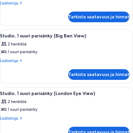
2
Lisätietoja
Lisätietoja
huoneesta
yhden
Studio,
hengen
Tarkista saatavuus ja hinnat
2
sänkyä
yhden
kuvat
hengen
Avaa
Moderni hotellihuone, jossa on suuri s
7
sänkyä
Studio, 1 suuri parisänky (Big Ben View)
kaikki
2 henkilöä
huonetyypin
1 suuri parisänky
Studio,
1
Lisätietoja
Lisätietoja
huoneesta
suuri
Studio,
parisänky
Tarkista saatavuus ja hinnat
1
(Big
suuri
Ben
parisänky
Avaa
Hotellihuone, josta on näkymä London 
9
(Big
View)
Studio, 1 suuri parisänky (London Eye View)
kaikki
Ben
kuvat
2 henkilöä
View)
huonetyypin
1 suuri parisänky
Studio,
1
Lisätietoja
Lisätietoja
huoneesta
suuri
Studio,
parisänky
Tarkista saatavuus ja hinnat