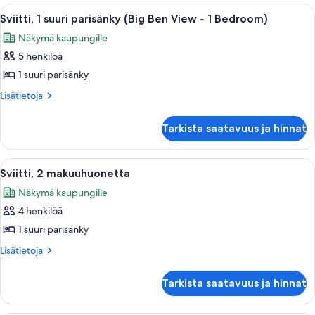
kuvat
parisänky
Avaa
Hotellihuone, jossa on suuri ikkuna, 
7
(1
Sviitti, 1 suuri parisänky (Big Ben View - 1 Bedroom)
kaikki
Bedroom)
Näkymä kaupungille
huonetyypin
5 henkilöä
Sviitti,
1
1 suuri parisänky
suuri
Lisätietoja
Lisätietoja
parisänky
huoneesta
Sviitti,
(Big
Tarkista saatavuus ja hinnat
1
Ben
suuri
View
parisänky
Avaa
Moderni olohuone, jossa on sohva, noj
8
-
(Big
Sviitti, 2 makuuhuonetta
kaikki
Ben
1
Näkymä kaupungille
View
huonetyypin
Bedroom)
-
4 henkilöä
Sviitti,
kuvat
1
2
1 suuri parisänky
Bedroom)
makuuhuonetta
Lisätietoja
Lisätietoja
kuvat
huoneesta
Sviitti,
Tarkista saatavuus ja hinnat
2
makuuhuonetta