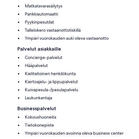
Matkatavarasäilytys
Pankkiautomaatti
Pyykinpesutilat
Tallelokero vastaanottotiskillä
Ympäri vuorokauden auki oleva vastaanotto
Palvelut asiakkaille
Concierge-palvelut
Hääpalvelut
Kielitaitoinen henkilökunta
Kiertoajelu- ja lippupalvelut
Kuivapesula-/pesulapalvelu
Laukunkantaja
Businesspalvelut
Kokoushuoneita
Tietokonepiste
Ympäri vuorokauden avoinna oleva business center