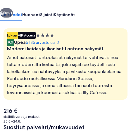
llinen
Seuraava
122+
Yleistiedot
Huoneet
Sijainti
Käytännöt
4.0
Luksus
VIP Access
tähden
Upea
6 185 arvostelua
9,0
majoituspaikka
Moderni keidas ja ikoniset Lontoon näkymät
Ainutlaatuiset lontoolaiset näkymät tervehtivät sinua
tältä modernilta keitaalta, joka sijaitsee täydellisesti
lähellä ikonisia nähtävyyksiä ja vilkasta kaupunkielämää.
Egyptinpuuvillaiset lakanat, ylelliset 
Rentoudu rauhallisessa Mandarin Spassa,
höyrysaunoissa ja uima-altaassa tai nauti tuoreista
leivonnaisista ja kuumasta suklaasta Illy Cafessa.
Nykyinen
216 €
hinta
sisältää verot ja maksut
on
23.8.–24.8.
216 €
Suositut palvelut/mukavuudet