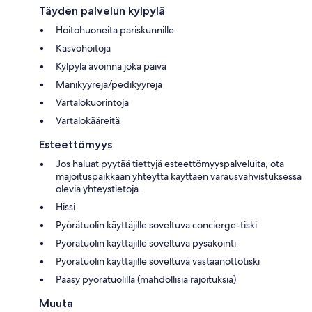
Täyden palvelun kylpylä
Hoitohuoneita pariskunnille
Kasvohoitoja
Kylpylä avoinna joka päivä
Manikyyrejä/pedikyyrejä
Vartalokuorintoja
Vartalokääreitä
Esteettömyys
Jos haluat pyytää tiettyjä esteettömyyspalveluita, ota
majoituspaikkaan yhteyttä käyttäen varausvahvistuksessa
olevia yhteystietoja.
Hissi
Pyörätuolin käyttäjille soveltuva concierge-tiski
Pyörätuolin käyttäjille soveltuva pysäköinti
Pyörätuolin käyttäjille soveltuva vastaanottotiski
Pääsy pyörätuolilla (mahdollisia rajoituksia)
Muuta