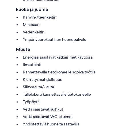
Ruoka ja juoma
Kahvin-/teenkeitin
Minibaari
Vedenkeitin
Ympärivuorokautinen huonepalvelu
Muuta
Energiaa säästävät katkaisimet käytössä
Ilmastointi
Kannettavalle tietokoneelle sopiva työtila
Kierrätysmahdollisuus
Silitysrauta/-lauta
Tallelokero kannettavalle tietokoneelle
Työpöytä
Vettä säästävät suihkut
Vettä säästävät WC-istuimet
Yhdistettäviä huoneita saatavilla