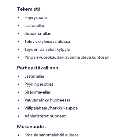
Tekemistä
Höyrysauna
Lastenallas
Sisäuima-allas
Televisio yleisissä tiloissa
Täyden palvelun kylpylä
Ympäri vuorokauden avoinna oleva kuntosali
Perheystävällinen
Lastenallas
Pyykinpesutilat
Sisäuima-allas
Vauvansänky huoneessa
Välipalabaari/herkkukauppa
Äänieristetyt huoneet
Mukavuudet
Ilmaisia sanomalehtiä aulassa