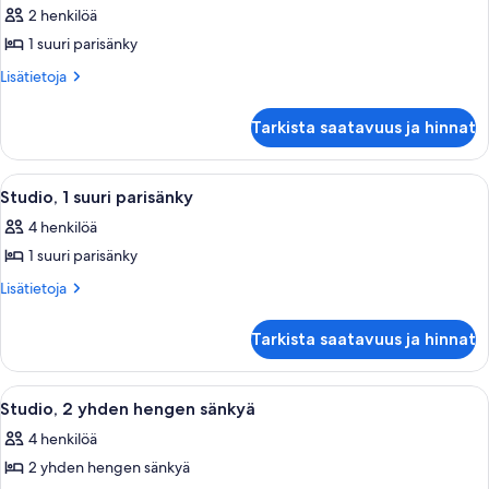
sänkyä
2 henkilöä
huonetyypin
1 suuri parisänky
Superior-
huone,
Lisätietoja
Lisätietoja
huoneesta
esteetön
Superior-
(Wheelchair)
Tarkista saatavuus ja hinnat
huone,
kuvat
esteetön
(Wheelchair)
Avaa
Hotellihuone, jossa on suuri sänky, ole
10
Studio, 1 suuri parisänky
kaikki
4 henkilöä
huonetyypin
1 suuri parisänky
Studio,
1
Lisätietoja
Lisätietoja
huoneesta
suuri
Studio,
parisänky
Tarkista saatavuus ja hinnat
1
kuvat
suuri
parisänky
Avaa
Hotellihuone, jossa on kaksi sänkyä, t
8
Studio, 2 yhden hengen sänkyä
kaikki
4 henkilöä
huonetyypin
2 yhden hengen sänkyä
Studio,