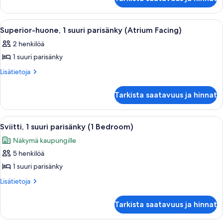
1
(London
suuri
Eye
parisänky
Avaa
Hotellihuone, jossa on sänky, työpöytä,
5
(London
View)
Superior-huone, 1 suuri parisänky (Atrium Facing)
kaikki
Eye
kuvat
2 henkilöä
View)
huonetyypin
1 suuri parisänky
Superior-
huone,
Lisätietoja
Lisätietoja
huoneesta
1
Superior-
suuri
Tarkista saatavuus ja hinnat
huone,
parisänky
1
(Atrium
suuri
Avaa
Egyptinpuuvillaiset lakanat, ylelliset 
8
parisänky
Facing)
Sviitti, 1 suuri parisänky (1 Bedroom)
kaikki
(Atrium
kuvat
Näkymä kaupungille
Facing)
huonetyypin
5 henkilöä
Sviitti,
1
1 suuri parisänky
suuri
Lisätietoja
Lisätietoja
parisänky
huoneesta
Sviitti,
(1
Tarkista saatavuus ja hinnat
1
Bedroom)
suuri