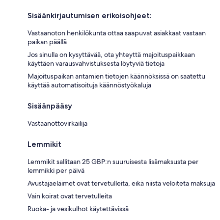
Sisäänkirjautumisen erikoisohjeet:
Vastaanoton henkilökunta ottaa saapuvat asiakkaat vastaan
paikan päällä
Jos sinulla on kysyttävää, ota yhteyttä majoituspaikkaan
käyttäen varausvahvistuksesta löytyviä tietoja
Majoituspaikan antamien tietojen käännöksissä on saatettu
käyttää automatisoituja käännöstyökaluja
Sisäänpääsy
Vastaanottovirkailija
Lemmikit
Lemmikit sallitaan 25 GBP:n suuruisesta lisämaksusta per
lemmikki per päivä
Avustajaeläimet ovat tervetulleita, eikä niistä veloiteta maksuja
Vain koirat ovat tervetulleita
Ruoka- ja vesikulhot käytettävissä