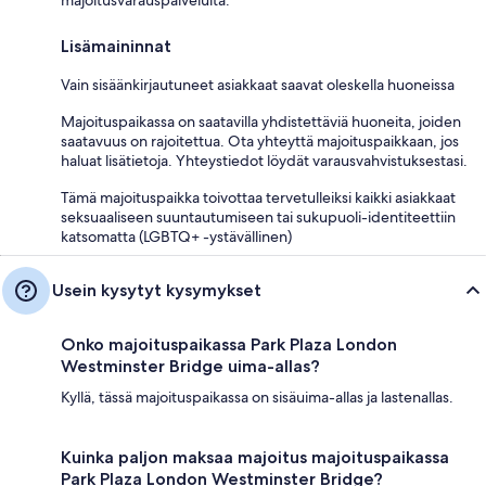
Lisämaininnat
Vain sisäänkirjautuneet asiakkaat saavat oleskella huoneissa
Majoituspaikassa on saatavilla yhdistettäviä huoneita, joiden
saatavuus on rajoitettua. Ota yhteyttä majoituspaikkaan, jos
haluat lisätietoja. Yhteystiedot löydät varausvahvistuksestasi.
Tämä majoituspaikka toivottaa tervetulleiksi kaikki asiakkaat
seksuaaliseen suuntautumiseen tai sukupuoli-identiteettiin
katsomatta (LGBTQ+ -ystävällinen)
Usein kysytyt kysymykset
Onko majoituspaikassa Park Plaza London
Westminster Bridge uima-allas?
Kyllä, tässä majoituspaikassa on sisäuima-allas ja lastenallas.
Kuinka paljon maksaa majoitus majoituspaikassa
Park Plaza London Westminster Bridge?