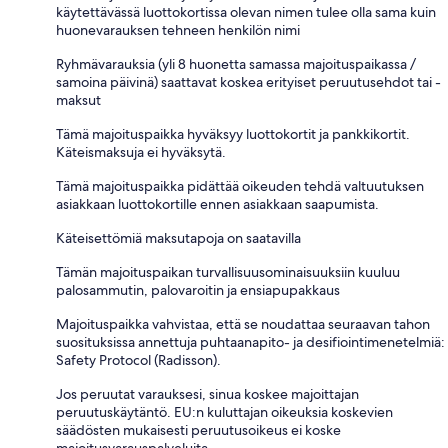
käytettävässä luottokortissa olevan nimen tulee olla sama kuin
huonevarauksen tehneen henkilön nimi
Ryhmävarauksia (yli 8 huonetta samassa majoituspaikassa /
samoina päivinä) saattavat koskea erityiset peruutusehdot tai -
maksut
Tämä majoituspaikka hyväksyy luottokortit ja pankkikortit.
Käteismaksuja ei hyväksytä.
Tämä majoituspaikka pidättää oikeuden tehdä valtuutuksen
asiakkaan luottokortille ennen asiakkaan saapumista.
Käteisettömiä maksutapoja on saatavilla
Tämän majoituspaikan turvallisuusominaisuuksiin kuuluu
palosammutin, palovaroitin ja ensiapupakkaus
Majoituspaikka vahvistaa, että se noudattaa seuraavan tahon
suosituksissa annettuja puhtaanapito- ja desifiointimenetelmiä:
Safety Protocol (Radisson).
Jos peruutat varauksesi, sinua koskee majoittajan
peruutuskäytäntö. EU:n kuluttajan oikeuksia koskevien
säädösten mukaisesti peruutusoikeus ei koske
majoitusvarauspalveluita.