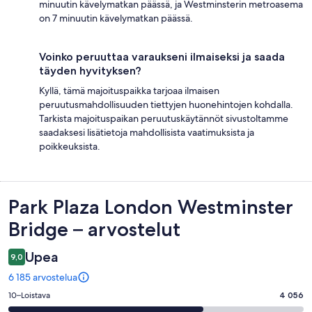
minuutin kävelymatkan päässä, ja Westminsterin metroasema
on 7 minuutin kävelymatkan päässä.
Voinko peruuttaa varaukseni ilmaiseksi ja saada
täyden hyvityksen?
Kyllä, tämä majoituspaikka tarjoaa ilmaisen
peruutusmahdollisuuden tiettyjen huonehintojen kohdalla.
Tarkista majoituspaikan peruutuskäytännöt sivustoltamme
saadaksesi lisätietoja mahdollisista vaatimuksista ja
poikkeuksista.
Arvostelut
Park Plaza London Westminster
Bridge – arvostelut
Upea
9,0
6 185 arvostelua
Arvosana
10–Loistava
4 056
10