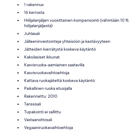
1 rakennus
16 kerrosta
Hiilijalanjäljen vuosittainen kompensointi (vähintään 10 %
hiilijalanjäljestä)
Juhlasali
Jälleeninvestointeja yhteisöön ja kestävyyteen
Jätteiden kierrätystä koskeva käytäntö
Kaksilasiset ikkunat
Kasvisruoka-aamiainen saatavilla
Kasvisruokavaihtoehtoja
Kattava ruokajätettä koskeva käytäntö
Paikallinen ruoka etusijalla
Rakennettu: 2010
Tanssisali
Tupakointi ei sallittu
Vastaanottosali
Vegaaniruokavaihtoehtoja