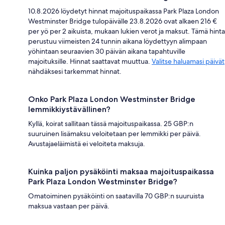
10.8.2026 löydetyt hinnat majoituspaikassa Park Plaza London
Westminster Bridge tulopäivälle 23.8.2026 ovat alkaen 216 €
per yö per 2 aikuista, mukaan lukien verot ja maksut. Tämä hinta
perustuu viimeisten 24 tunnin aikana löydettyyn alimpaan
yöhintaan seuraavien 30 päivän aikana tapahtuville
majoituksille. Hinnat saattavat muuttua.
Valitse haluamasi päivät
nähdäksesi tarkemmat hinnat.
Onko Park Plaza London Westminster Bridge
lemmikkiystävällinen?
Kyllä, koirat sallitaan tässä majoituspaikassa. 25 GBP:n
suuruinen lisämaksu veloitetaan per lemmikki per päivä.
Avustajaeläimistä ei veloiteta maksuja.
Kuinka paljon pysäköinti maksaa majoituspaikassa
Park Plaza London Westminster Bridge?
Omatoiminen pysäköinti on saatavilla 70 GBP:n suuruista
maksua vastaan per päivä.