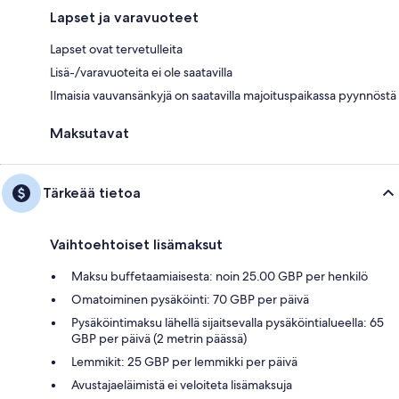
Lapset ja varavuoteet
Lapset ovat tervetulleita
Lisä-/varavuoteita ei ole saatavilla
Ilmaisia vauvansänkyjä on saatavilla majoituspaikassa pyynnöstä
Maksutavat
Tärkeää tietoa
Vaihtoehtoiset lisämaksut
Maksu buffetaamiaisesta: noin 25.00 GBP per henkilö
Omatoiminen pysäköinti: 70 GBP per päivä
Pysäköintimaksu lähellä sijaitsevalla pysäköintialueella: 65
GBP per päivä (2 metrin päässä)
Lemmikit: 25 GBP per lemmikki per päivä
Avustajaeläimistä ei veloiteta lisämaksuja