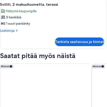
Avaa
Moderni olohuone, jossa on sohva, noj
9
Sviitti, 2 makuuhuonetta, terassi
kaikki
Näkymä kaupungille
huonetyypin
5 henkilöä
Sviitti,
2
1 suuri parisänky
makuuhuonetta,
Lisätietoja
Lisätietoja
terassi
huoneesta
Sviitti,
kuvat
Tarkista saatavuus ja hinnat
2
makuuhuonetta,
terassi
Saatat pitää myös näistä
45 Park Lane - Dorchester Collection
Hotel Ri
Mainos
Mainos