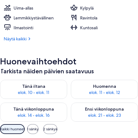
Uima-allas
Kylpylä
Lemmikkiystävällinen
Ravintola
Ilmastointi
Kuntosali
Näytä kaikki
Huonevaihtoehdot
Tarkista näiden päivien saatavuus
Tarkista tämän illan saatavuus elok. 10 - elok. 11
Tarkista huomisen saatavuus elo
Tänä iltana
Huomenna
elok. 10 - elok. 11
elok. 11 - elok. 12
Tarkista tämän viikonlopun saatavuus elok. 14 - elok. 16
Tarkista ensi viikonlopun saata
Tänä viikonloppuna
Ensi viikonloppuna
elok. 14 - elok. 16
elok. 21 - elok. 23
Huoneille
Kaikki huoneet
1 sänky
2 sänkyä
saatavilla