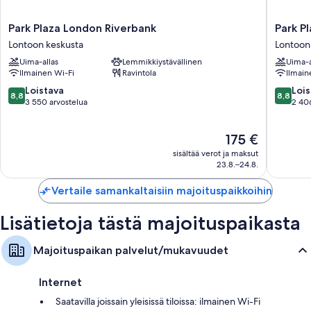
Park
Park
Park Plaza London Riverbank
Park P
Plaza
Plaza
Lontoon keskusta
Lontoon
London
London
Uima-allas
Lemmikkiystävällinen
Uima-a
Riverbank
Waterlo
Ilmainen Wi-Fi
Ravintola
Ilmain
Lontoon
Lontoon
keskusta
keskust
8.8
8.8
Loistava
Lois
8,8
8,8
kautta
kautta
3 550 arvostelua
2 40
10,
10,
Loistava,
Loistava,
Hinta
175 €
3 550
2 406
on
arvostelua
arvostel
sisältää verot ja maksut
175 €
23.8.–24.8.
Vertaile samankaltaisiin majoituspaikkoihin
Lisätietoja tästä majoituspaikasta
Majoituspaikan palvelut/mukavuudet
Internet
Saatavilla joissain yleisissä tiloissa: ilmainen Wi-Fi