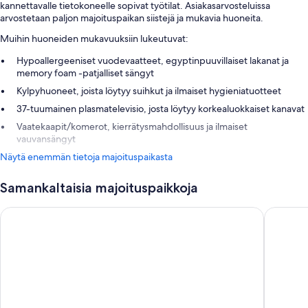
kannettavalle tietokoneelle sopivat työtilat. Asiakasarvosteluissa
arvostetaan paljon majoituspaikan siistejä ja mukavia huoneita.
Muihin huoneiden mukavuuksiin lukeutuvat:
Hypoallergeeniset vuodevaatteet, egyptinpuuvillaiset lakanat ja
memory foam -patjalliset sängyt
Kylpyhuoneet, joista löytyy suihkut ja ilmaiset hygieniatuotteet
37-tuumainen plasmatelevisio, josta löytyy korkealuokkaiset kanavat
Vaatekaapit/komerot, kierrätysmahdollisuus ja ilmaiset
vauvansängyt
Näytä enemmän tietoja majoituspaikasta
Samankaltaisia majoituspaikkoja
Park Plaza London Riverbank
Park Pla