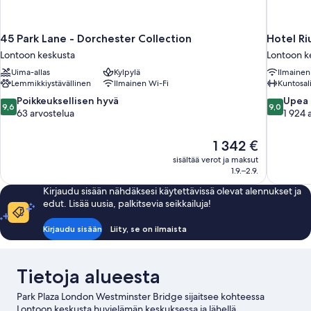
45 Park Lane - Dorchester Collection
Hotel Ri
Lontoon keskusta
Lontoon k
Uima-allas
Kylpylä
Ilmainen
Lemmikkiystävällinen
Ilmainen Wi-Fi
Kuntosal
9.6
9.0
Poikkeuksellisen hyvä
Upea
9,6
9,0
kautta
kautta
63 arvostelua
1 924 
10,
10,
Poikkeuksellisen
Upea,
Hinta
1 342 €
hyvä,
1 924
on
sisältää verot ja maksut
63
arvostelua
1 342 €
1.9.–2.9.
arvostelua
Kirjaudu sisään nähdäksesi käytettävissä olevat alennukset ja
edut. Lisää uusia, palkitsevia seikkailuja!
Kirjaudu sisään
Liity, se on ilmaista
Tietoja alueesta
Park Plaza London Westminster Bridge sijaitsee kohteessa
Lontoon keskusta huvielämän keskuksessa ja lähellä