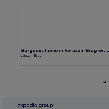
5
Gorgeous home in Varazdin Breg with sauna
Gorgeous home in Varazdin Breg with
sauna
Varazdin Breg
Alin