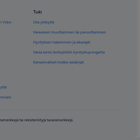
Tuki
en Vrbo-
Ota yhteyttä
Varauksen muuttaminen tai peruuttaminen
Hyvityksen hakeminen ja aikarajat
Varaa lento lentoyhtiön hyvityskupongeilla
Kansainväliset matka-asiakirjat
yttä
keminen
amerkkejä tai rekisteröityjä tavaramerkkejä.