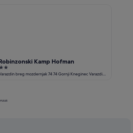
5
obinzonski Kamp Hofman
Robinzonski Kamp Hofman
2
out
Varazdin breg mozdernjak 74 74 Gornji Kneginec Varazdin
County
of
5
avuus