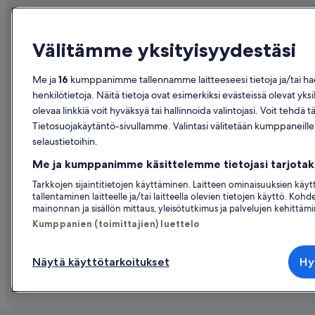
Yritys
Tutustu
Välitämme yksityisyydestäsi
Tietoa yrityksestä
Suomen ma
Työpaikat
Hotellit Su
Me ja
16
kumppanimme tallennamme laitteeseesi tietoja ja/tai haem
henkilötietoja. Näitä tietoja ovat esimerkiksi evästeissä olevat yksi
Listaa majoituspaikkasi
Loma-asunn
olevaa linkkiä voit hyväksyä tai hallinnoida valintojasi. Voit te
Kumppanuudet
Lomapaketi
Tietosuojakäytäntö-sivullamme. Valintasi välitetään kumppaneill
Lehdistöhuone
Kotimaan le
selaustietoihin.
Me ja kumppanimme käsittelemme tietojasi tarjot
Advertising
Autonvuokr
Tarkkojen sijaintitietojen käyttäminen. Laitteen ominaisuuksien käy
Affiliate Marketing
Kaikki majoi
tallentaminen laitteelle ja/tai laitteella olevien tietojen käyttö. Koh
mainonnan ja sisällön mittaus, yleisötutkimus ja palvelujen kehittäm
Kumppanien (toimittajien) luettelo
Näytä käyttötarkoitukset
Hy
© 2026 Expedia, Inc., Expedia Groupin yr