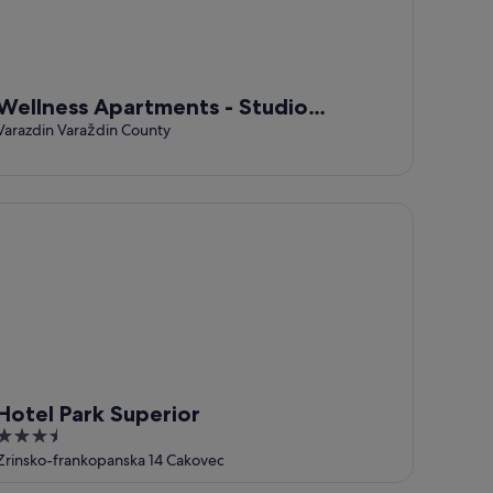
Wellness Apartments - Studio
Apartment with Terrace
Varazdin Varaždin County
tel Park Superior
Hotel Park Superior
3.5
out
Zrinsko-frankopanska 14 Cakovec
of