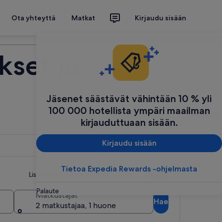
Ota yhteyttä
Matkat
Kirjaudu sisään
Suunnittele matkasi
kset ja
Jäsenet säästävät vähintään 10 % yli
100 000 hotellista ympäri maailman
kirjauduttuaan sisään.
Kirjaudu sisään
Tietoa Expedia Rewards -ohjelmasta
Lisää useita päivämääriä tai kohteita
Palaute
Matkustajat
Hae
2 matkustajaa, 1 huone