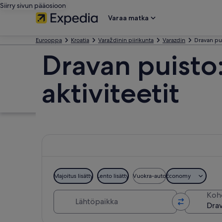
Siirry sivun pääosioon
Varaa matka
Eurooppa
Kroatia
Varaždinin piirikunta
Varazdin
Dravan pu
Dravan puisto:
aktiviteetit
Majoitus lisätty
Lento lisätty
Vuokra-auto
Economy
Lähtöpaikka
Koh