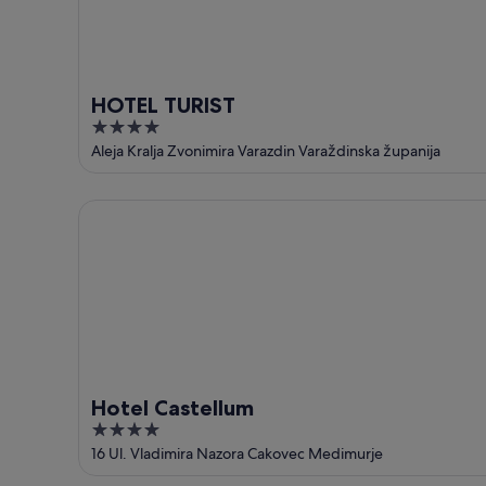
HOTEL TURIST
4
out
Aleja Kralja Zvonimira Varazdin Varaždinska županija
of
5
Hotel Castellum
Hotel Castellum
4
out
16 Ul. Vladimira Nazora Cakovec Medimurje
of