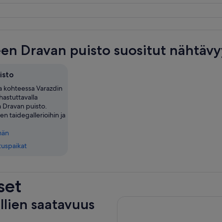
en Dravan puisto suositut nähtäv
isto
a kohteessa Varazdin
ihastuttavalla
a Dravan puisto.
en taidegallerioihin ja
män
tuspaikat
set
llien saatavuus