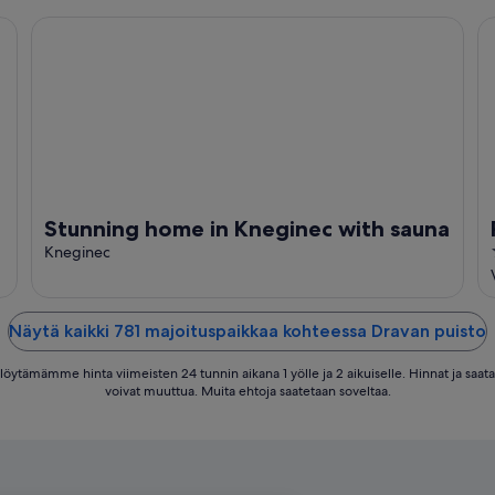
5
Stunning home in Kneginec with sauna
R
Stunning home in Kneginec with sauna
Kneginec
Näytä kaikki 781 majoituspaikkaa kohteessa Dravan puisto
 löytämämme hinta viimeisten 24 tunnin aikana 1 yölle ja 2 aikuiselle. Hinnat ja saat
voivat muuttua. Muita ehtoja saatetaan soveltaa.