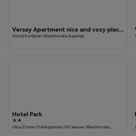
Versay Apartment nice and cozy place
to stay
Gornji Kuršanec Medimurska županija
Hotel Park
Ho
Hotel Park
2
out
Ulica Zrinsko Frankopanska 14 Cakovec Medimurska
županija
of