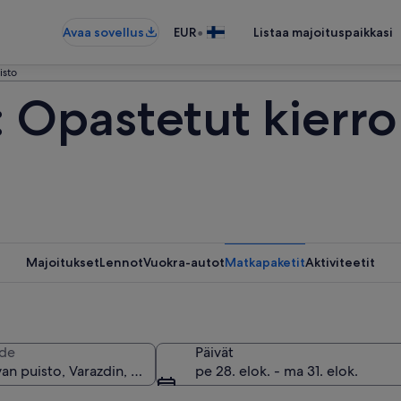
•
Avaa sovellus
EUR
Listaa majoituspaikkasi
isto
 Opastetut kierro
Majoitukset
Lennot
Vuokra-autot
Matkapaketit
Aktiviteetit
de
Päivät
pe 28. elok. - ma 31. elok.