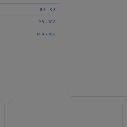
8.8. - 9.8.
9.8. - 10.8.
14.8. - 16.8.
Versay Apartment nice and cozy place to stay
We