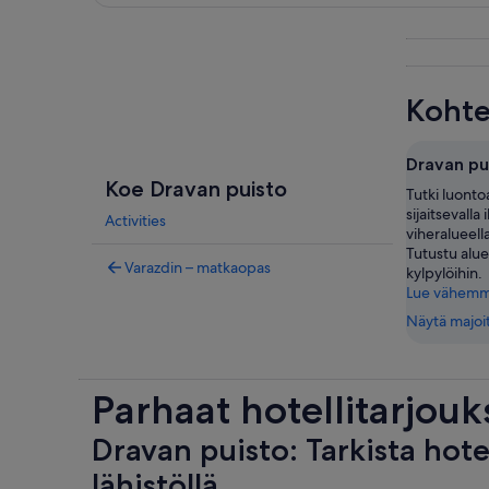
Tarkastele karttaa
Kohte
Dravan pu
Koe Dravan puisto
Tutki luonto
sijaitsevalla 
Activities
viheralueell
Tutustu alue
Varazdin – matkaopas
kylpylöihin.
Lue vähem
Näytä majoi
Parhaat hotellitarjouk
Dravan puisto: Tarkista hote
lähistöllä