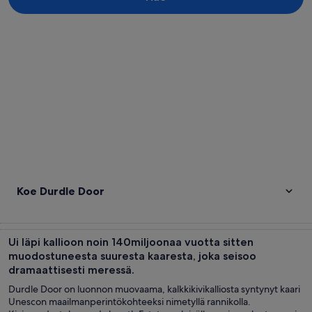
Tarkastele karttaa
Koe Durdle Door
Ui läpi kallioon noin 140miljoonaa vuotta sitten
muodostuneesta suuresta kaaresta, joka seisoo
dramaattisesti meressä.
Durdle Door on luonnon muovaama, kalkkikivikalliosta syntynyt kaari
Unescon maailmanperintökohteeksi nimetyllä rannikolla.