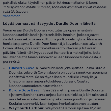
paikallisia oluita, täydellinen päivän tutkimusmatkailun jälkeen.
*Etäisyydet on mitattu suoraan; todelliset ajomatkat voivat vaihdella
reitistä riippuen.
Vähemmän
Löydä parhaat nähtävyydet Durdle Doorin läheltä
Vieraillessasi Durdle Doorissa voit tutustua upeisiin rantoihin,
luonnonkauniisiin lahtiin ja historiallisiin linnoihin, jotka tarjoavat
ihastuttavan sekoituksen kulttuuria ja ulkoiluelämyksiä. Älä missaa
henkeäsalpaavaa Durdle Door Beachiä ja kuvankaunista Lulworth
Coven lahtea, jotka ovat täydellisiä rentouttavaan ja tutkivaan
päivään. Nämä nähtävyydet ovat ihanteellisia matkailijoille, jotka
haluavat nauttia tämän lumoavan alueen luonnonkauneudesta ja
perinnöstä.
Lulworth Cove:
Kuvankaunis lahti, joka sijaitsee 1,6 km Durdle
Doorista. Lulworth Coven alueella on upeita rannikkomaisemia ja
viehättävä ranta. Se on täydellinen rauhallisille kävelyille ja
Unescon maailmanperintökohteen, Jurassic Coastin,
luonnonkauneudesta nauttimiseen.
Durdle Door Beach:
Vain 322 metrin päässä Durdle Doorista
sijaitseva ikoninen ranta tarjoaa kultaista hiekkaa ja kirkkaita vesiä,
mikä tekee siitä ihanteellisen paikan auringonottoon ja uimiseen.
Kuuluisa luonnonkivikaari tarjoaa henkeäsalpaavan taustan.
Weymouth Harbour:
Weymouth Harbour sijaitsee 12,9 km