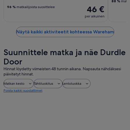
88 %
matkai
46 €
96 %
matkailijoista suosittelee
per aikuinen
Näytä kaikki aktiviteetit kohteessa Wareham
Suunnittele matka ja näe Durdle
Door
Hinnat löydetty viimeisten 48 tunnin aikana. Napsauta nähdäksesi
päivitetyt hinnat.
Matkan kesto
Tähtiluokitus
Lentoluokka
Poista kaikki suodattimet