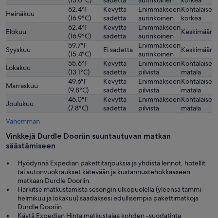
62.4°F
Kevyttä
Enimmäkseen
Kohtalaisen
Heinäkuu
(16.9°C)
sadetta
aurinkoinen
korkea
62.4°F
Kevyttä
Enimmäkseen
Elokuu
Keskimäärä
(16.9°C)
sadetta
aurinkoinen
59.7°F
Enimmäkseen
Syyskuu
Ei sadetta
Keskimäärä
(15.4°C)
aurinkoinen
55.6°F
Kevyttä
Enimmäkseen
Kohtalaisen
Lokakuu
(13.1°C)
sadetta
pilvistä
matala
49.6°F
Kevyttä
Enimmäkseen
Kohtalaisen
Marraskuu
(9.8°C)
sadetta
pilvistä
matala
46.0°F
Kevyttä
Enimmäkseen
Kohtalaisen
Joulukuu
(7.8°C)
sadetta
pilvistä
matala
Vähemmän
Vinkkejä Durdle Dooriin suuntautuvan matkan
säästämiseen
Hyödynnä Expedian pakettitarjouksia ja yhdistä lennot, hotellit
tai autonvuokraukset kätevään ja kustannustehokkaaseen
matkaan Durdle Dooriin.
Harkitse matkustamista sesongin ulkopuolella (yleensä tammi-
helmikuu ja lokakuu) saadaksesi edullisempia pakettimatkoja
Durdle Dooriin.
Käytä Expedian Hinta matkustajaa kohden -suodatinta