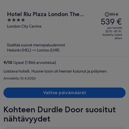
Hinta
Hotel Riu Plaza London The
911 €
oli
539 €
4
Westminster
911 €,
out
London City Centre
per henkilö
hinta
of
22.10.–25.10.
löydetty 1 päivä
on
5
sitten
nyt
Sisältää suorat menopaluulennot
539 €
Helsinki (HEL) –> Lontoo (LHR)
per
henkilö
9
/
10
Upea! (1 866 arvostelua)
Loistava hotelli. Huone tosin oli hieman kulunut ja pölyinen.
Arvosteltu 10.4.2026
Valitse päivämäärät
Kohteen Durdle Door suositut
nähtävyydet