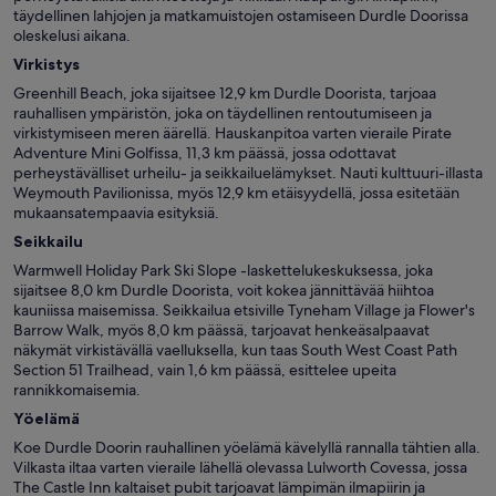
täydellinen lahjojen ja matkamuistojen ostamiseen Durdle Doorissa
oleskelusi aikana.
Virkistys
Greenhill Beach, joka sijaitsee 12,9 km Durdle Doorista, tarjoaa
rauhallisen ympäristön, joka on täydellinen rentoutumiseen ja
virkistymiseen meren äärellä. Hauskanpitoa varten vieraile Pirate
Adventure Mini Golfissa, 11,3 km päässä, jossa odottavat
perheystävälliset urheilu- ja seikkailuelämykset. Nauti kulttuuri-illasta
Weymouth Pavilionissa, myös 12,9 km etäisyydellä, jossa esitetään
mukaansatempaavia esityksiä.
Seikkailu
Warmwell Holiday Park Ski Slope -laskettelukeskuksessa, joka
sijaitsee 8,0 km Durdle Doorista, voit kokea jännittävää hiihtoa
kauniissa maisemissa. Seikkailua etsiville Tyneham Village ja Flower's
Barrow Walk, myös 8,0 km päässä, tarjoavat henkeäsalpaavat
näkymät virkistävällä vaelluksella, kun taas South West Coast Path
Section 51 Trailhead, vain 1,6 km päässä, esittelee upeita
rannikkomaisemia.
Yöelämä
Koe Durdle Doorin rauhallinen yöelämä kävelyllä rannalla tähtien alla.
Vilkasta iltaa varten vieraile lähellä olevassa Lulworth Covessa, jossa
The Castle Inn kaltaiset pubit tarjoavat lämpimän ilmapiirin ja