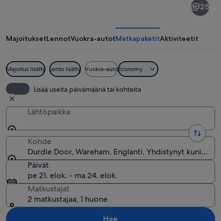
25
Door
Majoitukset
Lennot
Vuokra-autot
Matkapaketit
Aktiviteetit
Majoitus lisätty
Lento lisätty
Vuokra-auto
Economy
Rannikkomaisema, jossa on luonnonmu
Lisää useita päivämääriä tai kohteita
Lähtöpaikka
Kohde
Durdle Door, Wareham, Englanti, Yhdistynyt kuningas
Päivät
pe 21. elok. - ma 24. elok.
Matkustajat
2 matkustajaa, 1 huone
Hae