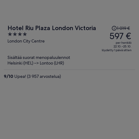
Hinta
Hotel Riu Plaza London Victoria
1 019 €
oli
597 €
4
1 019 €,
out
London City Centre
per henkilö
hinta
of
22.10.–25.10.
löydetty 1 päivä sitten
on
5
Sisältää suorat menopaluulennot
nyt
Helsinki (HEL) –> Lontoo (LHR)
597 €
per
9
/
10
Upea! (3 957 arvostelua)
henkilö