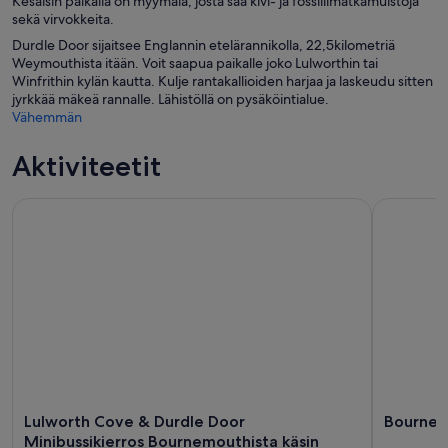
Kesäisin paikalla on myymälä, josta saa kivi- ja fossiilimatkamuistoja
sekä virvokkeita.
Durdle Door sijaitsee Englannin etelärannikolla, 22,5kilometriä
Weymouthista itään. Voit saapua paikalle joko Lulworthin tai
Winfrithin kylän kautta. Kulje rantakallioiden harjaa ja laskeudu sitten
jyrkkää mäkeä rannalle. Lähistöllä on pysäköintialue.
Vähemmän
Aktiviteetit
Lulworth Cove & Durdle Door Minibussikierros Bournemouthi
Bournemou
Lulworth Cove & Durdle Door
Bournem
Minibussikierros Bournemouthista käsin