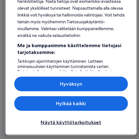
henkilötietoja. Näitä tietoja ovat esimerkiksi evästeissä
Käyttöehdot
olevat yksilölliset tunnisteet. Napsauttamalla alla olevaa
Oikeudelliset tiedot / ota meihin yhteyttä
linkkiä voit hyväksyä tai hallinnoida valintojasi. Voit tehdä
tämän myös myöhemmin Tietosuojakäytäntö-
Sisältövaatimukset ja ilmoituksen tekeminen sisällöstä
sivullamme. Valintasi välitetään kumppaneillemme,
eivätkä ne vaikuta selaustietoihin.
Tuki
Me ja kumppanimme käsittelemme tietojasi
Ota yhteyttä
tarjotaksemme:
Varauksen muuttaminen tai peruuttaminen
Tarkkojen sijaintitietojen käyttäminen. Laitteen
ominaisuuksien käyttäminen tunnistamista varten.
Hyvityksen hakeminen ja aikarajat
Tietojen tallentaminen laitteelle ja/tai laitteella olevien
tietojen käyttö. Kohdennettu mainonta ja personoitu
Varaa lento lentoyhtiön hyvityskupongeilla
sisältö, mainonnan ja sisällön mittaus, yleisötutkimus ja
Hyväksyn
palvelujen kehittäminen.
Kansainväliset matka-asiakirjat
Kumppanien (toimittajien) luettelo
Expedia Inc. ei ole vastuussa ulkoisten sivustojen sisällöstä.
Hylkää kaikki
© 2026 Expedia, Inc., Expedia Groupin yritys. Kaikki oikeudet
pidätetään. Expedia ja Expedia-logo ovat Expedia, Inc.:n tavaramerkkejä
tai rekisteröityjä tavaramerkkejä.
Näytä käyttötarkoitukset