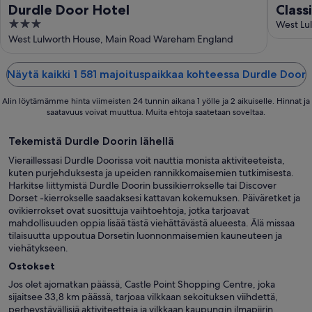
Durdle Door Hotel
Class
3
famil
West Lu
out
West Lulworth House, Main Road Wareham England
of
5
Näytä kaikki 1 581 majoituspaikkaa kohteessa Durdle Door
Alin löytämämme hinta viimeisten 24 tunnin aikana 1 yölle ja 2 aikuiselle. Hinnat ja
saatavuus voivat muuttua. Muita ehtoja saatetaan soveltaa.
Tekemistä Durdle Doorin lähellä
Vieraillessasi Durdle Doorissa voit nauttia monista aktiviteeteista,
kuten purjehduksesta ja upeiden rannikkomaisemien tutkimisesta.
Harkitse liittymistä Durdle Doorin bussikierrokselle tai Discover
Dorset -kierrokselle saadaksesi kattavan kokemuksen. Päiväretket ja
ovikierrokset ovat suosittuja vaihtoehtoja, jotka tarjoavat
mahdollisuuden oppia lisää tästä viehättävästä alueesta. Älä missaa
tilaisuutta uppoutua Dorsetin luonnonmaisemien kauneuteen ja
viehätykseen.
Ostokset
Jos olet ajomatkan päässä, Castle Point Shopping Centre, joka
sijaitsee 33,8 km päässä, tarjoaa vilkkaan sekoituksen viihdettä,
perheystävällisiä aktiviteetteja ja vilkkaan kaupungin ilmapiirin,