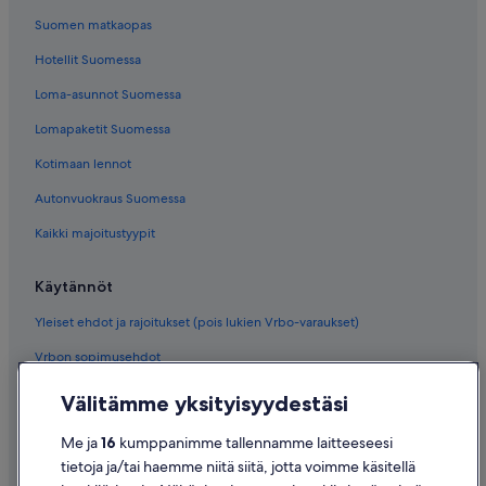
Suomen matkaopas
Hotellit Suomessa
Loma-asunnot Suomessa
Lomapaketit Suomessa
Kotimaan lennot
Autonvuokraus Suomessa
Kaikki majoitustyypit
Käytännöt
Yleiset ehdot ja rajoitukset (pois lukien Vrbo-varaukset)
Vrbon sopimusehdot
Saavutettavuus
Välitämme yksityisyydestäsi
Tietosuoja
Me ja
16
kumppanimme tallennamme laitteeseesi
Evästeet
tietoja ja/tai haemme niitä siitä, jotta voimme käsitellä