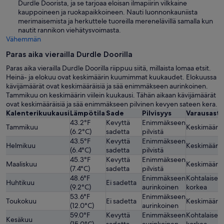
Durdle Doorista, ja se tarjoaa eloisan ilmapiirin vilkkaine
kauppoineen ja ruokapaikkoineen. Nauti luonnonkauniista
merimaisemista ja herkuttele tuoreilla merenelävillä samalla kun
nautit rannikon viehätysvoimasta.
Vähemmän
Paras aika vierailla Durdle Doorilla
Paras aika vierailla Durdle Doorilla riippuu siitä, millaista lomaa etsit.
Heinä- ja elokuu ovat keskimäärin kuumimmat kuukaudet. Elokuussa
kävijämäärät ovat keskimääräisiä ja sää enimmäkseen aurinkoinen.
Tammikuu on keskimäärin viilein kuukausi. Tähän aikaan kävijämäärät
ovat keskimääräisiä ja sää enimmäkseen pilvinen kevyen sateen kera.
Kalenterikuukausi
Lämpötila
Sade
Pilvisyys
Varausast
43.2°F
Kevyttä
Enimmäkseen
Tammikuu
Keskimäärä
(6.2°C)
sadetta
pilvistä
43.5°F
Kevyttä
Enimmäkseen
Helmikuu
Keskimäärä
(6.4°C)
sadetta
pilvistä
45.3°F
Kevyttä
Enimmäkseen
Maaliskuu
Keskimäärä
(7.4°C)
sadetta
pilvistä
48.6°F
Enimmäkseen
Kohtalaisen
Huhtikuu
Ei sadetta
(9.2°C)
aurinkoinen
korkea
53.6°F
Enimmäkseen
Toukokuu
Ei sadetta
Keskimäärä
(12.0°C)
aurinkoinen
59.0°F
Kevyttä
Enimmäkseen
Kohtalaisen
Kesäkuu
(15.0°C)
sadetta
aurinkoinen
korkea