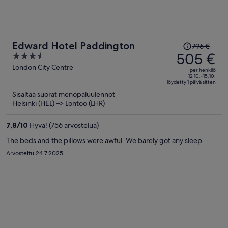
Hinta
Edward Hotel Paddington
796 €
oli
505 €
3.5
796 €,
out
London City Centre
per henkilö
hinta
of
12.10.–15.10.
löydetty 1 päivä sitten
on
5
Sisältää suorat menopaluulennot
nyt
Helsinki (HEL) –> Lontoo (LHR)
505 €
per
7,8
/
10
Hyvä! (756 arvostelua)
henkilö
The beds and the pillows were awful. We barely got any sleep.
Arvosteltu 24.7.2025