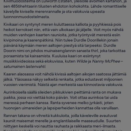
Kivimuodostelma on Lulworth Estaten, yleisölle avoimen kartanon, ja
sen 4856hehtaarin tilusten ehdoton kohokohta. Lähde romanttiselle
kävelylle kiviselle merenrannalle ja ota valokuvia upeasta
luonnonmuodostelmasta.
Kivikaari on syntynyt meren kuluttaessa kalliota ja pyyhkiessä pois
heikot kerrokset niin, että vain ulkokaari jäi jäljelle. Voit myös nähdä
muiden vanhojen kaarten raunioita, jotka työntyvät merestä esiin
kivipinoina ja kaarenpätkinä. Niin tulee Durdle Doorillekin jonain
päivänä käymään meren aaltojen piestyä sitä tarpeeksi. Durdle
Doorin nimi on johdos muinaisenglannin sanasta thirl, joka tarkoittaa
poraamista tai kairaamista. Kuuluisa kaari on esiintynyt
musiikkivideoissa sekä elokuvissa, kuten
Wilde
ja
Nanny McPhee –
satumainen lastenvahti
.
Kaaren alaosassa voit nähdä kivissä aaltojen aikojen saatossa jättämiä
jälkiä. Yläosassa näkyy selkeitä renkaita, jotka edustavat miljoonien
vuosien vierimistä. Näistä ajan merkeistä saa kiinnostavia valokuvia.
Aurinkoisella säällä sileiden pikkukivien peittämä ranta on mukava
paikka, jossa voi viettää koko päivän. Voit ottaa aurinkoa tai uida
meressä perheen kanssa. Ranta syvenee melko jyrkästi, joten
huonojen uimareiden ja lapsiperheiden kannattaa olla varuillaan.
Rannan takana on vihreitä kukkuloita, joilla käveleville avautuvat
kauniit maisemat merelle ja englantilaiselle maaseudulle. Suurten
niittyjen keskellä voi nauttia rauhasta ja raikkaasta meri-ilmasta.