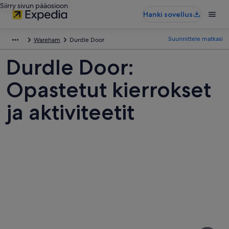
Siirry sivun pääosioon
Hanki sovellus
Suunnittele matkasi
Wareham
Durdle Door
Durdle Door:
Opastetut kierrokset
ja aktiviteetit
Kuvia
kohteesta
Durdle