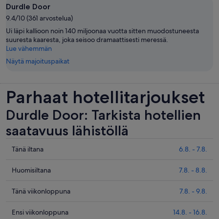
Durdle Door
9.4/10 (361 arvostelua)
Ui läpi kallioon noin 140 miljoonaa vuotta sitten muodostuneesta
suuresta kaaresta, joka seisoo dramaattisesti meressä.
Lue vähemmän
Näytä majoituspaikat
Parhaat hotellitarjoukset
Durdle Door: Tarkista hotellien
saatavuus lähistöllä
Tarkista
Tänä iltana
6.8. - 7.8.
hinnat
lähellä
Tarkista
Huomisiltana
7.8. - 8.8.
kohdetta
hinnat
Durdle
lähellä
Tarkista
Tänä viikonloppuna
7.8. - 9.8.
Door
kohdetta
hinnat
täksi
Durdle
lähellä
Tarkista
Ensi viikonloppuna
14.8. - 16.8.