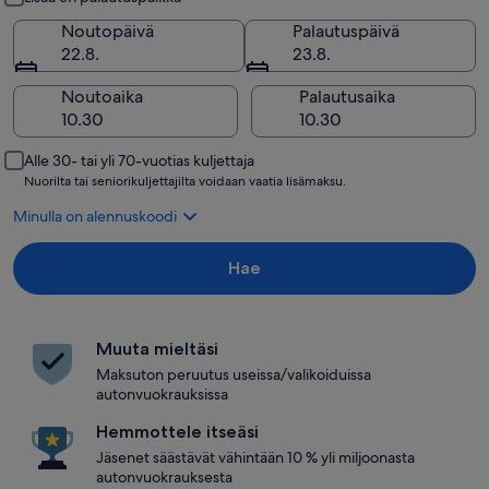
Noutopäivä
Palautuspäivä
22.8.
23.8.
Noutoaika
Palautusaika
Alle 30- tai yli 70-vuotias kuljettaja
Nuorilta tai seniorikuljettajilta voidaan vaatia lisämaksu.
Minulla on alennuskoodi
Hae
Muuta mieltäsi
Maksuton peruutus useissa/valikoiduissa
autonvuokrauksissa
Hemmottele itseäsi
Jäsenet säästävät vähintään 10 % yli miljoonasta
autonvuokrauksesta