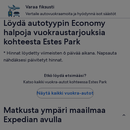
Varaa fiksusti
Vertaile autovuokraamoita ja hyödynnä isot säästöt
Löydä autotyypin Economy
halpoja vuokraustarjouksia
kohteesta Estes Park
* Hinnat löydetty viimeisten 6 päivää aikana. Napsauta
nähdäksesi päivitetyt hinnat.
Etkö löydä etsimääsi?
Katso kaikki vuokra-autot kohteessa Estes Park
Näytä kaikki vuokra-autot
Matkusta ympäri maailmaa
Expedian avulla