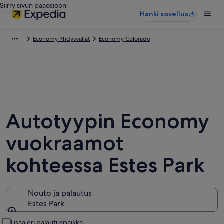
Siirry sivun pääosioon
Hanki sovellus
Economy Yhdysvallat
Economy Colorado
Autotyypin Economy
vuokraamot
kohteessa Estes Park
Nouto ja palautus
Estes Park
Nouto ja palautus
Lisää eri palautuspaikka