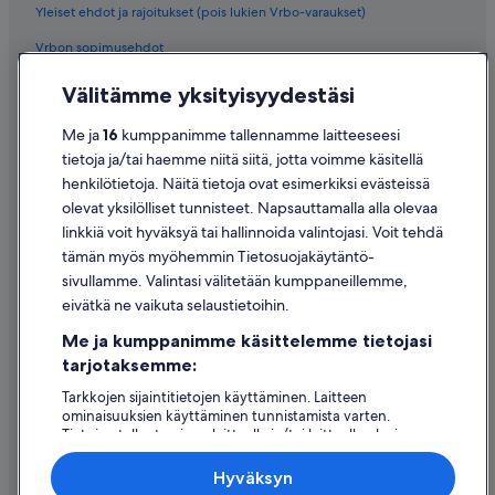
Yleiset ehdot ja rajoitukset (pois lukien Vrbo-varaukset)
Vrbon sopimusehdot
Saavutettavuus
Välitämme yksityisyydestäsi
Tietosuoja
Me ja
16
kumppanimme tallennamme laitteeseesi
Evästeet
tietoja ja/tai haemme niitä siitä, jotta voimme käsitellä
henkilötietoja. Näitä tietoja ovat esimerkiksi evästeissä
Käyttöehdot
olevat yksilölliset tunnisteet. Napsauttamalla alla olevaa
Oikeudelliset tiedot / ota meihin yhteyttä
linkkiä voit hyväksyä tai hallinnoida valintojasi. Voit tehdä
tämän myös myöhemmin Tietosuojakäytäntö-
Sisältövaatimukset ja ilmoituksen tekeminen sisällöstä
sivullamme. Valintasi välitetään kumppaneillemme,
eivätkä ne vaikuta selaustietoihin.
Tuki
Me ja kumppanimme käsittelemme tietojasi
Ota yhteyttä
tarjotaksemme:
Varauksen muuttaminen tai peruuttaminen
Tarkkojen sijaintitietojen käyttäminen. Laitteen
ominaisuuksien käyttäminen tunnistamista varten.
Hyvityksen hakeminen ja aikarajat
Tietojen tallentaminen laitteelle ja/tai laitteella olevien
tietojen käyttö. Kohdennettu mainonta ja personoitu
Varaa lento lentoyhtiön hyvityskupongeilla
sisältö, mainonnan ja sisällön mittaus, yleisötutkimus ja
Hyväksyn
palvelujen kehittäminen.
Kansainväliset matka-asiakirjat