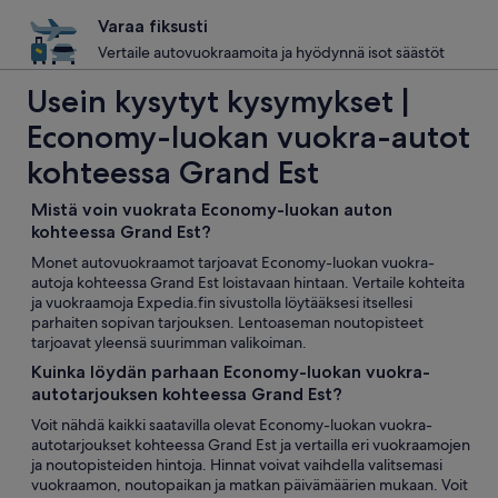
Varaa fiksusti
Vertaile autovuokraamoita ja hyödynnä isot säästöt
Usein kysytyt kysymykset |
Economy-luokan vuokra-autot
kohteessa Grand Est
Mistä voin vuokrata Economy-luokan auton
kohteessa Grand Est?
Monet autovuokraamot tarjoavat Economy-luokan vuokra-
autoja kohteessa Grand Est loistavaan hintaan. Vertaile kohteita
ja vuokraamoja Expedia.fin sivustolla löytääksesi itsellesi
parhaiten sopivan tarjouksen. Lentoaseman noutopisteet
tarjoavat yleensä suurimman valikoiman.
Kuinka löydän parhaan Economy-luokan vuokra-
autotarjouksen kohteessa Grand Est?
Voit nähdä kaikki saatavilla olevat Economy-luokan vuokra-
autotarjoukset kohteessa Grand Est ja vertailla eri vuokraamojen
ja noutopisteiden hintoja. Hinnat voivat vaihdella valitsemasi
vuokraamon, noutopaikan ja matkan päivämäärien mukaan. Voit