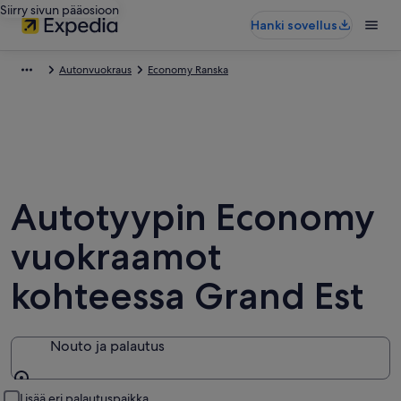
Siirry sivun pääosioon
Hanki sovellus
Autonvuokraus
Economy Ranska
Autotyypin Economy
vuokraamot
kohteessa Grand Est
Nouto ja palautus
Nouto ja palautus
Lisää eri palautuspaikka