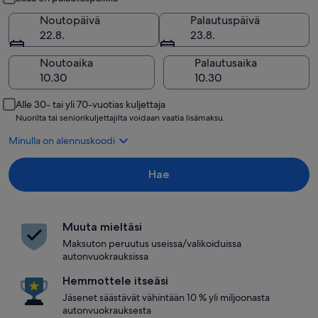
Noutopäivä
Palautuspäivä
22.8.
23.8.
Noutoaika
Palautusaika
Alle 30- tai yli 70-vuotias kuljettaja
Nuorilta tai seniorikuljettajilta voidaan vaatia lisämaksu.
Minulla on alennuskoodi
Hae
Muuta mieltäsi
Maksuton peruutus useissa/valikoiduissa
autonvuokrauksissa
Hemmottele itseäsi
Jäsenet säästävät vähintään 10 % yli miljoonasta
autonvuokrauksesta