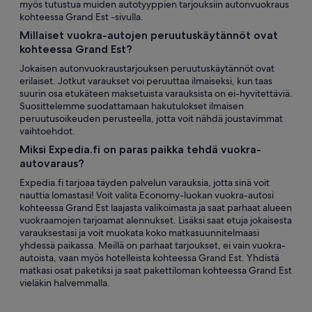
myös tutustua muiden autotyyppien tarjouksiin autonvuokraus
kohteessa Grand Est -sivulla.
Millaiset vuokra-autojen peruutuskäytännöt ovat
kohteessa Grand Est?
Jokaisen autonvuokraustarjouksen peruutuskäytännöt ovat
erilaiset. Jotkut varaukset voi peruuttaa ilmaiseksi, kun taas
suurin osa etukäteen maksetuista varauksista on ei-hyvitettäviä.
Suosittelemme suodattamaan hakutulokset ilmaisen
peruutusoikeuden perusteella, jotta voit nähdä joustavimmat
vaihtoehdot.
Miksi Expedia.fi on paras paikka tehdä vuokra-
autovaraus?
Expedia.fi tarjoaa täyden palvelun varauksia, jotta sinä voit
nauttia lomastasi! Voit valita Economy-luokan vuokra-autosi
kohteessa Grand Est laajasta valikoimasta ja saat parhaat alueen
vuokraamojen tarjoamat alennukset. Lisäksi saat etuja jokaisesta
varauksestasi ja voit muokata koko matkasuunnitelmaasi
yhdessä paikassa. Meillä on parhaat tarjoukset, ei vain vuokra-
autoista, vaan myös hotelleista kohteessa Grand Est. Yhdistä
matkasi osat paketiksi ja saat pakettiloman kohteessa Grand Est
vieläkin halvemmalla.