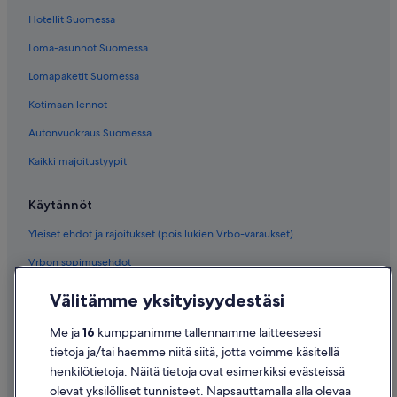
Hotellit Suomessa
Loma-asunnot Suomessa
Lomapaketit Suomessa
Kotimaan lennot
Autonvuokraus Suomessa
Kaikki majoitustyypit
Käytännöt
Yleiset ehdot ja rajoitukset (pois lukien Vrbo-varaukset)
Vrbon sopimusehdot
Saavutettavuus
Välitämme yksityisyydestäsi
Tietosuoja
Me ja
16
kumppanimme tallennamme laitteeseesi
Evästeet
tietoja ja/tai haemme niitä siitä, jotta voimme käsitellä
henkilötietoja. Näitä tietoja ovat esimerkiksi evästeissä
Käyttöehdot
olevat yksilölliset tunnisteet. Napsauttamalla alla olevaa