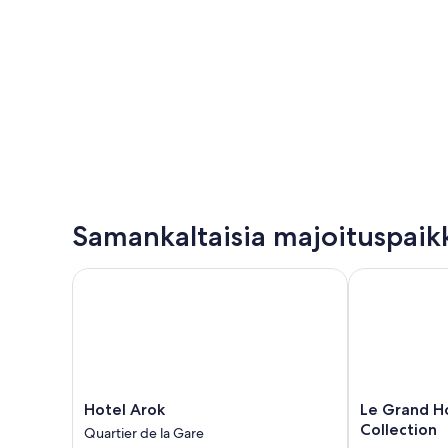
Samankaltaisia majoituspaik
Hotel Arok
Le Grand Hote
Hotel
Le
Hotel Arok
Le Grand Ho
Arok
Grand
Collection
Quartier de la Gare
Quartier
Hotel