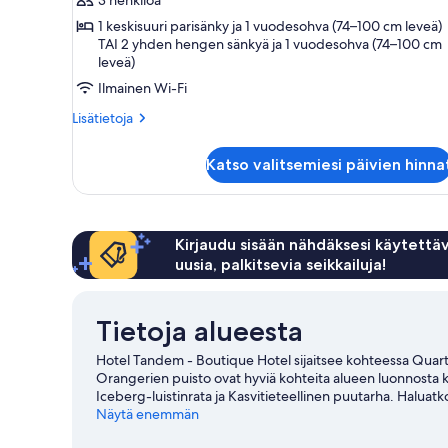
kuvat
1 keskisuuri parisänky ja 1 vuodesohva (74–100 cm leveä)
TAI 2 yhden hengen sänkyä ja 1 vuodesohva (74–100 cm
leveä)
Ilmainen Wi-Fi
Lisätietoja
Lisätietoja
huoneesta
Kolmen
Katso valitsemiesi päivien hinna
hengen
superior-
huone
Kirjaudu sisään nähdäksesi käytettäv
uusia, palkitsevia seikkailuja!
Tietoja alueesta
Hotel Tandem - Boutique Hotel sijaitsee kohteessa Quarti
Orangerien puisto ovat hyviä kohteita alueen luonnosta kii
Iceberg-luistinrata ja Kasvitieteellinen puutarha. Haluatk
aikana? Tarkista kohteiden Vauban Stadium ja Meinaun s
Näytä enemmän
kohteeseen Strasbourg