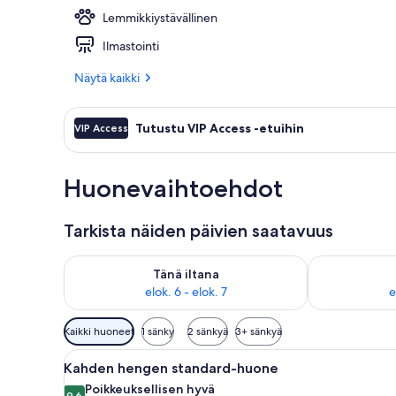
Lemmikkiystävällinen
Sisäänkäynti
Ilmastointi
Näytä kaikki
Tutustu VIP Access -etuihin
VIP Access
Huonevaihtoehdot
Tarkista näiden päivien saatavuus
Tarkista tämän illan saatavuus elok. 6 - elok. 7
Tarkista huomi
Tänä iltana
elok. 6 - elok. 7
e
Huoneille
Kaikki huoneet
1 sänky
2 sänkyä
3+ sänkyä
saatavilla
Avaa
Hotellihuone, jossa on sänky, v
olevia
8
Kahden hengen standard-huone
kaikki
suodattimia
Poikkeuksellisen hyvä
9,6