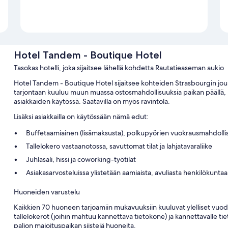
Hotel Tandem - Boutique Hotel
Tasokas hotelli, joka sijaitsee lähellä kohdetta Rautatieaseman aukio
Hotel Tandem - Boutique Hotel sijaitsee kohteiden Strasbourgin joulu
tarjontaan kuuluu muun muassa ostosmahdollisuuksia paikan päällä, ki
asiakkaiden käytössä. Saatavilla on myös ravintola.
Lisäksi asiakkailla on käytössään nämä edut:
Buffetaamiainen (lisämaksusta), polkupyörien vuokrausmahdolli
Tallelokero vastaanotossa, savuttomat tilat ja lahjatavaraliike
Juhlasali, hissi ja coworking-työtilat
Asiakasarvosteluissa ylistetään aamiaista, avuliasta henkilökuntaa j
Huoneiden varustelu
Kaikkien 70 huoneen tarjoamiin mukavuuksiin kuuluvat ylelliset vuodev
tallelokerot (joihin mahtuu kannettava tietokone) ja kannettavalle tie
paljon majoituspaikan siistejä huoneita.