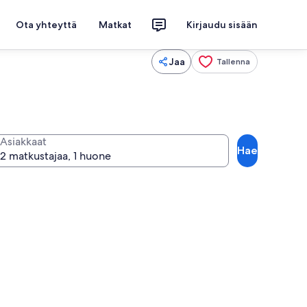
Ota yhteyttä
Matkat
Kirjaudu sisään
Jaa
Tallenna
Asiakkaat
Hae