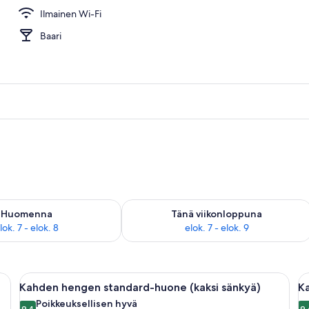
Ilmainen Wi-Fi
Baari
sen saatavuus elok. 7 - elok. 8
Tarkista tämän viikonlopun saatavuus e
Huomenna
Tänä viikonloppuna
lok. 7 - elok. 8
elok. 7 - elok. 9
ihreä pääty, kaksi yöpöytää, ikkuna verhoilla ja näkymä ulos.
Avaa
Hotellihuone, jossa on suuri sänky, työ
A
8
Kahden hengen standard-huone (kaksi sänkyä)
K
kaikki
ka
Poikkeuksellisen hyvä
9,4
9,