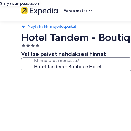
Siirry sivun pääosioon
Varaa matka
Näytä kaikki majoituspaikat
Hotel Tandem - Boutiq
4.0
tähden
Valitse päivät nähdäksesi hinnat
majoituspaikka
Minne olet menossa?
Majoituspaikan
Hotel
Tandem
-
Boutique
Hotel
valokuvagalleria