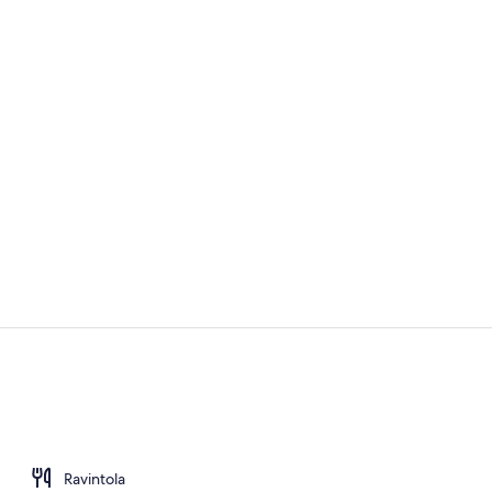
Majoituspaik
Ulkopuoli
Ravintola