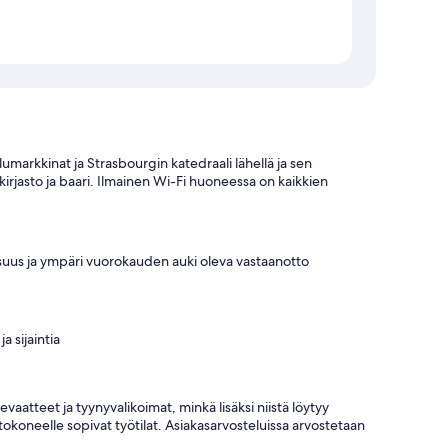
markkinat ja Strasbourgin katedraali lähellä ja sen
rjasto ja baari. Ilmainen Wi-Fi huoneessa on kaikkien
suus ja ympäri vuorokauden auki oleva vastaanotto
a sijaintia
aatteet ja tyynyvalikoimat, minkä lisäksi niistä löytyy
tokoneelle sopivat työtilat. Asiakasarvosteluissa arvostetaan