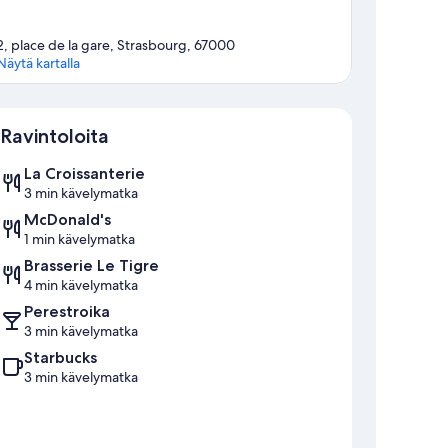
2, place de la gare, Strasbourg, 67000
Näytä kartalla
Kartta
Ravintoloita
La Croissanterie
3 min kävelymatka
McDonald's
1 min kävelymatka
Brasserie Le Tigre
4 min kävelymatka
Perestroika
3 min kävelymatka
Starbucks
3 min kävelymatka