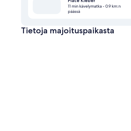
Place Kléber
11 min kävelymatka
- 0.9 km:n
päässä
Tietoja majoituspaikasta