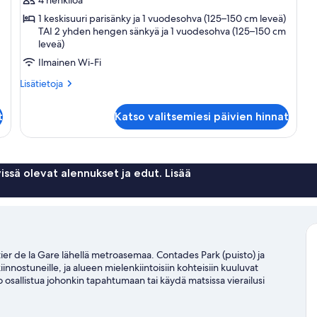
kuvat
1 keskisuuri parisänky ja 1 vuodesohva (125–150 cm leveä)
TAI 2 yhden hengen sänkyä ja 1 vuodesohva (125–150 cm
leveä)
Ilmainen Wi-Fi
Lisätietoja
Lisätietoja
huoneesta
Neljän
t
Katso valitsemiesi päivien hinnat
hengen
superior-
huone
issä olevat alennukset ja edut. Lisää
er de la Gare lähellä metroasemaa. Contades Park (puisto) ja
nnostuneille, ja alueen mielenkiintoisiin kohteisiin kuuluvat
o osallistua johonkin tapahtumaan tai käydä matsissa vierailusi
tadion tapahtumakalenteri.
Vieraile matkaoppaassamme