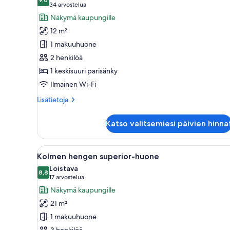
huonetyypin
9,6 kautta 10
(34
34 arvostelua
Kahden
arvostelua)
Näkymä kaupungille
hengen
12 m²
standard-
1 makuuhuone
huone
2 henkilöä
kuvat
1 keskisuuri parisänky
Ilmainen Wi-Fi
Lisätietoja
Lisätietoja
huoneesta
Kahden
Katso valitsemiesi päivien hinna
hengen
standard-
huone
Avaa
Moderni hotellihuone, jossa on
6
Kolmen hengen superior-huone
kaikki
Loistava
huonetyypin
8,8
8,8 kautta 10
(17
17 arvostelua
Kolmen
arvostelua)
Näkymä kaupungille
hengen
21 m²
superior-
1 makuuhuone
huone
3 henkilöä