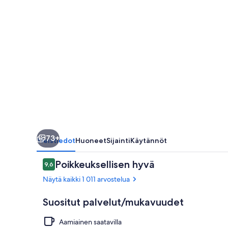
73+
Yleistiedot
Huoneet
Sijainti
Käytännöt
Arvostelut
Poikkeuksellisen hyvä
9,6
9,6 kautta 10.
Näytä kaikki 1 011 arvostelua
Suositut palvelut/mukavuudet
Aamiainen saatavilla