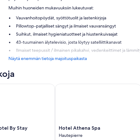
Muihin huoneiden mukavuuksiin lukeutuvat:
Vauvanhoitopöydät, syöttötuolit ja lastenkirjoja
Pillowtop-patjalliset sängyt ja ilmaiset vauvansängyt
Suihkut, ilmaiset hygieniatuotteet ja hiustenkuivaajat
43-tuumainen älytelevisio, josta löytyy satelliittikanavat
Ilmaiset teepussit / ilmainen pikakahvi, vedenkeittimet ja lämmit
Näytä enemmän tietoja majoituspaikasta
koja
l By Stay Collection
Hotel Athena Spa
Hotel
tel By Stay
Hotel Athena Spa
Athena
Hautepierre
Spa