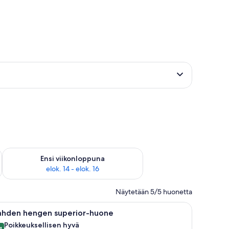
lok. 7 - elok. 9
Tarkista ensi viikonlopun saatavuus elok. 14 - elok. 16
Ensi viikonloppuna
elok. 14 - elok. 16
Näytetään 5/5 huonetta
pöytä ja tuoli.
vaa
Siististi pedattu sänky, jossa on tyynyjä, kirja
10
ahden hengen superior-huone
ikki
Poikkeuksellisen hyvä
4