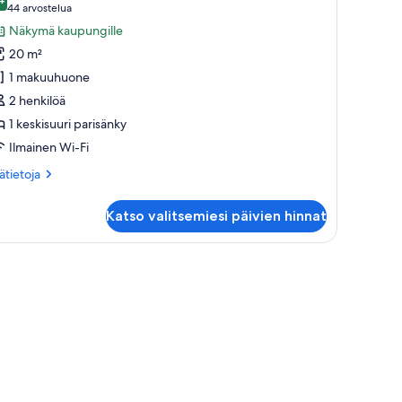
uonetyypin
9,4 kautta 10
(44
44 arvostelua
ahden
arvostelua)
Näkymä kaupungille
engen
20 m²
uperior-
1 makuuhuone
uone
2 henkilöä
uvat
1 keskisuuri parisänky
Ilmainen Wi-Fi
ätietoja
sätietoja
oneesta
hden
Katso valitsemiesi päivien hinnat
ngen
perior-
one
sohva, lamppuvarustettu työpöytä ja pieni pöytä.