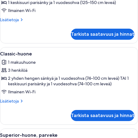
kuvat
1 keskisuuri parisänky ja 1 vuodesohva (125–150 cm leveä)
Ilmainen Wi-Fi
Lisätietoja
Lisätietoja
huoneesta
Garden
Tarkista saatavuus ja hinnat
Balcony
Avaa
Hotellihuone, jossa on suuri sänky, ty
4
Classic-huone
kaikki
1 makuuhuone
huonetyypin
3 henkilöä
Classic-
huone
2 yhden hengen sänkyä ja 1 vuodesohva (74–100 cm leveä) TAI 1
keskisuuri parisänky ja 1 vuodesohva (74–100 cm leveä)
kuvat
Ilmainen Wi-Fi
Lisätietoja
Lisätietoja
huoneesta
Classic-
Tarkista saatavuus ja hinnat
huone
Avaa
Hotellihuone, jossa on suuri sänky, työp
4
Superior-huone, parveke