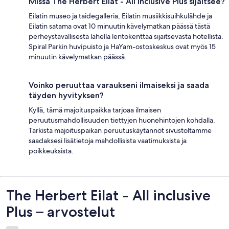
Missä The Herbert Eilat - All inclusive Plus sijaitsee?
Eilatin museo ja taidegalleria, Eilatin musiikkisuihkulähde ja
Eilatin satama ovat 10 minuutin kävelymatkan päässä tästä
perheystävällisestä lähellä lentokenttää sijaitsevasta hotellista.
Spiral Parkin huvipuisto ja HaYam-ostoskeskus ovat myös 15
minuutin kävelymatkan päässä.
Voinko peruuttaa varaukseni ilmaiseksi ja saada
täyden hyvityksen?
Kyllä, tämä majoituspaikka tarjoaa ilmaisen
peruutusmahdollisuuden tiettyjen huonehintojen kohdalla.
Tarkista majoituspaikan peruutuskäytännöt sivustoltamme
saadaksesi lisätietoja mahdollisista vaatimuksista ja
poikkeuksista.
Arvostelut
The Herbert Eilat - All inclusive
Plus – arvostelut