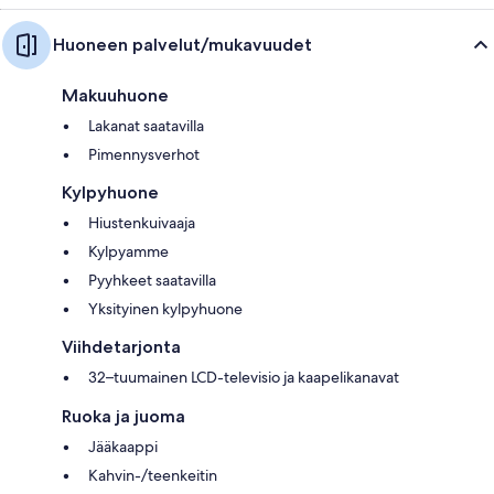
Huoneen palvelut/mukavuudet
Makuuhuone
Lakanat saatavilla
Pimennysverhot
Kylpyhuone
Hiustenkuivaaja
Kylpyamme
Pyyhkeet saatavilla
Yksityinen kylpyhuone
Viihdetarjonta
32–tuumainen LCD-televisio ja kaapelikanavat
Ruoka ja juoma
Jääkaappi
Kahvin-/teenkeitin