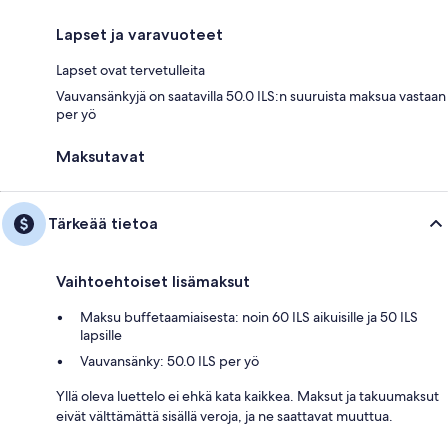
Lapset ja varavuoteet
Lapset ovat tervetulleita
Vauvansänkyjä on saatavilla 50.0 ILS:n suuruista maksua vastaan
per yö
Maksutavat
Tärkeää tietoa
Vaihtoehtoiset lisämaksut
Maksu buffetaamiaisesta: noin 60 ILS aikuisille ja 50 ILS
lapsille
Vauvansänky: 50.0 ILS per yö
Yllä oleva luettelo ei ehkä kata kaikkea. Maksut ja takuumaksut
eivät välttämättä sisällä veroja, ja ne saattavat muuttua.