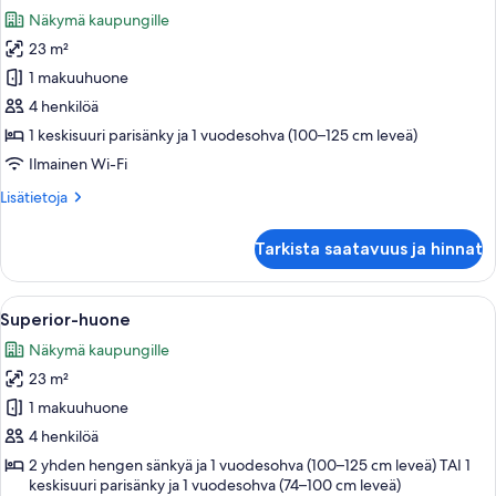
kaikki
Näkymä kaupungille
huonetyypin
23 m²
Superior-
huone,
1 makuuhuone
parveke
4 henkilöä
kuvat
1 keskisuuri parisänky ja 1 vuodesohva (100–125 cm leveä)
Ilmainen Wi-Fi
Lisätietoja
Lisätietoja
huoneesta
Superior-
Tarkista saatavuus ja hinnat
huone,
parveke
Avaa
Moderni makuuhuone, jossa on suuri s
4
Superior-huone
kaikki
Näkymä kaupungille
huonetyypin
23 m²
Superior-
huone
1 makuuhuone
kuvat
4 henkilöä
2 yhden hengen sänkyä ja 1 vuodesohva (100–125 cm leveä) TAI 1
keskisuuri parisänky ja 1 vuodesohva (74–100 cm leveä)