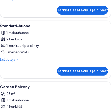
huoneesta
Executive-
Tarkista saatavuus ja hinnat
sviitti,
parveke
Avaa
Hotellihuone, jossa on sänky, työpöytä t
3
Standard-huone
kaikki
1 makuuhuone
huonetyypin
2 henkilöä
Standard-
huone
1 keskisuuri parisänky
kuvat
Ilmainen Wi-Fi
Lisätietoja
Lisätietoja
huoneesta
Standard-
Tarkista saatavuus ja hinnat
huone
Avaa
Hotellihuone, jossa on suuri sänky, työ
5
Garden Balcony
kaikki
23 m²
huonetyypin
1 makuuhuone
Garden
Balcony
4 henkilöä