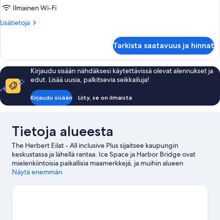
Ilmainen Wi-Fi
Lisätietoja
Lisätietoja
huoneesta
Superior-
Tarkista saatavuus ja hinnat
huone
Kirjaudu sisään nähdäksesi käytettävissä olevat alennukset ja
edut. Lisää uusia, palkitsevia seikkailuja!
Kirjaudu sisään
Liity, se on ilmaista
Tietoja alueesta
The Herbert Eilat - All inclusive Plus sijaitsee kaupungin
keskustassa ja lähellä rantaa. Ice Space ja Harbor Bridge ovat
mielenkiintoisia paikallisia maamerkkejä, ja muihin alueen
nähtävyyksiin kuuluu Eilatin musiikkisuihkulähde ja Spiral Parkin
Näytä enemmän
huvipuisto. Oletko matkalla lasten kanssa? Eilatin
kasvitieteellinen puutarha ja Yu Splash -vesipuisto ovat vierailun
arvoisia.
Vieraile matkaoppaassamme kohteeseen Eilat