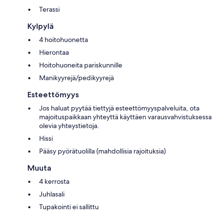
Terassi
Kylpylä
4 hoitohuonetta
Hierontaa
Hoitohuoneita pariskunnille
Manikyyrejä/pedikyyrejä
Esteettömyys
Jos haluat pyytää tiettyjä esteettömyyspalveluita, ota
majoituspaikkaan yhteyttä käyttäen varausvahvistuksessa
olevia yhteystietoja.
Hissi
Pääsy pyörätuolilla (mahdollisia rajoituksia)
Muuta
4 kerrosta
Juhlasali
Tupakointi ei sallittu