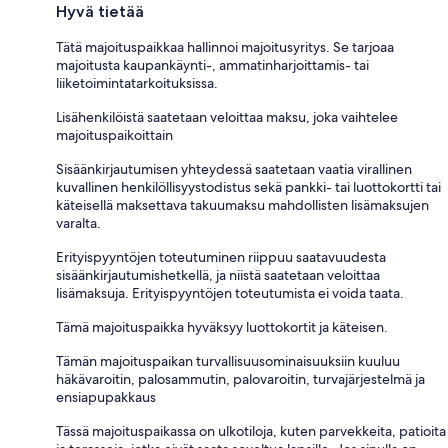
Hyvä tietää
Tätä majoituspaikkaa hallinnoi majoitusyritys. Se tarjoaa
majoitusta kaupankäynti-, ammatinharjoittamis- tai
liiketoimintatarkoituksissa.
Lisähenkilöistä saatetaan veloittaa maksu, joka vaihtelee
majoituspaikoittain
Sisäänkirjautumisen yhteydessä saatetaan vaatia virallinen
kuvallinen henkilöllisyystodistus sekä pankki- tai luottokortti tai
käteisellä maksettava takuumaksu mahdollisten lisämaksujen
varalta.
Erityispyyntöjen toteutuminen riippuu saatavuudesta
sisäänkirjautumishetkellä, ja niistä saatetaan veloittaa
lisämaksuja. Erityispyyntöjen toteutumista ei voida taata.
Tämä majoituspaikka hyväksyy luottokortit ja käteisen.
Tämän majoituspaikan turvallisuusominaisuuksiin kuuluu
häkävaroitin, palosammutin, palovaroitin, turvajärjestelmä ja
ensiapupakkaus
Tässä majoituspaikassa on ulkotiloja, kuten parvekkeita, patioita