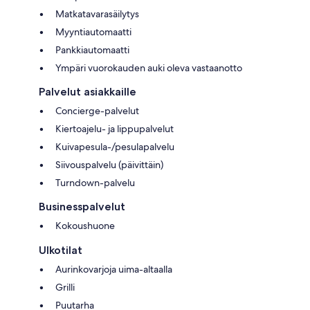
Matkatavarasäilytys
Myyntiautomaatti
Pankkiautomaatti
Ympäri vuorokauden auki oleva vastaanotto
Palvelut asiakkaille
Concierge-palvelut
Kiertoajelu- ja lippupalvelut
Kuivapesula-/pesulapalvelu
Siivouspalvelu (päivittäin)
Turndown-palvelu
Businesspalvelut
Kokoushuone
Ulkotilat
Aurinkovarjoja uima-altaalla
Grilli
Puutarha