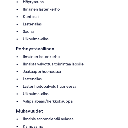
Höyrysauna
Ilmainen lastenkerho
Kuntosali
Lastenallas
Sauna
Ulkouima-allas
Perheystävällinen
Ilmainen lastenkerho
Ilmaista valvottua toimintaa lapsille
Jääkaappi huoneessa
Lastenallas
Lastenhoitopalvelu huoneessa
Ulkouima-allas
Välipalabaari/herkkukauppa
Mukavuudet
Ilmaisia sanomalehtiä aulassa
Kampaamo