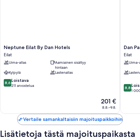
Neptune
Dan
Neptune Eilat By Dan Hotels
Dan Pa
Eilat
Panora
Eilat
Eilat
By
Eilat
Uima-allas
Aamiainen sisältyy
Uima-a
Dan
Eilat
hintaan
Hotels
Kylpylä
Lastenallas
Lasten
Eilat
8.6
Loistava
8,6
8.8
Lois
kautta
211 arvostelua
8,8
kautta
1 000
10,
10,
Loistava,
Hinta
201 €
Loistava,
211
on
1 000
8.8.–9.8.
arvostelua
201 €
arvostel
Vertaile samankaltaisiin majoituspaikkoihin
Lisätietoja tästä majoituspaikasta