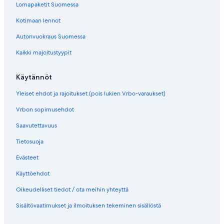
Lomapaketit Suomessa
Kotimaan lennot
Autonvuokraus Suomessa
Kaikki majoitustyypit
Käytännöt
Yleiset ehdot ja rajoitukset (pois lukien Vrbo-varaukset)
Vrbon sopimusehdot
Saavutettavuus
Tietosuoja
Evästeet
Käyttöehdot
Oikeudelliset tiedot / ota meihin yhteyttä
Sisältövaatimukset ja ilmoituksen tekeminen sisällöstä