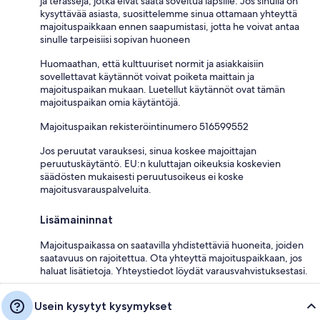
ja terasseja, jotka eivät saata soveltua lapsille. Jos sinulla on
kysyttävää asiasta, suosittelemme sinua ottamaan yhteyttä
majoituspaikkaan ennen saapumistasi, jotta he voivat antaa
sinulle tarpeisiisi sopivan huoneen
Huomaathan, että kulttuuriset normit ja asiakkaisiin
sovellettavat käytännöt voivat poiketa maittain ja
majoituspaikan mukaan. Luetellut käytännöt ovat tämän
majoituspaikan omia käytäntöjä.
Majoituspaikan rekisteröintinumero 516599552
Jos peruutat varauksesi, sinua koskee majoittajan
peruutuskäytäntö. EU:n kuluttajan oikeuksia koskevien
säädösten mukaisesti peruutusoikeus ei koske
majoitusvarauspalveluita.
Lisämaininnat
Majoituspaikassa on saatavilla yhdistettäviä huoneita, joiden
saatavuus on rajoitettua. Ota yhteyttä majoituspaikkaan, jos
haluat lisätietoja. Yhteystiedot löydät varausvahvistuksestasi.
Usein kysytyt kysymykset