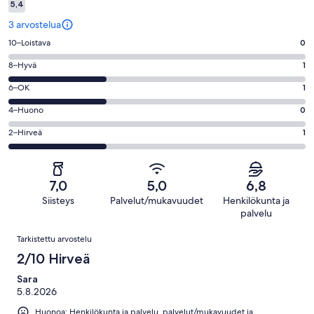
5,4
3 arvostelua
Arvosana
10–Loistava
0
10
Arvosana
8–Hyvä
1
-
8
Loistava.
Arvosana
6–OK
1
-
0
6
Hyvä.
Arvosana
4–Huono
0
kautta
-
1
4
3
OK.
Arvosana
2–Hirveä
1
kautta
-
arvostelua
1
2
3
Huono.
kautta
-
arvostelua
0
3
Hirveä.
kautta
7,0
5,0
6,8
arvostelua
1
3
Siisteys
Palvelut/mukavuudet
Henkilökunta ja
kautta
arvostelua
palvelu
3
Arvostelut
arvostelua
Tarkistettu arvostelu
2/10 Hirveä
Sara
5.8.2026
Huonoa: Henkilökunta ja palvelu, palvelut/mukavuudet ja