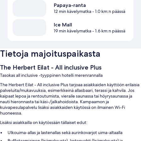
Papaya-ranta
12 min kävelymatka
- 1.0 km:n päässä
Ice Mall
19 min kävelymatka
- 1.6 km:n päässä
Tietoja majoituspaikasta
The Herbert Eilat - All inclusive Plus
Tasokas all inclusive -tyyppinen hotelli merenrannalla
The Herbert Eilat - All inclusive Plus tarjoaa asiakkaiden käyttöön erilaisia
palveluita/mukavuuksia, esimerkkeinä allasbaari, terassi ja kahvila. Jos
kaipaat lepoa ja rentoutumista, vieraile saunassa tai höyrysaunassa ja
nauti hieronnasta tai käsi-/jalkahoidoista. Kampaamon ja
kuivapesulapalvelu lisäksi asiakkaiden käytössä on ilmainen Wi-Fi
huoneessa.
Lisäksi asiakkailla on käytössään tällaiset edut:
Ulkouima-allas ja lastenallas sekä aurinkovarjot uima-altaalla
Buffetaamiainen (lisämaksusta), lastenvahti (lisämaksusta) ja