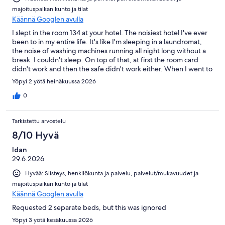
majoituspaikan kunto ja tilat
Käännä Googlen avulla
I slept in the room 134 at your hotel. The noisiest hotel I've ever
been to in my entire life. It's like I'm sleeping in a laundromat,
the noise of washing machines running all night long without a
break. I couldn't sleep. On top of that, at first the room card
didn't work and then the safe didn't work either. When I went to
the front desk, the guy told me to talk to maintenance during
Yöpyi 2 yötä heinäkuussa 2026
the day. Why do I work at your hotel and have to look for him?
After my vacation was already ruined, they changed my room
0
but to a room without a balcony, even though I added money
for a balcony, and then they resolved it by crediting me only for
Tarkistettu arvostelu
the difference in the extra charge for the balcony, but not for
the entire room and the night when I couldn't sleep all night. So
8/10 Hyvä
if I had known in advance that I wouldn't get a balcony, I
Idan
wouldn't have booked this hotel. What good was this relative
29.6.2026
credit for me compared to all the heartache of this hassle during
a vacation?
Hyvää: Siisteys, henkilökunta ja palvelu, palvelut/mukavuudet ja
majoituspaikan kunto ja tilat
Käännä Googlen avulla
Requested 2 separate beds, but this was ignored
Yöpyi 3 yötä kesäkuussa 2026