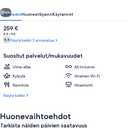
Plus
llinen
Seuraava
valokuvagalleria
45+
Yleistiedot
Huoneet
Sijainti
Käytännöt
Nykyinen
259 €
hinta
8.8.–9.8.
on
Arvostelut
5,4
Näytä kaikki 3 arvostelua
5,4 kautta 10.
259 €
Suositut palvelut/mukavuudet
Uima-allas
All inclusive
Ulkouima-allas, aurinkovarjoja
Kylpylä
Ilmainen Wi-Fi
Ravintola
Ilmastointi
Näytä kaikki
Huonevaihtoehdot
Tarkista näiden päivien saatavuus