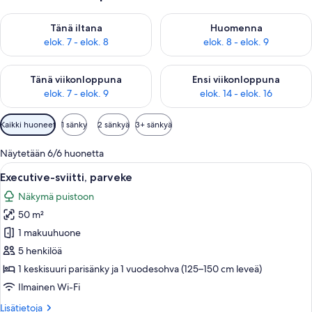
Tarkista tämän illan saatavuus elok. 7 - elok. 8
Tarkista huomisen saatavuus el
Tänä iltana
Huomenna
elok. 7 - elok. 8
elok. 8 - elok. 9
Tarkista tämän viikonlopun saatavuus elok. 7 - elok. 9
Tarkista ensi viikonlopun saatav
Tänä viikonloppuna
Ensi viikonloppuna
elok. 7 - elok. 9
elok. 14 - elok. 16
Huoneille
Kaikki huoneet
1 sänky
2 sänkyä
3+ sänkyä
saatavilla
olevia
Näytetään 6/6 huonetta
suodattimia
Avaa
Moderni olohuone, jossa on harmaa ku
9
Executive-sviitti, parveke
kaikki
Näkymä puistoon
huonetyypin
50 m²
Executive-
sviitti,
1 makuuhuone
parveke
5 henkilöä
kuvat
1 keskisuuri parisänky ja 1 vuodesohva (125–150 cm leveä)
Ilmainen Wi-Fi
Lisätietoja
Lisätietoja