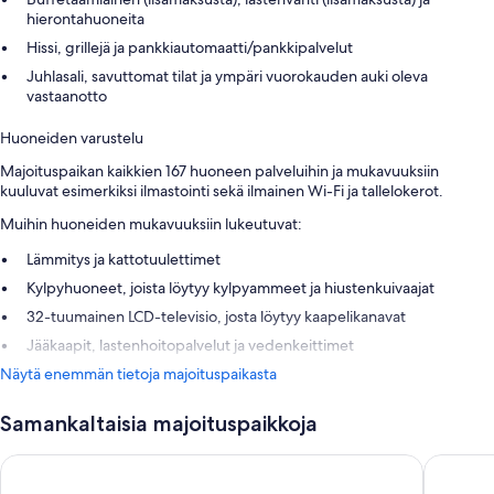
hierontahuoneita
Hissi, grillejä ja pankkiautomaatti/pankkipalvelut
Juhlasali, savuttomat tilat ja ympäri vuorokauden auki oleva
vastaanotto
Huoneiden varustelu
Majoituspaikan kaikkien 167 huoneen palveluihin ja mukavuuksiin
kuuluvat esimerkiksi ilmastointi sekä ilmainen Wi-Fi ja tallelokerot.
Muihin huoneiden mukavuuksiin lukeutuvat:
Lämmitys ja kattotuulettimet
Kylpyhuoneet, joista löytyy kylpyammeet ja hiustenkuivaajat
32-tuumainen LCD-televisio, josta löytyy kaapelikanavat
Jääkaapit, lastenhoitopalvelut ja vedenkeittimet
Näytä enemmän tietoja majoituspaikasta
Samankaltaisia majoituspaikkoja
Neptune Eilat By Dan Hotels
Dan Pano