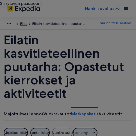
Siirry sivun pääosioon
Hanki sovellus
Suunnittele matkasi
Eilat
Eilatin kasvitieteellinen puutarha
Eilatin
kasvitieteellinen
puutarha: Opastetut
kierrokset ja
aktiviteetit
Majoitukset
Lennot
Vuokra-autot
Matkapaketit
Aktiviteetit
Majoitus lisätty
Lento lisätty
Vuokra-auto
Economy