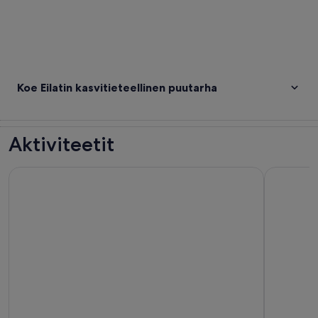
Koe Eilatin kasvitieteellinen puutarha
Aktiviteetit
Aqaba: Punaisenmeren snorklausretki buffetlounaalla.
Kokopäiva