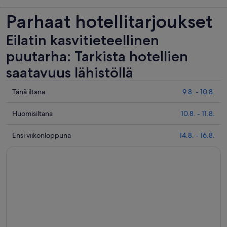
Parhaat hotellitarjoukset
Eilatin kasvitieteellinen
puutarha: Tarkista hotellien
saatavuus lähistöllä
Tarkista
Tänä iltana
9.8. - 10.8.
hinnat
lähellä
Tarkista
Huomisiltana
10.8. - 11.8.
kohdetta
hinnat
Eilatin
lähellä
Tarkista
Ensi viikonloppuna
14.8. - 16.8.
kasvitieteellinen
kohdetta
hinnat
puutarha
Eilatin
lähellä
täksi
kasvitieteellinen
kohdetta
illaksi
puutarha
Eilatin
eli
huomisillaksi
kasvitieteellinen
9.8.
eli
puutarha
-
10.8.
ensi
10.8.
-
viikonlopuksi