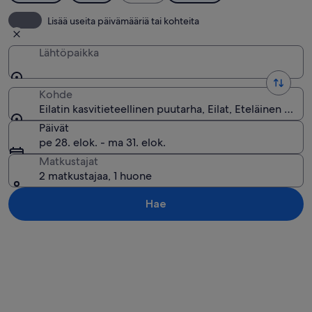
Lisää useita päivämääriä tai kohteita
Lähtöpaikka
Kohde
Eilatin kasvitieteellinen puutarha, Eilat, Eteläinen hallin
Päivät
pe 28. elok. - ma 31. elok.
Matkustajat
2 matkustajaa, 1 huone
Hae
Tarkastele karttaa