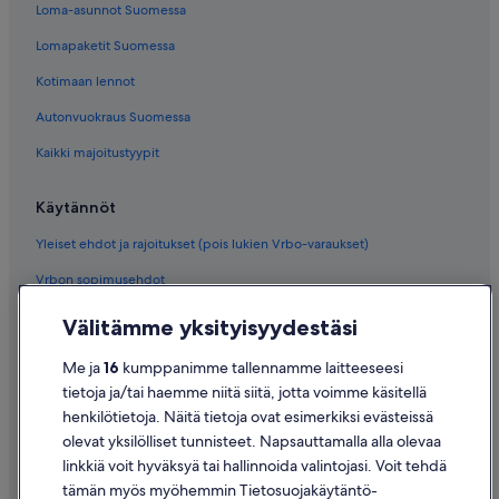
Loma-asunnot Suomessa
Lomapaketit Suomessa
Kotimaan lennot
Autonvuokraus Suomessa
Kaikki majoitustyypit
Käytännöt
Yleiset ehdot ja rajoitukset (pois lukien Vrbo-varaukset)
Vrbon sopimusehdot
Saavutettavuus
Välitämme yksityisyydestäsi
Tietosuoja
Me ja
16
kumppanimme tallennamme laitteeseesi
Evästeet
tietoja ja/tai haemme niitä siitä, jotta voimme käsitellä
henkilötietoja. Näitä tietoja ovat esimerkiksi evästeissä
Käyttöehdot
olevat yksilölliset tunnisteet. Napsauttamalla alla olevaa
Oikeudelliset tiedot / ota meihin yhteyttä
linkkiä voit hyväksyä tai hallinnoida valintojasi. Voit tehdä
tämän myös myöhemmin Tietosuojakäytäntö-
Sisältövaatimukset ja ilmoituksen tekeminen sisällöstä