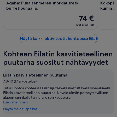
Aqaba: Punaisenmeren snorklausretki
Kokopäi
buffetlounaalla.
Rumin aa
74 €
per aikuinen
Näytä kaikki aktiviteetit kohteessa Eilat
Kohteen Eilatin kasvitieteellinen
puutarha suositut nähtävyydet
Eilatin kasvitieteellinen puutarha
7.8/10 (17 arvostelua)
Tutki luontoa kohteessa Eilat sijaitsevalla ihastuttavalla viheralueella
Eilatin kasvitieteellinen puutarha. Kävele tämän perheystävällisen
alueen rannikolla tai vieraile sen kaupoissa.
Lue vähemmän
Näytä majoituspaikat