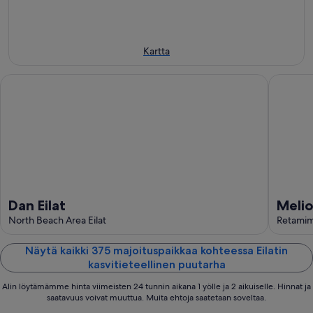
11.8.
eli
14.8.
-
16.8.
Kartta
Dan Eilat
Melio Hot
Dan Eilat
Melio
North Beach Area Eilat
Retamim 
Näytä kaikki 375 majoituspaikkaa kohteessa Eilatin
kasvitieteellinen puutarha
Alin löytämämme hinta viimeisten 24 tunnin aikana 1 yölle ja 2 aikuiselle. Hinnat ja
saatavuus voivat muuttua. Muita ehtoja saatetaan soveltaa.