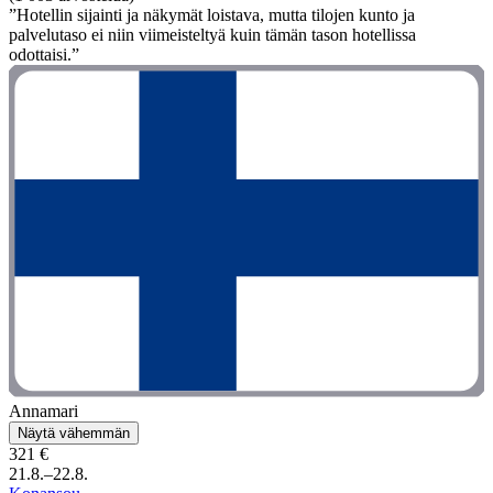
”Hotellin sijainti ja näkymät loistava, mutta tilojen kunto ja
palvelutaso ei niin viimeisteltyä kuin tämän tason hotellissa
odottaisi.”
Annamari
Näytä vähemmän
321 €
21.8.–22.8.