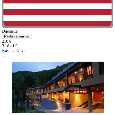
Daenielle
Näytä vähemmän
210 €
31.8.–1.9.
Kasuitei Ohya