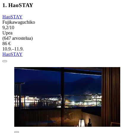
1. HaoSTAY
HaoSTAY
Fujikawaguchiko
9,2/10
Upea
(647 arvostelua)
86 €
10.9.–11.9.
HaoSTAY