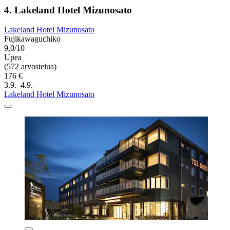
4. Lakeland Hotel Mizunosato
Lakeland Hotel Mizunosato
Fujikawaguchiko
9,0/10
Upea
(572 arvostelua)
176 €
3.9.–4.9.
Lakeland Hotel Mizunosato