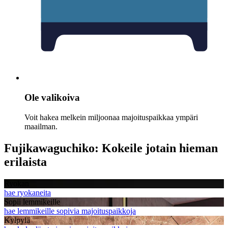
Ole valikoiva
Voit hakea melkein miljoonaa majoituspaikkaa ympäri
maailman.
Fujikawaguchiko: Kokeile jotain hieman
erilaista
Ryokan
hae ryokaneita
Sopii lemmikeille
hae lemmikeille sopivia majoituspaikkoja
Kylpylä