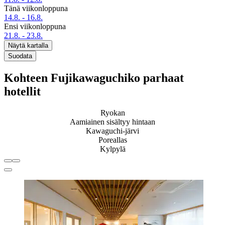
Tänä viikonloppuna
14.8. - 16.8.
Ensi viikonloppuna
21.8. - 23.8.
Näytä kartalla
Suodata
Kohteen Fujikawaguchiko parhaat
hotellit
Ryokan
Aamiainen sisältyy hintaan
Kawaguchi-järvi
Poreallas
Kylpylä