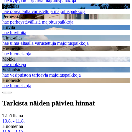
hae kylpylän tarjoavia majoituspaikkoja
Poreallas
hae porealtailla varustettuja majoituspaikkoja
Perheystävällinen
hae perheystävällisiä majoituspaikkoja
Huvila
hae huviloita
Uima-allas
hae uima-altaalla varustettuja majoituspaikkoja
Huoneisto
hae huoneistoja
Mökki
hae mökkejä
Vesipuisto
hae vesipuiston tarjoavia majoituspaikkoja
Huoneisto
hae huoneistoja
Tarkista näiden päivien hinnat
Tänä iltana
10.8. - 11.8.
Huomenna
11.8. - 12.8.