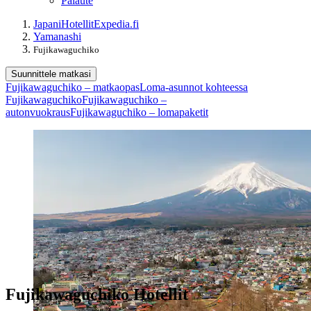
Palaute
Japani
Hotellit
Expedia.fi
Yamanashi
Fujikawaguchiko
Suunnittele matkasi
Fujikawaguchiko – matkaopas
Loma-asunnot kohteessa
Fujikawaguchiko
Fujikawaguchiko –
autonvuokraus
Fujikawaguchiko – lomapaketit
Fujikawaguchiko Hotellit