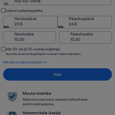
Ivry-sur-Seine
Nouto ja palautus
Lisää eri palautuspaikka
Noutopäivä
Palautuspäivä
23.8.
24.8.
Noutoaika
Palautusaika
Alle 30- tai yli 70-vuotias kuljettaja
Nuorilta tai seniorikuljettajilta voidaan vaatia lisämaksu.
Minulla on alennuskoodi
Hae
Muuta mieltäsi
Maksuton peruutus useissa/valikoiduissa
autonvuokrauksissa
Hemmottele itseäsi