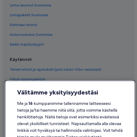
Loma-asunnot Suomessa
Lomapaketit Suomessa
Kotimaan lennot
Autonvuokraus Suomessa
Kaikki majoitustyypit
Käytännöt
Yleiset ehdot ja rajoitukset (pois lukien Vrbo-varaukset)
Vrbon sopimusehdot
Saavutettavuus
Välitämme yksityisyydestäsi
Tietosuoja
Me ja
16
kumppanimme tallennamme laitteeseesi
Evästeet
tietoja ja/tai haemme niitä siitä, jotta voimme käsitellä
henkilötietoja. Näitä tietoja ovat esimerkiksi evästeissä
Käyttöehdot
olevat yksilölliset tunnisteet. Napsauttamalla alla olevaa
Oikeudelliset tiedot / ota meihin yhteyttä
linkkiä voit hyväksyä tai hallinnoida valintojasi. Voit tehdä